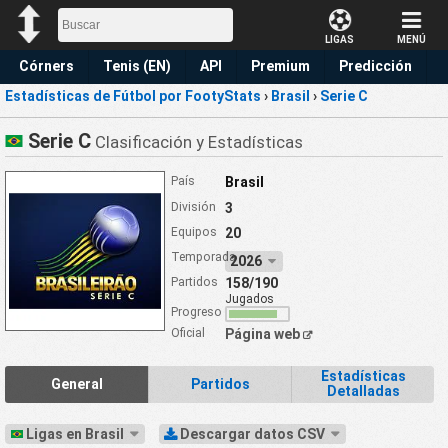
LIGAS
MENÚ
Córners
Tenis (EN)
API
Premium
Predicción
Estadísticas de Fútbol por FootyStats
›
Brasil
›
Serie C
Serie C
Clasificación y Estadísticas
País
Brasil
División
3
Equipos
20
Temporada
2026
Partidos
158/190
Jugados
Progreso
Oficial
Página web
Estadísticas
General
Partidos
Detalladas
Ligas en Brasil
Descargar datos CSV