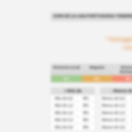
COPA DE LA LIGA PORTUGUESA TENDEN
* Portuga
Las
Victoria Local
Empate
Victo
Visita
0%
0%
0%
+ Más de
- Menos d
0%
Más de 0,5
Menos de 0,5
0%
Más de 1,5
Menos de 1,5
0%
Más de 2,5
Menos de 2,5
0%
Más de 3,5
Menos de 3,5
0%
Más de 4,5
Menos de 4,5