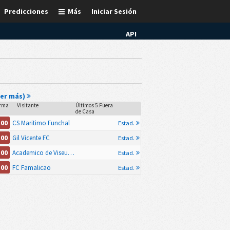
Predicciones
Más
Iniciar Sesión
API
Ver más)
rma
Visitante
Últimos 5 Fuera
de Casa
.00
CS Maritimo Funchal
Estad.
.00
Gil Vicente FC
Estad.
.00
Academico de Viseu FC
Estad.
.00
FC Famalicao
Estad.