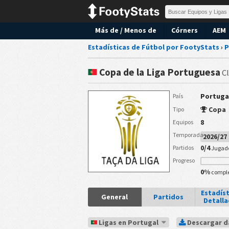
Más de / Menos de
Córners
AEM
Estadísticas de Fútbol por FootyStats
›
P
Copa de la Liga Portuguesa
Cl
Portuga
País
Copa
Tipo
8
Equipos
Temporada
2026/2
0/4
Partidos
Jugad
Progreso
0%
compl
Estadíst
General
Partidos
Detall
Ligas en Portugal
Descargar 