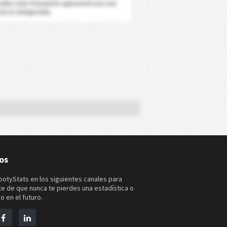
cador más frecuente aparecerá una vez
ce la temporada.
os
ootyStats en los siguientes canales para
e de que nunca te pierdes una estadística o
o en el futuro.