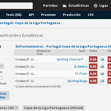
Partidos
Estadísticas
Ligas
Tenis (EN)
API
Premium
Predicción
CSV
ortugal
›
Copa de la Liga Portuguesa
asificación y Estadísticas
Enfrentamientos - Portugal Copa de la Liga Portuguesa (
l
Últimos 5 en
Local
Forma
Fo
Casa
0.00
0
Sporting Clube de Portugal
October/27, 12:00am
7
0.00
0
SL Benfica
October/27, 12:00am
os
0.00
0
FC Porto
October/27, 12:00am
0.00
0
Sporting Braga
October/27, 12:00am
etado
* La hora está en tu huso horario (
+01:00
)
icas
adas
datos CSV
Copa de la Liga Portuguesa (Oficial)