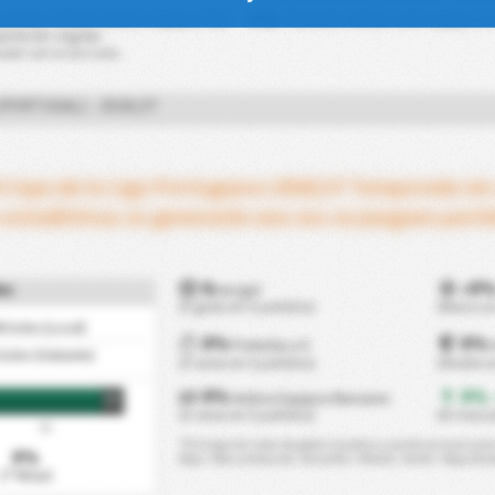
 partidos donde ambos equipos han
PSM
: Partidos donde este equipo no
etición regular.
oder salir en esta tabla.
(PORTUGAL) - 2026/27
l Copa de la Liga Portuguesa 2026/27 Temporada sin
 estadísticas se generarán una vez se jueguen parti
0
0
es
min/gol
+
(0 goles en 0 partidos)
(Marca u
0
Goles (Local)
0%
0%
Porterías a 0
oles (Visitante)
(0 veces en 0 partidos)
(Recibe 
0%
0%
Ambos Equipos Marcaron
-
FT
(0 veces en 0 partidos)
(El marca
75'
*El mapa de calor de goles muestra cuando se marcaron l
0%
Rojo = Alta anotación. Amarillo = Media. Verde = Baja Ano
2ª Mitad