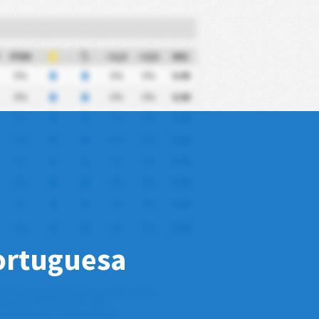
PSM
+1,5
+2,5
MG
0%
0%
0%
0.00
0%
0%
0%
0.00
0%
0%
0%
0.00
0%
0%
0%
0.00
0%
0%
0%
0.00
0%
0%
0%
0.00
0%
0%
0%
0.00
0%
0%
0%
0.00
Portuguesa
mero de partidos sin conceder goles.
mpetición doméstica solo.
 antes de poder salir en esta tabla.