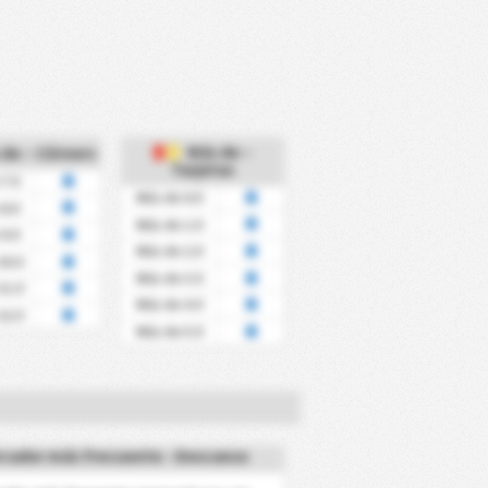
Más de –
de – Córners
Tarjetas
7.5
Más de 0.5
8.5
Más de 1.5
9.5
Más de 2.5
10.5
Más de 3.5
11.5
Más de 4.5
12.5
Más de 5.5
cador más frecuente - Descanso