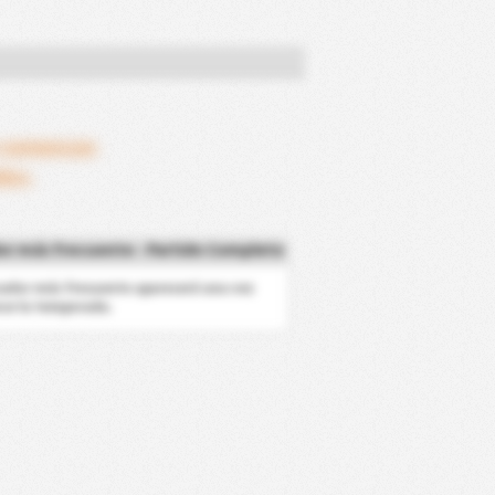
 comenzar.
dos.
r más frecuente - Partido Completo
cador más frecuente aparecerá una vez
ce la temporada.