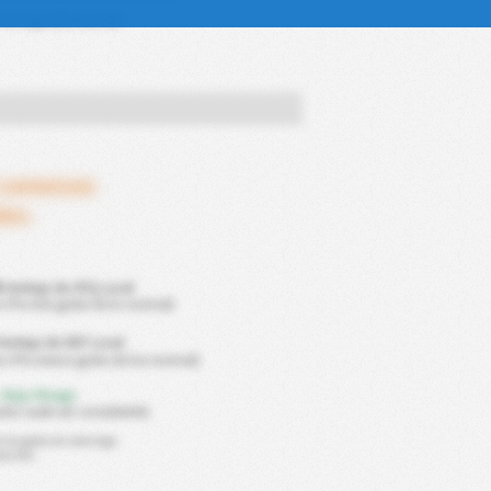
 ha logrado marcar.
 comenzar.
dos.
%
Ventaja de ATQ Local
n 0% más goles de lo normal)
Ventaja de DEF Local
un 0% menos goles de los normal)
 Bajo Riesgo
dor suele ser consistente)
os goles en esta liga.
tación.