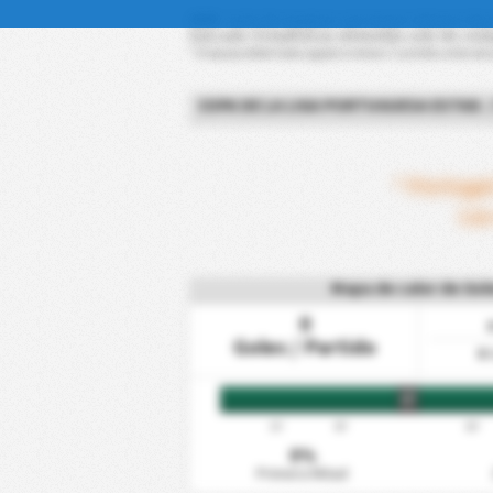
AEM
: Lista de equipos con mayor número de
marcado. Estadísticas obtenidas solo de comp
* El equipo debe haber jugado al menos 7 partidos antes de p
COPA DE LA LIGA PORTUGUESA ESTAD.
* Portuga
Las
Mapa de calor de Gol
0
Goles / Partido
0
G
HT
15'
30'
60'
0%
Primera Mitad