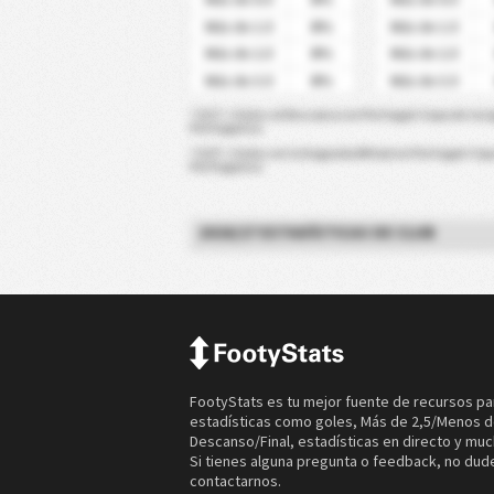
0%
Más de 1.5
Más de 1.5
0%
Más de 2.5
Más de 2.5
0%
Más de 3.5
Más de 3.5
* G1T = Goles al Descanso en Portugal-Copa de la L
Portuguesa
* G2T = Goles en la Segunda Mitad en Portugal-Copa
Portuguesa
2026/27 ESTADÍSTICAS DE CLUB
FootyStats es tu mejor fuente de recursos pa
estadísticas como goles, Más de 2,5/Menos d
Descanso/Final, estadísticas en directo y mu
Si tienes alguna pregunta o feedback, no dud
contactarnos.