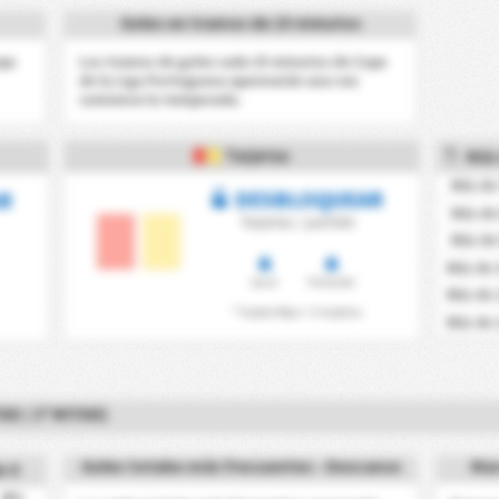
Goles en tramos de 15 minutos
opa
Los tramos de goles cada 15 minutos de Copa
de la Liga Portuguesa aparecerán una vez
comience la temporada.
Tarjetas
Más 
Más de 
DESBLOQUEAR
R
Más de 
Tarjetas / partido
Más de 
Más de 
Local
Visitante
Más de 
* Tarjeta Roja = 2 tarjetas.
Más de 
D / 2ª MITAD)
Goles totales más frecuentes - Descanso
Mar
e X
0%