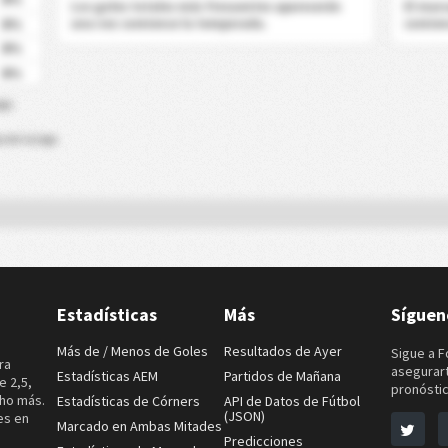
Los goles totales más frecuentes aparecerán
El mar
0%
una vez comience la temporada.
comien
0%
0%
iga
 de la Liga
Estadísticas
Más
Síguen
Más de / Menos de Goles
Resultados de Ayer
Sigue a F
ra
asegurart
Estadísticas AEM
Partidos de Mañana
e 2,5,
pronóstic
cho más.
Estadísticas de Córners
API de Datos de Fútbol
(JSON)
es en
Marcado en Ambas Mitades
Predicciones