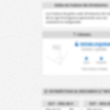
Goles en tramos de 10 minutos
Los tramos de goles cada 10 minutos de C
de la Liga Portuguesa aparecerán una vez
comience la temporada.
Córners
DESBLOQUEA
Córners / partido
Local
Visitante
* Total Córners / Partido
ESTADÍSTICAS AL DESCANSO (1ª MITA
G1T – Más de X
G2T – Más d
0%
Más de 0.5
Más de 0.5