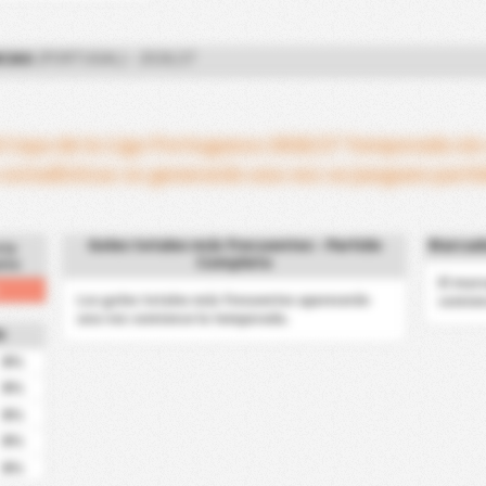
CIAS
(PORTUGAL) - 2026/27
l Copa de la Liga Portuguesa 2026/27 Temporada sin
 estadísticas se generarán una vez se jueguen parti
Goles totales más frecuentes - Partido
Marcado
ria
Completo
nte
El mar
Los goles totales más frecuentes aparecerán
comien
una vez comience la temporada.
e
0%
0%
0%
0%
0%