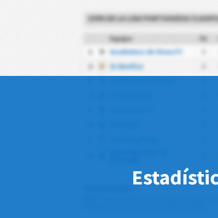
COPA DE LA LIGA PORTUGUESA CLASIFI
Equipo
PJ
1
Academico de Viseu FC
0
2
SL Benfica
0
3
CS Maritimo Funchal
0
4
FC Famalicao
0
5
Gil Vicente FC
0
6
FC Porto
0
7
Sporting Braga
0
Sporting Clube de
8
0
Portugal
Estadísti
Terminologías
PPP
: Media de puntos por partido durante la
Valores más altos indican equipos fuertes.