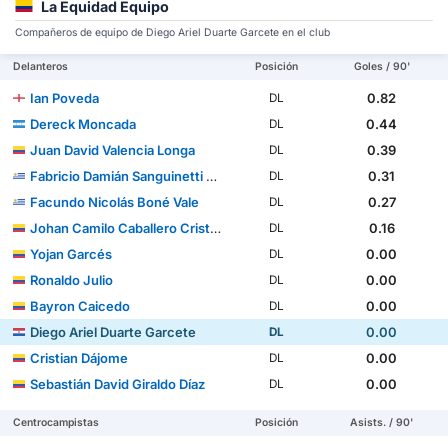
La Equidad Equipo
Compañeros de equipo de Diego Ariel Duarte Garcete en el club
Delanteros
Posición
Goles / 90'
Ian Poveda
0.82
DL
Dereck Moncada
0.44
DL
Juan David Valencia Longa
0.39
DL
Fabricio Damián Sanguinetti Fernández
0.31
DL
Facundo Nicolás Boné Vale
0.27
DL
Johan Camilo Caballero Cristancho
0.16
DL
Yojan Garcés
0.00
DL
Ronaldo Julio
0.00
DL
Bayron Caicedo
0.00
DL
Diego Ariel Duarte Garcete
0.00
DL
Cristian Dájome
0.00
DL
Sebastián David Giraldo Díaz
0.00
DL
Centrocampistas
Posición
Asists. / 90'