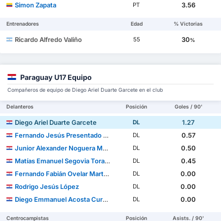
Simon Zapata
3.56
PT
Entrenadores
Edad
% Victorias
Ricardo Alfredo Valiño
30
55
%
Paraguay U17 Equipo
Compañeros de equipo de Diego Ariel Duarte Garcete en el club
Delanteros
Posición
Goles / 90'
Diego Ariel Duarte Garcete
1.27
DL
Fernando Jesús Presentado Resquín
0.57
DL
Junior Alexander Noguera Machuca
0.50
DL
Matías Emanuel Segovia Torales
0.45
DL
Fernando Fabián Ovelar Martínez
0.00
DL
Rodrigo Jesús López
0.00
DL
Diego Emmanuel Acosta Curtido
0.00
DL
Centrocampistas
Posición
Asists. / 90'