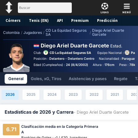
LIGAS
MENÚ
Córners
Tenis (EN)
API
Premium
Predicción
CD La Equidad Seguros
Diego Ariel Duarte
Colombia
/
Jugadores
/
/
SA
Garcete
Diego Ariel Duarte Garcete
Estad.
Club :
CD La Equidad Seguros SA
Equipo Nacional :
Para
Posición :
Delantero - Delantero Centro
Nacionalidad :
Paraguay
Edad (Cumpleaños) :
24 (8/4/2002)
Altura :
176cm
Peso :
78kg
General
Goles, xG, Tiros
Asistencias y pases
Regate
T
2026
2025
2024
2023
2022
2021
202
Estadísticas de 2026 y Carrera
- Diego Ariel Duarte Garcete
Clasificación media en la Categoría Primera
6.71
A
Ranking de Goles : -1 / 420 Jugadores