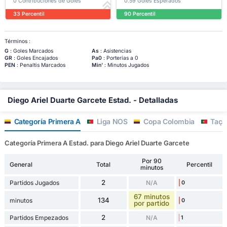
0 Contribuciones de Goles
0.59 Goles Esperados
33 Percentil
90 Percentil
Términos :
G
: Goles Marcados
As
: Asistencias
GR
: Goles Encajados
Pa0
: Porterías a 0
PEN
: Penaltis Marcados
Min'
: Minutos Jugados
Diego Ariel Duarte Garcete Estad. - Detalladas
Categoría Primera A
Liga NOS
Copa Colombia
Taça 
Categoría Primera A Estad. para Diego Ariel Duarte Garcete
Por 90
General
Total
Percentil
minutos
2
Partidos Jugados
N/A
0
67 minutos
134
minutos
0
por partido
2
Partidos Empezados
N/A
1