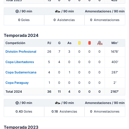
/ 90 min
/ 90 min
Amonestaciones / 90 min
0
Goles
0
Asistencias
0
Amonestaciones
Temporada 2024
Competición
PJ
G
As
Min'
PEN
División Profesional
26
7
3
0
0
0
1478'
Copa Libertadores
5
4
0
0
0
0
400'
Copa Sudamericana
4
0
1
0
0
0
287'
Copa Paraguay
1
0
0
0
0
0
2'
Total 2024
36
11
4
0
0
0
2167'
/ 90 min
/ 90 min
Amonestaciones / 90 min
0.43
Goles
0.18
Asistencias
0
Amonestaciones
Temporada 2023