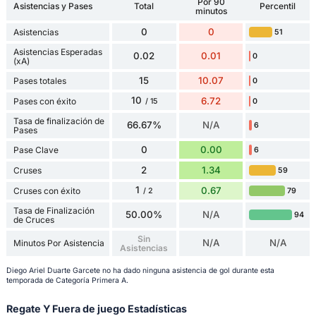
Por 90
Asistencias y Pases
Total
Percentil
minutos
0
0
Asistencias
51
Asistencias Esperadas
0.02
0.01
0
(xA)
15
10.07
Pases totales
0
10
6.72
Pases con éxito
0
/ 15
Tasa de finalización de
66.67%
N/A
6
Pases
0
0.00
Pase Clave
6
2
1.34
Cruses
59
1
0.67
Cruses con éxito
79
/ 2
Tasa de Finalización
50.00%
N/A
94
de Cruces
Sin
N/A
N/A
Minutos Por Asistencia
Asistencias
Diego Ariel Duarte Garcete no ha dado ninguna asistencia de gol durante esta
temporada de Categoría Primera A.
Regate Y Fuera de juego Estadísticas