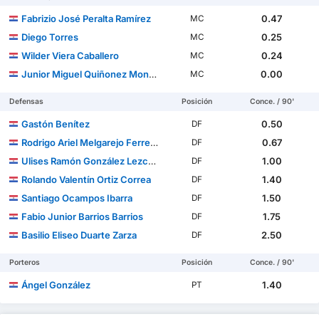
Fabrizio José Peralta Ramírez
0.47
MC
Diego Torres
0.25
MC
Wilder Viera Caballero
0.24
MC
Junior Miguel Quiñonez Monzón
0.00
MC
Defensas
Posición
Conce. / 90'
Gastón Benítez
0.50
DF
Rodrigo Ariel Melgarejo Ferreira
0.67
DF
Ulises Ramón González Lezcano
1.00
DF
Rolando Valentín Ortiz Correa
1.40
DF
Santiago Ocampos Ibarra
1.50
DF
Fabio Junior Barrios Barrios
1.75
DF
Basilio Eliseo Duarte Zarza
2.50
DF
Porteros
Posición
Conce. / 90'
Ángel González
1.40
PT