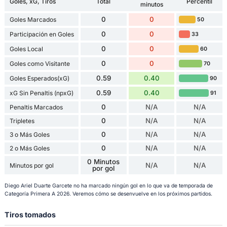
Goles, xG, Tiros
Total
Percentil
minutos
0
0
Goles Marcados
50
0
0
Participación en Goles
33
0
0
Goles Local
60
0
0
Goles como Visitante
70
0.59
0.40
Goles Esperados(xG)
90
0.59
0.40
xG Sin Penaltis (npxG)
91
0
N/A
N/A
Penaltis Marcados
0
N/A
N/A
Tripletes
0
N/A
N/A
3 o Más Goles
0
N/A
N/A
2 o Más Goles
0 Minutos
N/A
N/A
Minutos por gol
por gol
Diego Ariel Duarte Garcete no ha marcado ningún gol en lo que va de temporada de
Categoría Primera A 2026. Veremos cómo se desenvuelve en los próximos partidos.
Tiros tomados