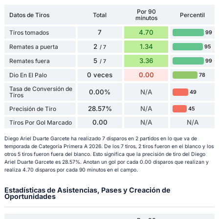
Por 90
Datos de Tiros
Total
Percentil
minutos
7
4.70
Tiros tomados
99
2
1.34
Remates a puerta
95
/ 7
5
3.36
Remates fuera
99
/ 7
0 veces
0.00
Dio En El Palo
78
Tasa de Conversión de
0.00%
N/A
49
Tiros
28.57%
N/A
Precisión de Tiro
45
0.00
N/A
N/A
Tiros Por Gol Marcado
Diego Ariel Duarte Garcete ha realizado 7 disparos en 2 partidos en lo que va de
temporada de Categoría Primera A 2026. De los 7 tiros, 2 tiros fueron en el blanco y los
otros 5 tiros fueron fuera del blanco. Esto significa que la precisión de tiro del Diego
Ariel Duarte Garcete es 28.57%. Anotan un gol por cada 0.00 disparos que realizan y
realiza 4.70 disparos por cada 90 minutos en el campo.
Estadísticas de Asistencias, Pases y Creación de
Oportunidades