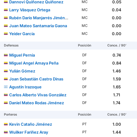
Dannovi Quiñonez Quiñonez
0.05
MC
Larry Vásquez Ortega
0.04
MC
Rubén Darío Manjarrés Jiménez
0.00
MC
Juan Mateo Santamaria Gaona
0.00
MC
Yeider García
0.00
MC
Defensas
Posición
Conce. / 90'
Miguel Pernía
0.74
DF
Miguel Angel Amaya Peña
0.84
DF
Yulián Gómez
1.46
DF
Joan Sebastián Castro Dinas
1.59
DF
Agustín Irazoque
1.65
DF
Carlos Alberto Vivas González
1.71
DF
Daniel Mateo Rodas Jiménez
1.74
DF
Porteros
Posición
Conce. / 90'
Kevin Cataño Jiménez
1.00
PT
Wuilker Fariñez Aray
1.44
PT