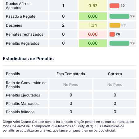
Duelos Aéreos
1
0.67
49
Aanados
0
0.00
Pasado a Regate
99
2
1.34
Despejes
53
0
0.00
Remates rechazados
26
0
0.00
Penaltis Regalados
99
Estadísticas de Penaltis
Penaltis
Esta Temporada
Carrera
Ratio de Conversión de
No Pens
No Pens
Penaltis
0
0
Penaltis Ejecutados
0
0
Penaltis Marcados
0
0
Penaltis fallados
Diego Ariel Duarte Garcete aún no ha lanzado ningún penalti en su carrera (basado en
todos los datos de la temporada que tenemos en FootyStats). Sus estadísticas de
penaltis se actualizarán una vez que lance un penalti en un partido oficial.