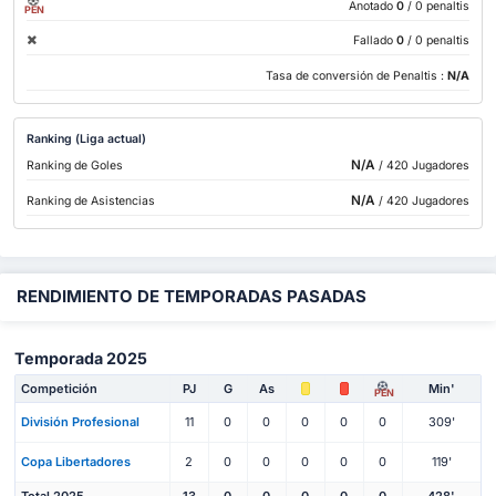
Anotado
0
/ 0 penaltis
PEN
Fallado
0
/ 0 penaltis
Tasa de conversión de Penaltis :
N/A
Ranking (Liga actual)
N/A
Ranking de Goles
/ 420 Jugadores
N/A
Ranking de Asistencias
/ 420 Jugadores
RENDIMIENTO DE TEMPORADAS PASADAS
Temporada 2025
Competición
PJ
G
As
Min'
PEN
División Profesional
11
0
0
0
0
0
309'
Copa Libertadores
2
0
0
0
0
0
119'
Total 2025
13
0
0
0
0
0
428'