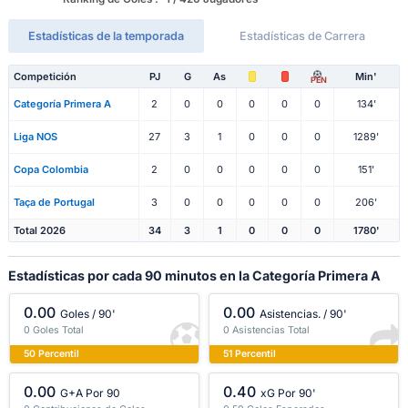
Estadísticas de la temporada
Estadísticas de Carrera
Competición
PJ
G
As
Min'
PEN
Categoría Primera A
2
0
0
0
0
0
134'
Liga NOS
27
3
1
0
0
0
1289'
Copa Colombia
2
0
0
0
0
0
151'
Taça de Portugal
3
0
0
0
0
0
206'
Total 2026
34
3
1
0
0
0
1780'
Estadísticas por cada 90 minutos en la Categoría Primera A
0.00
0.00
Goles / 90'
Asistencias. / 90'
0 Goles Total
0 Asistencias Total
50 Percentil
51 Percentil
0.00
0.40
G+A Por 90
xG Por 90'