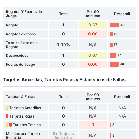
Regates Y Fueras de
Por 90
Total
Percentil
Juego
minutos
1
0.67
Regate
49
0
0.00
Regates exitosos
16
Tasa de éxito en el
0.00%
N/A
17
Regate
1
0.67
Desposeídos
34
0
0.00
Fueras de Juego
46
Tarjetas Amarillas, Tarjetas Rojas y Estadísticas de Faltas
Por 90
Tarjetas & Faltas
Total
Percentil
minutos
0
N/A
N/A
Tarjetas Amarillas
0
N/A
N/A
Tarjetas Rojas
0
0
Tarjetas Totales
8
Minutos por Tarjeta
Sin Tarjetas
N/A
8
Recibida
Recibidas