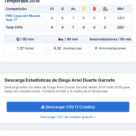
Temporada 2019
Competición
PJ
G
As
Min'
PEN
FIFA Copa del Mundo
4
4
1
0
0
0
283'
Sub-17
Total 2019
4
4
1
0
0
0
283'
/ 90 min
/ 90 min
Amonestaciones / 90 min
1.27
Goles
0.32
Asistencias
0
Amonestaciones
Descarga Estadísticas de Diego Ariel Duarte Garcete
Descarga todos los datos de Diego Ariel Duarte Garcete desde 2019 hasta 2026 para
todas las competiciones. Contiene el total y la media de la temporada.
Descargar CSV (1 Crédito)
Descargar CSV de muestra gratuito »