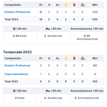
Competición
PJ
G
As
Min'
PEN
División Profesional
18
2
0
2
0
0
530'
Total 2023
18
2
0
2
0
0
530'
/ 90 min
/ 90 min
Amonestaciones / 90 min
0.34
Goles
0
Asistencias
0.34
Amonestaciones
Temporada 2022
Competición
PJ
G
As
Min'
PEN
División Profesional
3
0
0
0
0
0
146'
Copa Libertadores
1
0
0
0
0
0
4'
Total 2022
4
0
0
0
0
0
150'
/ 90 min
/ 90 min
Amonestaciones / 90 min
0
Goles
0
Asistencias
0
Amonestaciones