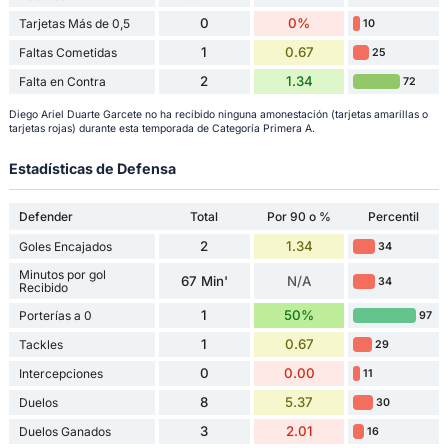
0
0%
Tarjetas Más de 0,5
10
1
0.67
Faltas Cometidas
25
2
1.34
Falta en Contra
72
Diego Ariel Duarte Garcete no ha recibido ninguna amonestación (tarjetas amarillas o
tarjetas rojas) durante esta temporada de Categoría Primera A.
Estadísticas de Defensa
Defender
Total
Por 90 o %
Percentil
2
1.34
Goles Encajados
34
Minutos por gol
67 Min'
N/A
34
Recibido
1
50%
Porterías a 0
97
1
0.67
Tackles
29
0
0.00
Intercepciones
11
8
5.37
Duelos
30
3
2.01
Duelos Ganados
16