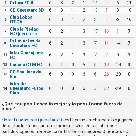
Celaya FC II
6
3
2
1
11
5
6
11
6
CD Queretaro 3D
6
3
1
2
13
5
8
10
7
Club Lobos
6
3
1
2
3
5
-2
10
8
ITECA
Club la Piedad
6
2
1
3
17
16
1
7
9
FC Queretaro
Estudiantes de
6
2
1
3
7
11
-4
7
10
Queretaro FC
Inter Guanajuato
6
2
1
3
7
7
0
7
11
FC
Canada CTM FC
6
1
0
5
5
19
-14
3
12
CD San Juan del
6
0
0
6
6
26
-20
0
13
Rio
Inter de
Queretaro Futbol
6
0
0
6
3
32
-29
0
14
Club
¿Qué equipos tienen la mejor y la peor forma fuera de
casa?
•
Inter Fundadores Queretaro FC
está en una racha increíble jugando
de visitante. Consiguieron acumular 5 wins en sus últimos 6
partidos jugados fuera de casa. El Inter Fundadores Queretaro FC