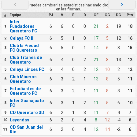
Puedes cambiar las estadísticas haciendo clic
en las flechas.
Equipo
PJ
V
E
D
GF
GC
DG
Pts
#
Inter
Fundadores
6
6
0
0
21
2
19
18
1
Queretaro FC
Celaya FC II
6
5
1
0
17
5
12
16
2
Club la Piedad
6
5
0
1
14
6
8
15
3
FC Queretaro
Club Titanes de
6
4
0
2
21
8
13
12
4
Queretaro
Celaya Linces FC
6
4
0
2
12
10
2
12
5
Club Mineros
6
3
2
1
13
8
5
11
6
Queretaro
Estudiantes de
6
3
2
1
11
8
3
11
7
Queretaro FC
Inter Guanajuato
6
3
1
2
11
5
6
10
8
FC
CD Queretaro 3D
6
2
1
3
11
7
4
7
9
Leyendas
6
2
0
4
8
12
-4
6
10
CD San Juan del
6
2
0
4
12
14
-2
6
11
Rio