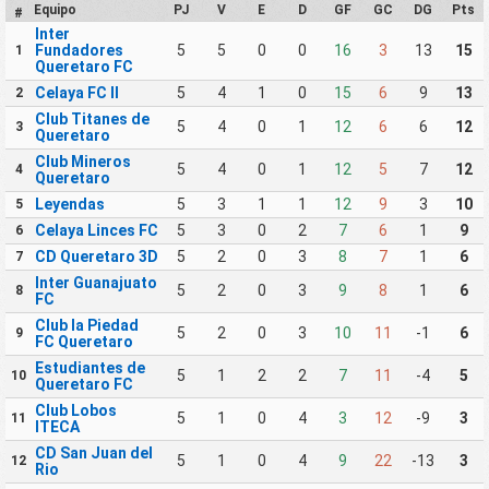
Equipo
PJ
V
E
D
GF
GC
DG
Pts
#
Inter
Fundadores
5
5
0
0
16
3
13
15
1
Queretaro FC
Celaya FC II
5
4
1
0
15
6
9
13
2
Club Titanes de
5
4
0
1
12
6
6
12
3
Queretaro
Club Mineros
5
4
0
1
12
5
7
12
4
Queretaro
Leyendas
5
3
1
1
12
9
3
10
5
Celaya Linces FC
5
3
0
2
7
6
1
9
6
CD Queretaro 3D
5
2
0
3
8
7
1
6
7
Inter Guanajuato
5
2
0
3
9
8
1
6
8
FC
Club la Piedad
5
2
0
3
10
11
-1
6
9
FC Queretaro
Estudiantes de
5
1
2
2
7
11
-4
5
10
Queretaro FC
Club Lobos
5
1
0
4
3
12
-9
3
11
ITECA
CD San Juan del
5
1
0
4
9
22
-13
3
12
Rio