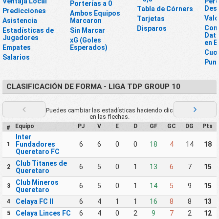
Ventaja Local
Perd
Porterías a 0
Des
Tabla de Córners
Predicciones
Ambos Equipos
Valo
Tarjetas
Asistencia
Marcaron
Conj
Disparos
Estadísticas de
Sin Marcar
Dato
Jugadores
xG (Goles
en E
Empates
Esperados)
Cuo
Salarios
Pun
CLASIFICACIÓN DE FORMA - LIGA TDP GROUP 10
Puedes cambiar las estadísticas haciendo clic
en las flechas.
Equipo
PJ
V
E
D
GF
GC
DG
Pts
#
Inter
Fundadores
6
6
0
0
18
4
14
18
1
Queretaro FC
Club Titanes de
6
5
0
1
13
6
7
15
2
Queretaro
Club Mineros
6
5
0
1
14
5
9
15
3
Queretaro
Celaya FC II
6
4
1
1
16
8
8
13
4
Celaya Linces FC
6
4
0
2
9
7
2
12
5