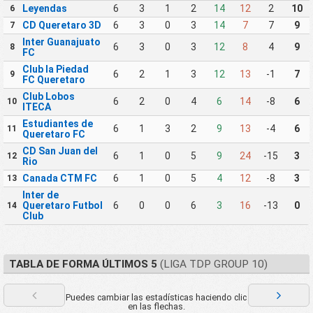
Leyendas
6
3
1
2
14
12
2
10
6
CD Queretaro 3D
6
3
0
3
14
7
7
9
7
Inter Guanajuato
6
3
0
3
12
8
4
9
8
FC
Club la Piedad
6
2
1
3
12
13
-1
7
9
FC Queretaro
Club Lobos
6
2
0
4
6
14
-8
6
10
ITECA
Estudiantes de
6
1
3
2
9
13
-4
6
11
Queretaro FC
CD San Juan del
6
1
0
5
9
24
-15
3
12
Rio
Canada CTM FC
6
1
0
5
4
12
-8
3
13
Inter de
Queretaro Futbol
6
0
0
6
3
16
-13
0
14
Club
TABLA DE FORMA ÚLTIMOS 5
(LIGA TDP GROUP 10)
Puedes cambiar las estadísticas haciendo clic
en las flechas.