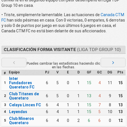
convierte en el segundo equipo con peor desempeño en Liga TDP
Group 10 en casa.
• Triste, simplemente lamentable. Las actuaciones de
Canada CTM
FC
han sido pésimas en casa. Con 0 victorias, 0 empates, 6 derrotas
y solo 0 de puntos por juego en sus últimos 6 juegos en casa, el
Canada CTM FC no está bien delante de sus aficcionados.
CLASIFICACIÓN FORMA VISITANTE
(LIGA TDP GROUP 10)
Puedes cambiar las estadísticas haciendo clic
en las flechas.
Equipo
PJ
V
E
D
GF
GC
DG
Pts
#
Inter
Fundadores
6
5
0
1
15
4
11
15
1
Queretaro FC
Club Titanes de
6
5
0
1
13
4
9
15
2
Queretaro
Celaya Linces FC
6
4
1
1
15
7
8
13
3
Leyendas
6
4
1
1
15
5
10
13
4
Club Mineros
6
4
0
2
6
6
0
12
5
Queretaro