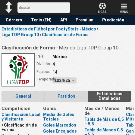
LIGAS
MENÚ
Córners
Tenis (EN)
API
Premium
Predicción
Estadísticas de Fútbol por FootyStats
›
México
›
Liga TDP Group 10
›
Clasificación de Forma
Clasificación de Forma
- México Liga TDP Group 10
País
México
División
4
Equipos
14
Temporada
2024/25
Estadísticas
General
Partidos
Detalladas
Competición
Goles
Más de / Menos
Má
de
Clasificación Local
Media de Goles
Clas
y Visitante
Totales
Mit
Tabla de Más de 0,5
– 5,5
Clasificación de
Goles Marcados
Tabl
Forma
Tabla de Menos 0,5
Goles Encajados
Gan
– 5,5