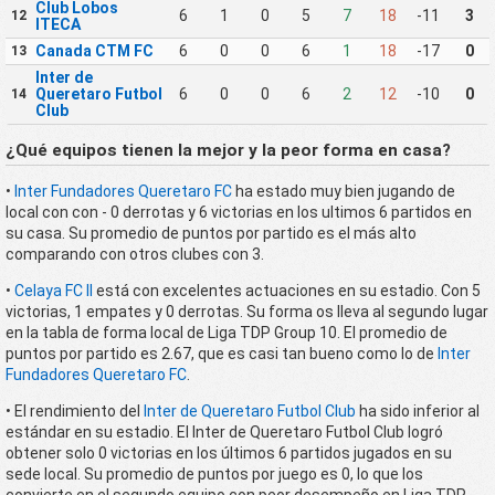
Club Lobos
6
1
0
5
7
18
-11
3
12
ITECA
Canada CTM FC
6
0
0
6
1
18
-17
0
13
Inter de
Queretaro Futbol
6
0
0
6
2
12
-10
0
14
Club
¿Qué equipos tienen la mejor y la peor forma en casa?
•
Inter Fundadores Queretaro FC
ha estado muy bien jugando de
local con con - 0 derrotas y 6 victorias en los ultimos 6 partidos en
su casa. Su promedio de puntos por partido es el más alto
comparando con otros clubes con 3.
•
Celaya FC II
está con excelentes actuaciones en su estadio. Con 5
victorias, 1 empates y 0 derrotas. Su forma os lleva al segundo lugar
en la tabla de forma local de Liga TDP Group 10. El promedio de
puntos por partido es 2.67, que es casi tan bueno como lo de
Inter
Fundadores Queretaro FC
.
• El rendimiento del
Inter de Queretaro Futbol Club
ha sido inferior al
estándar en su estadio. El Inter de Queretaro Futbol Club logró
obtener solo 0 victorias en los últimos 6 partidos jugados en su
sede local. Su promedio de puntos por juego es 0, lo que los