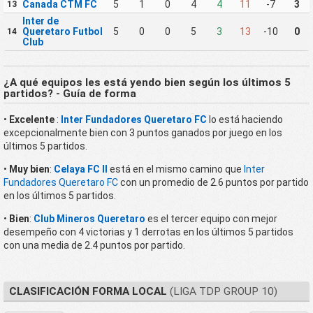
Canada CTM FC
5
1
0
4
4
11
-7
3
13
Inter de
Queretaro Futbol
5
0
0
5
3
13
-10
0
14
Club
¿A qué equipos les está yendo bien según los últimos 5
partidos? - Guía de forma
•
Excelente
:
Inter Fundadores Queretaro FC
lo está haciendo
excepcionalmente bien con 3 puntos ganados por juego en los
últimos 5 partidos.
•
Muy bien
:
Celaya FC II
está en el mismo camino que
Inter
Fundadores Queretaro FC
con un promedio de 2.6 puntos por partido
en los últimos 5 partidos.
•
Bien
:
Club Mineros Queretaro
es el tercer equipo con mejor
desempeño con 4 victorias y 1 derrotas en los últimos 5 partidos
con una media de 2.4 puntos por partido.
CLASIFICACIÓN FORMA LOCAL
(LIGA TDP GROUP 10)