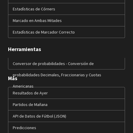
Estadísticas de Córners
Marcado en Ambas Mitades
Estadísticas de Marcador Correcto
Herramientas
Conversor de probabilidades - Conversión de
probabilidades Decimales, Fraccionarias y Cuotas
Más
Americanas
Resultados de Ayer
Partidos de Mañana
API de Datos de Fútbol (JSON)
Predicciones