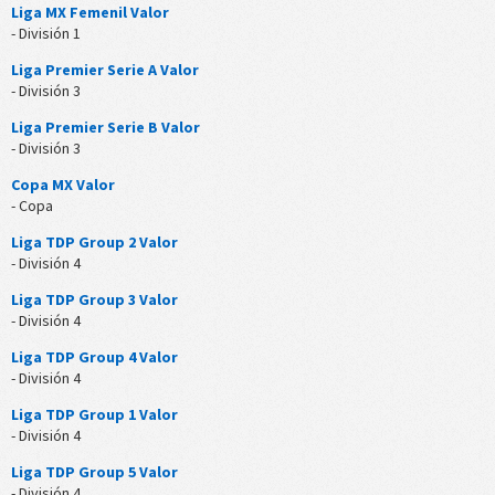
Liga MX Femenil Valor
- División 1
Liga Premier Serie A Valor
- División 3
Liga Premier Serie B Valor
- División 3
Copa MX Valor
- Copa
Liga TDP Group 2 Valor
- División 4
Liga TDP Group 3 Valor
- División 4
Liga TDP Group 4 Valor
- División 4
Liga TDP Group 1 Valor
- División 4
Liga TDP Group 5 Valor
- División 4