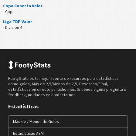
Copa Conecta Valor
- Copa
Liga TDP Valor
- División 4
FootyStats es tu mejor fuente de recursos para estadísticas
como goles, Más de 2,5/Menos de 2,5, Descanso/Final,
estadísticas en directo y mucho más. Si tienes alguna pregunta o
feedback, no dudes en contactarnos.
Estadísticas
Más de / Menos de Goles
Estadísticas AEM