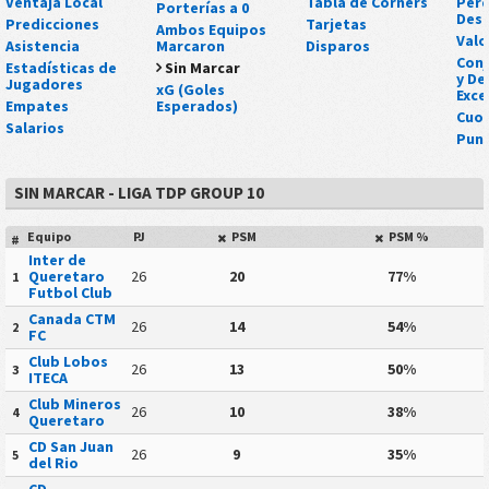
Ventaja Local
Tabla de Córners
Perd
Porterías a 0
Des
Predicciones
Tarjetas
Ambos Equipos
Valo
Asistencia
Marcaron
Disparos
Conj
Estadísticas de
Sin Marcar
y De
Jugadores
xG (Goles
Exce
Empates
Esperados)
Cuo
Salarios
Punt
SIN MARCAR - LIGA TDP GROUP 10
Equipo
PJ
PSM
PSM %
#
Inter de
Queretaro
26
20
77%
1
Futbol Club
Canada CTM
26
14
54%
2
FC
Club Lobos
26
13
50%
3
ITECA
Club Mineros
26
10
38%
4
Queretaro
CD San Juan
26
9
35%
5
del Rio
CD