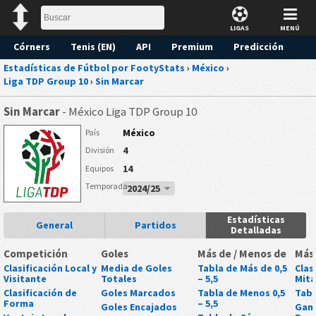
LIGAS
MENÚ
Córners
Tenis (EN)
API
Premium
Predicción
Estadísticas de Fútbol por FootyStats
›
México
›
Liga TDP Group 10
›
Sin Marcar
Sin Marcar
- México Liga TDP Group 10
México
País
4
División
14
Equipos
Temporada
2024/25
Estadísticas
General
Partidos
Detalladas
Competición
Goles
Más de / Menos de
Más
Clasificación Local y
Media de Goles
Tabla de Más de 0,5
Clas
Visitante
Totales
– 5,5
Mit
Clasificación de
Goles Marcados
Tabla de Menos 0,5
Tabl
Forma
– 5,5
Goles Encajados
Gan