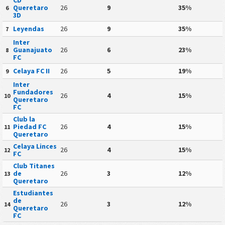
Queretaro
26
9
35%
6
3D
Leyendas
26
9
35%
7
Inter
Guanajuato
26
6
23%
8
FC
Celaya FC II
26
5
19%
9
Inter
Fundadores
26
4
15%
10
Queretaro
FC
Club la
Piedad FC
26
4
15%
11
Queretaro
Celaya Linces
26
4
15%
12
FC
Club Titanes
de
26
3
12%
13
Queretaro
Estudiantes
de
26
3
12%
14
Queretaro
FC