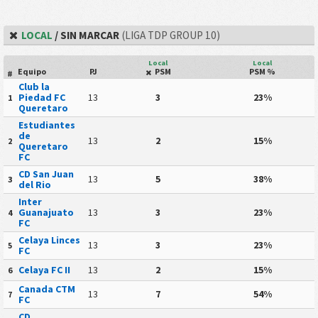
LOCAL
/ SIN MARCAR
(LIGA TDP GROUP 10)
Local
Local
Equipo
PJ
PSM
PSM %
#
Club la
Piedad FC
13
3
23%
1
Queretaro
Estudiantes
de
13
2
15%
2
Queretaro
FC
CD San Juan
13
5
38%
3
del Rio
Inter
Guanajuato
13
3
23%
4
FC
Celaya Linces
13
3
23%
5
FC
Celaya FC II
13
2
15%
6
Canada CTM
13
7
54%
7
FC
CD