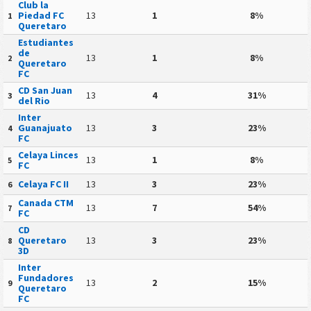
Club la
Piedad FC
13
1
8%
1
Queretaro
Estudiantes
de
13
1
8%
2
Queretaro
FC
CD San Juan
13
4
31%
3
del Rio
Inter
Guanajuato
13
3
23%
4
FC
Celaya Linces
13
1
8%
5
FC
Celaya FC II
13
3
23%
6
Canada CTM
13
7
54%
7
FC
CD
Queretaro
13
3
23%
8
3D
Inter
Fundadores
13
2
15%
9
Queretaro
FC