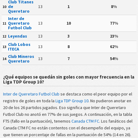
Club Titanes
de
13
1
8%
10
Queretaro
Inter de
Queretaro
13
10
77%
11
Futbol Club
Leyendas
13
3
23%
12
Club Lobos
13
8
62%
13
ITECA
Club Mineros
13
7
54%
14
Queretaro
¿Qué equipos se quedán sin goles con mayor frecuencia en la
Liga TDP Group 10?
Inter de Queretaro Futbol Club
se destaca como el peor equipo por el
registro de goles en toda la
Liga TDP Group 10
. No pudieron anotar en
20 de los 26 partidos jugados. Eso significa que Inter de Queretaro
Futbol Club no anotó en 77% de sus juegos. A continuación, en la tabla
FTS (fallo en la puntuación), tenemos
Canada CTM FC
. Los fanáticos del
Canada CTM FC no están contentos con el desempeño del equipo, ya
que tienen un porcentaje de fallas en la puntuación de 54% (14 en 26).