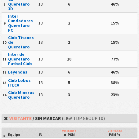
Queretaro
13
6
46%
8
3D
Inter
Fundadores
13
2
15%
9
Queretaro
FC
Club Titanes
de
13
2
15%
10
Queretaro
Inter de
Queretaro
13
10
77%
11
Futbol Club
Leyendas
13
6
46%
12
Club Lobos
13
5
38%
13
ITECA
Club Mineros
13
3
23%
14
Queretaro
VISITANTE
/ SIN MARCAR
(LIGA TDP GROUP 10)
Visitante
Visitante
Equipo
PJ
PSM
PSM %
#