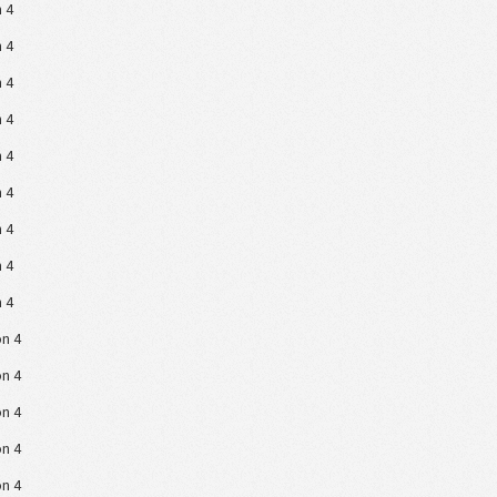
n 4
n 4
n 4
n 4
n 4
n 4
n 4
n 4
n 4
ón 4
ón 4
ón 4
ón 4
ón 4