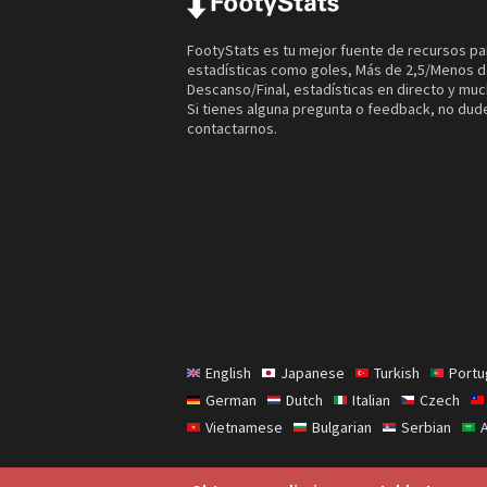
FootyStats es tu mejor fuente de recursos pa
estadísticas como goles, Más de 2,5/Menos d
Descanso/Final, estadísticas en directo y mu
Si tienes alguna pregunta o feedback, no dud
contactarnos.
English
Japanese
Turkish
Port
German
Dutch
Italian
Czech
Vietnamese
Bulgarian
Serbian