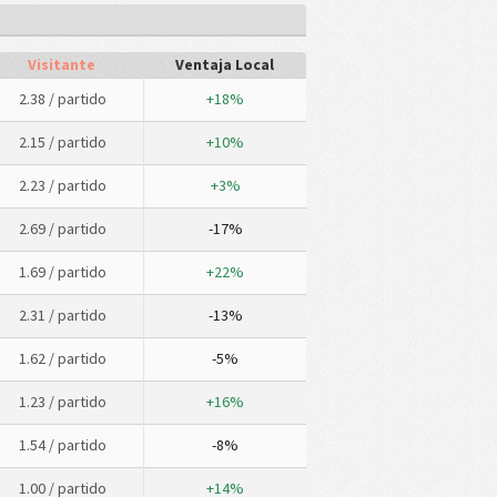
Visitante
Ventaja Local
2.38
/ partido
+18%
2.15
/ partido
+10%
2.23
/ partido
+3%
2.69
/ partido
-17%
1.69
/ partido
+22%
2.31
/ partido
-13%
1.62
/ partido
-5%
1.23
/ partido
+16%
1.54
/ partido
-8%
1.00
/ partido
+14%