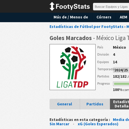
Más de / Menos de
Córners
AEM
Estadísticas de Fútbol por FootyStats
›
M
Goles Marcados
- México Liga
México
País
4
División
14
Equipos
Temporada
2024/2
182/182
Partidos
J
Progreso
100%
com
Estadíst
General
Partidos
Detall
Estadísticas en esta categoría :
Media d
Sin Marcar
-
xG (Goles Esperados)