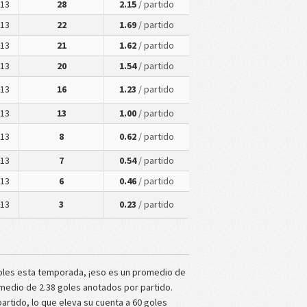
13
28
2.15
/ partido
13
22
1.69
/ partido
13
21
1.62
/ partido
13
20
1.54
/ partido
13
16
1.23
/ partido
13
13
1.00
/ partido
13
8
0.62
/ partido
13
7
0.54
/ partido
13
6
0.46
/ partido
13
3
0.23
/ partido
oles esta temporada, ¡eso es un promedio de
edio de 2.38 goles anotados por partido.
rtido, lo que eleva su cuenta a 60 goles