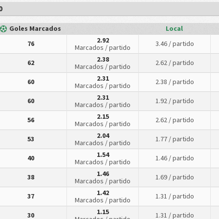
0
Goles Marcados
Local
2.92
76
3.46
/ partido
Marcados
/ partido
2.38
62
2.62
/ partido
Marcados
/ partido
2.31
60
2.38
/ partido
Marcados
/ partido
2.31
60
1.92
/ partido
Marcados
/ partido
2.15
56
2.62
/ partido
Marcados
/ partido
2.04
53
1.77
/ partido
Marcados
/ partido
1.54
40
1.46
/ partido
Marcados
/ partido
1.46
38
1.69
/ partido
Marcados
/ partido
1.42
37
1.31
/ partido
Marcados
/ partido
1.15
30
1.31
/ partido