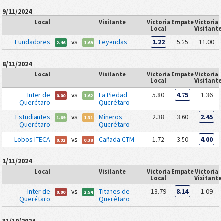
9/11/2024
Local
Visitante
Victoria
Empate
Victoria
Local
Visitant
Fundadores
vs
Leyendas
1.22
5.25
11.00
2.46
1.69
8/11/2024
Local
Visitante
Victoria
Empate
Victoria
Local
Visitant
Inter de
vs
La Piedad
5.80
4.75
1.36
0.00
1.62
Querétaro
Querétaro
Estudiantes
vs
Mineros
2.38
3.60
2.45
1.69
1.31
Querétaro
Querétaro
Lobos ITECA
vs
Cañada CTM
1.72
3.50
4.00
0.92
0.38
1/11/2024
Local
Visitante
Victoria
Empate
Victoria
Local
Visitant
Inter de
vs
Titanes de
13.79
8.14
1.09
0.00
2.54
Querétaro
Querétaro
31/10/2024