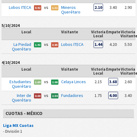
Lobos ITECA
vs
Mineros
2.10
3.40
2.90
0.92
1.31
Querétaro
5/10/2024
Local
Visitante
Victoria
Empate
Victoria
Local
Visitant
La Piedad
vs
Lobos ITECA
1.44
4.20
5.50
1.92
0.85
Querétaro
4/10/2024
Local
Visitante
Victoria
Empate
Victoria
Local
Visitant
Estudiantes
vs
Celaya Linces
2.15
3.68
2.60
1.69
2.08
Querétaro
Inter de
vs
Fundadores
1.75
4.00
3.40
0.00
2.54
Querétaro
CUOTAS - MÉXICO
Liga MX Cuotas
- División 1