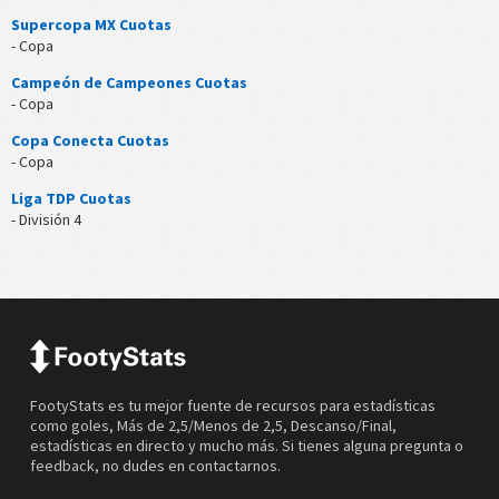
Supercopa MX Cuotas
- Copa
Campeón de Campeones Cuotas
- Copa
Copa Conecta Cuotas
- Copa
Liga TDP Cuotas
- División 4
FootyStats es tu mejor fuente de recursos para estadísticas
como goles, Más de 2,5/Menos de 2,5, Descanso/Final,
estadísticas en directo y mucho más. Si tienes alguna pregunta o
feedback, no dudes en contactarnos.