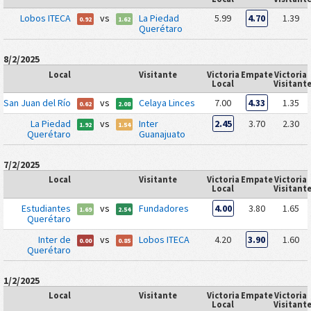
Lobos ITECA
vs
La Piedad
5.99
4.70
1.39
0.92
1.62
Querétaro
8/2/2025
Local
Visitante
Victoria
Empate
Victoria
Local
Visitant
San Juan del Río
vs
Celaya Linces
7.00
4.33
1.35
0.62
2.08
La Piedad
vs
Inter
2.45
3.70
2.30
1.92
1.54
Querétaro
Guanajuato
7/2/2025
Local
Visitante
Victoria
Empate
Victoria
Local
Visitant
Estudiantes
vs
Fundadores
4.00
3.80
1.65
1.69
2.54
Querétaro
Inter de
vs
Lobos ITECA
4.20
3.90
1.60
0.00
0.85
Querétaro
1/2/2025
Local
Visitante
Victoria
Empate
Victoria
Local
Visitant