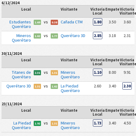
6/12/2024
Local
Visitante
Victoria
Empate
Victoria
Local
Visitant
Estudiantes
vs
Cañada CTM
1.80
3.50
3.60
1.69
0.38
Querétaro
Mineros
vs
Querétaro 3D
2.85
3.18
2.31
1.62
1.77
Querétaro
30/11/2024
Local
Visitante
Victoria
Empate
Victoria
Local
Visitant
Titanes de
vs
Mineros
1.10
8.00
9.91
2.31
1.31
Querétaro
Querétaro
Querétaro 3D
vs
La Piedad
2.60
3.40
2.30
1.31
1.62
Querétaro
23/11/2024
Local
Visitante
Victoria
Empate
Victoria
Local
Visitant
La Piedad
vs
Mineros
1.73
3.40
4.50
1.92
1.31
Querétaro
Querétaro