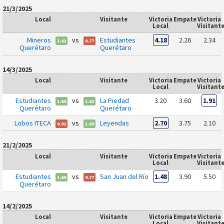
21/3/2025
Local
Visitante
Victoria
Empate
Victoria
Local
Visitant
Mineros
vs
Estudiantes
4.18
2.26
2.34
1.62
0.77
Querétaro
Querétaro
14/3/2025
Local
Visitante
Victoria
Empate
Victoria
Local
Visitant
Estudiantes
vs
La Piedad
3.20
3.60
1.91
1.69
1.62
Querétaro
Querétaro
Lobos ITECA
vs
Leyendas
2.70
3.75
2.10
0.92
1.69
21/2/2025
Local
Visitante
Victoria
Empate
Victoria
Local
Visitant
Estudiantes
vs
San Juan del Río
1.48
3.90
5.50
1.69
0.77
Querétaro
14/2/2025
Local
Visitante
Victoria
Empate
Victoria
Local
Visitant