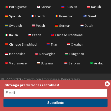
Portuguese
Korean
Russian
Danish
Spanish
French
Romanian
Greek
Swedish
Polish
German
Dutch
Italian
Czech
Chinese Traditional
Chinese Simplified
Thai
Croatian
Indonesian
Norwegian
Hungarian
Vietnamese
Bulgarian
Serbian
Arabic
©
FootyStats
- Creado con Amor para el Deporte Rey
¡Obtenga predicciones rentables!
Contáctanos
Sobre nosotros
Ayuda
Política de Privacidad
Terms & Conditions (English)
News (English)
ÚNETE A PREMIUM. GANA AHORA.