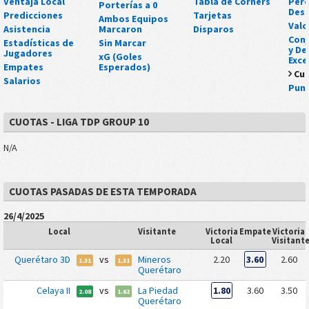
Ventaja Local
Tabla de Córners
Perd
Porterías a 0
Des
Predicciones
Tarjetas
Ambos Equipos
Valo
Asistencia
Marcaron
Disparos
Conj
Estadísticas de
Sin Marcar
y De
Jugadores
xG (Goles
Exce
Empates
Esperados)
Cu
Salarios
Punt
CUOTAS - LIGA TDP GROUP 10
N/A
CUOTAS PASADAS DE ESTA TEMPORADA
26/4/2025
Local
Visitante
Victoria
Empate
Victoria
Local
Visitant
Querétaro 3D
vs
Mineros
2.20
3.60
2.60
1.31
1.31
Querétaro
Celaya II
vs
La Piedad
1.80
3.60
3.50
2.08
1.62
Querétaro