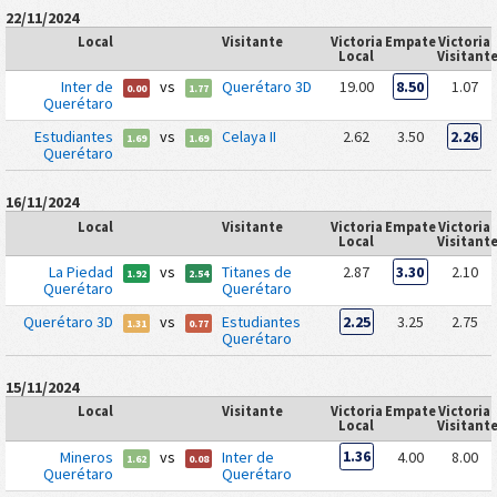
22/11/2024
Local
Visitante
Victoria
Empate
Victoria
Local
Visitant
Inter de
vs
Querétaro 3D
19.00
8.50
1.07
0.00
1.77
Querétaro
Estudiantes
vs
Celaya II
2.62
3.50
2.26
1.69
1.69
Querétaro
16/11/2024
Local
Visitante
Victoria
Empate
Victoria
Local
Visitant
La Piedad
vs
Titanes de
2.87
3.30
2.10
1.92
2.54
Querétaro
Querétaro
Querétaro 3D
vs
Estudiantes
2.25
3.25
2.75
1.31
0.77
Querétaro
15/11/2024
Local
Visitante
Victoria
Empate
Victoria
Local
Visitant
Mineros
vs
Inter de
1.36
4.00
8.00
1.62
0.08
Querétaro
Querétaro