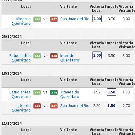
Local
Visitante
Victoria
Empate
Victoria
Local
Visitant
Mineros
vs
San Juan del Río
2.00
3.70
3.00
1.62
0.77
Querétaro
25/10/2024
Local
Visitante
Victoria
Empate
Victoria
Local
Visitant
Estudiantes
vs
Inter de
2.00
3.50
3.00
1.69
0.08
Querétaro
Querétaro
18/10/2024
Local
Visitante
Victoria
Empate
Victoria
Local
Visitant
Estudiantes
vs
Titanes de
3.92
3.50
1.79
1.69
2.54
Querétaro
Querétaro
Inter de
vs
San Juan del Río
2.20
3.50
2.70
0.00
0.77
Querétaro
11/10/2024
Local
Visitante
Victoria
Empate
Victoria
Local
Visitant