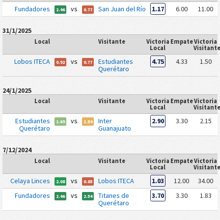
Fundadores
vs
San Juan del Río
1.17
6.00
11.00
2.46
0.77
31/1/2025
Local
Visitante
Victoria
Empate
Victoria
Local
Visitant
Lobos ITECA
vs
Estudiantes
4.75
4.33
1.50
0.92
0.77
Querétaro
24/1/2025
Local
Visitante
Victoria
Empate
Victoria
Local
Visitant
Estudiantes
vs
Inter
2.90
3.30
2.15
1.69
1.54
Querétaro
Guanajuato
7/12/2024
Local
Visitante
Victoria
Empate
Victoria
Local
Visitant
Celaya Linces
vs
Lobos ITECA
1.03
12.00
34.00
2.08
0.85
Fundadores
vs
Titanes de
3.70
3.30
1.83
2.46
2.54
Querétaro