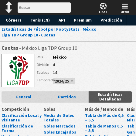
LIGAS
MENÚ
Córners
Tenis (EN)
API
Premium
Predicción
Estadísticas de Fútbol por FootyStats
›
México
›
Liga TDP Group 10
›
Cuotas
Cuotas
- México Liga TDP Group 10
México
País
4
División
14
Equipos
Temporada
2024/25
Estadísticas
General
Partidos
Detalladas
Competición
Goles
Más de / Menos de
Más
Clasificación Local y
Media de Goles
Tabla de Más de 0,5
Clas
Visitante
Totales
– 5,5
Mit
Clasificación de
Goles Marcados
Tabla de Menos 0,5
Tabl
Forma
– 5,5
Goles Encajados
Gan