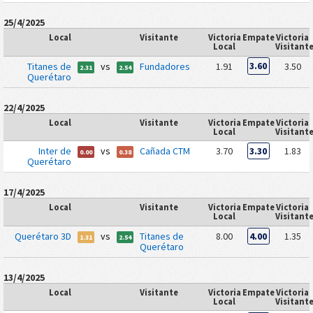
25/4/2025
Local
Visitante
Victoria
Empate
Victoria
Local
Visitant
Titanes de
vs
Fundadores
1.91
3.60
3.50
2.31
2.54
Querétaro
22/4/2025
Local
Visitante
Victoria
Empate
Victoria
Local
Visitant
Inter de
vs
Cañada CTM
3.70
3.30
1.83
0.00
0.38
Querétaro
17/4/2025
Local
Visitante
Victoria
Empate
Victoria
Local
Visitant
Querétaro 3D
vs
Titanes de
8.00
4.00
1.35
1.31
2.54
Querétaro
13/4/2025
Local
Visitante
Victoria
Empate
Victoria
Local
Visitant