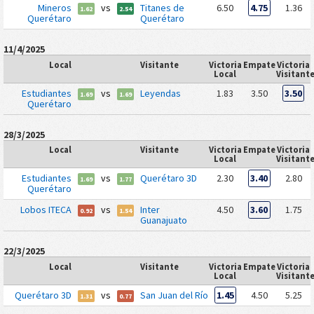
Mineros
vs
Titanes de
6.50
4.75
1.36
1.62
2.54
Querétaro
Querétaro
11/4/2025
Local
Visitante
Victoria
Empate
Victoria
Local
Visitant
Estudiantes
vs
Leyendas
1.83
3.50
3.50
1.69
1.69
Querétaro
28/3/2025
Local
Visitante
Victoria
Empate
Victoria
Local
Visitant
Estudiantes
vs
Querétaro 3D
2.30
3.40
2.80
1.69
1.77
Querétaro
Lobos ITECA
vs
Inter
4.50
3.60
1.75
0.92
1.54
Guanajuato
22/3/2025
Local
Visitante
Victoria
Empate
Victoria
Local
Visitant
Querétaro 3D
vs
San Juan del Río
1.45
4.50
5.25
1.31
0.77