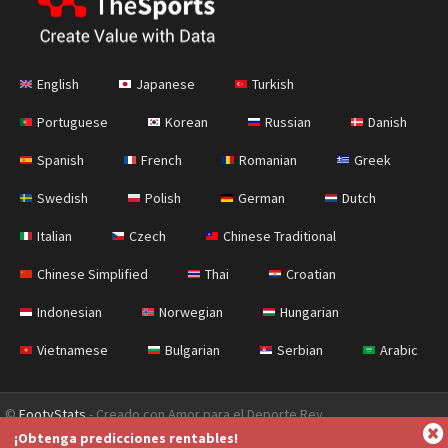
English
Japanese
Turkish
Portuguese
Korean
Russian
Danish
Spanish
French
Romanian
Greek
Swedish
Polish
German
Dutch
Italian
Czech
Chinese Traditional
Chinese Simplified
Thai
Croatian
Indonesian
Norwegian
Hungarian
Vietnamese
Bulgarian
Serbian
Arabic
©
FootyStats
- Creado con Amor para el Deporte Rey
¡Obtenga predicciones rentables!
Contáctanos
Sobre nosotros
Ayuda
Política de Privacidad