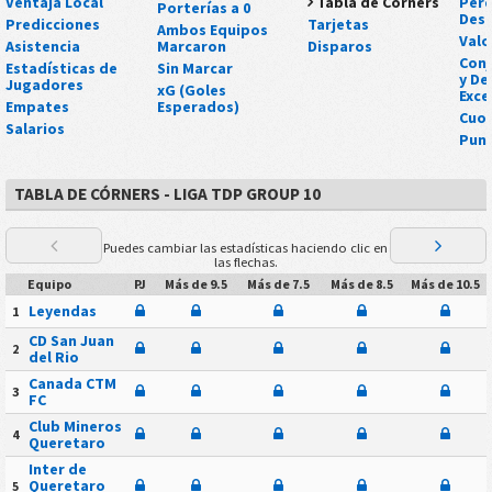
Ventaja Local
Tabla de Córners
Perd
Porterías a 0
Des
Predicciones
Tarjetas
Ambos Equipos
Valo
Asistencia
Marcaron
Disparos
Conj
Estadísticas de
Sin Marcar
y De
Jugadores
xG (Goles
Exce
Empates
Esperados)
Cuo
Salarios
Punt
TABLA DE CÓRNERS - LIGA TDP GROUP 10
Puedes cambiar las estadísticas haciendo clic en
las flechas.
Equipo
PJ
Más de 9.5
Más de 7.5
Más de 8.5
Más de 10.5
Leyendas
1
CD San Juan
2
del Rio
Canada CTM
3
FC
Club Mineros
4
Queretaro
Inter de
Queretaro
5