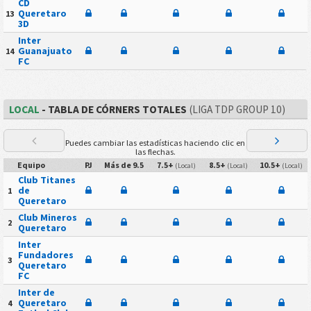
CD
Queretaro
13
3D
Inter
Guanajuato
14
FC
LOCAL
- TABLA DE CÓRNERS TOTALES
(LIGA TDP GROUP 10)
Puedes cambiar las estadísticas haciendo clic en
las flechas.
Equipo
PJ
Más de 9.5
7.5+
8.5+
10.5+
(Local)
(Local)
(Local)
Club Titanes
de
1
Queretaro
Club Mineros
2
Queretaro
Inter
Fundadores
3
Queretaro
FC
Inter de
Queretaro
4