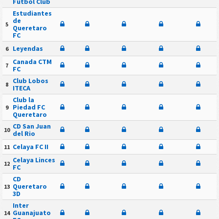
Futbol Club
Estudiantes
de
5
Queretaro
FC
Leyendas
6
Canada CTM
7
FC
Club Lobos
8
ITECA
Club la
Piedad FC
9
Queretaro
CD San Juan
10
del Rio
Celaya FC II
11
Celaya Linces
12
FC
CD
Queretaro
13
3D
Inter
Guanajuato
14