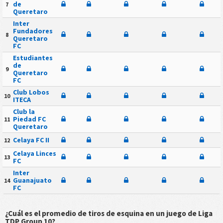
de
7
Queretaro
Inter
Fundadores
8
Queretaro
FC
Estudiantes
de
9
Queretaro
FC
Club Lobos
10
ITECA
Club la
Piedad FC
11
Queretaro
Celaya FC II
12
Celaya Linces
13
FC
Inter
Guanajuato
14
FC
¿Cuál es el promedio de tiros de esquina en un juego de Liga
TDP Group 10?