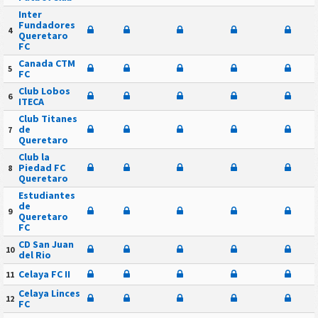
Inter
Fundadores
4
Queretaro
FC
Canada CTM
5
FC
Club Lobos
6
ITECA
Club Titanes
de
7
Queretaro
Club la
Piedad FC
8
Queretaro
Estudiantes
de
9
Queretaro
FC
CD San Juan
10
del Rio
Celaya FC II
11
Celaya Linces
12
FC