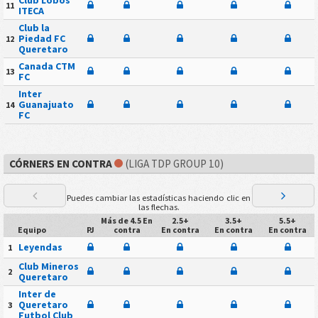
11
ITECA
Club la
Piedad FC
12
Queretaro
Canada CTM
13
FC
Inter
Guanajuato
14
FC
CÓRNERS EN CONTRA
(LIGA TDP GROUP 10)
Puedes cambiar las estadísticas haciendo clic en
las flechas.
Más de 4.5 En
2.5+
3.5+
5.5+
Equipo
PJ
contra
En contra
En contra
En contra
Leyendas
1
Club Mineros
2
Queretaro
Inter de
Queretaro
3
Futbol Club