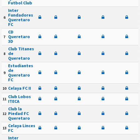
Futbol Club
Inter
Fundadores
6
Queretaro
FC
CD
Queretaro
7
3D
Club Titanes
de
8
Queretaro
Estudiantes
de
9
Queretaro
FC
Celaya FC II
10
Club Lobos
11
ITECA
Club la
Piedad FC
12
Queretaro
Celaya Linces
13
FC
Inter