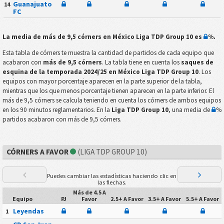
Guanajuato
14
FC
La media de más de 9,5 córners en
México Liga TDP Group 10
es
%
.
Esta tabla de córners te muestra la cantidad de partidos de cada equipo que
acabaron con
más de 9,5 córners
. La tabla tiene en cuenta los
saques de
esquina de la temporada 2024/25 en México Liga TDP Group 10
. Los
equipos con mayor porcentaje aparecen en la parte superior de la tabla,
mientras que los que menos porcentaje tienen aparecen en la parte inferior. El
más de 9,5 córners se calcula teniendo en cuenta los córners de ambos equipos
en los 90 minutos reglamentarios. En la
Liga TDP Group 10
, una media de
%
partidos acabaron con más de 9,5 córners.
CÓRNERS A FAVOR
(LIGA TDP GROUP 10)
Puedes cambiar las estadísticas haciendo clic en
las flechas.
Más de 4.5 A
Equipo
PJ
Favor
2.5+ A Favor
3.5+ A Favor
5.5+ A Favor
Leyendas
1