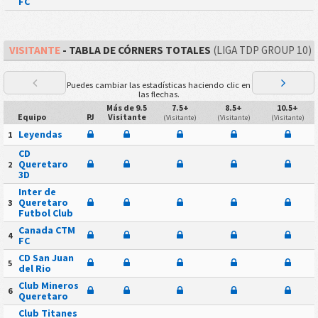
FC
VISITANTE
- TABLA DE CÓRNERS TOTALES
(LIGA TDP GROUP 10)
Puedes cambiar las estadísticas haciendo clic en
las flechas.
Más de 9.5
7.5+
8.5+
10.5+
Equipo
PJ
Visitante
(Visitante)
(Visitante)
(Visitante)
Leyendas
1
CD
Queretaro
2
3D
Inter de
Queretaro
3
Futbol Club
Canada CTM
4
FC
CD San Juan
5
del Rio
Club Mineros
6
Queretaro
Club Titanes