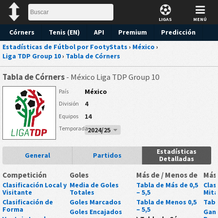
LIGAS
MENÚ
Córners
Tenis (EN)
API
Premium
Predicción
Estadísticas de Fútbol por FootyStats
›
México
›
Liga TDP Group 10
›
Tabla de Córners
Tabla de Córners
- México Liga TDP Group 10
México
País
4
División
14
Equipos
Temporada
2024/25
Estadísticas
General
Partidos
Detalladas
Competición
Goles
Más de / Menos de
Más
Clasificación Local y
Media de Goles
Tabla de Más de 0,5
Clas
Visitante
Totales
– 5,5
Mit
Clasificación de
Goles Marcados
Tabla de Menos 0,5
Tabl
Forma
– 5,5
Goles Encajados
Gan