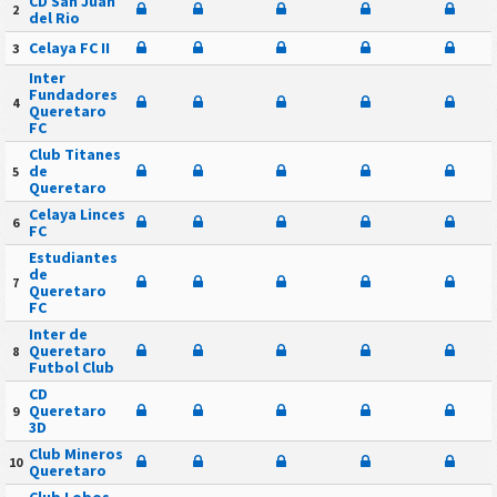
CD San Juan
2
del Rio
Celaya FC II
3
Inter
Fundadores
4
Queretaro
FC
Club Titanes
de
5
Queretaro
Celaya Linces
6
FC
Estudiantes
de
7
Queretaro
FC
Inter de
Queretaro
8
Futbol Club
CD
Queretaro
9
3D
Club Mineros
10
Queretaro
Club Lobos