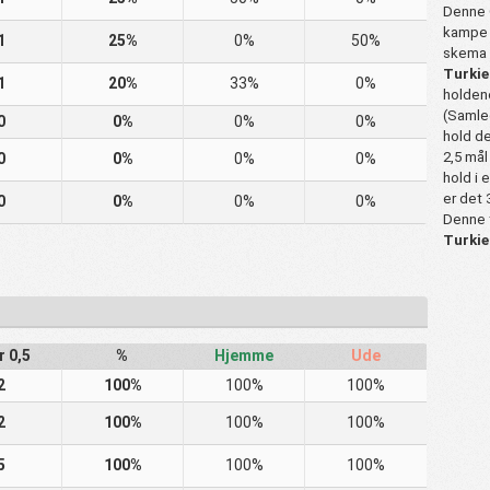
Denne O
kampe 
1
25%
0%
50%
skema 
Turkiet
1
20%
33%
0%
holdene
(Samled
0
0%
0%
0%
hold de
2,5 mål
0
0%
0%
0%
hold i 
er det
0
0%
0%
0%
Denne t
Turkiet
r 0,5
%
Hjemme
Ude
2
100%
100%
100%
2
100%
100%
100%
5
100%
100%
100%