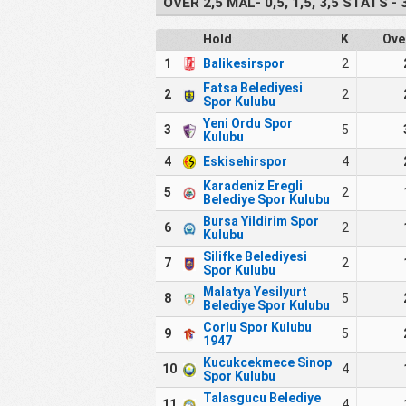
OVER 2,5 MÅL- 0,5, 1,5, 3,5 STATS - 
Hold
K
Ove
1
Balikesirspor
2
Fatsa Belediyesi
2
2
Spor Kulubu
Yeni Ordu Spor
3
5
Kulubu
4
Eskisehirspor
4
Karadeniz Eregli
5
2
Belediye Spor Kulubu
Bursa Yildirim Spor
6
2
Kulubu
Silifke Belediyesi
7
2
Spor Kulubu
Malatya Yesilyurt
8
5
Belediye Spor Kulubu
Corlu Spor Kulubu
9
5
1947
Kucukcekmece Sinop
10
4
Spor Kulubu
Talasgucu Belediye
11
4