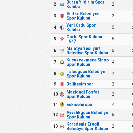
Bursa Yildirim Spor
2
2
Kulubu
Silifke Belediyesi
3
2
Spor Kulubu
Yeni Ordu Spor
4
5
Kulubu
Corlu Spor Kulubu
5
5
1947
Malatya Yesilyurt
6
5
Belediye Spor Kulubu
Kucukcekmece Sinop
7
4
Spor Kulubu
Talasgucu Belediye
8
4
Spor Kulubu
9
Balikesirspor
2
Mazidagi Fosfat
10
2
Spor Kulubu
11
Eskisehirspor
4
Ayvalikgucu Belediye
12
5
Spor Kulubu
Karadeniz Eregli
13
2
Belediye Spor Kulubu