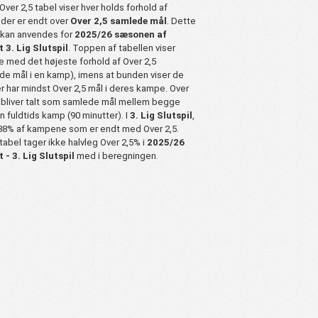
ver 2,5 tabel viser hver holds forhold af
der er endt over
Over 2,5 samlede mål
. Dette
kan anvendes for
2025/26 sæsonen af
 3. Lig Slutspil
. Toppen af tabellen viser
 med det højeste forhold af Over 2,5
e mål i en kamp), imens at bunden viser de
r har mindst Over 2,5 mål i deres kampe. Over
 bliver talt som samlede mål mellem begge
en fuldtids kamp (90 minutter). I
3. Lig Slutspil
,
 38% af kampene som er endt med Over 2,5.
abel tager ikke halvleg Over 2,5% i
2025/26
 - 3. Lig Slutspil
med i beregningen.