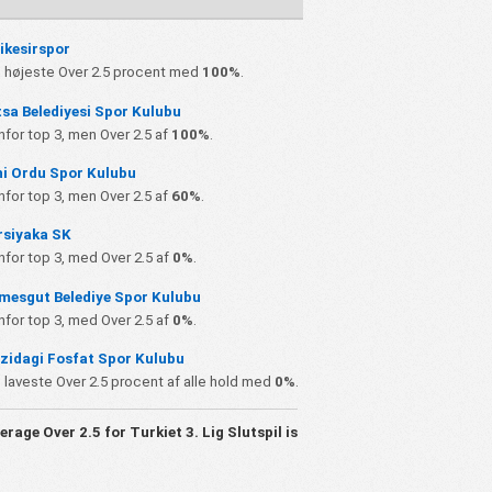
ikesirspor
n højeste Over 2.5 procent med
100%
.
sa Belediyesi Spor Kulubu
nfor top 3, men Over 2.5 af
100%
.
ni Ordu Spor Kulubu
nfor top 3, men Over 2.5 af
60%
.
rsiyaka SK
nfor top 3, med Over 2.5 af
0%
.
mesgut Belediye Spor Kulubu
nfor top 3, med Over 2.5 af
0%
.
zidagi Fosfat Spor Kulubu
 laveste Over 2.5 procent af alle hold med
0%
.
erage Over 2.5 for
Turkiet 3. Lig Slutspil
is