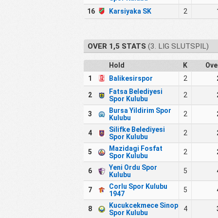
16
Karsiyaka SK
2
OVER 1,5 STATS
(3. LIG SLUTSPIL)
Hold
K
Ove
1
Balikesirspor
2
Fatsa Belediyesi
2
2
Spor Kulubu
Bursa Yildirim Spor
3
2
Kulubu
Silifke Belediyesi
4
2
Spor Kulubu
Mazidagi Fosfat
5
2
Spor Kulubu
Yeni Ordu Spor
6
5
Kulubu
Corlu Spor Kulubu
7
5
1947
Kucukcekmece Sinop
8
4
Spor Kulubu