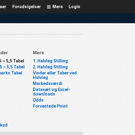
aer
Forudsigelser
Mere
Login
nder
Mere
5 ~ 5,5 Tabel
1. Halvleg Stilling
5 ~ 5,5 Tabel
2. Halvleg Stilling
parks Tabel
Vinder eller Taber ved
Halvleg
Markedsværdi
Datasæt og Excel-
downloads
Odds
Forventede Point
kud