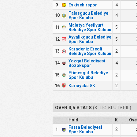
9
Eskisehirspor
4
Talasgucu Belediye
10
4
Spor Kulubu
Malatya Yesilyurt
11
5
Belediye Spor Kulubu
Ayvalikgucu Belediye
12
5
Spor Kulubu
Karadeniz Eregli
13
2
Belediye Spor Kulubu
Yozgat Belediyesi
14
4
Bozokspor
Etimesgut Belediye
15
2
Spor Kulubu
16
Karsiyaka SK
2
OVER 3,5 STATS
(3. LIG SLUTSPIL)
Hold
K
Ove
Fatsa Belediyesi
1
2
Spor Kulubu