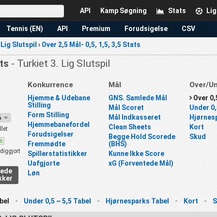
API
Kamp Søgning
Stats
Lig
Tennis (EN)
API
Premium
Forudsigelse
CSV
 Lig Slutspil
›
Over 2,5 Mål- 0,5, 1,5, 3,5 Stats
ats
- Turkiet 3. Lig Slutspil
Konkurrence
Mål
Over/U
Hjemme & Udebane
GNS. Samlede Mål
Over 0,
Stilling
Mål Scoret
Under 0,
Form Stilling
Mål Indkasseret
Hjørnes
26
Hjemmebanefordel
Clean Sheets
Kort
llet
Forudsigelser
Begge Hold Scorede
Skud
Fremmødte
(BHS)
diggjort
Spillerstatistikker
Kunne Ikke Score
Uafgjorte
xG (Forventede Mål)
rede
Løn
kker
bel
-
Under 0,5 ~ 5,5 Tabel
-
Hjørnesparks Tabel
-
Kort
-
S