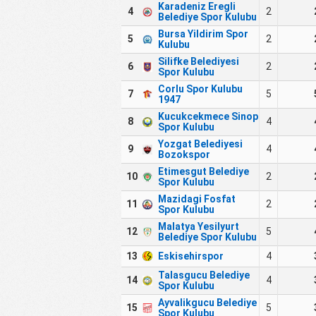
Karadeniz Eregli
4
2
Belediye Spor Kulubu
Bursa Yildirim Spor
5
2
Kulubu
Silifke Belediyesi
6
2
Spor Kulubu
Corlu Spor Kulubu
7
5
1947
Kucukcekmece Sinop
8
4
Spor Kulubu
Yozgat Belediyesi
9
4
Bozokspor
Etimesgut Belediye
10
2
Spor Kulubu
Mazidagi Fosfat
11
2
Spor Kulubu
Malatya Yesilyurt
12
5
Belediye Spor Kulubu
13
Eskisehirspor
4
Talasgucu Belediye
14
4
Spor Kulubu
Ayvalikgucu Belediye
15
5
Spor Kulubu