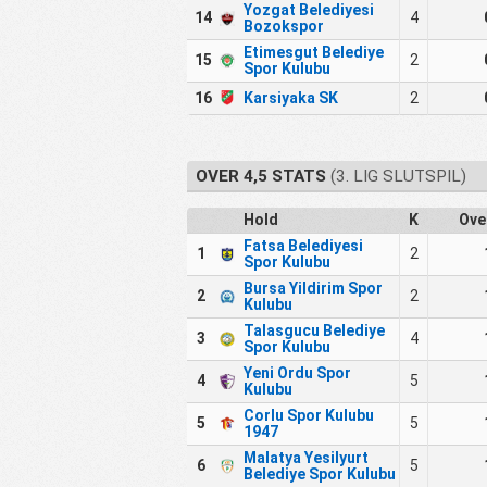
Yozgat Belediyesi
14
4
Bozokspor
Etimesgut Belediye
15
2
Spor Kulubu
16
Karsiyaka SK
2
OVER 4,5 STATS
(3. LIG SLUTSPIL)
Hold
K
Ove
Fatsa Belediyesi
1
2
Spor Kulubu
Bursa Yildirim Spor
2
2
Kulubu
Talasgucu Belediye
3
4
Spor Kulubu
Yeni Ordu Spor
4
5
Kulubu
Corlu Spor Kulubu
5
5
1947
Malatya Yesilyurt
6
5
Belediye Spor Kulubu