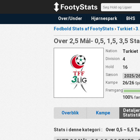
Over/Under
Hjørnespark
BHS
Fodbold Stats af FootyStats
›
Turkiet
›
3.
Over 2,5 Mål- 0,5, 1,5, 3,5 St
Nation
Turkiet
Division
4
Hold
16
Sæson
2025/
Kampe
26/26
Spi
Fremgang
100%
fær
Detalje
Overblik
Kampe
Statisti
Stats i denne kategori :
Over 0,5 ~ 5,5 Ta