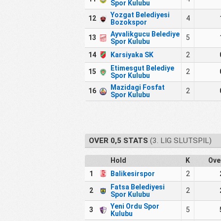
Spor Kulubu
Yozgat Belediyesi
12
4
Bozokspor
Ayvalikgucu Belediye
13
5
Spor Kulubu
14
Karsiyaka SK
2
Etimesgut Belediye
15
2
Spor Kulubu
Mazidagi Fosfat
16
2
Spor Kulubu
OVER 0,5 STATS
(3. LIG SLUTSPIL)
Hold
K
Ove
1
Balikesirspor
2
Fatsa Belediyesi
2
2
Spor Kulubu
Yeni Ordu Spor
3
5
Kulubu