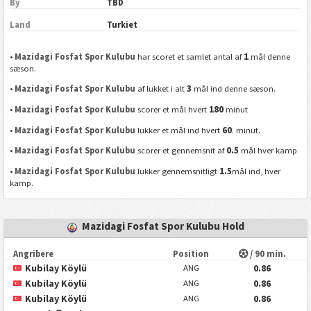
By
TBD
Land
Turkiet
1
•
Mazidagi Fosfat Spor Kulubu
har scoret et samlet antal af
mål denne
sæson.
3
•
Mazidagi Fosfat Spor Kulubu
af lukket i alt
mål ind denne sæson.
180
•
Mazidagi Fosfat Spor Kulubu
scorer et mål hvert
minut
60
•
Mazidagi Fosfat Spor Kulubu
lukker et mål ind hvert
. minut.
0.5
•
Mazidagi Fosfat Spor Kulubu
scorer et gennemsnit af
mål hver kamp
1.5
•
Mazidagi Fosfat Spor Kulubu
lukker gennemsnitligt
mål ind, hver
kamp.
Mazidagi Fosfat Spor Kulubu Hold
Angribere
Position
/ 90 min.
Kubilay Köylü
0.86
ANG
Kubilay Köylü
0.86
ANG
Kubilay Köylü
0.86
ANG