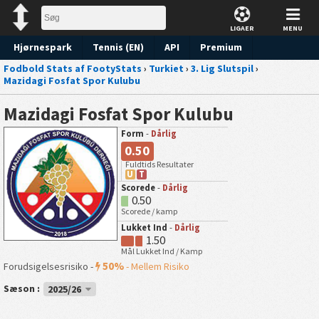
LIGAER
MENU
Hjørnespark
Tennis (EN)
API
Premium
Fodbold Stats af FootyStats
›
Turkiet
›
3. Lig Slutspil
›
Forudsigelse
Mazidagi Fosfat Spor Kulubu
Mazidagi Fosfat Spor Kulubu
Form
-
Dårlig
0.50
Fuldtids Resultater
U
T
Scorede
-
Dårlig
0.50
Scorede / kamp
Lukket Ind
-
Dårlig
1.50
Mål Lukket Ind / Kamp
50%
Forudsigelsesrisiko -
-
Mellem Risiko
Sæson :
2025/26