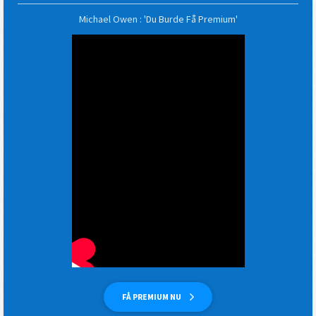
Michael Owen : 'Du Burde Få Premium'
FÅ PREMIUM NU