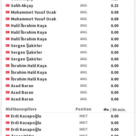
Salih Akçay
0.23
ANG
Muhammet Yusuf Ocak
0.08
ANG
Muhammet Yusuf Ocak
0.08
ANG
Halil İbrahim Kaya
0.00
ANG
Halil İbrahim Kaya
0.00
ANG
Halil İbrahim Kaya
0.00
ANG
Sergen Şakirler
0.00
ANG
Sergen Şakirler
0.00
ANG
Sergen Şakirler
0.00
ANG
İbrahim Halil Kaya
0.00
ANG
İbrahim Halil Kaya
0.00
ANG
İbrahim Halil Kaya
0.00
ANG
Azad Baran
0.00
ANG
Azad Baran
0.00
ANG
Azad Baran
0.00
ANG
Midtbanespillere
Position
/ 90 min.
Erdi Kasapoğlu
0.00
MIDT
Erdi Kasapoğlu
0.00
MIDT
Erdi Kasapoğlu
0.00
MIDT
Taner Yıldız
0.00
MIDT