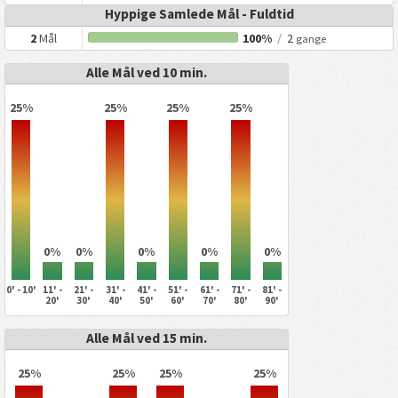
Hyppige Samlede Mål - Fuldtid
2
Mål
100%
/
2
gange
Alle Mål ved 10 min.
25%
25%
25%
25%
0%
0%
0%
0%
0%
0' - 10'
11' -
21' -
31' -
41' -
51' -
61' -
71' -
81' -
20'
30'
40'
50'
60'
70'
80'
90'
Alle Mål ved 15 min.
25%
25%
25%
25%