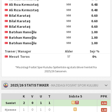
Ali Rıza Kırmızıtaş
0.48
MM
Ali Rıza Kırmızıtaş
0.48
MM
Bilal Karataş
0.60
MM
Bilal Karataş
0.60
MM
Bilal Karataş
0.60
MM
Batıhan Hanoğlu
1.00
MM
Batıhan Hanoğlu
1.00
MM
Batıhan Hanoğlu
1.00
MM
Træner / Manager
Alder
Sejr %
Mesut Toros
0
57
%
*
Mazidagi Fosfat Spor Kulubu
Spillerliste og stats bliver hentet fra
2025/26 Sæsonen.
2025/26 STATISTIKKER
- MAZIDAGI FOSFAT SPOR KULUBU
K
V
U
T
Sidste 5
PPK
2
0
1
1
U
T
Samlet
0.50
1
0
1
0
U
Hjemme
1.00