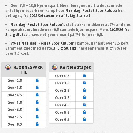
Over 7,5 ~ 13,5 Hjørnespark bliver beregnet ud fra det samlede
antal hjørnespark i en kamp hvor
Mazidagi Fosfat Spor Kulubu
har
deltaget, fra
2025/26 sæsonen af 3. Lig Slutspil
Mazidagi Fosfat Spor Kulubu
's statistikker indikerer at ?% af deres
kampe akkumulerede over 9,5 samlede hjørnespark. Mens
2025/26 fra
3. Lig Slutspil
havde et gennemsnit på ?% for over 9,5.
?% af Mazidagi Fosfat Spor Kulubu
‘s kampe, har haft over 3,5 kort.
Sammenlignet med dette,
3. Lig Slutspil
har gennemsnitligt ?% for
over 3,5 kort.
HJØRNESPARK
Kort Modtaget
TIL
Over 0.5
Over 2.5
Over 1.5
Over 3.5
Over 2.5
Over 4.5
Over 3.5
Over 5.5
Over 4.5
Over 6.5
Over 5.5
Over 7.5
Over 6.5
Over 8.5