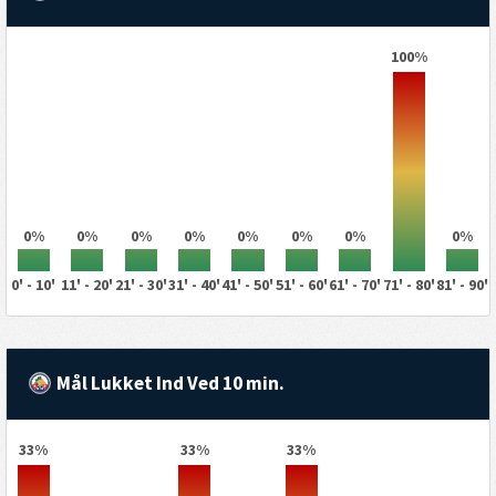
100%
0%
0%
0%
0%
0%
0%
0%
0%
0' - 10'
11' - 20'
21' - 30'
31' - 40'
41' - 50'
51' - 60'
61' - 70'
71' - 80'
81' - 90'
Mål Lukket Ind Ved 10 min.
33%
33%
33%