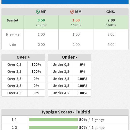
MF
MM
GNS.
0.50
1.50
2.00
Samlet
/ kamp
/ kamp
/ kamp
1.00
1.00
2.00
Hjemme
0.00
2.00
2.00
Ude
Over +
Under -
100%
0%
Over 0,5
Under 0,5
100%
0%
Over 1,5
Under 1,5
0%
100%
Over 2,5
Under 2,5
0%
100%
Over 3,5
Under 3,5
0%
100%
Over 4,5
Under 4,5
Hyppige Scores - Fuldtid
1-1
50%
/
1
gange
2-0
50%
/
1
gange