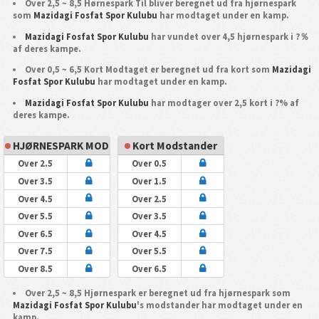
Over 2,5 ~ 8,5 Hørnespark Til bliver beregnet ud fra hjørnespark
som
Mazidagi Fosfat Spor Kulubu
har modtaget under en kamp.
Mazidagi Fosfat Spor Kulubu
har vundet over 4,5 hjørnespark i ?％
af deres kampe.
Over 0,5 ~ 6,5 Kort Modtaget er beregnet ud fra kort som
Mazidagi
Fosfat Spor Kulubu
har modtaget under en kamp.
Mazidagi Fosfat Spor Kulubu
har modtager over 2,5 kort i ?% af
deres kampe.
HJØRNESPARK MOD
Kort Modstander
Over 2.5
Over 0.5
Over 3.5
Over 1.5
Over 4.5
Over 2.5
Over 5.5
Over 3.5
Over 6.5
Over 4.5
Over 7.5
Over 5.5
Over 8.5
Over 6.5
Over 2,5 ~ 8,5 Hjørnespark er beregnet ud fra hjørnespark som
Mazidagi Fosfat Spor Kulubu
's modstander har modtaget under en
kamp.