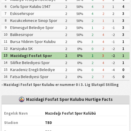
Spor Kulubu
Corlu Spor Kulubu 1947
6
2
50%
4
3
1
4
Eskisehirspor
7
2
50%
4
2
2
3
Kucukcekmece Sinop Spor
8
2
50%
2
1
1
3
Kulubu
Etimesgut Belediye Spor
9
2
50%
1
2
-1
3
Kulubu
Balikesirspor
10
2
50%
2
4
-2
3
Bursa Yildirim Spor Kulubu
11
2
0%
3
4
-1
1
Karsiyaka SK
12
2
0%
0
2
-2
1
Mazidagi Fosfat Spor
13
2
0%
1
3
-2
1
Kulubu
Silifke Belediyesi Spor
14
2
0%
2
4
-2
1
Kulubu
Karadeniz Eregli Belediye
15
2
0%
0
4
-4
0
Spor Kulubu
Fatsa Belediyesi Spor
16
2
0%
2
7
-5
0
Kulubu
•
Mazidagi Fosfat Spor Kulubu er nummer 0 i 3. Lig Slutspil Stilling
Mazidagi Fosfat Spor Kulubu Hurtige Facts
Engelsk Navn
Mazıdağı Fosfat Spor Kulübü
Stadion
TBD