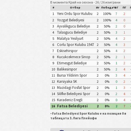
В момента Край на сезона - 26 / 26 изиграни
#
Отбор
Иг
Победа%
ЗГ
ПГ
Yeni Ordu Spor Kulubu
1
2
100%
7
2
Yozgat Belediyesi
2
2
100%
4
0
Bozokspor
Ayvalikgucu Belediye
3
2
50%
2
0
Spor Kulubu
Talasgucu Belediye
4
2
50%
3
1
Spor Kulubu
Malatya Yesilyurt
5
2
50%
4
2
Belediye Spor Kulubu
Corlu Spor Kulubu 1947
6
2
50%
4
3
Eskisehirspor
7
2
50%
4
2
Kucukcekmece Sinop
8
2
50%
2
1
Spor Kulubu
Etimesgut Belediye
9
2
50%
1
2
Spor Kulubu
Balikesirspor
10
2
50%
2
4
Bursa Yildirim Spor
11
2
0%
3
4
Kulubu
Karsiyaka SK
12
2
0%
0
2
Mazidagi Fosfat Spor
13
2
0%
1
3
Kulubu
Silifke Belediyesi Spor
14
2
0%
2
4
Kulubu
Karadeniz Eregli
15
2
0%
0
4
Belediye Spor Kulubu
Fatsa Belediyesi
16
2
0%
2
7
Spor Kulubu
•
Fatsa Belediyesi Spor Kulubu е на позиция 0 в
таблицата 3. Лига Плейофи