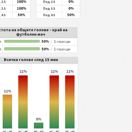
100%
0%
 2.5
Под 2.5
100%
0%
 3.5
Под 3.5
50%
50%
 4.5
Под 4.5
стота на общите голове - край на
футболен мач
е
50%
/
1
периоди
е
50%
/
1
периоди
Всички голове след 15 мин
22%
22%
22%
11%
0%
16' - 30'
31' - 45'
46' - 60'
61' - 75'
76' - 90'