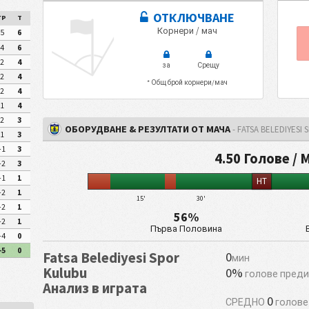
ОТКЛЮЧВАНЕ
ГР
Т
Корнери / мач
5
6
4
6
2
4
за
Срещу
2
4
* Общ брой корнери/мач
2
4
1
4
2
3
ОБОРУДВАНЕ & РЕЗУЛТАТИ ОТ МАЧА
- FATSA BELEDIYESI
1
3
-1
3
4.50 Голове / 
-2
3
-1
1
HT
-2
1
15'
30'
-2
1
56%
-2
1
Първа Половина
-4
0
-5
0
Fatsa Belediyesi Spor
0
мин
Kulubu
0%
голове преди
Анализ в играта
0
СРЕДНО
голове