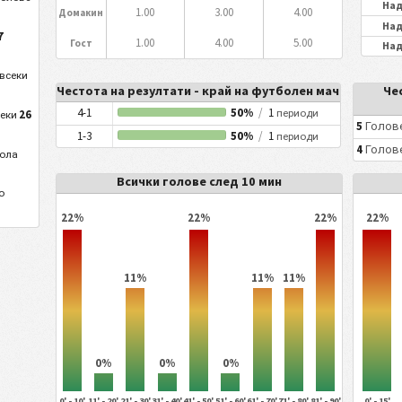
Над
1.00
3.00
4.00
Домакин
Над
7
1.00
4.00
5.00
Гост
Над
 всеки
Честота на резултати - край на футболен мач
Че
4-1
50%
/
1
периоди
26
секи
5
Голов
1-3
50%
/
1
периоди
4
Голов
ола
Всички голове след 10 мин
о
22%
22%
22%
22%
11%
11%
11%
0%
0%
0%
0' - 10'
11' - 20'
21' - 30'
31' - 40'
41' - 50'
51' - 60'
61' - 70'
71' - 80'
81' - 90'
0' - 15'