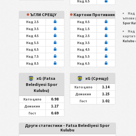
Над 6.5
Над 
ЪГЛИ СРЕЩУ
Картони Противник
ъглови
Над 2.5
Над 0.5
Spor Ku
Над 3.5
Над 1.5
Над 
Над 4.5
Над 2.5
картит
Kulubu
Над 5.5
Над 3.5
Над 6.5
Над 4.5
Над 7.5
Над 5.5
Над 8.5
Над 6.5
xG (Fatsa
xG (Срещу)
Belediyesi Spor
1.14
Като цяло
Kulubu)
1.25
Домакин
0.98
Като цяло
1.02
Гост
1.27
Домакин
0.69
Гост
Други статистики - Fatsa Belediyesi Spor
Kulubu