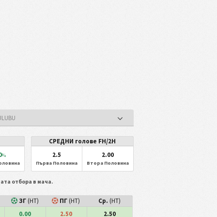
KULUBU
СРЕДНИ голове FH/2H
0
2.5
2.00
%
оловина
Първа Половина
Втора Половина
двата отбора в мача.
ЗГ
(HT)
ПГ
(HT)
Ср.
(HT)
0.00
2.50
2.50