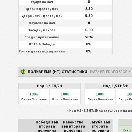
8
Удари на мач
2.50
Удари в целта / мач
5.50
Удари извън целта / мач
0
Фаулове на мач
0.00
Засади / мачове
56%
Средно притежание
0%
BTTS & Победи
0%
Гол и в двете полувремена
ПОЛУВРЕМЕ (HT) СТАТИСТИКИ
- FATSA BELEDIYESI SPOR 
Над 0,5 FH/2H
Над 1,5 FH/2H
100
100
100
10
%
%
%
Първа Половина
Втора Половина
Първа Половина
Втора П
* Над 0.5 - 1.5 HT/2H са за голове и на 
Победа във
Равенство
Загуба във
втората
във втората
втората
половина
половина
половина
Като