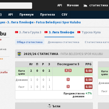
API
Мачове
статистика
N)
API
Премиум
Прогноза
CSV
ция
›
3. Лига Плейофи
›
Fatsa Belediyesi Spor Kulubu
ubu
3. Лига Група 3
3. Лига Плейофи
Турска Купа
о
Обща статистика
Домашна статистика
Статистика като
ая на
2025/26 СТАТИСТИКА
- FATSA BELEDIYESI SPOR KULUBU
но
Иг
П
P
З
Последните 5
PPG
З
З
0.00
2
0
0
2
Като
Като
слабо
цяло
цяло
З
0.00
1
0
0
1
Домакин
Домаки
З
0.00
1
0
0
1
Гост
Гост
+7%
Предимство на
домакин
Ъгли