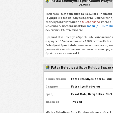
Fatsa Belediyesi Spor Kulubu Резул
сезона
Този сезон в
статистиката на 3. Лига Плейофи
(Турция) Fatsa Belediyesi Spor Kulubu
показва, 
се представят като цяло в
Много слабо
, което в
момента ги поставя на
0/16
в
Таблица 3. Лига П
печелейки
0%
от мачовете.
Средно Fatsa Belediyesi Spor Kulubu отбелязва
1
и допуска
3.5
голове на мач.
100%
от този
Fatsa
Belediyesi Spor Kulubu
мачовете завършват, кат
двата отбора отбелязват голове и техният среде
брой голове на мач е
4.5
.
Fatsa Belediyesi Spor Kulubu Бързи
Английско име
Fatsa Belediyesi Spor Kulübü
Стадион
Fatsa İlçe Stadyumu
град
Evkaf Mah., Barış Sokak. No:9
Държава
Турция
2
•
Fatsa Belediyesi Spor Kulubu
отбеляза общо
г