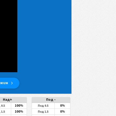
EMIUM
Над+
Под -
100%
0%
 0.5
Под 0.5
100%
0%
 1.5
Под 1.5