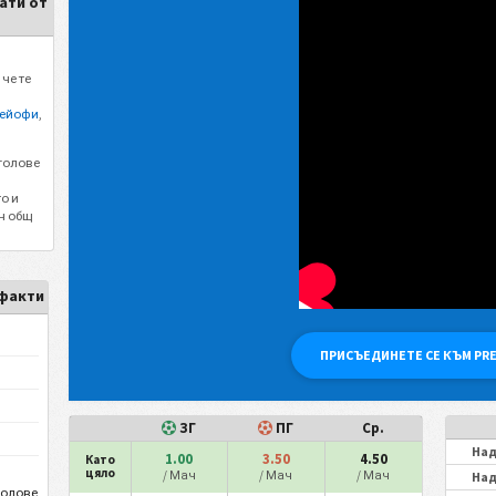
тати от
че те
лейофи
,
голове
о и
н общ
 факти
ПРИСЪЕДИНЕТЕ СЕ КЪМ PR
ЗГ
ПГ
Ср.
Над
1.00
3.50
4.50
Като
цяло
/ Мач
/ Мач
/ Мач
Над
олове