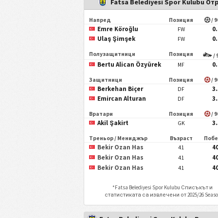
Fatsa Belediyesi Spor Kulubu От
Напред
Позиция
/ 
Emre Köroğlu
0
FW
Ulaş Şimşek
0
FW
Полузащитници
Позиция
/ 
Bertu Alican Özyürek
0
MF
Защитници
Позиция
/ 
Berkehan Biçer
3
DF
Emircan Alturan
3
DF
Вратари
Позиция
/ 
Akil Şakirt
3
GK
Треньор / Мениджър
Възраст
Поб
Bekir Ozan Has
4
41
Bekir Ozan Has
4
41
Bekir Ozan Has
4
41
*
Fatsa Belediyesi Spor Kulubu
Списъкът и
статистиката са извлечени от 2025/26 Seas