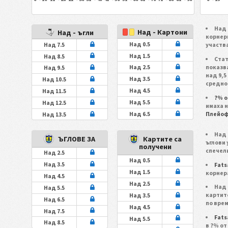
Над 
Над - Картони
Над - ъгли
корнер
Над 0.5
Над 7.5
участв
Над 1.5
Над 8.5
Ста
показва
Над 2.5
Над 9.5
над 9,5
Над 3.5
Над 10.5
средно 
Над 4.5
Над 11.5
?% о
Над 5.5
Над 12.5
имаха н
Над 6.5
Плейо
Над 13.5
Над 
ЪГЛОВЕ ЗА
Картите са
ъглови
получени
спечели
Над 2.5
Над 0.5
Над 3.5
Fats
Над 1.5
корнера
Над 4.5
Над 2.5
Над 
Над 5.5
картит
Над 3.5
Над 6.5
по врем
Над 4.5
Над 7.5
Fats
Над 5.5
Над 8.5
в ?% от