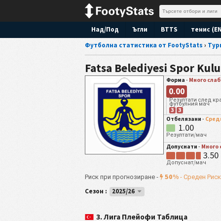
Над/Под
Ъгли
BTTS
тенис (E
Футболна статистика от FootyStats
›
Тур
Fatsa Belediyesi Spor Kul
Форма
-
Много слаб
0.00
Резултати след кр
футбулния мач
З
З
Отбелязани
-
Сред
1.00
Резултати/мач
Допуснати
-
Много 
3.50
Допуснат/мач
50%
Риск при прогнозиране -
-
Среден Риск
Сезон :
2025/26
3. Лига Плейофи Таблица