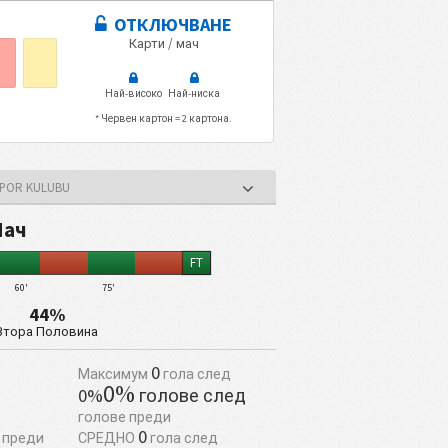
ОТКЛЮЧВАНЕ
Карти / мач
Най-високо
Най-ниска
* Червен картон = 2 картона.
 SPOR KULUBU
Мач
FT
60'
75'
44%
Втора Половина
0
Максимум
гола след
0%
0%
голове след
голове преди
0
 преди
СРЕДНО
гола след