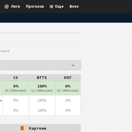
Лиги
Прогнози
Още
Влез
 гост
CS
BTTS
НОГ
0%
100%
0%
(0 / 2 Мачове)
(2 / 2 Мачове)
(0 / 2 Мачове)
0%
100%
0%
н
0%
100%
0%
Картони