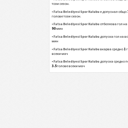
този сезон.
•
Fatsa Belediyesi Spor Kulubu
е допуснал общо
голове този сезон.
•
Fatsa Belediyesi Spor Kulubu
отбелязва гол на
90
мин
•
Fatsa Belediyesi Spor Kulubu
допуска гол на в
мин
1
•
Fatsa Belediyesi Spor Kulubu
вкарва средно
г
всеки мач
•
Fatsa Belediyesi Spor Kulubu
допуска средно п
3.5
голове всеки мач