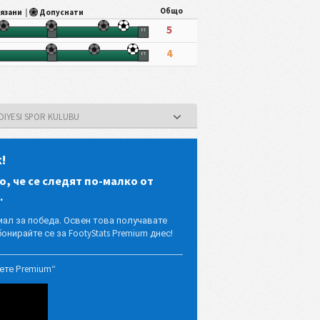
Общо
язани
|
Допуснати
5
HT
FT
4
HT
FT
EDIYESI SPOR KULUBU
!
о, че се следят по-малко от
.
иал за победа. Освен това получавате
онирайте се за FootyStats Premium днес!
ете Premium“