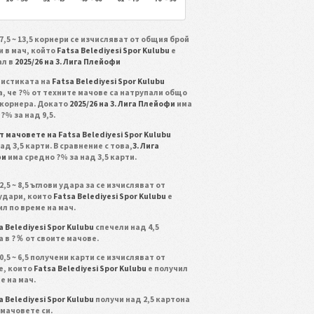
7,5 ~ 13,5 корнери се изчисляват от общия брой
и в мач, който
Fatsa Belediyesi Spor Kulubu
е
ал в
2025/26 на 3. Лига Плейофи
тистиката на
Fatsa Belediyesi Spor Kulubu
, че ?% от техните мачове са натрупали общо
 корнера. Докато
2025/26 на 3. Лига Плейофи
има
?% за над 9,5.
т мачовете на Fatsa Belediyesi Spor Kulubu
ад 3,5 карти. В сравнение с това,
3. Лига
фи
има средно ?% за над 3,5 карти.
2,5 ~ 8,5 ъглови удара за се изчисляват от
 удари, които
Fatsa Belediyesi Spor Kulubu
е
л по време на мач.
a Belediyesi Spor Kulubu
спечели над 4,5
 в ?％ от своите мачове.
0,5 ~ 6,5 получени карти се изчисляват от
е, които
Fatsa Belediyesi Spor Kulubu
е получил
е на мач.
a Belediyesi Spor Kulubu
получи над 2,5 картона
 мачовете си.