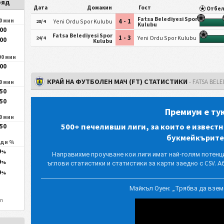
ряд
Дата
Домакин
Гост
Отбел
Fatsa Belediyesi Spor
90 мин
4 - 1
Yeni Ordu Spor Kulubu
28/4
Kulubu
.00
Fatsa Belediyesi Spor
1 - 3
Yeni Ordu Spor Kulubu
24/4
.00
Kulubu
90 мин
.00
КРАЙ НА ФУТБОЛЕН МАЧ (FT) СТАТИСТИКИ
- FATSA BEL
90 мин
.50
.50
Премиум е тук
90 мин
500+ печеливши лиги, за които е известн
.50
букмейкърите
еди %
0
%
Направихме проучване кои лиги имат най-голям потенц
0
ъглови статистики и статистики за карти заедно с CSV. Аб
%
0
%
Майкъл Оуен: „Трябва да взем
on