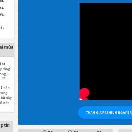
0
%
0
%
0
%
iệu
quả mùa
atsa
y rằng
rong
3.
n đấu.
c
1
bàn
rong
übü
này
số bàn
THAM GIA PREMIUM NGAY BÂ
g tin