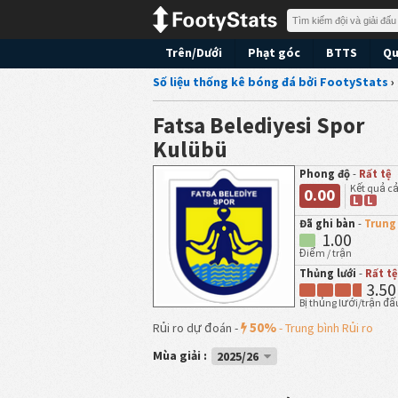
Trên/Dưới
Phạt góc
BTTS
Qu
Số liệu thống kê bóng đá bởi FootyStats
›
Fatsa Belediyesi Spor
Kulübü
Phong độ
-
Rất tệ
Kết quả cả
0.00
L
L
Đã ghi bàn
-
Trung
1.00
Điểm / trận
Thủng lưới
-
Rất tệ
3.50
Bị thủng lưới/trận đấ
50%
Rủi ro dự đoán -
-
Trung bình Rủi ro
Mùa giải :
2025/26