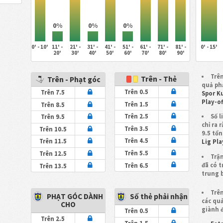
0%
0%
0%
0' - 10'
11' -
21' -
31' -
41' -
51' -
61' -
71' -
81' -
0' - 15'
20'
30'
40'
50'
60'
70'
80'
90'
Trên
Trên - Thẻ
Trên - Phạt góc
quả ph
Trên 0.5
Trên 7.5
Spor K
Play-of
Trên 1.5
Trên 8.5
Số l
Trên 2.5
Trên 9.5
chỉ ra 
Trên 3.5
Trên 10.5
9.5 tổ
Trên 4.5
Trên 11.5
Lig Pla
Trên 5.5
Trên 12.5
Trậ
đã có t
Trên 6.5
Trên 13.5
trung 
Trên
PHẠT GÓC DÀNH
Số thẻ phải nhận
các qu
CHO
giành 
Trên 0.5
Trên 2.5