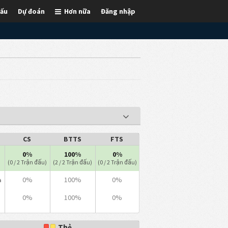
đấu
Dự đoán
Hơn nữa
Đăng nhập
CS
BTTS
FTS
0%
100%
0%
(0 / 2 Trận đấu)
(2 / 2 Trận đấu)
(0 / 2 Trận đấu)
0%
100%
0%
à
0%
100%
0%
Thẻ