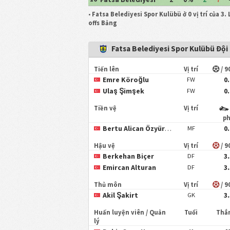
Spor Kulübü
•
Fatsa Belediyesi Spor Kulübü ở 0 vị trí của 3. 
offs Bảng
Fatsa Belediyesi Spor Kulübü Đội
Tiến lên
Vị trí
/ 9
Emre Köroğlu
0
FW
Ulaş Şimşek
0
FW
Tiền vệ
Vị trí
p
Bertu Alican Özyürek
0
MF
Hậu vệ
Vị trí
/ 9
Berkehan Biçer
3
DF
Emircan Alturan
3
DF
Thủ môn
Vị trí
/ 9
Akil Şakirt
3
GK
Huấn luyện viên / Quản
Tuổi
Thắ
lý