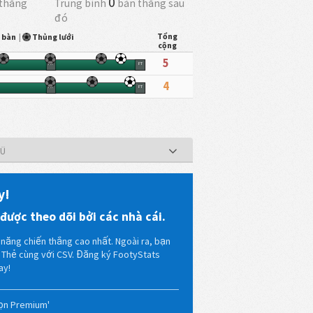
0
thắng
Trung bình
bàn thắng sau
đó
Tổng
i bàn
|
Thủng lưới
cộng
5
HT
FT
4
HT
FT
BÜ
y!
 được theo dõi bởi các nhà cái.
năng chiến thắng cao nhất. Ngoài ra, bạn
ê Thẻ cùng với CSV. Đăng ký FootyStats
ay!
họn Premium'