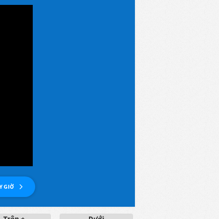
Y GIỜ
Trên +
Dưới