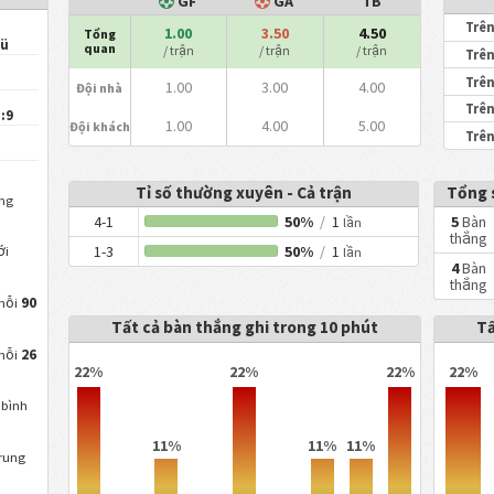
GF
GA
TB
Trên
1.00
3.50
4.50
Tổng
bü
quan
/ trận
/ trận
/ trận
Trên
Trên
1.00
3.00
4.00
Đội nhà
Trên
:9
1.00
4.00
5.00
Đội khách
Trên
Tỉ số thường xuyên - Cả trận
Tổng 
ổng
4-1
50%
/
1
5
Bàn
lần
thắng
1-3
50%
/
1
ới
lần
4
Bàn
thắng
90
 mỗi
Tất cả bàn thắng ghi trong 10 phút
Tấ
26
 mỗi
22%
22%
22%
22%
 bình
11%
11%
11%
trung