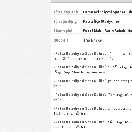
Tên tiếng Anh
Fatsa Belediyesi Spor Kulü
Sân vận động
Fatsa İlçe Stadyumu
Thành phố
Evkaf Mah., Barış Sokak. No
Quốc gia
Thổ Nhĩ Kỳ
•
Fatsa Belediyesi Spor Kulübü
đã ghi được t
2
cộng
bàn thắng trong mùa giải này.
•
Fatsa Belediyesi Spor Kulübü
đã để thủng lư
7
tổng cộng
bàn trong mùa này.
•
Fatsa Belediyesi Spor Kulübü
ghi bàn trong
phút
•
Fatsa Belediyesi Spor Kulübü
để thủng lưới
phút
•
Fatsa Belediyesi Spor Kulübü
ghi được trung
1
bàn thắng mỗi trận
•
Fatsa Belediyesi Spor Kulübü
để thủng lưới 
3.5
bình
bàn mỗi trận