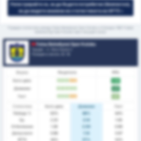
Регистрирайте се, за да бъдете потребител (безплатно),
за да видите анализа на статистиката на GPT5 »
*Средна статистика между Fatsa Belediyesi Spor Kulubu и Orduspor 1967 Futbol
Isletmeciligi Spor Kulubu през текущия сезон
Fatsa Belediyesi Spor Kulubu
Турция - 3. Лига Група 3
Позиция в лигата.
4
/ 16
Форма
Резултати
PPG
Като цяло
П
П
П
P
P
2.06
Домакин
П
П
П
П
П
2.57
Гост
П
П
П
P
P
1.67
Статистика
Като цяло
Домакин
Гост
Победа %
63%
86%
44%
Ср.
2.25
3.14
1.56
Отбелязани
1.38
2.00
0.89
Допуснати
0.88
1.14
0.67
BTTS
44%
57%
33%