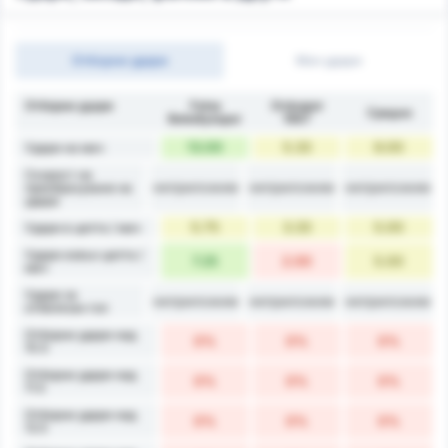
Отборни удари
Мач удари
Отборни удари
Fatsa
Orduspor
Средно
Belediyespor
1967
13.00
5.33
9.00
Удари на мач
Скорост на
неприложим
неприложим
неприложим
преобразуване на
удара
5.75
3.33
5.00
Удари в целта / мач
Удари извън целта /
7.25
2.00
5.00
мач
Удари за
неприложим
неприложим
неприложим
отбелязан гол
Отборни удари над
0%
0%
0%
10.5
Отборни удари над
0%
0%
0%
11.5
Отборни удари над
0%
0%
0%
12.5