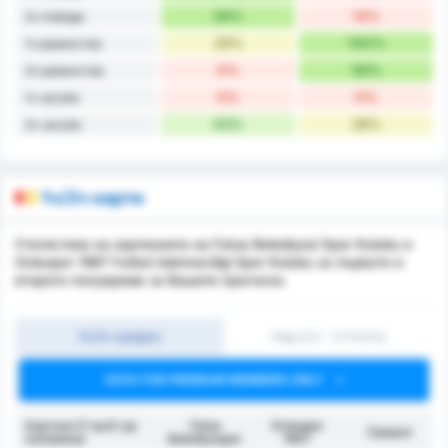
56%
14%
2ч победи
29%
100%
1ч равенства
0%
56%
2ч равенства
0%
0%
1ч загуби
43%
28%
2ч загуби
1ч/2ч карти
Статистика на картионите на Fatsa Belediyesi Spor Kulubu и
Orduspor 1967 Futbol Isletmeciligi Spor Kulubu за първото и
второто полувреме за Вашите прогнози.
1ч/2ч средно
Над 0,5 ~ 3 (1ч/2ч)
DATA FOR PREMIUM MEMBERS ONLY
Картони (1-ва/2-ра
Fatsa
Orduspor
Средно
половина)
Belediyespor
1967