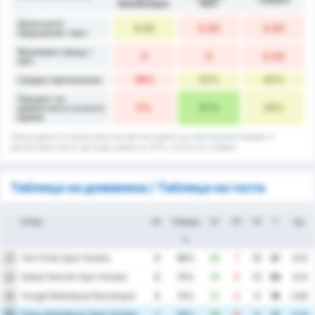
Belediyespor
1967
Допуснати
8.50
0.00
4.00
нарушения / мач
Фаулиран срещу /
0
0
0.00
мач
38%
52%
45%
Средно притежание
Процент на
0%
57%
29%
равенство в пълното
време
Някои данни са закръглени нагоре или надолу до най-близкия процент и
респективно могат да бъдат равни на 101%, когато се съберат.
Таблица на домакина / Таблица на госта
Отбор
Иг
Победа
ЗГ
ПГ
ГР
Т
Ср.
%
Yeni Ordu Spor Kulubu
1
8
88%
26
7
19
21
4.13
Sebat Genclik Spor Kulubu
2
8
75%
19
6
13
20
3.13
Yozgat Belediyesi Bozokspor
3
8
75%
15
6
9
19
2.63
Fatsa Belediyesi Spor Kulubu