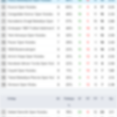
4
7
86%
14
8
6
18
3.14
Duzce Spor Kulubu
5
8
63%
17
9
8
17
3.25
Zonguldak Komur Spor Kulubu
6
9
44%
16
5
11
15
2.33
Karadeniz Eregli Belediye Spor Kulubu
7
7
57%
15
5
10
15
2.86
Orduspor 1967 Futbol Isletmeciligi Spor Kulubu
8
9
44%
12
16
-4
13
3.11
Yeni Amasya Spor Kulubu
9
9
33%
11
12
-1
12
2.56
Pazar Spor Kulubu
10
7
29%
8
9
-1
10
2.43
1926 Bulancakspor
11
9
22%
10
15
-5
10
2.78
Artvin Hopa Spor Kulubu
12
8
25%
8
12
-4
8
2.50
Karabuk Idman Yurdu Spor Kulubu
13
9
22%
6
17
-11
8
2.56
Cayeli Spor Kulubu
14
9
11%
7
10
-3
7
1.89
Tokat Belediye Plevne Spor Kulubu
15
8
25%
6
11
-5
7
2.13
Giresun Spor Klubu
16
8
25%
7
12
-5
7
2.38
Отбор
Иг
Победа
ЗГ
ПГ
ГР
Т
Ср.
%
Sebat Genclik Spor Kulubu
1
9
78%
20
8
12
23
3.11