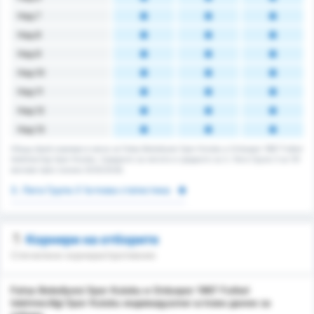
Над 7
Над 8
Над 9
Над 10
Над 11
Над 12
Над 13
Общщ брой корнери в мача за Fatsa Belediyesi Spor Kulubu и Orduspor 1967 Futbol
Isletmeciligi Spor Kulubu. Средното за лигата е средното за 3. Лига Група 3 за 131
мачове през сезона 2025/2026.
3. Лига Група 3 Ъглова статистика
Корнери на отборите
Спечелени корнери/противник
Fatsa Belediyesi Spor Kulubu и Orduspor 1967 Futbol
Isletmeciligi Spor Kulubu индивидуални ъглови данни за