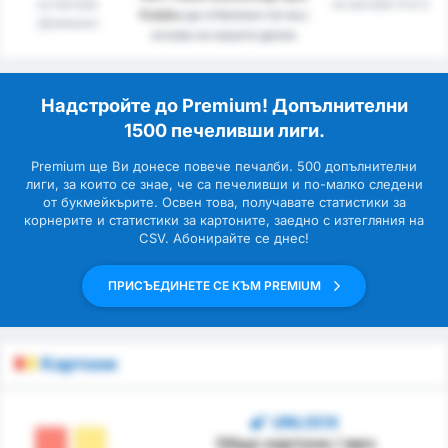
на мачове
на мачове (Гост)
Kulubu
ще отбележи гол въз
(Домакин)
основа на нашите данни.
Надстройте до Premium! Допълнителни
1500 печеливши лиги.
Premium ще Ви донесе повече печалби. 500 допълнителни
лиги, за които се знае, че са печеливши и по-малко следени
от букмейкърите. Освен това, получавате статистики за
корнерите и статистики за картоните, заедно с изтегляния на
CSV. Абонирайте се днес!
ПРИСЪЕДИНЕТЕ СЕ КЪМ PREMIUM
Картони
UNLOCK
Общо картони / мач