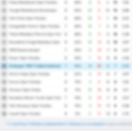
Fatsa Belediyesi Spor Kulubu
2
9
44%
8
6
2
15
1.56
Yozgat Belediyesi Bozokspor
3
8
50%
22
9
13
14
3.88
Yeni Ordu Spor Kulubu
4
9
44%
18
11
7
14
3.22
Zonguldak Komur Spor Kulubu
5
7
43%
10
7
3
11
2.43
Tokat Belediye Plevne Spor Kulubu
6
8
38%
8
11
-3
10
2.38
Karadeniz Eregli Belediye Spor Kulubu
7
9
22%
10
14
-4
10
2.67
1926 Bulancakspor
8
7
43%
9
16
-7
9
3.57
Pazar Spor Kulubu
9
9
33%
7
15
-8
9
2.44
Orduspor 1967 Futbol Isletmeciligi Spor Kulubu
10
7
14%
8
10
-2
7
2.57
Artvin Hopa Spor Kulubu
11
9
22%
9
15
-6
7
2.67
Duzce Spor Kulubu
12
8
13%
3
9
-6
6
1.50
Giresun Spor Klubu
13
9
11%
10
18
-8
6
3.11
Karabuk Idman Yurdu Spor Kulubu
14
7
14%
9
16
-7
4
3.57
Yeni Amasya Spor Kulubu
15
8
13%
4
15
-11
4
2.38
Cayeli Spor Kulubu
16
8
0%
5
17
-12
4
2.75
*
3. Lig Group 3 Таблица за домакините и Таблица за гостуващите
също са налични