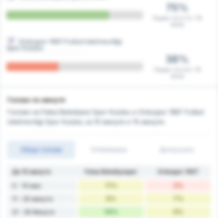
75%
Първи гол в 12 / 16
мача
Orduspor 1967 Futbol Isletmeciligi
Spor Kulubu
38%
Първи гол в 6 / 16
мача
Голове по минути
Голове на Fatsa Belediyesi Spor Kulubu и Orduspor 1967 Futbol
Isletmeciligi Spor Kulubu за 10 минути и 15 минути.
Общо голове
Отбелязани
Допуснати
До 10 минути
Fatsa Belediyespor
Orduspor 1967
11%
2%
0 - 10 мин
6%
7%
11 - 20 минути
14%
9%
21 - 30 Минути