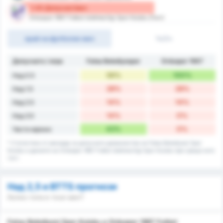
1.43 Допуснат/мач
Orduspor 1967 Futbol Isletmeciligi Spor Kulubu (Гост)
край на футболен мач
1ч/2ч
Допуснато / игра
Fatsa Belediyespor
Orduspor 1967
56%
100%
Над 0.5
28%
28%
Над 1.5
14%
14%
Над 2.5
14%
0%
Над 3.5
43%
0%
Чисти мрежи
* Статистика от рекорда за допуснати домакинства на Fatsa Belediyesi Spor
Kulubu и данните на Orduspor 1967 Futbol Isletmeciligi Spor Kulubu при срещи като
гост.
Над 2,5 и BTTS прогнози
Колко гола в този мач?
Fatsa Belediyesi Spor Kulubu и Orduspor 1967 Futbol