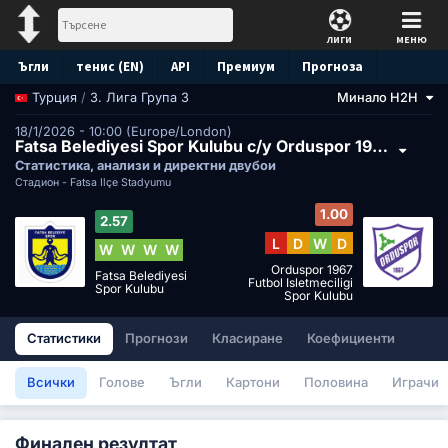
ЛИГИ
МЕНЮ
Ъгли
тенис (EN)
API
Премиум
Прогноза
/
3. Лига Група 3
Минало H2H
Турция
18/1/2026 - 10:00 (Europe/London)
Fatsa Belediyesi Spor Kulubu с/у Orduspor 1967 Futbol Isletmeciligi Spor Kulubu
Статистика, анализи и директни двубои
Стадион -
Fatsa İlçe Stadyumu
1.00
2.57
L
D
W
D
W
W
W
W
Orduspor 1967
Fatsa Belediyesi
Futbol Isletmeciligi
Spor Kulubu
Spor Kulubu
Статистики
Прогнози
Класиране
Коефициенти
Всички
Голове
Ъгли
Картони
Половина
Играчи
Финален резултат