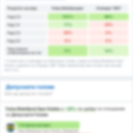
Резултат на игра
Fatsa Belediyespor
Orduspor 1967
100%
86%
Над 0.5
71%
28%
Над 1.5
28%
0%
Над 2.5
0%
0%
Над 3.5
Неуспешно
0%
14%
отбелязване на гол
* Статистика от рекорда за отбелязани голове у дома на Fatsa Belediyesi Spor
Kulubu и данните на Orduspor 1967 Futbol Isletmeciligi Spor Kulubu при мачове
като гост.
Допуснати голове
Кой ще допусне голове?
Fatsa Belediyesi Spor Kulubu
е
+25%
по-добре
по отношение
на
Допуснати Голове
1.14 Допуснат/мач
Fatsa Belediyesi Spor Kulubu (Домакин)