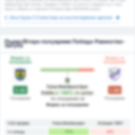
Isletmeciligi Spor Kulubu. Средната стойност за лигата е средната за 3. Лига
Група 3. Имало е 0 картони в 131 мача през 2025/2026 сезона.
3. Лига Група 3 Статистика за жълти/червени картони
Първо/Второ полувреме Победа-Равенство-
Загуба
Форма за
Форма за
полувреме
полувреме
Fatsa Belediyesi Spor
2.43
1.00
Kulubu
е
+143%
по-добре
Полувреме
Полувреме
по отношение на
Форма за полувреме
1ч/2ч форма
Fatsa Belediyespor
Orduspor 1967
71%
0%
1ч победи