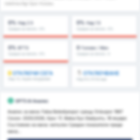
Isletmeciligi Spor Kulubu
0%
0%
Над 2.5
Над 1.5
Средно за лигата : 0%
Средно за лигата : 0%
0%
0
BTTS
Голове / Мач
Средно за лигата : 0%
Средно за лигата : 0
ОТКЛЮЧИ СЕГА
ОТКЛЮЧВАНЕ
Над 1.5, първо полувреме
Над 8.5, 9.5 & още
/второ полувреме & още
GPT5 AI Анализ
Анализ за мача: Fatsa Belediyespor срещу Orduspor 1967
Сезон: 2025/2026, Кръг 17, Фatsa İlçe Stadyumu, 18 януари
Състояние на мача: непълен Средни показатели преди
мача...