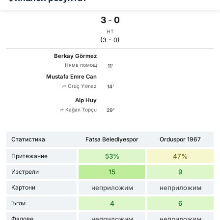
3
-
0
HT
(3 - 0)
Berkay Görmez
Няма помощ
11'
Mustafa Emre Can
Oruç Yılmaz
14'
Alp Huy
Kağan Topçu
29'
Статистика
Fatsa Belediyespor
Orduspor 1967
Притежание
53%
47%
Изстрели
15
9
Картони
неприложим
неприложим
Ъгли
4
6
Фалове
неприложим
неприложим