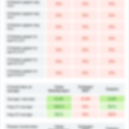
Отборни удари над
0%
0%
0%
13.5
Отборни удари над
0%
0%
0%
14.5
Отборни удари над
0%
0%
0%
15.5
Отборни удари по
0%
0%
0%
целта 3.5+
Отборни удари по
0%
0%
0%
целта 4.5+
Отборни удари по
0%
0%
0%
целта 5.5+
Отборни удари по
0%
0%
0%
целта 6.5+
Статистика за
Fatsa
Orduspor
Средно
засади
Belediyespor
1967
6.00
0.00
3.00
Засади / мачове
100%
0%
50%
Над 2.5 засади
50%
0%
25%
Над 3.5 засади
Разни статистики
Fatsa
Orduspor
Средно