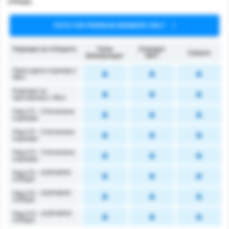
отбора.
DATA FOR PREMIUM MEMBERS ONLY
Корнери на отборите
Fatsa
Orduspor
Средно
Belediyespor
1967
Присъдени корнери /
Mач
Корнери за
противника / Мач
Над 2.5 - Спечелени
корнери
Над 3.5 - Спечелени
корнери
Над 4.5 - Спечелени
корнери
Над 2.5 - КОРНЕРИ
СРЕЩУ
Над 3.5 - КОРНЕРИ
СРЕЩУ
Над 4.5 - КОРНЕРИ
СРЕЩУ