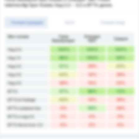
Isletmeciligi Spor Kulubu Над 0,5 ~ 4,5 и BTTS данни.
Голове (оувъри)
1ч/2ч
Голове (под)
Мач голове
Fatsa
Orduspor
Средно
Belediyespor
1967
100%
100%
100%
Над 0.5
86%
100%
93%
Над 1.5
57%
29%
43%
Над 2.5
43%
14%
29%
Над 3.5
29%
14%
22%
Над 4.5
57%
86%
72%
BTTS
43%
14%
29%
BTTS & Победи
0%
56%
28%
BTTS и равенства
0%
0%
0%
BTTS и над 2.5
0%
0%
0%
BTTS No & Over 2.5