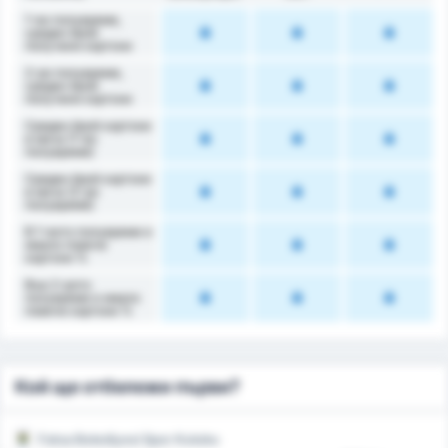
1-во полувреме,
среден брой
получени картони
2-ро полувреме,
среден брой
получени картони
Среден брой картони
в мача (1-во
полувреме)
Среден брой картони
в мача (2-ро
полувреме)
В 1-вото полувреме е
имало повече
картони %
Във 2-рото
полувреме е имало
повече картони %
Кой ще отбележи първи?
Fatsa Belediyesi Spor Kulubu