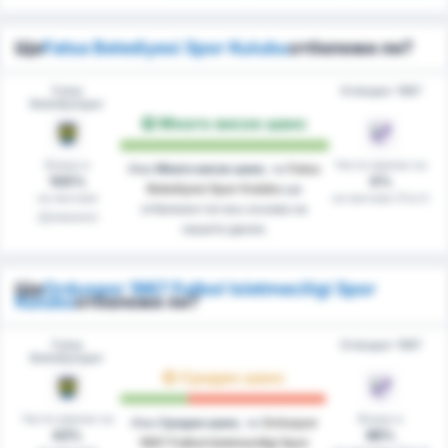
Ще
Fatsa Belediyesi Spor Kulubu
отбележи ли?
Fatsa
Orduspor 1967
Belediyespor
Много висок шанс
Вкара в
Чисти мрежи на
Има
Много висок шанс
, че
Fatsa
100%
0%
Belediyesi Spor Kulubu
ще
на мачове
на мачове (Гост)
отбележи гол въз основа на
(Домакин)
нашите данни.
Ще
Orduspor 1967 Futbol Isletmeciligi Spor
Kulubu
отбележи ли?
Fatsa
Orduspor 1967
Belediyespor
Среден шанс
Чисти мрежи на
Вкара в
Има
Среден шанс
, че
Orduspor
43%
86%
1967 Futbol Isletmeciligi Spor