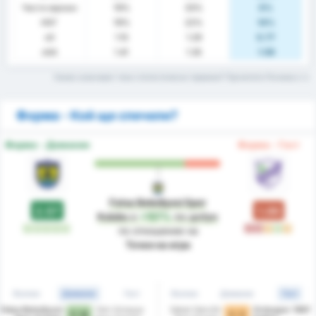
Чисти мрежи
19%
33%
0%
НОГ
19%
22%
14%
xG
1.15
1.29
0.77
xGA
1.41
1.35
1.59
Какво означават тези статистически термини? Прочетете Речника
Форма - Кой ще спечели?
Форма - Домакин
Форма - Гост
Fatsa Belediyesi Spor
2.57
1.00
Kulubu
е
+157%
по-добре
П
П
П
П
П
З
З
P
П
P
по отношение на
Точки на игра
Всички
Домакин
Гост
Всички
Домакин
Гост
Fatsa Belediyesi
Yeni Amasya
Sebat Genclik
Orduspor 1967
1 - 0
1 - 1