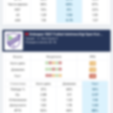
Чисти мрежи
56%
43%
67%
НОГ
13%
0%
22%
xG
1.29
1.54
1.05
xGA
1.16
0.75
1.57
Orduspor 1967 Futbol Isletmeciligi Spor Kulubu
Турция - 3. Лига Група 3
Позиция в лигата.
8
/ 16
Форма
Резултати
PPG
Като цяло
П
З
P
П
З
1.25
Домакин
П
П
З
П
З
1.44
Гост
З
З
P
П
P
1.00
Статистика
Като цяло
Домакин
Гост
Победа %
31%
44%
14%
Ср.
2.88
3.11
2.57
Отбелязани
1.25
1.33
1.14
Допуснати
1.63
1.78
1.43
BTTS
63%
44%
86%