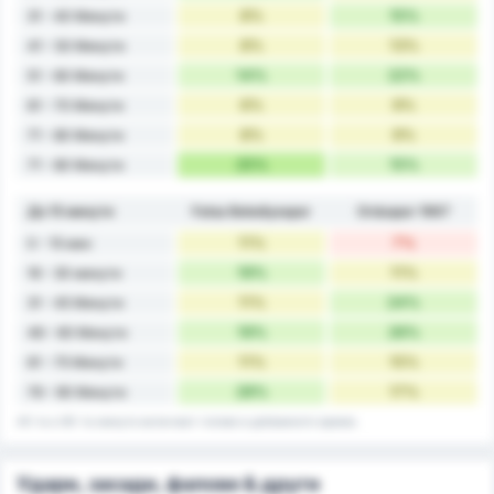
8%
15%
31 - 40 Минути
8%
13%
41 - 50 Минути
14%
22%
51 - 60 Минути
6%
9%
61 - 70 Минути
8%
9%
71 - 80 Минути
25%
15%
71 - 80 Минути
До 15 минути
Fatsa Belediyespor
Orduspor 1967
11%
7%
0 - 15 мин
19%
11%
16 - 30 минути
11%
24%
31 - 45 Минути
19%
26%
46 - 60 Минути
11%
15%
61 - 75 Минути
28%
17%
76 - 90 Минути
45-та и 90-та минута включват голове в добавеното време.
Удари, засади, фалове & други