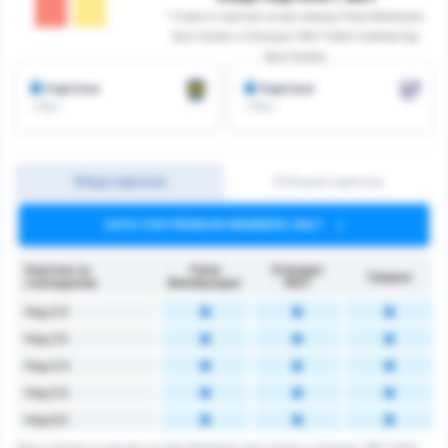
* Сума от картони за мач между Fatsa Belediyesi
Spor Kulubu и Orduspor 1967 Futbol Isletmeciligi
Spor Kulubu
Картони
Картони
/ Мач
/ Мач
Общо картони
Отборни картони
DATA FOR PREMIUM MEMBERS ONLY
Картони за
Fatsa
Orduspor
Средно
съвпадение
Belediyespor
1967
Над 2.5
Над 3.5
Над 4.5
Над 5.5
Над 6,5
Общо картони за мачове за Fatsa Belediyesi Spor Kulubu и Orduspor 1967 Futbol