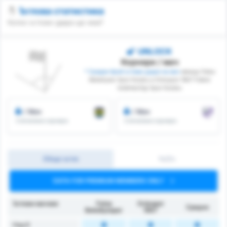
Ъглова статистика
Колко ъглови удара ще има?
UNLOCK
Корнери / мач
* Среден брой ъглови удари на мач
между Fatsa
Belediyesi Spor Kulubu и Orduspor 1967 Futbol
Isletmeciligi Spor Kulubu
/ Мач
/ Мач
Спечелени корнери
Спечелени корнери
Общо ъгли
1ч/2ч
DATA FOR PREMIUM MEMBERS ONLY
Ъглови мачове
Fatsa
Orduspor
Средно
Belediyespor
1967
Над 6