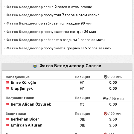
2
•
Фатса Беледиеспор
забил
голов в этом сезоне.
7
•
Фатса Беледиеспор
пропустил
голов в этом сезоне.
90
•
Фатса Беледиеспор
забивает гол каждые
мин
26
•
Фатса Беледиеспор
пропускает гол каждые
мин
1
•
Фатса Беледиеспор
забивает в среднем
голов за матч.
3.5
•
Фатса Беледиеспор
пропускает в среднем
голов за матч.
Фатса Беледиеспор Состав
Нападающие
Позиция
/ 90 мин
Emre Köroğlu
0.00
НП
Ulaş Şimşek
0.00
НП
Полузащитники
Позиция
/ 90 мин
Bertu Alican Özyürek
0.00
ПЗ
Защитники
Позиция
/ 90 мин
Berkehan Biçer
3.50
ЗЩ
Emircan Alturan
3.50
ЗЩ