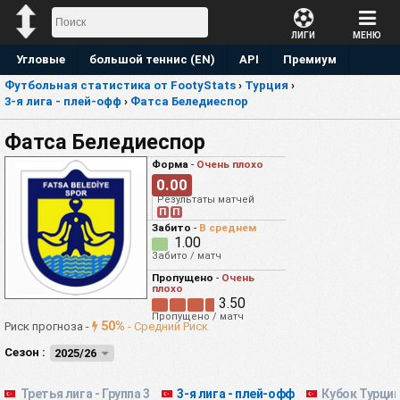
ЛИГИ
МЕНЮ
Угловые
большой теннис (EN)
API
Премиум
Футбольная статистика от FootyStats
›
Турция
›
Прогноз
3-я лига - плей-офф
›
Фатса Беледиеспор
Фатса Беледиеспор
Форма
-
Очень плохо
0.00
Результаты матчей
П
П
Забито
-
В среднем
1.00
Забито / матч
Пропущено
-
Очень
плохо
3.50
Пропущено / матч
50%
Риск прогноза -
-
Средний Риск
Сезон :
2025/26
Третья лига - Группа 3
3-я лига - плей-офф
Кубок Турци