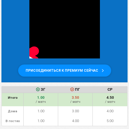
ПРИСОЕДИНИТЬСЯ К ПРЕМИУМ СЕЙЧАС
ЗГ
ПГ
СР
1.00
3.50
4.50
Итого
/ матч
/ матч
/ матч
1.00
3.00
4.00
Дома
1.00
4.00
5.00
В гостях