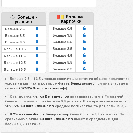
Больше -
Больше -
Карточки
угловых
Больше 0.5
Больше 7.5
Больше 1.5
Больше 8.5
Больше 2.5
Больше 9.5
Больше 3.5
Больше 10.5
Больше 4.5
Больше 11.5
Больше 5.5
Больше 12.5
Больше 6.5
Больше 13.5
Больше 7.5 ~ 13.5 угловых рассчитываются из общего количества
угловых в матчах, в котором
Фатса Беледиеспор
приняла участие в
сезоне
2025/26 3-я лига - плей-офф
.
Статистика
Фатса Беледиеспор
показывает, что в ?% матчей
было исполнено тотал больше 9,5 угловых. В то время как в сезоне
2025/26 3-я лига - плей-офф
среднее количество ?% для больше 9,5.
В ?% матчей Фатса Беледиеспор
было больше 3,5 карточек. По
сравнению с этим
3-я лига - плей-офф
имеет в среднем ?% для
больше 3,5 карточек.