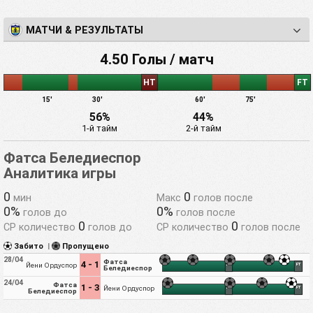
МАТЧИ & РЕЗУЛЬТАТЫ
4.50 Голы / матч
HT
FT
15'
30'
60'
75'
56%
44%
1-й тайм
2-й тайм
Фатса Беледиеспор
Аналитика игры
0
0
мин
Макс
голов после
0%
0%
голов до
голов после
0
0
СР количество
голов до
СР количество
голов после
Забито
|
Пропущено
28/04
Фатса
4 - 1
Йени Ордуспор
HT
FT
Беледиеспор
24/04
Фатса
1 - 3
Йени Ордуспор
HT
FT
Беледиеспор