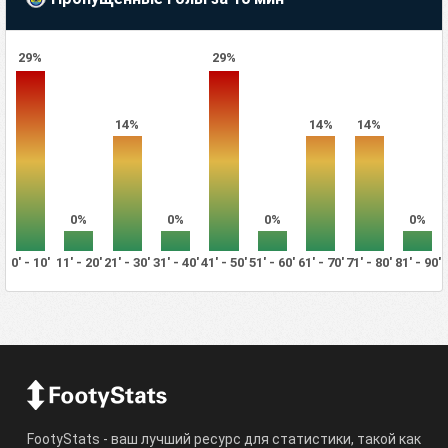
29%
29%
14%
14%
14%
0%
0%
0%
0%
0' - 10'
11' - 20'
21' - 30'
31' - 40'
41' - 50'
51' - 60'
61' - 70'
71' - 80'
81' - 90'
FootyStats - ваш лучший ресурс для статистики, такой как