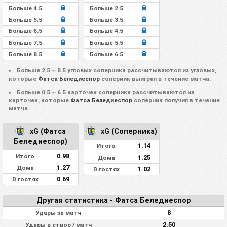
Больше 4.5
Больше 2.5
Больше 5.5
Больше 3.5
Больше 6.5
Больше 4.5
Больше 7.5
Больше 5.5
Больше 8.5
Больше 6.5
Больше 2.5 ~ 8.5 угловых соперника рассчитываются из угловых,
которые
Фатса Беледиеспор
соперник выиграл в течение матча.
Больше 0.5 ~ 6.5 карточек соперника рассчитываются из
карточек, которые
Фатса Беледиеспор
соперник получил в течение
матча.
xG (Фатса
xG (Соперника)
Беледиеспор)
1.14
Итого
0.98
Итого
1.25
Дома
1.27
Дома
1.02
В гостях
0.69
В гостях
Другая статистика - Фатса Беледиеспор
8
Удары за матч
2.50
Удары в створ / матч