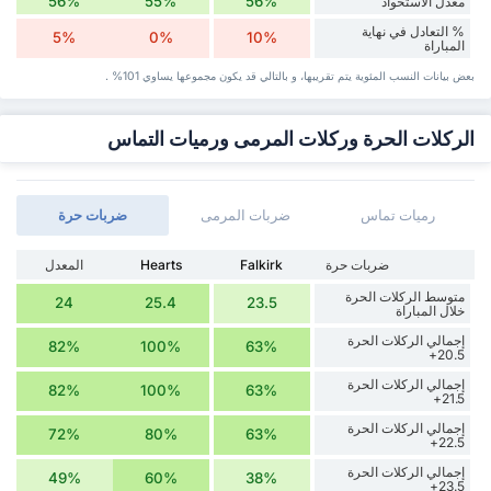
56%
55%
56%
معدل الاستحواذ
% التعادل في نهاية
5%
0%
10%
المباراة
بعض بيانات ‏النسب المئوية يتم تقريبها، و بالتالي قد ‏يكون مجموعها يساوي 101% .
الركلات الحرة وركلات المرمى ورميات التماس
رميات تماس
ضربات المرمى
‏ضربات حرة
‏ضربات حرة
Falkirk
Hearts
المعدل
متوسط الركلات الحرة
24
25.4
23.5
خلال المباراة
إجمالي الركلات الحرة
82%
100%
63%
20.5+
إجمالي الركلات الحرة
82%
100%
63%
21.5+
إجمالي الركلات الحرة
72%
80%
63%
22.5+
إجمالي الركلات الحرة
49%
60%
38%
23.5+