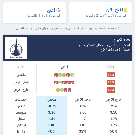
افتح الآن
افتح
أكثر من 1.5، ش1 / ش2 والمزيد
أكثر من 8.5، 9.5 والمزيد
* متوسط الإحصائيات بين فالكيرك و نادي هارت أوف ميدلوثيان خلال الموسم الحالي
فالكيرك
اسكتلندا - الدوري الممتاز الاسكوتلاندي
حديثاً : 3ف / 1ت / 6خ
PPG
النتائج
الآداء
ملخص
1.00
ف
خ
ت
ف
خ
داخل الارض
1.00
خ
خ
خ
ف
خ
خارج الارض
1.00
خ
خ
ف
ت
خارج الارض
داخل الارض
ملخص
إحصائيات
25%
33%
30%
٪ فوز
3.50
3.00
3.20
متوسط
1.75
1.17
1.40
سجل
1.75
1.83
1.80
استقبل
BTTS
40%
33%
50%