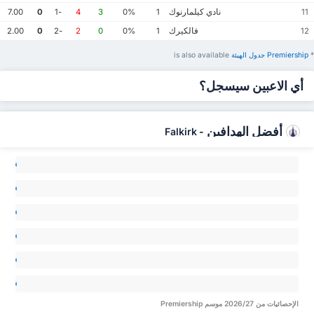
نادي كيلمارنوك
7.00
0
-1
4
3
0%
1
11
فالكيرك
2.00
0
-2
2
0
0%
1
12
*
Premiership ‏جدول الهيئة
is also available
أي الاعبين سيسجل؟
أفضل الهدافين
Falkirk
-
ck
lan 0
am
on 0
ss
ver 0
aig
ald 0
an
law 0
inn
ats 0
الإحصائيات من 2026/27 موسم Premiership