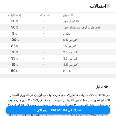
احتمالات
السوق
احتمالات
إحصائيات
30
-
فالكيرك فوز
%
50
-
نادي هارت أوف ميدلوثيان فوز
%
5
-
تعادل
%
100
-
أكثر من 0.5
%
85
-
أكثر من 1.5
%
70
-
أكثر من 2.5
%
35
-
أكثر من 3.5
%
10
-
أكثر من 4.5
%
50
-
BTTS
%
تحليل
في 8/22/2026، سيواجه
فالكيرك
نادي هارت أوف ميدلوثيان
في
الدوري الممتاز
الاسكوتلاندي
. أخر مقابلة بين الفريقين انتهت بنتيجة
فالكيرك 1 - 2 نادي هارت أوف
ميدلوثيان.
. تقابل الفريقان
11 times
مرات وفقا لمعطياتنا،
حيث فاز فالكيرك ب2
اشترك في PREMIUM . اربح الان.
مقابلة
بينما
فاز نادي هارت أوف ميدلوثيان ب8
، و انتهت 1 مقابلات بتعادل الفريقين.
يقدم فريق
فالكيرك
آداء
جيد
على أرضه بينما يقدم فريق
نادي هارت أوف ميدلوثيان