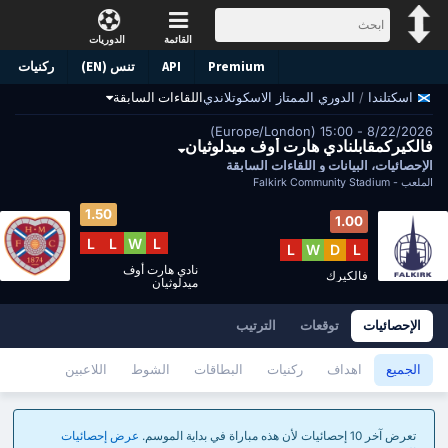
القائمة
الدوريات
Premium
API
تنس (EN)
ركنيات
/
الدوري الممتاز الاسكوتلاندي
اللقاءات السابقة
اسكتلندا
8/22/2026 - 15:00 (Europe/London)
فالكيركمقابلنادي هارت أوف ميدلوثيان
الإحصائيات، البيانات و اللقاءات السابقة
الملعب -
Falkirk Community Stadium
1.50
1.00
L
L
W
L
L
W
D
L
نادي هارت أوف
فالكيرك
ميدلوثيان
الإحصائيات
توقعات
الترتيب
الجميع
اهداف
ركنيات
البطاقات
الشوط
اللاعبين
تعرض آخر 10 إحصائيات لأن هذه مباراة في بداية الموسم.
عرض إحصائيات