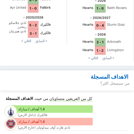
2026
Ayr United
Falkirk
Hearts
Raith Rovers
0 - 1
0 - 1
2025/2026
2026/2027
نادي جلاسكو
فالكيرك
Hearts
Sturm Graz
2 - 5
4 - 0
رينجرز
نادي هيبرنيان
فالكيرك
1 - 3
2026
السابق
التالي
Hearts
Arbroath
1 - 2
Hearts
Livingston
2 - 1
السابق
التالي
الاهداف المسجلة
من سيسجل اكثر؟
كل من الفريقين متساويان
من حيث
الاهداف المسجلة
1.4 أهداف / مباراة
فالكيرك (داخل الارض)
1.4 أهداف / مباراة
نادي هارت أوف ميدلوثيان (خارج الارض)