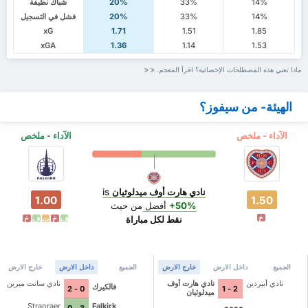
14%
33%
20%
شباك نظيفة
14%
33%
20%
فشل في التسجيل
xG
1.71
1.51
1.85
xGA
1.36
1.14
1.53
ماذا تعني هذه المصطلحات الإحصائية؟ اقرأ المعجم.
الهيئة- من سيفوز؟
الآداء - ملخص
الآداء - ملخص
نادي هارت أوف ميدلوثيان
is
1.00
1.50
+50%
أفضل
من حيث
خ
نقط لكل مباراة
ف
خ
ت
ف
خ
الجميع
داخل الارض
خارج الارض
الجميع
داخل الارض
خارج الارض
نادي أبيردين
نادي هارت أوف
نادي سانت ميرين
فالكيرك
0 - 2
2 - 1
ميدلوثيان
Stranraer
Falkirk
3 - 0