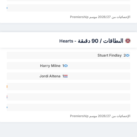
law 0
inn
ats 0
الإحصائيات من 2026/27 موسم Premiership
البطاقات / 90 دقيقة
Hearts
-
Stuart Findlay 2
Harry Milne 1
Jordi Altena 1
sin
ee 0
Beau
us 0
alvin
الإحصائيات من 2026/27 موسم Premiership
ler 0