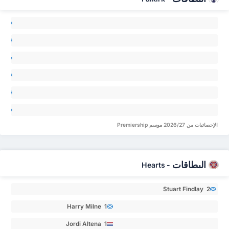
ck
lan 0
am
on 0
ss
ver 0
aig
ald 0
an
law 0
inn
ats 0
الإحصائيات من 2026/27 موسم Premiership
البطاقات
Hearts
-
Stuart Findlay 2
Harry Milne 1
Jordi Altena 1