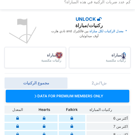
كم عدد ضربات الركنية في هذه المباراة؟
UNLOCK
ركنيات/مباراة
* ‏ ‏معدل الركنيات لكل مباراة
‏بين فالكيرك and نادي هارت
أوف ميدلوثيان
/مباراة
/مباراة
ركنيات مكتسبة
ركنيات مكتسبة
ش1/ش2
مجموع الركنيات
DATA FOR PREMIUM MEMBERS ONLY
ركنيات المباراة
Falkirk
Hearts
المعدل
أكثر من 6
اكثر من 7
اكثر من 8