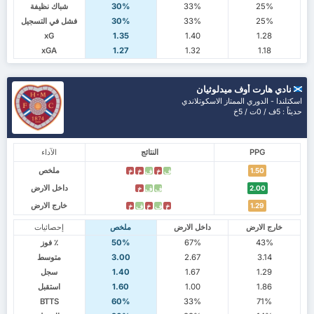
25%
33%
30%
شباك نظيفة
25%
33%
30%
فشل في التسجيل
xG
1.35
1.40
1.28
xGA
1.27
1.32
1.18
نادي هارت أوف ميدلوثيان
اسكتلندا - الدوري الممتاز الاسكوتلاندي
حديثاً : 5ف / 0ت / 5خ
PPG
النتائج
الآداء
ملخص
1.50
ف
خ
ف
خ
خ
داخل الارض
2.00
ف
ف
خ
خارج الارض
1.29
خ
ف
خ
ف
خ
خارج الارض
داخل الارض
ملخص
إحصائيات
43%
67%
50%
٪ فوز
3.14
2.67
3.00
متوسط
1.29
1.67
1.40
سجل
1.86
1.00
1.60
استقبل
BTTS
60%
33%
71%