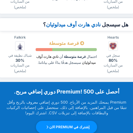
من المباريات
من المباريات
(ملخص)
(ملخص)
هل سيسجل
نادي هارت أوف ميدلوثيان
؟
Falkirk
Hearts
فرصة متوسطة
سجل في
شباك نظيفة في
احتمال
فرصة متوسطة
أن
نادي هارت أوف
30%
80%
ميدلوثيان
سيسجل هدفًا بناءً على بياناتنا.
من المباريات
من المباريات
(ملخص)
(ملخص)
‏أحصل على Premium! 500 دوري إضافي مربح.
Premium ‏يمنحك المزيد من ‏الأرباح. 500 دوري إضافي معروف بالربح وأقل
تتبعًا من قبل ‏المراهنين. بالإضافة إلى ذلك، ستحصل على إحصائيات الركنيات
والبطاقات بالإضافة إلى تنزيلات CSV. اشترك اليوم!
إشترك في PREMIUM الان