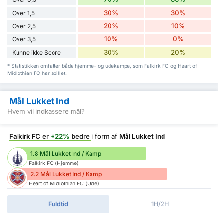
30%
30%
Over 1,5
20%
10%
Over 2,5
10%
0%
Over 3,5
30%
20%
Kunne ikke Score
* Statistikken omfatter både hjemme- og udekampe, som Falkirk FC og Heart of
Midlothian FC har spillet.
Mål Lukket Ind
Hvem vil indkassere mål?
Falkirk FC
er
+22%
bedre
i form af
Mål Lukket Ind
1.8 Mål Lukket Ind / Kamp
Falkirk FC (Hjemme)
2.2 Mål Lukket Ind / Kamp
Heart of Midlothian FC (Ude)
Fuldtid
1H/2H