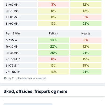
3%
12%
51-60Min'
9%
12%
61-70Min'
6%
3%
71-80Min'
13%
21%
81-90Min'
Per 15 Min'
Falkirk
Hearts
19%
6%
0-15Min
22%
12%
16-30Min
25%
21%
31-45Min'
6%
15%
46-60Min'
13%
15%
61-75Min'
16%
21%
76-90Min'
45' og 90' inkluderer mål om overtid.
Skud, offsides, frispark og mere