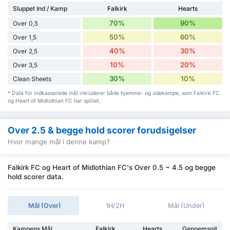
Sluppet Ind / Kamp
Falkirk
Hearts
70%
90%
Over 0,5
50%
60%
Over 1,5
40%
30%
Over 2,5
10%
20%
Over 3,5
30%
10%
Clean Sheets
* Data for indkasserede mål inkluderer både hjemme- og udekampe, som Falkirk FC
og Heart of Midlothian FC har spillet.
Over 2.5 & begge hold scorer forudsigelser
Hvor mange mål i denne kamp?
Falkirk FC og Heart of Midlothian FC's Over 0.5 ~ 4.5 og begge
hold scorer data.
Mål (Over)
1H/2H
Mål (Under)
Kampens Mål
Falkirk
Hearts
Gennemsnit