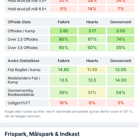
20%
28%
24%
Hold skud på mål 5.5+
0%
14%
7%
Hold skud på mål 6.5+
Offside Stats
Falkirk
Hearts
Gennemsnit
3.80
3.17
3.00
Offsides / kamp
80%
67%
74%
Over 2,5 Offsides
60%
50%
55%
Over 3,5 Offsides
Andre Statistikker
Falkirk
Hearts
Gennemsnit
14.60
11.50
13.00
Fejl Begået / kamp
Modstanders Fejl /
13.5
13.5
14.00
Kamp
Gennemsnitlig
56%
51%
54%
Boldbesiddelse
10%
0%
5%
Uafgjort%FT
Noget data rundes op eller ned til nærmeste procentdel og kan derfor svare til 101 %,
når de lægges sammen.
Frispark, Målspark & Indkast