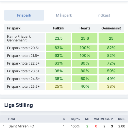
Frispark
Målspark
Indkast
Frispark
Falkirk
Hearts
Gennemsnit
Kamp Frispark
23.5
25.6
25
Gennemsnit
63%
100%
82%
Frispark totalt 20.5+
63%
100%
82%
Frispark totalt 21.5+
63%
80%
72%
Frispark totalt 22.5+
38%
80%
59%
Frispark totalt 23.5+
38%
60%
49%
Frispark totalt 24.5+
25%
40%
33%
Frispark totalt 25.5+
Liga Stilling
Hold
K
Sejr %
MF
MM
MFskl.
P
GNS.
Saint Mirren FC
1
1
100%
2
0
2
3
2.00