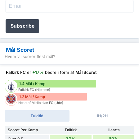
Subscribe
Mål Scoret
Hvem vil scorer flest mål?
Falkirk FC
er
+17%
bedre
i form af
Mål Scoret
1.4 Mål / Kamp
Falkirk FC (Hjemme)
1.2 Mål / Kamp
Heart of Midlothian FC (Ude)
Fuldtid
1H/2H
Scoret Per Kamp
Falkirk
Hearts
70%
80%
Over 0,5