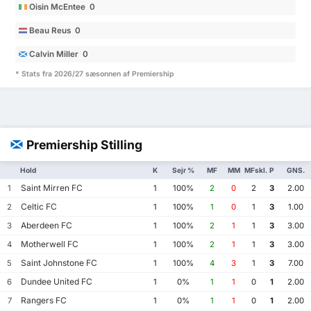
Oisin McEntee 0
Beau Reus 0
Calvin Miller 0
* Stats fra 2026/27 sæsonnen af Premiership
Premiership Stilling
Hold
K
Sejr %
MF
MM
MFskl.
P
GNS.
Saint Mirren FC
1
1
100%
2
0
2
3
2.00
Celtic FC
2
1
100%
1
0
1
3
1.00
Aberdeen FC
3
1
100%
2
1
1
3
3.00
Motherwell FC
4
1
100%
2
1
1
3
3.00
Saint Johnstone FC
5
1
100%
4
3
1
3
7.00
Dundee United FC
6
1
0%
1
1
0
1
2.00
Rangers FC
7
1
0%
1
1
0
1
2.00