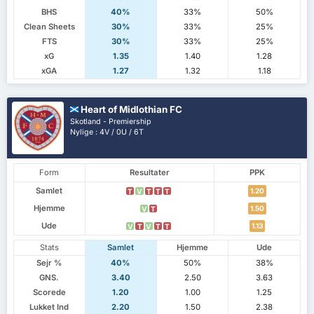
BHS
40%
33%
50%
Clean Sheets
30%
33%
25%
FTS
30%
33%
25%
xG
1.35
1.40
1.28
xGA
1.27
1.32
1.18
Heart of Midlothian FC
Skotland - Premiership
Nylige : 4V / 0U / 6T
Form
Resultater
PPK
Samlet
1.20
T
V
T
T
T
Hjemme
1.50
V
T
Ude
1.13
V
T
V
T
T
Stats
Samlet
Hjemme
Ude
Sejr %
40%
50%
38%
GNS.
3.40
2.50
3.63
Scorede
1.20
1.00
1.25
Lukket Ind
2.20
1.50
2.38