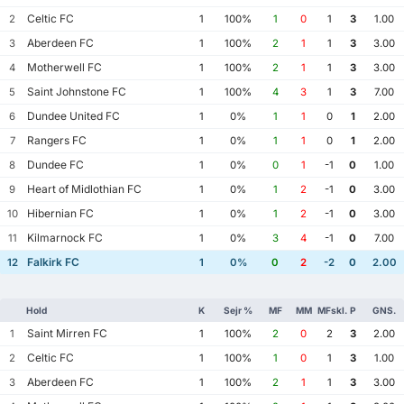
Celtic FC
2
1
100%
1
0
1
3
1.00
Aberdeen FC
3
1
100%
2
1
1
3
3.00
Motherwell FC
4
1
100%
2
1
1
3
3.00
Saint Johnstone FC
5
1
100%
4
3
1
3
7.00
Dundee United FC
6
1
0%
1
1
0
1
2.00
Rangers FC
7
1
0%
1
1
0
1
2.00
Dundee FC
8
1
0%
0
1
-1
0
1.00
Heart of Midlothian FC
9
1
0%
1
2
-1
0
3.00
Hibernian FC
10
1
0%
1
2
-1
0
3.00
Kilmarnock FC
11
1
0%
3
4
-1
0
7.00
Falkirk FC
12
1
0%
0
2
-2
0
2.00
Hold
K
Sejr %
MF
MM
MFskl.
P
GNS.
Saint Mirren FC
1
1
100%
2
0
2
3
2.00
Celtic FC
2
1
100%
1
0
1
3
1.00
Aberdeen FC
3
1
100%
2
1
1
3
3.00