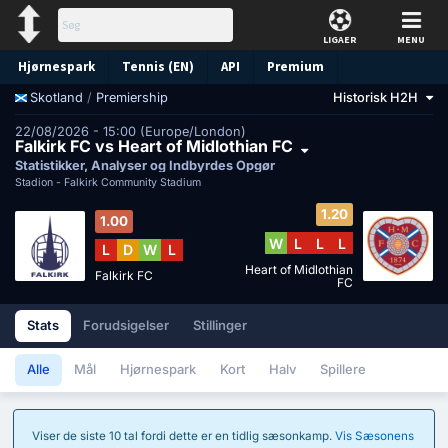
LIGAER
MENU
Hjørnespark
Tennis (EN)
API
Premium
/
Premiership
Historisk H2H
Skotland
Forudsigelse
22/08/2026 - 15:00 (Europe/London)
Falkirk FC vs Heart of Midlothian FC
Statistikker, Analyser og Indbyrdes Opgør
Stadion -
Falkirk Community Stadium
1.20
1.00
W
L
L
L
L
D
W
L
Heart of Midlothian
Falkirk FC
FC
Stats
Forudsigelser
Stillinger
Alle
Mål
Hjørnespark
Kort
Halv
Spillere
Viser de siste 10 tal fordi dette er en tidlig sæsonkamp.
Vis Sæsonens