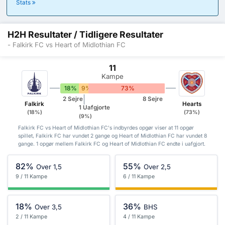
Stats
H2H Resultater / Tidligere Resultater
- Falkirk FC vs Heart of Midlothian FC
11
Kampe
18%
9%
73%
2 Sejre
8 Sejre
Falkirk
Hearts
1 Uafgjorte
(18%)
(73%)
(9%)
Falkirk FC vs Heart of Midlothian FC's indbyrdes opgør viser at 11 opgør
spillet, Falkirk FC har vundet 2 gange og Heart of Midlothian FC har vundet 8
gange. 1 opgør mellem Falkirk FC og Heart of Midlothian FC endte i uafgjort.
82%
55%
Over 1,5
Over 2,5
9 / 11 Kampe
6 / 11 Kampe
18%
36%
Over 3,5
BHS
2 / 11 Kampe
4 / 11 Kampe