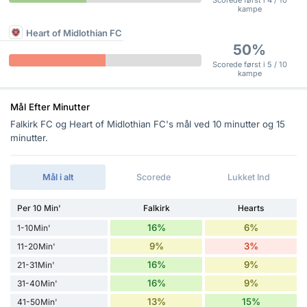
Scorede først i 4 / 10
kampe
Heart of Midlothian FC
50%
Scorede først i 5 / 10
kampe
Mål Efter Minutter
Falkirk FC og Heart of Midlothian FC's mål ved 10 minutter og 15
minutter.
Mål i alt
Scorede
Lukket Ind
Per 10 Min'
Falkirk
Hearts
16%
6%
1-10Min'
9%
3%
11-20Min'
16%
9%
21-31Min'
16%
9%
31-40Min'
13%
15%
41-50Min'