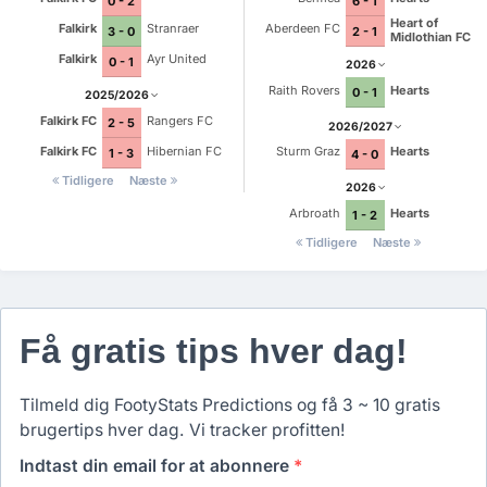
0 - 2
6 - 1
Heart of
Falkirk
Stranraer
Aberdeen FC
3 - 0
2 - 1
Midlothian FC
Falkirk
Ayr United
0 - 1
2026
Raith Rovers
Hearts
0 - 1
2025/2026
Falkirk FC
Rangers FC
2 - 5
2026/2027
Falkirk FC
Hibernian FC
Sturm Graz
Hearts
1 - 3
4 - 0
Tidligere
Næste
2026
Arbroath
Hearts
1 - 2
Tidligere
Næste
Få gratis tips hver dag!
Tilmeld dig FootyStats Predictions og få 3 ~ 10 gratis
brugertips hver dag. Vi tracker profitten!
Indtast din email for at abonnere
*