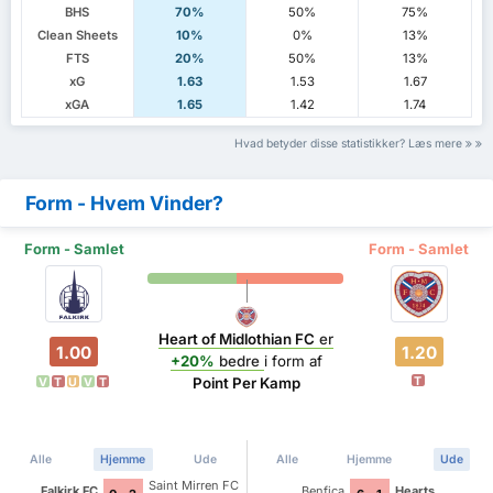
BHS
70%
50%
75%
Clean Sheets
10%
0%
13%
FTS
20%
50%
13%
xG
1.63
1.53
1.67
xGA
1.65
1.42
1.74
Hvad betyder disse statistikker? Læs mere
Form - Hvem Vinder?
Form - Samlet
Form - Samlet
Heart of Midlothian FC
er
1.00
1.20
+20%
bedre
i form af
T
Point Per Kamp
V
T
U
V
T
Alle
Hjemme
Ude
Alle
Hjemme
Ude
Saint Mirren FC
Falkirk FC
Benfica
Hearts