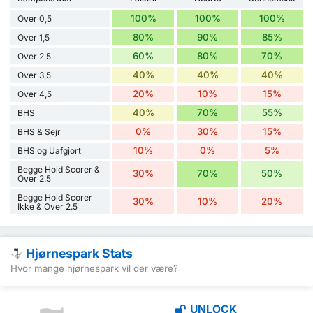
100%
100%
100%
Over 0,5
80%
90%
85%
Over 1,5
60%
80%
70%
Over 2,5
40%
40%
40%
Over 3,5
20%
10%
15%
Over 4,5
40%
70%
55%
BHS
0%
30%
15%
BHS & Sejr
10%
0%
5%
BHS og Uafgjort
Begge Hold Scorer &
30%
70%
50%
Over 2.5
Begge Hold Scorer
30%
10%
20%
Ikke & Over 2.5
Hjørnespark Stats
Hvor mange hjørnespark vil der være?
UNLOCK