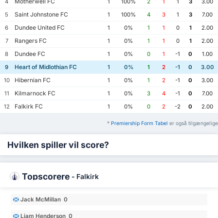
Motherwell FC
4
1
100%
2
1
1
3
3.00
Saint Johnstone FC
5
1
100%
4
3
1
3
7.00
Dundee United FC
6
1
0%
1
1
0
1
2.00
Rangers FC
7
1
0%
1
1
0
1
2.00
Dundee FC
8
1
0%
0
1
-1
0
1.00
Heart of Midlothian FC
9
1
0%
1
2
-1
0
3.00
Hibernian FC
10
1
0%
1
2
-1
0
3.00
Kilmarnock FC
11
1
0%
3
4
-1
0
7.00
Falkirk FC
12
1
0%
0
2
-2
0
2.00
*
Premiership Form Tabel
er også tilgængelige
Hvilken spiller vil score?
Topscorere
-
Falkirk
Jack McMillan 0
Liam Henderson 0