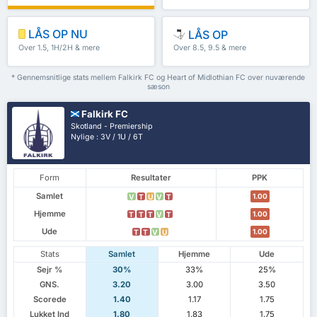
LÅS OP NU
LÅS OP
Over 1.5, 1H/2H & mere
Over 8.5, 9.5 & mere
* Gennemsnitlige stats mellem Falkirk FC og Heart of Midlothian FC over nuværende
sæson
Falkirk FC
Skotland - Premiership
Nylige : 3V / 1U / 6T
Form
Resultater
PPK
Samlet
1.00
V
T
U
V
T
Hjemme
1.00
T
T
T
V
T
Ude
1.00
T
T
V
U
Stats
Samlet
Hjemme
Ude
Sejr %
30%
33%
25%
GNS.
3.20
3.00
3.50
Scorede
1.40
1.17
1.75
Lukket Ind
1.80
1.83
1.75