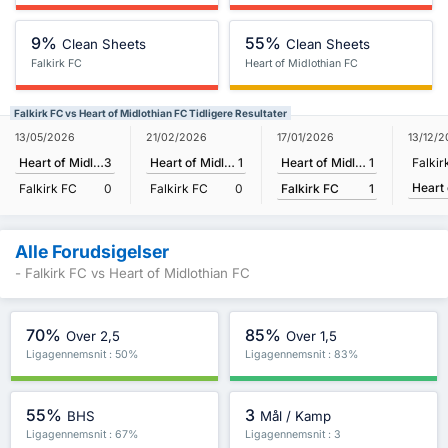
9%
55%
Clean Sheets
Clean Sheets
Falkirk FC
Heart of Midlothian FC
Falkirk FC vs Heart of Midlothian FC Tidligere Resultater
17/01/2026
13/05/2026
21/02/2026
13/12/2
Heart of Midlothian FC
1
Heart of Midlothian FC
3
Heart of Midlothian FC
1
Falkir
Falkirk FC
1
Falkirk FC
0
Falkirk FC
0
Alle Forudsigelser
- Falkirk FC vs Heart of Midlothian FC
70%
85%
Over 2,5
Over 1,5
Ligagennemsnit : 50%
Ligagennemsnit : 83%
55%
3
BHS
Mål / Kamp
Ligagennemsnit : 67%
Ligagennemsnit : 3