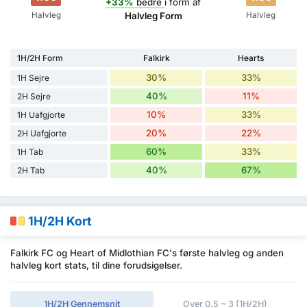
+33%
bedre
i form af
Halvleg
Halvleg
Halvleg Form
1H/2H Form
Falkirk
Hearts
30%
33%
1H Sejre
40%
11%
2H Sejre
10%
33%
1H Uafgjorte
20%
22%
2H Uafgjorte
60%
33%
1H Tab
40%
67%
2H Tab
1H/2H Kort
Falkirk FC og Heart of Midlothian FC's første halvleg og anden
halvleg kort stats, til dine forudsigelser.
1H/2H Gennemsnit
Over 0.5 ~ 3 (1H/2H)