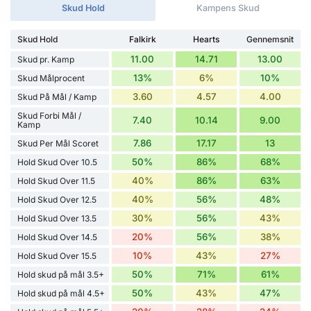
Skud Hold
Kampens Skud
Skud Hold
Falkirk
Hearts
Gennemsnit
11.00
14.71
13.00
Skud pr. Kamp
13%
6%
10%
Skud Målprocent
3.60
4.57
4.00
Skud På Mål / Kamp
Skud Forbi Mål /
7.40
10.14
9.00
Kamp
7.86
17.17
13
Skud Per Mål Scoret
50%
86%
68%
Hold Skud Over 10.5
40%
86%
63%
Hold Skud Over 11.5
40%
56%
48%
Hold Skud Over 12.5
30%
56%
43%
Hold Skud Over 13.5
20%
56%
38%
Hold Skud Over 14.5
10%
43%
27%
Hold Skud Over 15.5
50%
71%
61%
Hold skud på mål 3.5+
50%
43%
47%
Hold skud på mål 4.5+