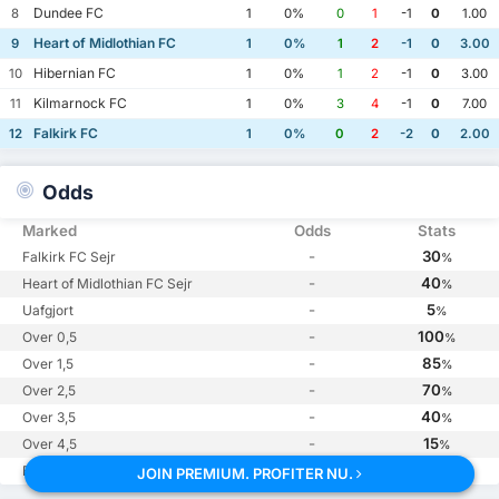
Dundee FC
8
1
0%
0
1
-1
0
1.00
Heart of Midlothian FC
9
1
0%
1
2
-1
0
3.00
Hibernian FC
10
1
0%
1
2
-1
0
3.00
Kilmarnock FC
11
1
0%
3
4
-1
0
7.00
Falkirk FC
12
1
0%
0
2
-2
0
2.00
Odds
Marked
Odds
Stats
-
30
Falkirk FC Sejr
%
-
40
Heart of Midlothian FC Sejr
%
-
5
Uafgjort
%
-
100
Over 0,5
%
-
85
Over 1,5
%
-
70
Over 2,5
%
-
40
Over 3,5
%
-
15
Over 4,5
%
-
55
BHS
JOIN PREMIUM. PROFITER NU.
%