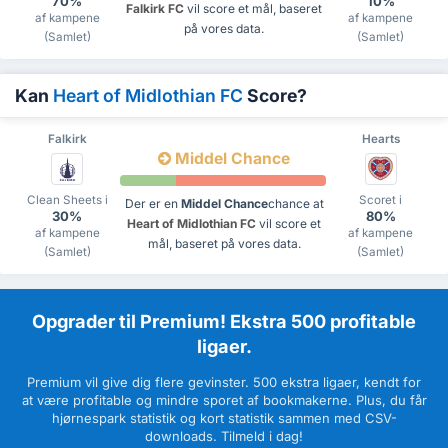
70%
10%
Falkirk FC
vil score et mål, baseret
af kampene
af kampene
på vores data.
(Samlet)
(Samlet)
Kan
Heart of Midlothian FC
Score?
Falkirk
Hearts
Middel Chance
Clean Sheets i
Scoret i
Der er en
Middel Chance
chance at
30%
80%
Heart of Midlothian FC
vil score et
af kampene
af kampene
mål, baseret på vores data.
(Samlet)
(Samlet)
Opgrader til Premium! Ekstra 500 profitable
ligaer.
Premium vil give dig flere gevinster. 500 ekstra ligaer, kendt for
at være profitable og mindre sporet af bookmakerne. Plus, du får
hjørnespark statistik og kort statistik sammen med CSV-
downloads. Tilmeld i dag!