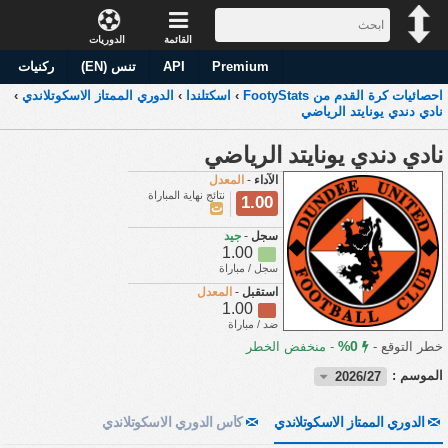
القائمة
الدوريات
Premium
API
تنس (EN)
ركنيات
احصائيات كرة القدم من FootyStats
›
اسكتلندا
›
الدوري الممتاز الاسكوتلاندي
›
نادي دندي يونايتد الرياضي
نادي دندي يونايتد الرياضي
الآداء
-
المعدل
نتائج نهاية المباراة
1.00
ت
سجل
-
جيد
1.00
سجل / مباراة
استقبل
-
المعدل
1.00
ضد / مباراة
0%
خطر التوقع -
-
منخفض الخطر
الموسم :
2026/27
الدوري الممتاز الاسكوتلاندي
كأس الدوري الاسكوتلاندي