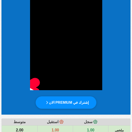
إشترك في PREMIUM الان
سجل
استقبل
متوسط
2.00
1.00
1.00
ملخص