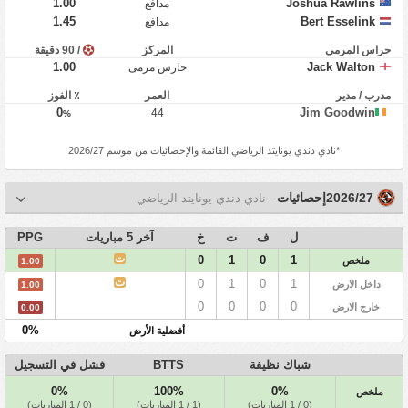
1.00
Joshua Rawlins
مدافع
1.45
Bert Esselink
مدافع
حراس المرمى
المركز
/ 90 دقيقة
1.00
Jack Walton
حارس مرمى
مدرب / مدير
العمر
٪ الفوز
0
Jim Goodwin
44
%
*
نادي دندي يونايتد الرياضي
القائمة والإحصائيات من موسم 2026/27
2026/27إحصائيات
- نادي دندي يونايتد الرياضي
ل
ف
ت
خ
آخر 5 مباريات
PPG
ت
0
1
0
1
ملخص
1.00
ت
0
1
0
1
داخل الارض
1.00
0
0
0
0
خارج الارض
0.00
0%
أفضلية الأرض
شباك نظيفة
BTTS
فشل في التسجيل
0%
100%
0%
ملخص
(0 / 1 المباريات)
(1 / 1 المباريات)
(0 / 1 المباريات)