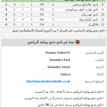
نادي جلاسكو رينجرز
1
0
1
1
0%
1
8
نادي هارت أوف ميدلوثيان
0
-1
2
1
0%
1
9
نادي هيبرنيان
0
-1
2
1
0%
1
10
نادي كيلمارنوك
0
-1
4
3
0%
1
11
فالكيرك
0
-2
2
0
0%
1
12
•
نادي دندي يونايتد الرياضي ه في المركز 7 من الدوري الممتاز الاسكوتلاندي جدول
نبذة عن نادي دندي يونايتد الرياضي
الإسم الإنجليزي
Dundee United FC
الملعب
Tannadice Park
المدينة
Tannadice Street
‏الدولة
اسكتلندا
المواقع الرسمية
http://www.dundeeunitedfc.co.uk
1
•
نادي دندي يونايتد الرياضي
سجل
أهداف خلال هذا الموسم.
1
•
نادي دندي يونايتد الرياضي
استقبل إجمالي
من الأهداف هذا الموسم.
90
•
نادي دندي يونايتد الرياضي
يسجل هدفا في كل
دقائق.