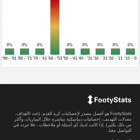
0%
0%
0%
0%
0%
0%
0%
0%
81' - 90'
71' - 80'
61' - 70'
51' - 60'
41' - 50'
31' - 40'
21' - 30'
11' - 20'
0' - 10'
FootyStats هو أفضل مصدر لإحصائيات كرة القدم. (عدد الأهداف،
معدلات التهديف، إحصائيات ديناميكية مباشرة خلال المباريات وأكثر
من ذلك بكثير). إذا كانت لديك أي أسئلة أو ملاحظات ، فلا تتردد في
التواصل معنا.