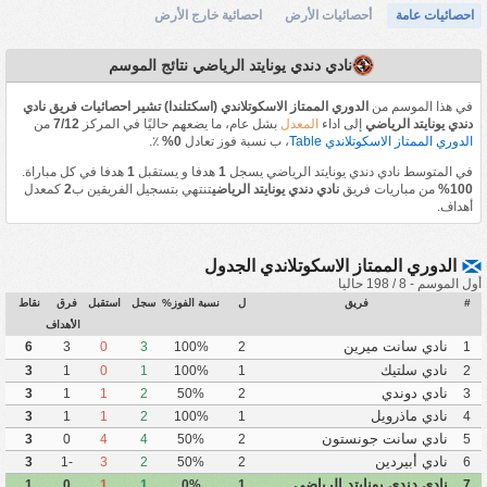
احصائيات عامة
أحصائيات الأرض
احصائية خارج الأرض
نادي دندي يونايتد الرياضي نتائج الموسم
في هذا الموسم من
الدوري الممتاز الاسكوتلاندي (اسكتلندا) تشير احصائيات فريق نادي
دندي يونايتد الرياضي
إلى اداء
المعدل
بشل عام، ما يضعهم حاليًا في المركز
7/12
من
الدوري الممتاز الاسكوتلاندي Table
، ب نسبة فوز تعادل
0%
٪.
في المتوسط نادي دندي يونايتد الرياضي يسجل
1
هدفا و يستقبل
1
هدفا في كل مباراة.
100%
من مباريات فريق
نادي دندي يونايتد الرياضي
تنتهي بتسجيل الفريقين ب
2
كمعدل
أهداف.
الدوري الممتاز الاسكوتلاندي الجدول
أول الموسم - 8 / 198 حاليا
#
فريق
ل
نسبة الفوز%
سجل
استقبل
فرق
نقاط
الأهداف
نادي سانت ميرين
6
3
0
3
100%
2
1
نادي سلتيك
3
1
0
1
100%
1
2
نادي دوندي
3
1
1
2
50%
2
3
نادي ماذرويل
3
1
1
2
100%
1
4
نادي سانت جونستون
3
0
4
4
50%
2
5
نادي أبيردين
3
-1
3
2
50%
2
6
نادي دندي يونايتد الرياضي
1
0
1
1
0%
1
7