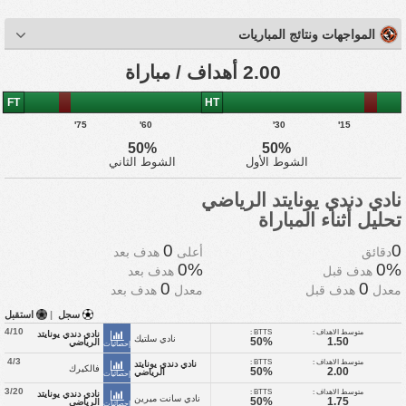
المواجهات ونتائج المباريات
2.00 أهداف / مباراة
FT
HT
75'
60'
30'
15'
50%
50%
الشوط الأول
الشوط الثاني
نادي دندي يونايتد الرياضي
تحليل أثناء المباراة
0
0
دقائق
أعلى
هدف بعد
0%
0%
هدف قبل
هدف بعد
0
0
معدل
هدف قبل
معدل
هدف بعد
سجل
|
استقبل
4/10
متوسط الاهداف :
BTTS :
نادي دندي يونايتد
نادي سلتيك
50%
1.50
الرياضي
إحصائيات
4/3
متوسط الاهداف :
BTTS :
نادي دندي يونايتد
فالكيرك
50%
2.00
الرياضي
إحصائيات
3/20
متوسط الاهداف :
BTTS :
نادي دندي يونايتد
نادي سانت ميرين
50%
1.75
الرياضي
إحصائيات