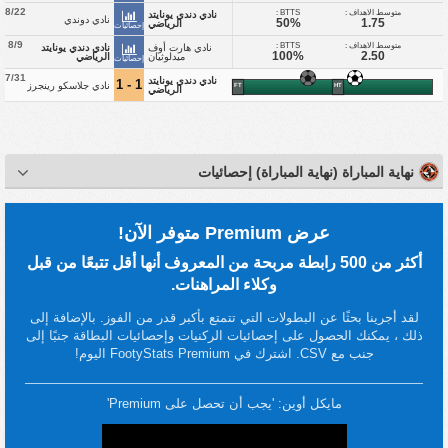
8/22
متوسط الاهداف :
BTTS :
نادي دندي يونايتد
نادي دوندي
50%
1.75
الرياضي
إحصائيات
8/9
متوسط الاهداف :
BTTS :
نادي هارت أوف
نادي دندي يونايتد
100%
2.50
ميدلوثيان
الرياضي
إحصائيات
7/31
نادي دندي يونايتد
1 - 1
نادي جلاسكو رينجرز
FT
HT
الرياضي
نهاية المباراة (نهاية المباراة) إحصائيات
عرض Premium متوفر الآن!
أكثر من 500 رابطة مربحة من المعروف أنها أقل تتبعًا من قبل
وكلاء المراهنات.
لقد أجرينا بحثًا عن البطولات التي تتمتع بأكبر قدر من الفوز. بالإضافة إلى
ذلك ، يمكنك الحصول على إحصائيات الركنيات وإحصائيات البطاقة جنبًا إلى
جنب مع CSV. اشترك في FootyStats Premium اليوم!
مايكل أوين: 'يجب أن تحصل على Premium'