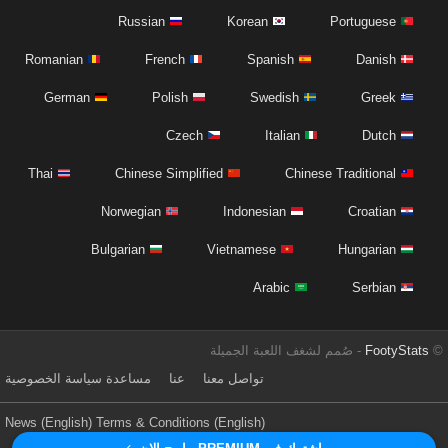
Russian
Korean
Portuguese
Romanian
French
Spanish
Danish
German
Polish
Swedish
Greek
Czech
Italian
Dutch
Thai
Chinese Simplified
Chinese Traditional
Norwegian
Indonesian
Croatian
Bulgarian
Vietnamese
Hungarian
Arabic
Serbian
©
FootyStats
- صُمم لشغف اللعبة الجميلة
تواصل معنا
عنا
مساعدة
سياسة الخصوصية
News (English)
Terms & Conditions (English)