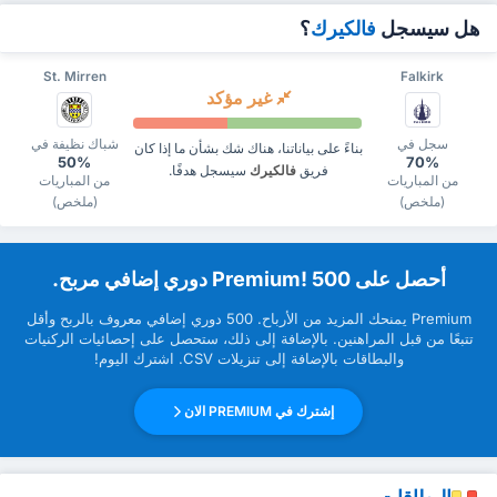
هل سيسجل
فالكيرك
؟
St. Mirren
Falkirk
غير مؤكد
سجل في
شباك نظيفة في
بناءً على بياناتنا، هناك شك بشأن ما إذا كان
50%
70%
فريق
فالكيرك
سيسجل هدفًا.
من المباريات
من المباريات
(ملخص)
(ملخص)
‏أحصل على Premium! 500 دوري إضافي مربح.
Premium ‏يمنحك المزيد من ‏الأرباح. 500 دوري إضافي معروف بالربح وأقل
تتبعًا من قبل ‏المراهنين. بالإضافة إلى ذلك، ستحصل على إحصائيات الركنيات
والبطاقات بالإضافة إلى تنزيلات CSV. اشترك اليوم!
إشترك في PREMIUM الان