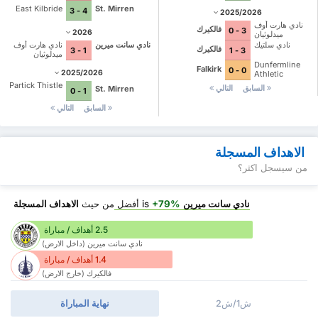
East Kilbride
St. Mirren
4 - 3
2025/2026
نادي هارت أوف
فالكيرك
3 - 0
2026
ميدلوثيان
نادي سلتيك
نادي سانت ميرين
نادي هارت أوف
فالكيرك
1 - 3
3 - 1
ميدلوثيان
Dunfermline
Falkirk
0 - 0
2025/2026
Athletic
Partick Thistle
السابق
التالي
St. Mirren
1 - 0
السابق
التالي
الاهداف المسجلة
من سيسجل اكثر؟
نادي سانت ميرين
is
+79%
أفضل
من حيث
الاهداف المسجلة
2.5 أهداف / مباراة
نادي سانت ميرين (داخل الارض)
1.4 أهداف / مباراة
فالكيرك (خارج الارض)
ش1/ش2
نهاية المباراة