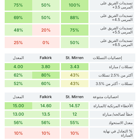
تسديدات الفريق على
75%
50%
100%
المرمى 3.5+
تسديدات الفريق على
69%
50%
88%
المرمى 4.5+
تسديدات الفريق على
48%
20%
75%
المرمى 5.5+
تسديدات الفريق على
25%
0%
50%
المرمى 6.5+
إحصائيات التسللات
St. Mirren
Falkirk
المعدل
4.00
3.80
3.43
تسللات / مباراة
62%
80%
43%
أكثر من %2.5 تسللات
52%
60%
43%
تسللات - أكثر من %3.5
احصائيات متنوعة
St. Mirren
Falkirk
المعدل
15.00
14.60
14.57
الأخطاء المرتكبة /المباراة
13.00
13.5
12
خطأ لصالحه/ مباراة
56%
56%
55%
معدل الاستحواذ
% التعادل في نهاية
10%
10%
10%
المباراة