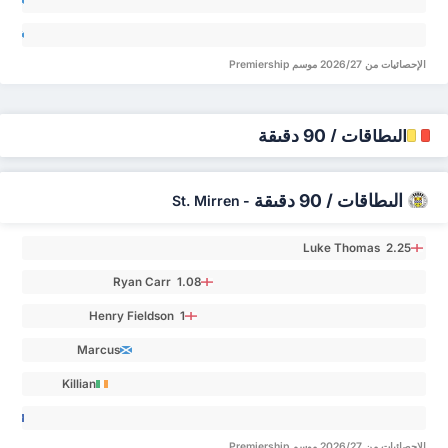
an
law 0
inn
ats 0
الإحصائيات من 2026/27 موسم Premiership
البطاقات / 90 دقيقة
البطاقات / 90 دقيقة
St. Mirren
-
Luke Thomas 2.25
Ryan Carr 1.08
Henry Fieldson 1
Marcus
Fraser 0.64
Killian
Phillips 0.5
ob
an 0
الإحصائيات من 2026/27 موسم Premiership