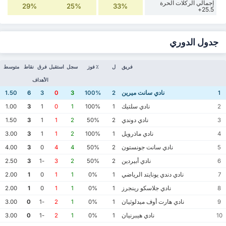
إجمالي الركلات الحرة
29%
25%
33%
25.5+
جدول الدوري
فريق
ل
٪ فوز
سجل
استقبل
فرق
نقاط
متوسط
الأهداف
نادي سانت ميرين
1.50
6
3
0
3
100%
2
1
نادي سلتيك
1.00
3
1
0
1
100%
1
2
نادي دوندي
1.50
3
1
1
2
50%
2
3
نادي ماذرويل
3.00
3
1
1
2
100%
1
4
نادي سانت جونستون
4.00
3
0
4
4
50%
2
5
نادي أبيردين
2.50
3
-1
3
2
50%
2
6
نادي دندي يونايتد الرياضي
2.00
1
0
1
1
0%
1
7
نادي جلاسكو رينجرز
2.00
1
0
1
1
0%
1
8
نادي هارت أوف ميدلوثيان
3.00
0
-1
2
1
0%
1
9
نادي هيبرنيان
3.00
0
-1
2
1
0%
1
10