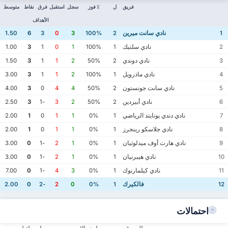
فريق
ل
٪ فوز
سجل
استقبل
فرق
نقاط
متوسط
الأهداف
نادي سانت ميرين
1.50
6
3
0
3
100%
2
1
نادي سلتيك
1.00
3
1
0
1
100%
1
2
نادي دوندي
1.50
3
1
1
2
50%
2
3
نادي ماذرويل
3.00
3
1
1
2
100%
1
4
نادي سانت جونستون
4.00
3
0
4
4
50%
2
5
نادي أبيردين
2.50
3
-1
3
2
50%
2
6
نادي دندي يونايتد الرياضي
2.00
1
0
1
1
0%
1
7
نادي جلاسكو رينجرز
2.00
1
0
1
1
0%
1
8
نادي هارت أوف ميدلوثيان
3.00
0
-1
2
1
0%
1
9
نادي هيبرنيان
3.00
0
-1
2
1
0%
1
10
نادي كيلمارنوك
7.00
0
-1
4
3
0%
1
11
فالكيرك
2.00
0
-2
2
0
0%
1
12
احتمالات