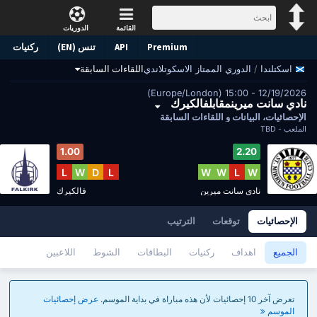
القائمة
الدوريات
Premium
API
تنس (EN)
ركنيات
/
الدوري الممتاز الاسكوتلاندي
اللقاءات السابقة
اسكتلندا
12/19/2026 - 15:00 (Europe/London)
نادي سانت ميرينمقابلفالكيرك
الإحصائيات، البيانات و اللقاءات السابقة
الملعب -
TBD
1.00
2.20
L
W
D
L
W
W
L
W
نادي سانت ميرين
فالكيرك
الإحصائيات
توقعات
الترتيب
الجميع
اهداف
ركنيات
البطاقات
الشوط
اللاعبين
تعرض آخر 10 إحصائيات لأن هذه مباراة في بداية الموسم.
عرض إحصائيات
الموسم