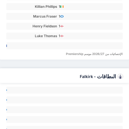
Killian Phillips 1
Marcus Fraser 1
Henry Fieldson 1
Luke Thomas 1
ob
an 0
الإحصائيات من 2026/27 موسم Premiership
البطاقات
Falkirk
-
ck
lan 0
am
on 0
ss
ver 0
aig
ald 0