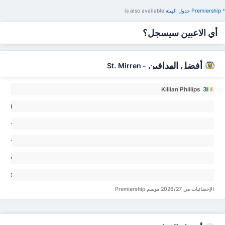
*
Premiership ‏جدول الهيئة
is also available
أي الاعبين سيسجل؟
أفضل الهدافين
St. Mirren
-
Killian Phillips 3
ob
an 0
en
son 0
Ryan
arr 0
seosa
ule 0
muel
الإحصائيات من 2026/27 موسم Premiership
amos
res 0