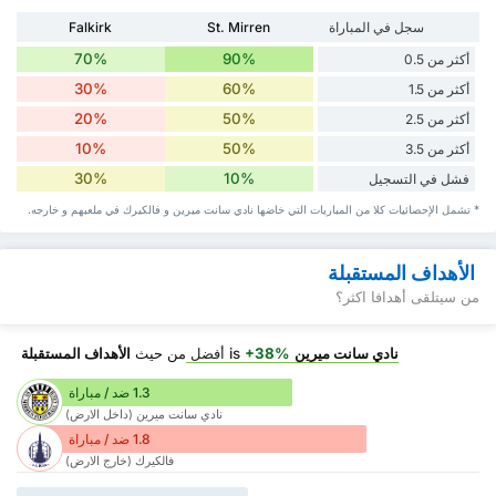
سجل في المباراة
St. Mirren
Falkirk
70%
90%
أكثر من 0.5
30%
60%
أكثر من 1.5
20%
50%
أكثر من 2.5
10%
50%
أكثر من 3.5
30%
10%
فشل في التسجيل
* تشمل الإحصائيات كلا من المباريات التي خاضها نادي سانت ميرين و فالكيرك في ملعبهم و خارجه.
الأهداف المستقبلة
من سيتلقى أهدافا اكثر؟
نادي سانت ميرين
is
+38%
أفضل
من حيث
الأهداف المستقبلة
1.3 ضد / مباراة
نادي سانت ميرين (داخل الارض)
1.8 ضد / مباراة
فالكيرك (خارج الارض)