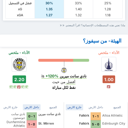
25%
33%
30%
فشل في التسجيل
xG
1.35
1.40
1.28
xGA
1.27
1.32
1.18
ماذا تعني هذه المصطلحات الإحصائية؟ اقرأ المعجم.
الهيئة- من سيفوز؟
الآداء - ملخص
الآداء - ملخص
نادي سانت ميرين
is
+120%
2.20
1.00
أفضل
من حيث
خ
نقط لكل مباراة
ف
ف
خ
ف
ف
الجميع
داخل الارض
خارج الارض
الجميع
داخل الارض
خارج الارض
نادي سانت ميرين
نادي سانت
Falkirk
Alloa Athletic
1 - 0
1 - 1
جونستون
Dunfermline
St. Mirren
Falkirk
Edinburgh City
0 - 1
0 - 5
Athletic