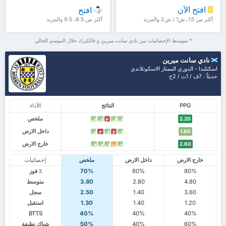
افتح الآن
افتح
أكثر من 1.5، ش1 / ش2 والمزيد
أكثر من 8.5، 9.5 والمزيد
* متوسط الإحصائيات بين نادي سانت ميرين و فالكيرك خلال الموسم الحالي
نادي سانت ميرين
اسكتلندا - الدوري الممتاز الاسكوتلاندي
حديثاً : 7ف / 1ت / 2خ
PPG
النتائج
الآداء
ملخص
2.20
ف
ف
خ
ف
ف
داخل الارض
1.80
ف
خ
ف
خ
ف
خارج الارض
2.60
ف
ت
ف
ف
ف
خارج الارض
داخل الارض
ملخص
إحصائيات
80%
60%
70%
٪ فوز
4.80
2.80
3.80
متوسط
3.60
1.40
2.50
سجل
1.20
1.40
1.30
استقبل
BTTS
40%
40%
40%
60%
40%
50%
شباك نظيفة