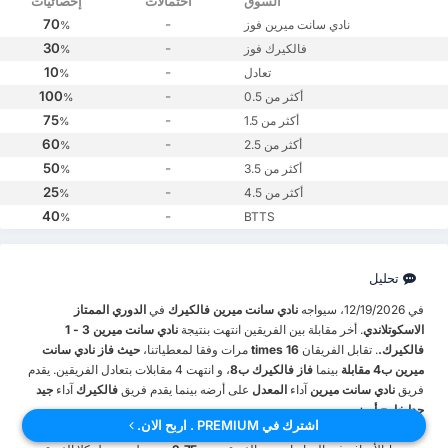
السوق
احتمالات
إحصائيات
70
-
نادي سانت ميرين فوز
%
30
-
فالكيرك فوز
%
10
-
تعادل
%
100
-
أكثر من 0.5
%
75
-
أكثر من 1.5
%
60
-
أكثر من 2.5
%
50
-
أكثر من 3.5
%
25
-
أكثر من 4.5
%
40
-
BTTS
%
تحليل
في 12/19/2026، سيواجه
نادي سانت ميرين
فالكيرك
في
الدوري الممتاز
الاسكوتلاندي
. أخر مقابلة بين الفريقين انتهت بنتيجة
نادي سانت ميرين 3 - 1
فالكيرك.
. تقابل الفريقان
16 times
مرات وفقا لمعطياتنا،
حيث فاز نادي سانت
ميرين ب4 مقابلة
بينما
فاز فالكيرك ب8
، و انتهت 4 مقابلات بتعادل الفريقين. يقدم
فريق
نادي سانت ميرين
آداء
المعدل
على أرضه بينما يقدم فريق
فالكيرك
آداء
جيد
جدا خارج أرضه
.
اشترك في PREMIUM . اربح الان.