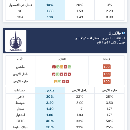
0%
20%
10%
فشل في التسجيل
xG
1.88
1.53
2.23
xGA
1.16
1.43
0.90
فالكيرك
اسكتلندا - الدوري الممتاز الاسكوتلاندي
حديثاً : 3ف / 1ت / 6خ
PPG
النتائج
الآداء
ملخص
1.00
ف
خ
ت
ف
خ
داخل الارض
1.00
خ
خ
خ
ف
خ
خارج الارض
1.00
خ
خ
ف
ت
خارج الارض
داخل الارض
ملخص
إحصائيات
25%
33%
30%
٪ فوز
3.50
3.00
3.20
متوسط
1.75
1.17
1.40
سجل
1.75
1.83
1.80
استقبل
BTTS
40%
33%
50%
25%
33%
30%
شباك نظيفة