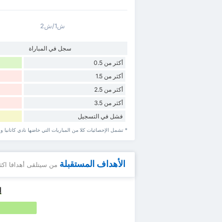
ش1/ش2
سجل في المباراة
أكثر من 0.5
أكثر من 1.5
أكثر من 2.5
أكثر من 3.5
فشل في التسجيل
* تشمل الإحصائيات كلا من المباريات التي خاضها نادي كاتانيا و إس SC جوجليانو في ملعبهم و 
الأهداف المستقبلة
من سيتلقى أهدافا اكث
إس 