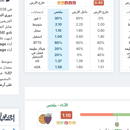
تحل
ارض
0.40
خارج الارض
خ
خ
خ
ت
ت
في 10/25/2026، سيواجه
ات
خارج الارض
داخل الارض
ملخص
إحصائيات
دوري الدرجة 3 الإيطالي
0%
60%
30%
٪ فوز
الفريقين
ط
2.00
2.20
2.10
متوسط
تقابل ال
0.60
1.60
1.10
سجل
نادي كاتانيا ب
ل
1.40
0.60
1.00
استقبل
انتهت No مقابلات بتعادل الفريقين. يقدم فريق
BTTS
60%
60%
60%
آداء
rage
يفة
0%
40%
20%
شباك نظيفة
آداء
average 
ي
فشل في
20%
0%
40%
ل
التسجيل
xG
1.37
1.39
1.35
متوسط ال
xGA
1.56
1.60
1.51
بمعدل تسجي
57%
-المجموعة
على أرض
الآداء - ملخص
1.10
إحصائي
ت
ت
خ
ف
ت