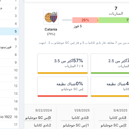
أ
1
7
جمع
2
المباريات
3
29%
0%
7
4
5 فوز
Catania
5
(71%)
6
سجل مواجهات نادي كاتانيا مع إس SC جوجليانو يظهر أنه من بين 7 ‏مقابلة، فاز نادي كاتانيا ب 5 و فاز إس SC جوجليانو ب 2 . انتهت
فورتينودو
7
8
57%
أكثر من 2.5
أكثر من 3.5
9
4 / 7 المباريات
10
11
0%
شباك نظيفة
شباك نظيفة
12
تانيا
إس SC جوجليانو
13
14
15
/28/2024
9/22/2024
1/26/2025
5/4/2025
SS Scafatese Calcio 1922
16
3
نادي كاتانيا
3
نادي كاتانيا
3
إس SC جوجليانو
2
نادي كاتا
3
إس SC جوجليانو
17
2
إس SC جوجليانو
1
إس SC جوجليانو
2
نادي كاتانيا