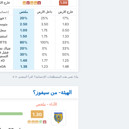
1.00
خارج ال
خ
ت
ت
خ
ت
خارج الارض
داخل الارض
ملخص
إحصائي
17%
25%
20%
٪ فوز
1.83
3.50
2.50
متوس
0.50
1.75
1.00
سجل
1.33
1.75
1.50
استقب
BTTS
60%
100%
33%
33%
0%
20%
شباك نظ
فشل ف
30%
0%
50%
التسجي
xG
1.46
1.77
1.25
xGA
1.38
1.23
1.48
ماذا تعني هذه المصطلحات الإحصائية؟ اقرأ المعجم.
الهيئة- من سيفوز؟
الآداء - ملخص
1.30
خ
ف
ت
ت
ت