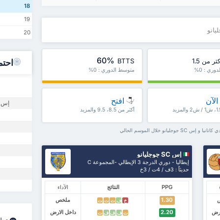
18
19
20
60%
ثر من 1.5
BTTS
احتم
ري : 0%
متوسط الدوري : 0%
الآن
افتح
إس SC جوجليانو فو
أكثر من 8.5، 9.5 والمزيد
وجليانو خلال الموسم الحالي
إس SC جوجليانو
إيطاليا - دوري الدرجة 3 الإيطالي -المجموعة C
حديثاً : 3ف / 4ت / 3خ
PPG
النتائج
الآداء
1.30
ملخص
خ
ف
ت
ت
ت
ارض
2.20
داخل الارض
ت
ف
ف
ف
ت