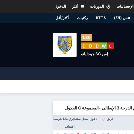
الإحصائيات
الدوريات
أكثر
الدخول
تنس (EN)
BTTS
ركنيات
أكثر/أقل
1.30
D
D
D
W
L
إس SC جوجليانو
لإيطالي -المجموعة C الجدول
فريق
ل
٪ فوز
سجل
استقبل
فرق
نقاط
متوسط
الأهداف