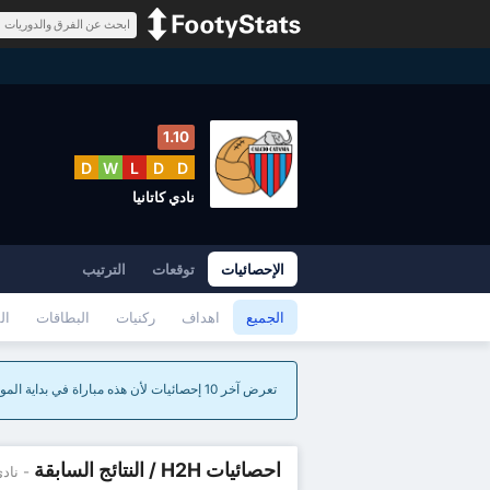
1.10
D
W
L
D
D
نادي كاتانيا
الإحصائيات
توقعات
الترتيب
الجميع
اهداف
ركنيات
البطاقات
ال
تعرض آخر 10 إحصائيات لأن هذه مباراة في بداية الموسم.
احصائيات H2H / النتائج السابقة
- نادي ك