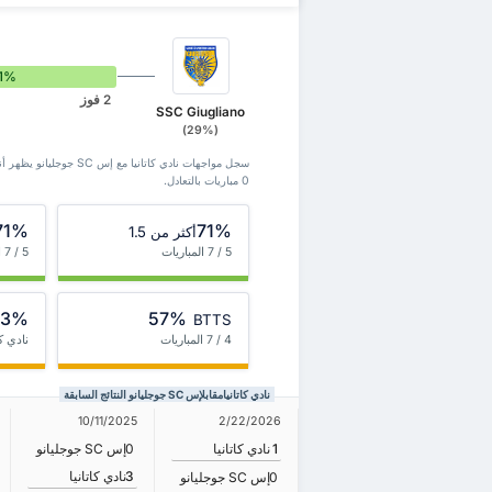
1%
2 فوز
SSC Giugliano
(29%)
0 مباريات بالتعادل.
71%
71%
أكثر من 1.5
5 / 7 المباريات
5 / 7 المباريات
43%
57%
BTTS
4 / 7 المباريات
نادي كا
نادي كاتانيامقابلإس SC جوجليانو النتائج السابقة
10/11/2025
2/22/2026
1
نادي كاتانيا
0
إس SC جوجليانو
3
نادي كاتانيا
0
إس SC جوجليانو