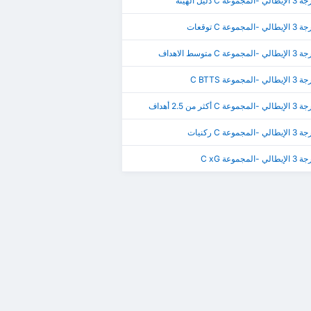
 C دليل الهيئة
وعة C توقعات
C متوسط الاهداف
جموعة C BTTS
كثر من 2.5 أهداف
وعة C ركنيات
مجموعة C xG