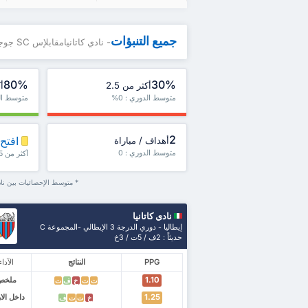
جميع التنبؤات
- نادي كاتانيامقابلإس SC جوجليانو
80%
30%
أكثر من 2.5
أك
متوسط الدوري : 0%
متوسط الدو
2
افتح 
أهداف / مباراة
متوسط الدوري : 0
أكثر من 1.5، ش1 / ش2 والمزيد
* متوسط الإحصائيات بين نادي كاتانيا و إس SC ج
نادي كاتانيا
إيطاليا - دوري الدرجة 3 الإيطالي -المجموعة C
حديثاً : 2ف / 5ت / 3خ
PPG
النتائج
الآداء
1.10
ملخص
ت
ت
خ
ف
ت
1.25
داخل ال
خ
ت
ت
ف