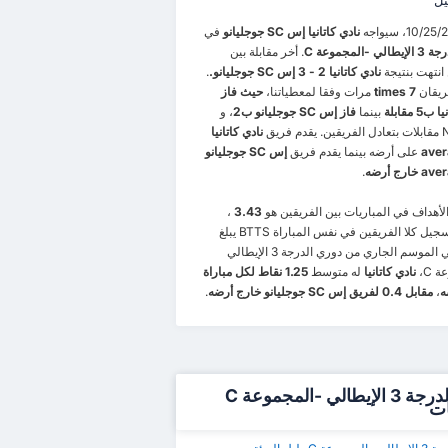
يل
نادي كاتانيا
إس SC جوجليانو
في
 -المجموعة C
. أخر مقابلة بين
 انتهت بنتيجة
نادي كاتانيا 2 - 3 إس SC جوجليانو.
.
فريقان
7 times
مرات وفقا لمعطياتنا،
حيث فاز
5 مقابلة
بينما
فاز إس SC جوجليانو ب2
، و
نادي كاتانيا
ave
على أرضه بينما يقدم فريق
إس SC جوجليانو
خارج أرضه
.
أهداف في المباريات بين الفريقين هو
3.43
،
ل كلا الفريقين في نفس المباراة BTTS يبلغ
. في الموسم الجاري من دوري الدرجة 3 الإيطالي
 C،
نادي كاتانيا
له متوسط
1.25 نقاط لكل مباراة
ه
،
مقابل 0.4 لفريق إس SC جوجليانو خارج أرضه
.
دوري الدرجة 3 الإيطالي -المجموعة C
ات