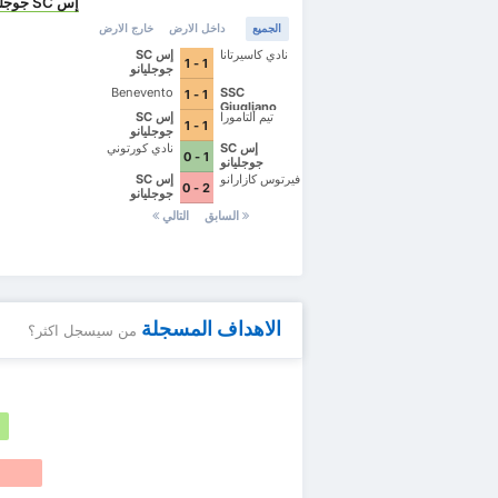
إس SC جوجليانو
الجميع
داخل الارض
خارج الارض
نادي كاسيرتانا
إس SC
1 - 1
جوجليانو
Benevento
SSC
1 - 1
Giugliano
تيم ألتامورا
إس SC
1 - 1
جوجليانو
إس SC
نادي كورتوني
1 - 0
جوجليانو
فيرتوس كازارانو
إس SC
2 - 0
جوجليانو
السابق
التالي
الاهداف المسجلة
من سيسجل اكثر؟