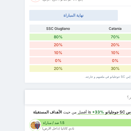
نهاية المباراة
SSC Giugliano
Catania
80%
70%
20%
20%
10%
10%
0%
0%
20%
30%
خارجه.
ر؟
SC جوجليانو
is
+33%
أفضل
من حيث
الأهداف المستقبلة
1.5 ضد / مباراة
نادي كاتانيا (داخل الارض)