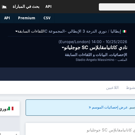
API
بحث في المباراة
API
Premium
CSV
/
دوري الدرجة 3 الإيطالي -المجموعة C
اللقاءات السابقة
إيطاليا
10/25/2026 - 14:00 (Europe/London)
نادي كاتانيامقابلإس SC جوجليانو
الإحصائيات، البيانات و اللقاءات السابقة
الملعب -
Stadio Angelo Massimino
شوط
اللاعبين
عرض إحصائيات الموسم
دوري الدرجة 3 ا
اتانيامقابلإس SC جوجليانو