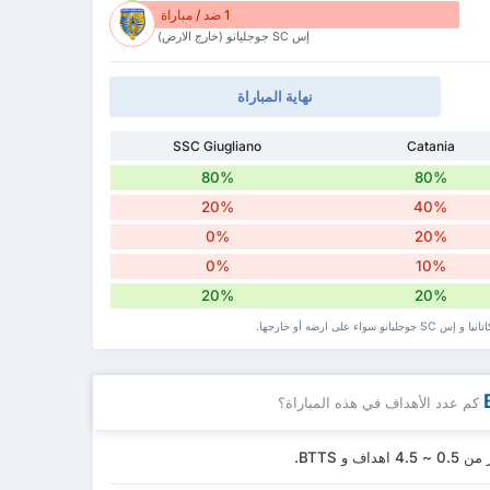
1 ضد / مباراة
إس SC جوجليانو (خارج الارض)
نهاية المباراة
SSC Giugliano
Catania
80%
80%
20%
40%
0%
20%
0%
10%
20%
20%
ى ارضه أو خارجها.
كم عدد الأهداف في هذه المباراة؟