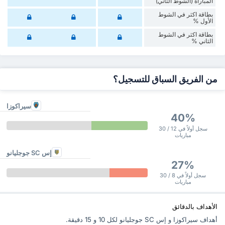
المباراة (الشوط الثاني)
‏بطاقة اكثر في الشوط
الأول %
‏بطاقة اكثر في الشوط
‏الثاني %
من الفريق السباق للتسجيل؟
سيراكوزا
40%
سجل أولاً في 12 / 30
مباريات
إس SC جوجليانو
27%
سجل أولاً في 8 / 30
مباريات
الأهداف بالدقائق
أهداف سيراكوزا و إس SC جوجليانو ‏لكل 10 و 15 دقيقة.