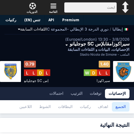
القائمة
الدوريات
Premium
API
تنس (EN)
ركنيات
/
دوري الدرجة 3 الإيطالي -المجموعة C
اللقاءات السابقة
إيطاليا
3/8/2026 - 13:30 (Europe/London)
سيراكوزامقابلإس SC جوجليانو
الإحصائيات، البيانات و اللقاءات السابقة
الملعب -
Stadio Nicola de Simone
0.79
1.40
L
L
D
L
W
D
L
L
سيراكوزا
إس SC جوجليانو
الإحصائيات
توقعات
الترتيب
احتمالات
الجميع
اهداف
ركنيات
البطاقات
الشوط
اللاعبين
النتيجة النهائية