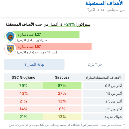
الأهداف المستقبلة
من سيتلقى أهدافا اكثر؟
سيراكوزا
is
+24%
أفضل
من حيث
الأهداف المستقبلة
1.27 ضد / مباراة
سيراكوزا (داخل الارض)
1.57 ضد / مباراة
إس SC جوجليانو (خارج الارض)
ش1/ش2
نهاية المباراة
الأهداف المستقبلة/مباراة
Siracusa
SSC Giugliano
79%
87%
أكثر من 0.5
43%
27%
أكثر من 1.5
21%
13%
أكثر من 2.5
14%
0%
أكثر من 3.5
21%
13%
شباك نظيفة
* إحصائيات من سجل تلقي سيراكوزا للأهداف في ملعبه وبيانات إس SC جوجليانو في مبارياته خارج