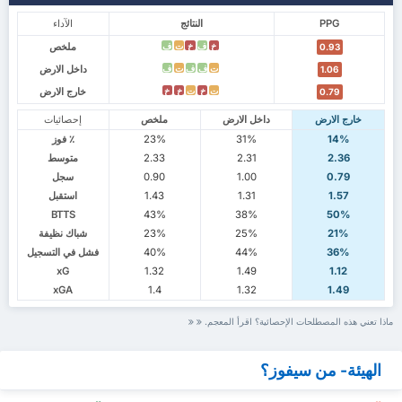
PPG
النتائج
الآداء
ملخص
خ
ف
خ
ت
ف
0.93
داخل الارض
ت
ف
ف
ت
ف
1.06
خارج الارض
ت
خ
ت
خ
خ
0.79
خارج الارض
داخل الارض
ملخص
إحصائيات
14%
31%
23%
٪ فوز
2.36
2.31
2.33
متوسط
0.79
1.00
0.90
سجل
1.57
1.31
1.43
استقبل
BTTS
43%
38%
50%
21%
25%
23%
شباك نظيفة
36%
44%
40%
فشل في التسجيل
xG
1.32
1.49
1.12
xGA
1.4
1.32
1.49
ماذا تعني هذه المصطلحات الإحصائية؟ اقرأ المعجم.
الهيئة- من سيفوز؟