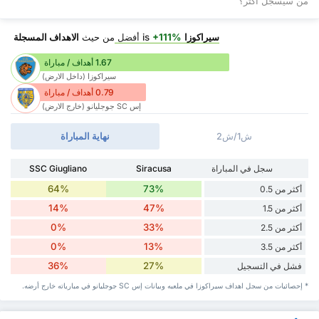
من سيسجل اكثر؟
سيراكوزا
is
+111%
أفضل
من حيث
الاهداف المسجلة
1.67 أهداف / مباراة
سيراكوزا (داخل الارض)
0.79 أهداف / مباراة
إس SC جوجليانو (خارج الارض)
ش1/ش2
نهاية المباراة
سجل في المباراة
Siracusa
SSC Giugliano
64%
73%
أكثر من 0.5
14%
47%
أكثر من 1.5
0%
33%
أكثر من 2.5
0%
13%
أكثر من 3.5
36%
27%
فشل في التسجيل
* إحصائيات من سجل اهداف سيراكوزا في ملعبه وبيانات إس SC جوجليانو في مبارياته خارج أرضه.