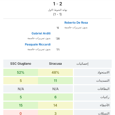
1
-
2
نهاية الشوط الاول
(1 - 1)
Roberto De Rosa
بدون تمريرات حاسمة
6'
Gabriel Arditi
بدون تمريرات حاسمة
26'
Pasquale Riccardi
بدون تمريرات حاسمة
71'
إحصائيات
Siracusa
SSC Giugliano
الاستحواذ
48%
52%
التسديدات
11
5
البطاقات
N/A
N/A
ركنيات
6
5
الأخطاء
14
15
التسللات
3
0