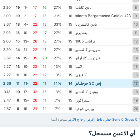
نادي كاتانيا
2.20
19
-1
17
16
27%
15
8
Atalanta Bergamasca Calcio U23
2.00
19
-2
17
15
31%
16
9
نادي كاسيرتانا
2.67
18
-4
22
18
33%
15
10
بيتشيرنو
2.93
15
-10
27
17
27%
15
11
تراباني 1905
2.60
15
-13
26
13
27%
15
12
سورينتو كالتشيو
2.20
14
-11
22
11
27%
15
13
فيرتوس كازارانو
3.67
14
-15
35
20
27%
15
14
لاتينا
2.27
13
-10
22
12
13%
15
15
كافيزي
2.27
11
-10
22
12
13%
15
16
إس SC جوجليانو
2.36
11
-11
22
11
14%
14
17
بوتينزا كالتشيو
3.13
10
-17
32
15
13%
15
18
سيراكوزا
2.47
6
-15
26
11
7%
15
19
يو إس فوجيا
2.87
6
-19
31
12
7%
15
20
*
Serie C Group C ‏جداول داخل الأرض ‏و خارج الأرض
‏متوفرة أيضا
أي الاعبين سيسجل؟