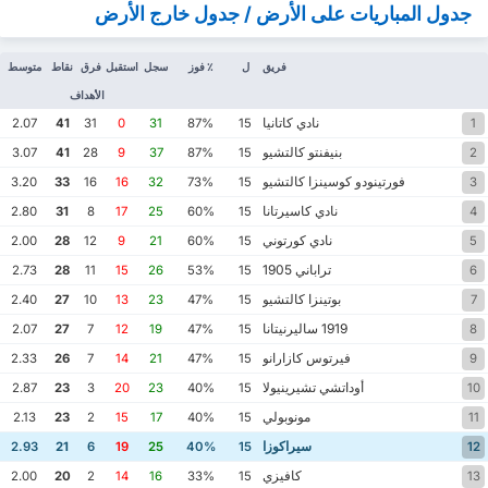
جدول المباريات على الأرض / جدول خارج الأرض
فريق
ل
٪ فوز
سجل
استقبل
فرق
نقاط
متوسط
الأهداف
نادي كاتانيا
2.07
41
31
0
31
87%
15
1
بنيفنتو كالتشيو
3.07
41
28
9
37
87%
15
2
فورتينودو كوسينزا كالتشيو
3.20
33
16
16
32
73%
15
3
نادي كاسيرتانا
2.80
31
8
17
25
60%
15
4
نادي كورتوني
2.00
28
12
9
21
60%
15
5
تراباني 1905
2.73
28
11
15
26
53%
15
6
بوتينزا كالتشيو
2.40
27
10
13
23
47%
15
7
1919 ساليرنيتانا
2.07
27
7
12
19
47%
15
8
فيرتوس كازارانو
2.33
26
7
14
21
47%
15
9
أوداتشي تشيرينيولا
2.87
23
3
20
23
40%
15
10
مونوبولي
2.13
23
2
15
17
40%
15
11
سيراكوزا
2.93
21
6
19
25
40%
15
12
كافيزي
2.00
20
2
14
16
33%
15
13