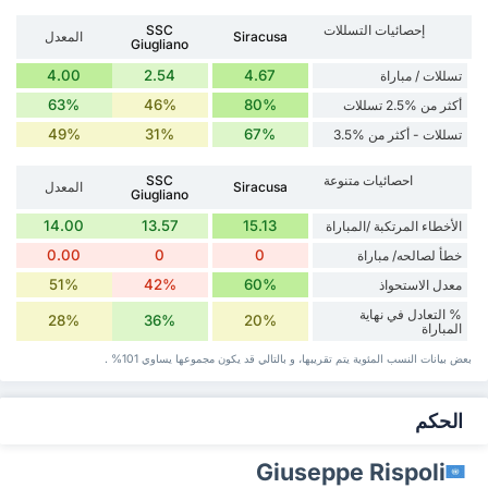
إحصائيات التسللات
SSC
Siracusa
المعدل
Giugliano
4.00
2.54
4.67
تسللات / مباراة
63%
46%
80%
أكثر من %2.5 تسللات
49%
31%
67%
تسللات - أكثر من %3.5
احصائيات متنوعة
SSC
Siracusa
المعدل
Giugliano
14.00
13.57
15.13
الأخطاء المرتكبة /المباراة
0.00
0
0
خطأ لصالحه/ مباراة
51%
42%
60%
معدل الاستحواذ
% التعادل في نهاية
28%
36%
20%
المباراة
بعض بيانات ‏النسب المئوية يتم تقريبها، و بالتالي قد ‏يكون مجموعها يساوي 101% .
‏الحكم
Giuseppe Rispoli