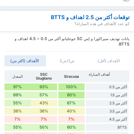
أرضه.
توقعات أكثر من 2.5 اهداف و BTTS
كم عدد الأهداف في هذه المباراة؟
يانات تهديف سيراكوزا و إس SC جوجليانو أكثر من 0.5 ~ 4.5 اهداف و
BTTS.
الأهداف (أقل)
ش1/ش2
الأهداف (اكثر من)
أهداف المباراة
SSC
Siracusa
المعدل
Giugliano
97%
93%
100%
أكثر من 0.5
69%
57%
80%
أكثر من 1.5
55%
43%
67%
أكثر من 2.5
38%
36%
40%
أكثر من 3.5
7%
7%
7%
أكثر من 4.5
55%
50%
60%
BTTS