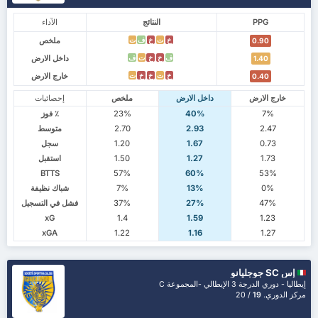
PPG
النتائج
الآداء
ملخص
خ
ت
خ
ف
ت
0.90
داخل الارض
ف
خ
خ
ت
ف
1.40
خارج الارض
خ
ت
خ
خ
ت
0.40
خارج الارض
داخل الارض
ملخص
إحصائيات
7%
40%
23%
٪ فوز
2.47
2.93
2.70
متوسط
0.73
1.67
1.20
سجل
1.73
1.27
1.50
استقبل
BTTS
57%
60%
53%
0%
13%
7%
شباك نظيفة
47%
27%
37%
فشل في التسجيل
xG
1.4
1.59
1.23
xGA
1.22
1.16
1.27
إس SC جوجليانو
إيطاليا - دوري الدرجة 3 الإيطالي -المجموعة C
مركز الدوري.
19
/ 20