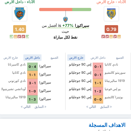
الآداء - خارج الارض
الآداء - داخل الارض
سيراكوزا
is
+77%
أفضل
من
1.40
0.79
حيث
ت
خ
ت
خ
خ
ف
خ
خ
ت
ف
نقط لكل مباراة
الجميع
داخل الارض
خارج الارض
الجميع
داخل الارض
خارج الارض
نادي كاتانيا
إس SC جوجليانو
نادي كاسيرتانا
سيراكوزا
4 - 0
1 - 0
سورينتو كالتشيو
إس SC جوجليانو
نادي كاتانيا
سيراكوزا
1 - 1
1 - 0
1919 ساليرنيتانا
إس SC جوجليانو
نادي كورتوني
سيراكوزا
1 - 3
1 - 1
يو إس فوجيا
إس SC جوجليانو
أوداتشي تشيرينيولا
سيراكوزا
0 - 1
2 - 1
بوتينزا كالتشيو
إس SC جوجليانو
1919 ساليرنيتانا
سيراكوزا
3 - 1
0 - 0
السابق
التالي
السابق
التالي
الاهداف المسجلة