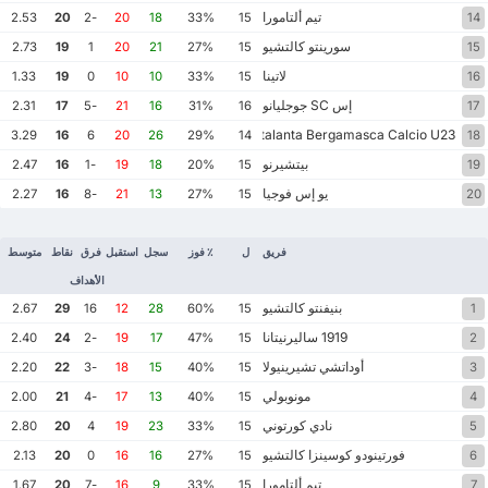
تيم ألتامورا
2.53
20
-2
20
18
33%
15
14
سورينتو كالتشيو
2.73
19
1
20
21
27%
15
15
لاتينا
1.33
19
0
10
10
33%
15
16
إس SC جوجليانو
2.31
17
-5
21
16
31%
16
17
Atalanta Bergamasca Calcio U23
3.29
16
6
20
26
29%
14
18
بيتشيرنو
2.47
16
-1
19
18
20%
15
19
يو إس فوجيا
2.27
16
-8
21
13
27%
15
20
فريق
ل
٪ فوز
سجل
استقبل
فرق
نقاط
متوسط
الأهداف
بنيفنتو كالتشيو
2.67
29
16
12
28
60%
15
1
1919 ساليرنيتانا
2.40
24
-2
19
17
47%
15
2
أوداتشي تشيرينيولا
2.20
22
-3
18
15
40%
15
3
مونوبولي
2.00
21
-4
17
13
40%
15
4
نادي كورتوني
2.80
20
4
19
23
33%
15
5
فورتينودو كوسينزا كالتشيو
2.13
20
0
16
16
27%
15
6
تيم ألتامورا
1.67
20
-7
16
9
33%
15
7