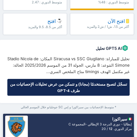
متوسط الدوري : 48%
متوسط الدوري : 2.47
افتح الآن
افتح
أكثر من 1.5، ش1 / ش2 والمزيد
أكثر من 8.5، 9.5 والمزيد
GPT5 AI تحليل
تحليل للمباراة: Siracusa vs SSC Giugliano المكان: Stadio Nicola de
Simone المَوعد: 8 مارس، الجولة 31 من الموسم 2025/2026 الحالة:
غير مكتمل الهدف timings متاح الملخص السري...
تسجّل لتصبح مستخدمًا (مجانا) و تتمكن من عرض تحليلات الإحصائيات من
طرف GPT-4
* متوسط الإحصائيات بين سيراكوزا و إس SC جوجليانو خلال الموسم الحالي
سيراكوزا
إيطاليا - دوري الدرجة 3 الإيطالي -المجموعة C
مركز الدوري.
12
/ 20