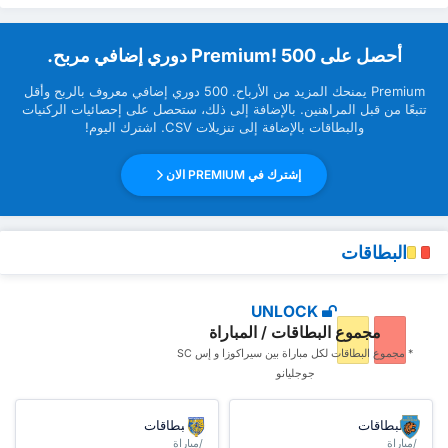
‏أحصل على Premium! 500 دوري إضافي مربح.
Premium ‏يمنحك المزيد من ‏الأرباح. 500 دوري إضافي معروف بالربح وأقل
تتبعًا من قبل ‏المراهنين. بالإضافة إلى ذلك، ستحصل على إحصائيات الركنيات
والبطاقات بالإضافة إلى تنزيلات CSV. اشترك اليوم!
إشترك في PREMIUM الان
البطاقات
UNLOCK
مجموع البطاقات / المباراة
* مجموع البطاقات ‏لكل مباراة بين سيراكوزا و إس SC
جوجليانو
البطاقات
البطاقات
/مباراة
/مباراة