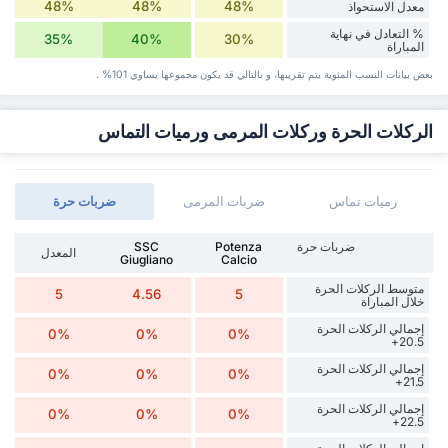
48%
48%
48%
معدل الاستحواذ
% التعادل في نهاية
35%
40%
30%
المباراة
بعض بيانات ‏النسب المئوية يتم تقريبها، و بالتالي قد ‏يكون مجموعها يساوي 101% .
الركلات الحرة وركلات المرمى ورميات التماس
رميات تماس
ضربات المرمى
‏ضربات حرة
‏ضربات حرة
Potenza
SSC
المعدل
Giugliano
Calcio
متوسط الركلات الحرة
5
4.56
5
خلال المباراة
إجمالي الركلات الحرة
0%
0%
0%
20.5+
إجمالي الركلات الحرة
0%
0%
0%
21.5+
إجمالي الركلات الحرة
0%
0%
0%
22.5+