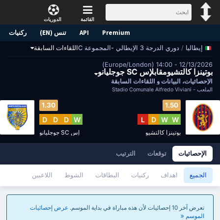
القائمة
الدوريات
Premium
API
تنس (EN)
ركنيات
/
دوري الدرجة 3 الإيطالي -المجموعة C
اللقاءات السابقة
إيطاليا
12/13/2026 - 14:00 (Europe/London)
بوتينزا كالتشيومقابلإس SC جوجليانو
الإحصائيات، البيانات و اللقاءات السابقة
الملعب -
Stadio Comunale Alfredo Viviani
1.30
1.50
D
D
D
W
L
D
W
W
بوتينزا كالتشيو
إس SC جوجليانو
الإحصائيات
توقعات
الترتيب
الجميع
اهداف
ركنيات
البطاقات
الشوط
اللاعبين
تعرض آخر 10 إحصائيات لأن هذه مباراة في بداية الموسم.
عرض إحصائيات
الموسم