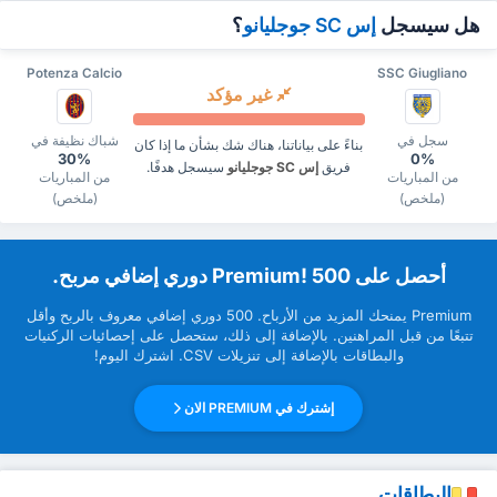
هل سيسجل
إس SC جوجليانو
؟
Potenza Calcio
SSC Giugliano
غير مؤكد
سجل في
شباك نظيفة في
بناءً على بياناتنا، هناك شك بشأن ما إذا كان
30%
0%
فريق
إس SC جوجليانو
سيسجل هدفًا.
من المباريات
من المباريات
(ملخص)
(ملخص)
‏أحصل على Premium! 500 دوري إضافي مربح.
Premium ‏يمنحك المزيد من ‏الأرباح. 500 دوري إضافي معروف بالربح وأقل
تتبعًا من قبل ‏المراهنين. بالإضافة إلى ذلك، ستحصل على إحصائيات الركنيات
والبطاقات بالإضافة إلى تنزيلات CSV. اشترك اليوم!
إشترك في PREMIUM الان
البطاقات