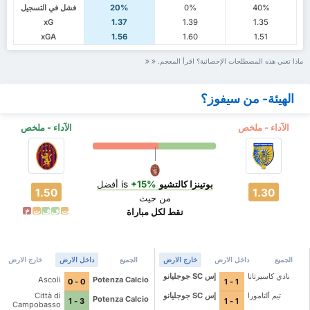
40%
0%
20%
فشل في التسجيل
xG
1.37
1.39
1.35
xGA
1.56
1.60
1.51
ماذا تعني هذه المصطلحات الإحصائية؟ اقرأ المعجم.
الهيئة- من سيفوز؟
الآداء - ملخص
الآداء - ملخص
بوتينزا كالتشيو
is
+15%
أفضل
1.50
1.30
من حيث
نقط لكل مباراة
ت
ف
ف
ت
خ
الجميع
داخل الارض
خارج الارض
الجميع
داخل الارض
خارج الارض
نادي كاسيرتانا
إس SC جوجليانو
Ascoli
Potenza Calcio
0 - 0
1 - 1
تيم ألتامورا
إس SC جوجليانو
Città di
Potenza Calcio
3 - 1
1 - 1
Campobasso