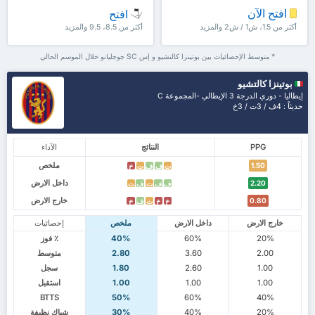
افتح الآن
افتح
أكثر من 1.5، ش1 / ش2 والمزيد
أكثر من 8.5، 9.5 والمزيد
* متوسط الإحصائيات بين بوتينزا كالتشيو و إس SC جوجليانو خلال الموسم الحالي
بوتينزا كالتشيو
إيطاليا - دوري الدرجة 3 الإيطالي -المجموعة C
حديثاً : 4ف / 3ت / 3خ
PPG
النتائج
الآداء
ملخص
1.50
ت
ف
ف
ت
خ
داخل الارض
2.20
ف
ف
ت
ف
ت
خارج الارض
0.80
خ
خ
ت
ف
خ
خارج الارض
داخل الارض
ملخص
إحصائيات
20%
60%
40%
٪ فوز
2.00
3.60
2.80
متوسط
1.00
2.60
1.80
سجل
1.00
1.00
1.00
استقبل
BTTS
50%
60%
40%
20%
40%
30%
شباك نظيفة