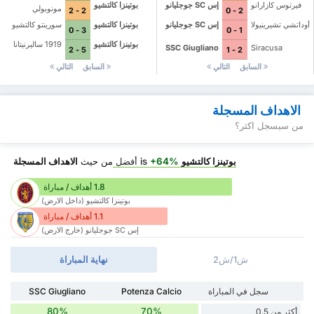
فيرتوس كازارانو
إس SC جوجليانو
بوتينزا كالتشيو
مونوبولي
2 - 2
2 - 0
أوداتشي تشيرينيولا
إس SC جوجليانو
بوتينزا كالتشيو
سورينتو كالتشيو
3 - 0
1 - 0
بوتينزا كالتشيو
1919 ساليرنيتانا
SSC Giugliano
Siracusa
5 - 2
2 - 1
السابق
التالي
السابق
التالي
الاهداف المسجلة
من سيسجل اكثر؟
بوتينزا كالتشيو
is
+64%
أفضل
من حيث
الاهداف المسجلة
1.8 أهداف / مباراة
بوتينزا كالتشيو (داخل الارض)
1.1 أهداف / مباراة
إس SC جوجليانو (خارج الارض)
ش1/ش2
نهاية المباراة
سجل في المباراة
Potenza Calcio
SSC Giugliano
80%
70%
أكثر من 0.5