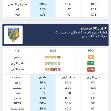
40%
20%
30%
فشل في التسجيل
xG
1.25
1.47
1.03
xGA
1.75
1.72
1.78
إس SC جوجليانو
إيطاليا - دوري الدرجة 3 الإيطالي -المجموعة C
حديثاً : 3ف / 4ت / 3خ
PPG
النتائج
الآداء
ملخص
1.30
خ
ف
ت
ت
ت
داخل الارض
2.20
ت
ف
ف
ف
ت
خارج الارض
0.40
خ
خ
خ
ت
ت
خارج الارض
داخل الارض
ملخص
إحصائيات
0%
60%
30%
٪ فوز
2.00
2.20
2.10
متوسط
0.60
1.60
1.10
سجل
1.40
0.60
1.00
استقبل
BTTS
60%
60%
60%
0%
40%
20%
شباك نظيفة