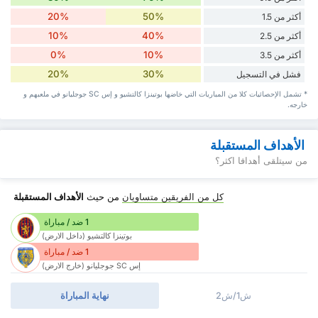
20%
50%
أكثر من 1.5
10%
40%
أكثر من 2.5
0%
10%
أكثر من 3.5
20%
30%
فشل في التسجيل
* تشمل الإحصائيات كلا من المباريات التي خاضها بوتينزا كالتشيو و إس SC جوجليانو في ملعبهم و
خارجه.
الأهداف المستقبلة
من سيتلقى أهدافا اكثر؟
كل من الفريقين متساويان
من حيث
الأهداف المستقبلة
1 ضد / مباراة
بوتينزا كالتشيو (داخل الارض)
1 ضد / مباراة
إس SC جوجليانو (خارج الارض)
ش1/ش2
نهاية المباراة