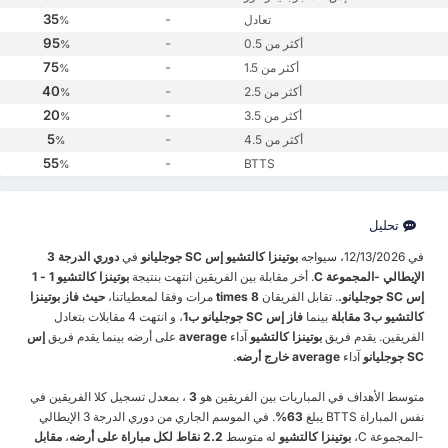
35
-
تعادل
%
95
-
أكثر من 0.5
%
75
-
أكثر من 1.5
%
40
-
أكثر من 2.5
%
20
-
أكثر من 3.5
%
5
-
أكثر من 4.5
%
55
-
BTTS
%
تحليل
في 12/13/2026، سيواجه
بوتينزا كالتشيو
إس SC جوجليانو
في
دوري الدرجة 3
الإيطالي -المجموعة C
. أخر مقابلة بين الفريقين انتهت بنتيجة
بوتينزا كالتشيو 1 - 1
إس SC جوجليانو.
. تقابل الفريقان
8 times
مرات وفقا لمعطياتنا،
حيث فاز بوتينزا
كالتشيو ب3 مقابلة
بينما
فاز إس SC جوجليانو ب1
، و انتهت 4 مقابلات بتعادل
الفريقين. يقدم فريق
بوتينزا كالتشيو
آداء
average
على أرضه بينما يقدم فريق
إس
SC جوجليانو
آداء
average خارج أرضه
.
متوسط الأهداف في المباريات بين الفريقين هو
3
، بمعدل تسجيل كلا الفريقين في
نفس المباراة BTTS يبلغ
63%
. في الموسم الجاري من دوري الدرجة 3 الإيطالي
-المجموعة C،
بوتينزا كالتشيو
له متوسط
2.2 نقاط لكل مباراة على أرضه
،
مقابل