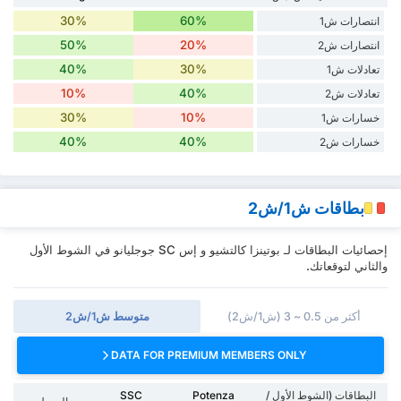
30%
60%
انتصارات ش1
50%
20%
انتصارات ش2
40%
30%
تعادلات ش1
10%
40%
تعادلات ش2
30%
10%
خسارات ش1
40%
40%
خسارات ش2
بطاقات ش1/ش2
إحصائيات البطاقات لـ بوتينزا كالتشيو و إس SC جوجليانو في الشوط الأول
والثاني لتوقعاتك.
أكثر من 0.5 ~ 3 (ش1/ش2)
متوسط ش1/ش2
DATA FOR PREMIUM MEMBERS ONLY
البطاقات (الشوط الأول /
Potenza
SSC