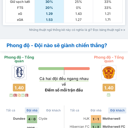
Giữ sạch lưới
30%
25%
33%
FTS
20%
0%
33%
xG
1.29
1.43
1.21
xGA
1.53
1.27
1.71
Những thuật ngữ thống kê này có nghĩa là gì? Đọc bảng thuật ngữ
Phong độ - Đội nào sẽ giành chiến thắng?
Phong độ - Tổng
Phong độ - Tổng
quan
quan
Cả hai đội đều ngang nhau
về
1.40
1.40
Điểm số mỗi trận đấu
W
W
L
D
W
L
Tất cả
Đội nhà
Đội khách
Tất cả
Đội nhà
Đội khách
Dundee
Clyde
HJK
Motherwell
4 - 0
1 - 1
Hibernian FC
Motherwell FC
1 - 2