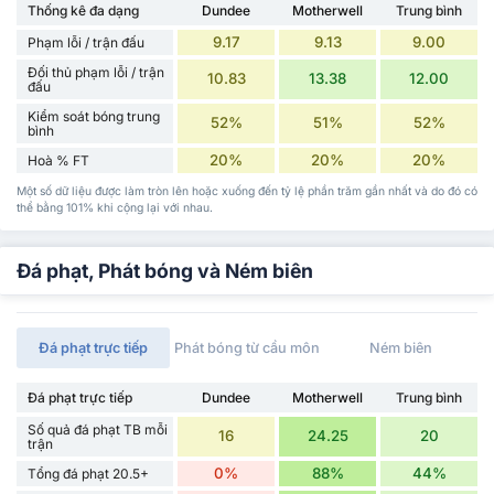
Thống kê đa dạng
Dundee
Motherwell
Trung bình
9.17
9.13
9.00
Phạm lỗi / trận đấu
Đối thủ phạm lỗi / trận
10.83
13.38
12.00
đấu
Kiểm soát bóng trung
52%
51%
52%
bình
20%
20%
20%
Hoà % FT
Một số dữ liệu được làm tròn lên hoặc xuống đến tỷ lệ phần trăm gần nhất và do đó có
thể bằng 101% khi cộng lại với nhau.
Đá phạt, Phát bóng và Ném biên
Đá phạt trực tiếp
Phát bóng từ cầu môn
Ném biên
Đá phạt trực tiếp
Dundee
Motherwell
Trung bình
Số quả đá phạt TB mỗi
16
24.25
20
trận
0%
88%
44%
Tổng đá phạt 20.5+