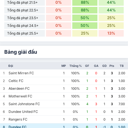
0%
88%
44%
Tổng đá phạt 21.5+
0%
88%
44%
Tổng đá phạt 22.5+
0%
50%
25%
Tổng đá phạt 23.5+
0%
50%
25%
Tổng đá phạt 24.5+
0%
25%
13%
Tổng đá phạt 25.5+
Bảng giải đấu
Đội
MP
Thắng %
GF
GA
GD
Pts
TB
Saint Mirren FC
1
1
100%
2
0
2
3
2.00
Celtic FC
2
1
100%
1
0
1
3
1.00
Aberdeen FC
3
1
100%
2
1
1
3
3.00
Motherwell FC
4
1
100%
2
1
1
3
3.00
Saint Johnstone FC
5
1
100%
4
3
1
3
7.00
Dundee United FC
6
1
0%
1
1
0
1
2.00
Rangers FC
7
1
0%
1
1
0
1
2.00
Dundee FC
8
1
0%
0
1
-1
0
1.00