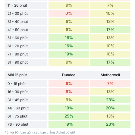
9%
7%
11 - 20 phút
0%
10%
21 - 30 phút
6%
13%
31 - 40 phút
6%
17%
41 - 50 phút
16%
13%
51 - 60 phút
16%
10%
61 - 70 phút
19%
10%
71 - 80 phút
9%
17%
81 - 90 phút
Mỗi 15 phút
Dundee
Motherwell
6%
7%
0 - 15 phút
6%
13%
16 - 30 phút
9%
23%
31 - 45 phút
19%
20%
46 - 60 phút
25%
13%
61 - 75 phút
19%
23%
76 - 90 phút
45' và 90' bao gồm các bàn thắng ở phút bù giờ.