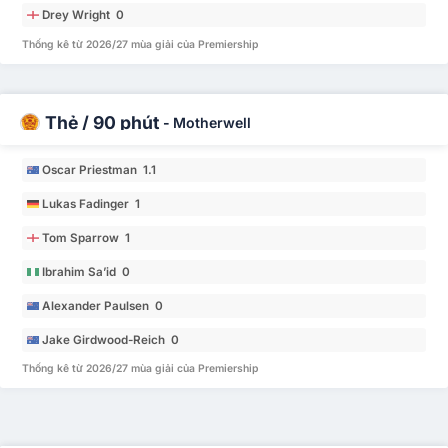
Drey Wright 0
Thống kê từ 2026/27 mùa giải của Premiership
Thẻ / 90 phút
-
Motherwell
Oscar Priestman 1.1
Lukas Fadinger 1
Tom Sparrow 1
Ibrahim Sa’id 0
Alexander Paulsen 0
Jake Girdwood-Reich 0
Thống kê từ 2026/27 mùa giải của Premiership