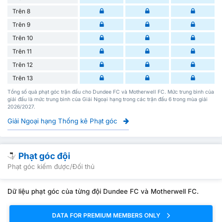
Trên 8
Trên 9
Trên 10
Trên 11
Trên 12
Trên 13
Tổng số quả phạt góc trận đấu cho Dundee FC và Motherwell FC. Mức trung bình của
giải đấu là mức trung bình của Giải Ngoại hạng trong các trận đấu 6 trong mùa giải
2026/2027.
Giải Ngoại hạng Thống kê Phạt góc
Phạt góc đội
Phạt góc kiếm được/Đối thủ
Dữ liệu phạt góc của từng đội Dundee FC và Motherwell FC.
DATA FOR PREMIUM MEMBERS ONLY