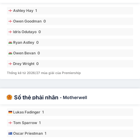
Ashley Hay 1
Owen Goodman 0
Idris Odutayo 0
Ryan Astley 0
Owen Bevan 0
Drey Wright 0
Thống kê từ 2026/27 mùa giải của Premiership
Số thẻ phải nhận
-
Motherwell
Lukas Fadinger 1
Tom Sparrow 1
Oscar Priestman 1