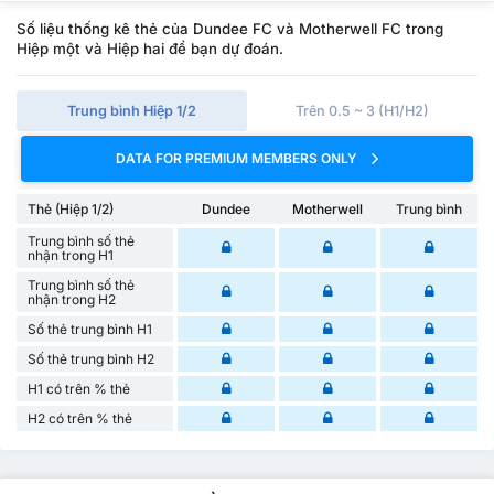
Số liệu thống kê thẻ của Dundee FC và Motherwell FC trong
Hiệp một và Hiệp hai để bạn dự đoán.
Trung bình Hiệp 1/2
Trên 0.5 ~ 3 (H1/H2)
DATA FOR PREMIUM MEMBERS ONLY
Thẻ (Hiệp 1/2)
Dundee
Motherwell
Trung bình
Trung bình số thẻ
nhận trong H1
Trung bình số thẻ
nhận trong H2
Số thẻ trung bình H1
Số thẻ trung bình H2
H1 có trên % thẻ
H2 có trên % thẻ