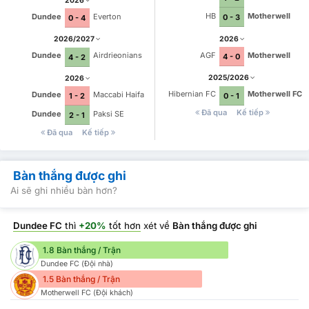
2026
HB
Motherwell
Dundee
Everton
0 - 3
0 - 4
2026
2026/2027
AGF
Motherwell
Dundee
Airdrieonians
4 - 0
4 - 2
2025/2026
2026
Hibernian FC
Motherwell FC
Dundee
Maccabi Haifa
0 - 1
1 - 2
Đã qua
Kế tiếp
Dundee
Paksi SE
2 - 1
Đã qua
Kế tiếp
Bàn thắng được ghi
Ai sẽ ghi nhiều bàn hơn?
Dundee FC
thì
+20%
tốt hơn
xét về
Bàn thắng được ghi
1.8 Bàn thắng / Trận
Dundee FC (Đội nhà)
1.5 Bàn thắng / Trận
Motherwell FC (Đội khách)