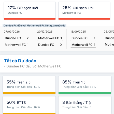
17%
25%
Giữ sạch lưới
Giữ sạch lưới
Dundee FC
Motherwell FC
Dundee FC đấu với Motherwell FC Kết quả trước đó
13/09/2025
07/03/2026
20/12/2025
03/05/
Dundee FC
1
Dundee FC
2
Motherwell FC
1
Dunde
Mothe
Motherwell FC
1
Motherwell FC
1
Dundee FC
0
Tất cả Dự đoán
- Dundee FC đấu với Motherwell FC
55%
85%
Trên 2.5
Trên 1.5
Trung bình Giải đấu : 50%
Trung bình Giải đấu : 83%
50%
3
BTTS
Bàn thắng / Trận
Trung bình Giải đấu : 67%
Trung bình Giải đấu : 3