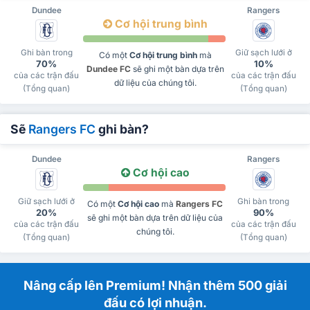
Dundee
Rangers
Cơ hội trung bình
Ghi bàn trong
Giữ sạch lưới ở
Có một
Cơ hội trung bình
mà
70%
10%
Dundee FC
sẽ ghi một bàn dựa trên
của các trận đấu
của các trận đấu
dữ liệu của chúng tôi.
(Tổng quan)
(Tổng quan)
Sẽ
Rangers FC
ghi bàn?
Dundee
Rangers
Cơ hội cao
Giữ sạch lưới ở
Ghi bàn trong
Có một
Cơ hội cao
mà
Rangers FC
20%
90%
sẽ ghi một bàn dựa trên dữ liệu của
của các trận đấu
của các trận đấu
chúng tôi.
(Tổng quan)
(Tổng quan)
Nâng cấp lên Premium! Nhận thêm 500 giải
đấu có lợi nhuận.