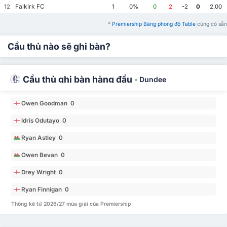
Falkirk FC
12
1
0%
0
2
-2
0
2.00
*
Premiership Bảng phong độ Table
cũng có sẵn
Cầu thủ nào sẽ ghi bàn?
Cầu thủ ghi bàn hàng đầu
-
Dundee
Owen Goodman 0
Idris Odutayo 0
Ryan Astley 0
Owen Bevan 0
Drey Wright 0
Ryan Finnigan 0
Thống kê từ 2026/27 mùa giải của Premiership