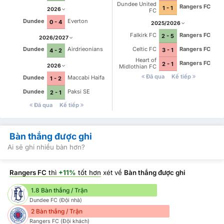
Dundee United
Rangers FC
1 - 1
2026
FC
Dundee
Everton
0 - 4
2025/2026
Falkirk FC
Rangers FC
2 - 5
2026/2027
Celtic FC
Rangers FC
Dundee
Airdrieonians
3 - 1
4 - 2
Heart of
Rangers FC
2 - 1
2026
Midlothian FC
Đã qua
Kế tiếp
Dundee
Maccabi Haifa
1 - 2
Dundee
Paksi SE
2 - 1
Đã qua
Kế tiếp
Bàn thắng được ghi
Ai sẽ ghi nhiều bàn hơn?
Rangers FC
thì
+11%
tốt hơn
xét về
Bàn thắng được ghi
1.8 Bàn thắng / Trận
Dundee FC (Đội nhà)
2 Bàn thắng / Trận
Rangers FC (Đội khách)