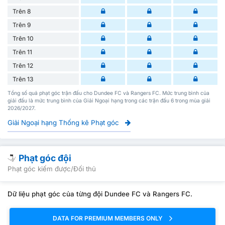
Trên 8
Trên 9
Trên 10
Trên 11
Trên 12
Trên 13
Tổng số quả phạt góc trận đấu cho Dundee FC và Rangers FC. Mức trung bình của
giải đấu là mức trung bình của Giải Ngoại hạng trong các trận đấu 6 trong mùa giải
2026/2027.
Giải Ngoại hạng Thống kê Phạt góc
Phạt góc đội
Phạt góc kiếm được/Đối thủ
Dữ liệu phạt góc của từng đội Dundee FC và Rangers FC.
DATA FOR PREMIUM MEMBERS ONLY