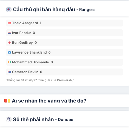
Cầu thủ ghi bàn hàng đầu
-
Rangers
Thelo Aasgaard 1
Ivor Pandur 0
Ben Godfrey 0
Lawrence Shankland 0
Mohammed Diomande 0
Cameron Devlin 0
Thống kê từ 2026/27 mùa giải của Premiership
Ai sẽ nhận thẻ vàng và thẻ đỏ?
Số thẻ phải nhận
-
Dundee