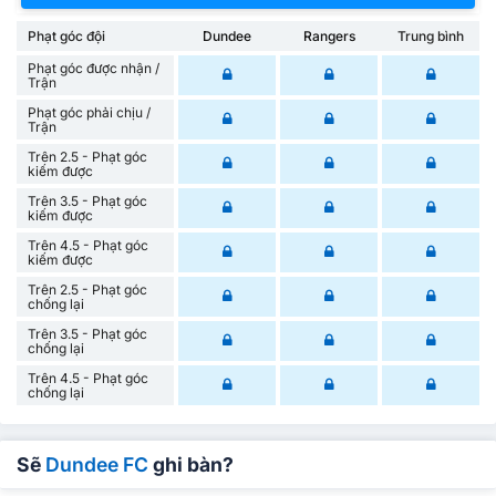
Phạt góc đội
Dundee
Rangers
Trung bình
Phạt góc được nhận /
Trận
Phạt góc phải chịu /
Trận
Trên 2.5 - Phạt góc
kiếm được
Trên 3.5 - Phạt góc
kiếm được
Trên 4.5 - Phạt góc
kiếm được
Trên 2.5 - Phạt góc
chống lại
Trên 3.5 - Phạt góc
chống lại
Trên 4.5 - Phạt góc
chống lại
Sẽ
Dundee FC
ghi bàn?