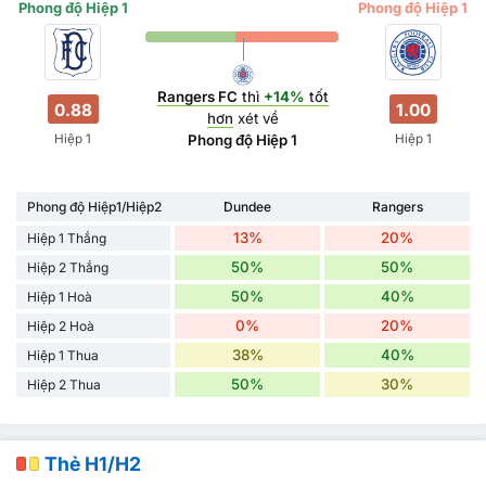
Phong độ Hiệp 1
Phong độ Hiệp 1
Rangers FC
thì
+14%
tốt
0.88
1.00
hơn
xét về
Hiệp 1
Hiệp 1
Phong độ Hiệp 1
Phong độ Hiệp1/Hiệp2
Dundee
Rangers
13%
20%
Hiệp 1 Thắng
50%
50%
Hiệp 2 Thắng
50%
40%
Hiệp 1 Hoà
0%
20%
Hiệp 2 Hoà
38%
40%
Hiệp 1 Thua
50%
30%
Hiệp 2 Thua
Thẻ H1/H2