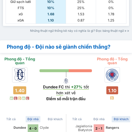
Giữ sạch lưới
10%
25%
0%
FTS
10%
25%
0%
xG
1.68
1.53
1.78
xGA
1.10
0.87
1.25
Những thuật ngữ thống kê này có nghĩa là gì? Đọc bảng thuật ngữ
Phong độ - Đội nào sẽ giành chiến thắng?
Phong độ - Tổng
Phong độ - Tổng
quan
quan
Dundee FC
thì
+27%
tốt
1.40
1.10
hơn
xét về
D
Điểm số mỗi trận đấu
W
L
D
W
L
Tất cả
Đội nhà
Đội khách
Tất cả
Đội nhà
Đội khách
Jagiellonia
Dundee
Clyde
Rangers
4 - 0
2 - 1
Białystok