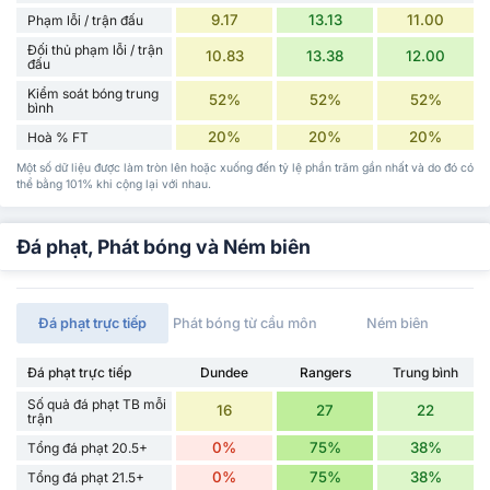
9.17
13.13
11.00
Phạm lỗi / trận đấu
Đối thủ phạm lỗi / trận
10.83
13.38
12.00
đấu
Kiểm soát bóng trung
52%
52%
52%
bình
20%
20%
20%
Hoà % FT
Một số dữ liệu được làm tròn lên hoặc xuống đến tỷ lệ phần trăm gần nhất và do đó có
thể bằng 101% khi cộng lại với nhau.
Đá phạt, Phát bóng và Ném biên
Đá phạt trực tiếp
Phát bóng từ cầu môn
Ném biên
Đá phạt trực tiếp
Dundee
Rangers
Trung bình
Số quả đá phạt TB mỗi
16
27
22
trận
0%
75%
38%
Tổng đá phạt 20.5+
0%
75%
38%
Tổng đá phạt 21.5+