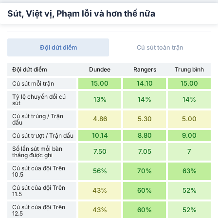
Sút, Việt vị, Phạm lỗi và hơn thế nữa
Đội dứt điểm
Cú sút toàn trận
Đội dứt điểm
Dundee
Rangers
Trung bình
15.00
14.10
15.00
Cú sút mỗi trận
Tỷ lệ chuyển đổi cú
13%
14%
14%
sút
Cú sút trúng / Trận
4.86
5.30
5.00
đấu
10.14
8.80
9.00
Cú sút trượt / Trận đấu
Số lần sút mỗi bàn
7.50
7.05
7
thắng được ghi
Cú sút của đội Trên
56%
70%
63%
10.5
Cú sút của đội Trên
43%
60%
52%
11.5
Cú sút của đội Trên
43%
60%
52%
12.5