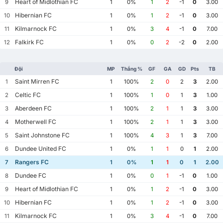
Heart of Midlothian FC
9
1
0%
1
2
-1
0
3.00
Hibernian FC
10
1
0%
1
2
-1
0
3.00
Kilmarnock FC
11
1
0%
3
4
-1
0
7.00
Falkirk FC
12
1
0%
0
2
-2
0
2.00
Đội
MP
Thắng %
GF
GA
GD
Pts
TB
Saint Mirren FC
1
1
100%
2
0
2
3
2.00
Celtic FC
2
1
100%
1
0
1
3
1.00
Aberdeen FC
3
1
100%
2
1
1
3
3.00
Motherwell FC
4
1
100%
2
1
1
3
3.00
Saint Johnstone FC
5
1
100%
4
3
1
3
7.00
Dundee United FC
6
1
0%
1
1
0
1
2.00
Rangers FC
7
1
0%
1
1
0
1
2.00
Dundee FC
8
1
0%
0
1
-1
0
1.00
Heart of Midlothian FC
9
1
0%
1
2
-1
0
3.00
Hibernian FC
10
1
0%
1
2
-1
0
3.00
Kilmarnock FC
11
1
0%
3
4
-1
0
7.00