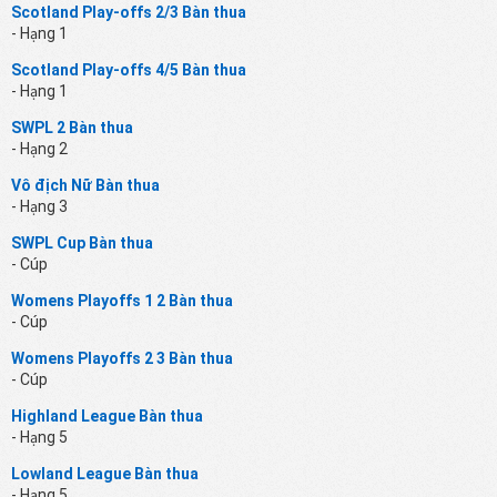
Scotland Play-offs 2/3 Bàn thua
- Hạng 1
Scotland Play-offs 4/5 Bàn thua
- Hạng 1
SWPL 2 Bàn thua
- Hạng 2
Vô địch Nữ Bàn thua
- Hạng 3
SWPL Cup Bàn thua
- Cúp
Womens Playoffs 1 2 Bàn thua
- Cúp
Womens Playoffs 2 3 Bàn thua
- Cúp
Highland League Bàn thua
- Hạng 5
Lowland League Bàn thua
- Hạng 5