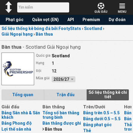
GIẢI ĐẤU
MENU
Phạt góc
Quần vợt (EN)
API
Premium
Dự đoán
Số liệu thống kê bóng đá bởi FootyStats
›
Scotland
›
Giải Ngoại hạng
›
Bàn thua
Bàn thua
- Scotland Giải Ngoại hạng
Quốc gia
Scotland
Hạng
1
Đội
12
Mùa giải
2026/27
Số liệu thống kê chi
Tổng quan
Trận đấu
tiết
Giải đấu
Bàn thắng
Trên/Dưới
Hơn
Bảng Sân nhà & Sân
Tổng số bàn thắng
Bảng trên 0.5 ~ 5.5
Bảng
khách
trung bình
Bảng dưới 0.5 ~ 5.5
Bảng
Bảng Phong độ
Bàn thắng được ghi
Bảng phạt góc
Thắ
Lợi thế sân nhà
Bàn thua
tron
Thẻ