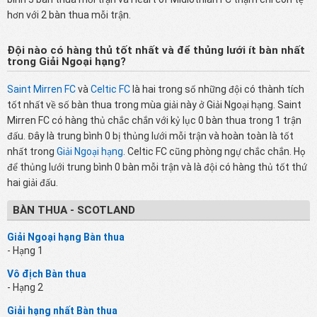
hơn với 2 bàn thua mỗi trận.
Đội nào có hàng thủ tốt nhất và để thủng lưới ít bàn nhất
trong Giải Ngoại hạng?
Saint Mirren FC
và
Celtic FC
là hai trong số những đội có thành tích
tốt nhất về số bàn thua trong mùa giải này ở Giải Ngoại hạng. Saint
Mirren FC có hàng thủ chắc chắn với kỷ lục 0 bàn thua trong 1 trận
đấu. Đây là trung bình 0 bị thủng lưới mỗi trận và hoàn toàn là tốt
nhất trong
Giải Ngoại hạng
. Celtic FC cũng phòng ngự chắc chắn. Họ
để thủng lưới trung bình 0 bàn mỗi trận và là đội có hàng thủ tốt thứ
hai giải đấu.
BÀN THUA - SCOTLAND
Giải Ngoại hạng Bàn thua
- Hạng 1
Vô địch Bàn thua
- Hạng 2
Giải hạng nhất Bàn thua