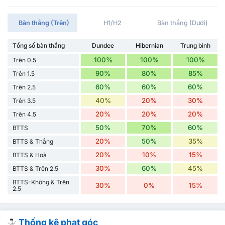
Bàn thắng (Trên)
H1/H2
Bàn thắng (Dưới)
Tổng số bàn thắng
Dundee
Hibernian
Trung bình
100%
100%
100%
Trên 0.5
90%
80%
85%
Trên 1.5
60%
60%
60%
Trên 2.5
40%
20%
30%
Trên 3.5
20%
20%
20%
Trên 4.5
50%
70%
60%
BTTS
20%
50%
35%
BTTS & Thắng
20%
10%
15%
BTTS & Hoà
30%
60%
45%
BTTS & Trên 2.5
BTTS-Không & Trên
30%
0%
15%
2.5
Thống kê phạt góc