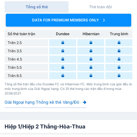
Tổng số thẻ
Thẻ toàn đội
DATA FOR PREMIUM MEMBERS ONLY
Số thẻ toàn trận
Dundee
Hibernian
Trung bình
Trên 2.5
Trên 3.5
Trên 4.5
Trên 5.5
Trên 6.5
Tổng số thẻ trận đấu cho Dundee FC và Hibernian FC. Mức trung bình của giải đấu là
mức trung bình của Giải Ngoại hạng. Có 25 thẻ trong các trận đấu 6 trong mùa
2026/2027.
Giải Ngoại hạng Thống kê thẻ Vàng/Đỏ
Hiệp 1/Hiệp 2 Thắng-Hòa-Thua