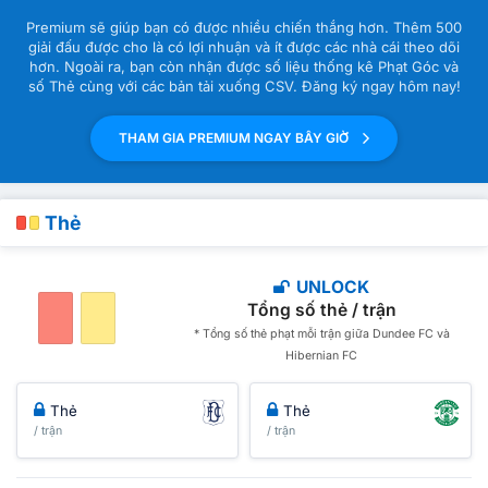
Premium sẽ giúp bạn có được nhiều chiến thắng hơn. Thêm 500
giải đấu được cho là có lợi nhuận và ít được các nhà cái theo dõi
hơn. Ngoài ra, bạn còn nhận được số liệu thống kê Phạt Góc và
số Thẻ cùng với các bản tải xuống CSV. Đăng ký ngay hôm nay!
THAM GIA PREMIUM NGAY BÂY GIỜ
Thẻ
UNLOCK
Tổng số thẻ / trận
* Tổng số thẻ phạt mỗi trận giữa Dundee FC và
Hibernian FC
Thẻ
Thẻ
/ trận
/ trận