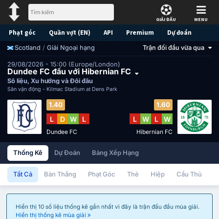
GIẢI ĐẤU
MENU
Phạt góc
Quần vợt (EN)
API
Premium
Dự đoán
/
Giải Ngoại hạng
Trận đối đầu vừa qua
Scotland
29/08/2026 - 15:00 (Europe/London)
Dundee FC đấu với Hibernian FC
Số liệu, Xu hướng và Đối đầu
Sân vận động -
Kilmac Stadium at Dens Park
1.40
1.60
L
D
W
L
L
W
L
W
Dundee FC
Hibernian FC
Thống Kê
Dự Đoán
Bảng Xếp Hạng
Tất Cả
Bàn Thắng
Phạt Góc
Thẻ
Hiệp
Cầu Thủ
Hiển thị 10 số liệu thống kê gần nhất vì đây là trận đấu đầu mùa giải.
Hiển thị thống kê mùa giải