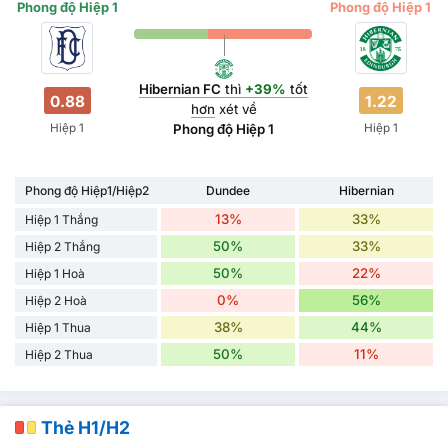
Phong độ Hiệp 1
Phong độ Hiệp 1
Hibernian FC
thì
+39%
tốt
0.88
1.22
hơn
xét về
Hiệp 1
Hiệp 1
Phong độ Hiệp 1
Phong độ Hiệp1/Hiệp2
Dundee
Hibernian
13%
33%
Hiệp 1 Thắng
50%
33%
Hiệp 2 Thắng
50%
22%
Hiệp 1 Hoà
0%
56%
Hiệp 2 Hoà
38%
44%
Hiệp 1 Thua
50%
11%
Hiệp 2 Thua
Thẻ H1/H2