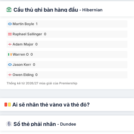
Cầu thủ ghi bàn hàng đầu
-
Hibernian
Martin Boyle 1
Raphael Sallinger 0
Adam Major 0
Warren O 0
Jason Kerr 0
Owen Elding 0
Thống kê từ 2026/27 mùa giải của Premiership
Ai sẽ nhận thẻ vàng và thẻ đỏ?
Số thẻ phải nhận
-
Dundee