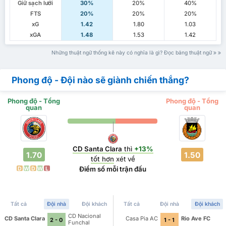
Giữ sạch lưới
30%
20%
40%
FTS
20%
20%
20%
xG
1.42
1.80
1.03
xGA
1.48
1.53
1.42
Những thuật ngữ thống kê này có nghĩa là gì? Đọc bảng thuật ngữ
Phong độ - Đội nào sẽ giành chiến thắng?
Phong độ - Tổng
Phong độ - Tổng
quan
quan
CD Santa Clara
thì
+13%
1.70
1.50
tốt hơn
xét về
Điểm số mỗi trận đấu
D
W
D
W
L
Tất cả
Đội nhà
Đội khách
Tất cả
Đội nhà
Đội khách
CD Nacional
CD Santa Clara
Casa Pia AC
Rio Ave FC
2 - 0
1 - 1
Funchal