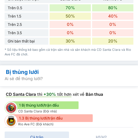
70%
80%
Trên 0.5
50%
40%
Trên 1.5
0%
0%
Trên 2.5
0%
0%
Trên 3.5
30%
20%
Ghi bàn thất bại
* Số liệu thống kê bao gồm cả trận sân nhà và sân khách mà CD Santa Clara và Rio
Ave FC đã chơi.
Bị thủng lưới
Ai sẽ để thủng lưới?
CD Santa Clara
thì
+30%
tốt hơn
xét về
Bàn thua
1 Bị thủng lưới/trận đấu
CD Santa Clara (Đội nhà)
1.3 Bị thủng lưới/trận đấu
Rio Ave FC (Đội khách)
Cả trận
H1/H2