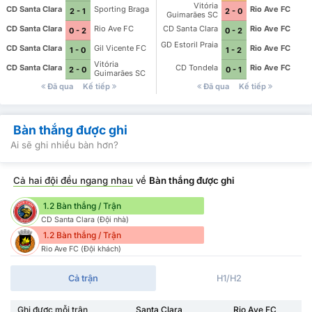
Vitória
CD Santa Clara
Sporting Braga
Rio Ave FC
2 - 1
2 - 0
Guimarães SC
CD Santa Clara
Rio Ave FC
CD Santa Clara
Rio Ave FC
0 - 2
0 - 2
GD Estoril Praia
CD Santa Clara
Gil Vicente FC
Rio Ave FC
1 - 0
1 - 2
Vitória
CD Santa Clara
CD Tondela
Rio Ave FC
2 - 0
0 - 1
Guimarães SC
Đã qua
Kế tiếp
Đã qua
Kế tiếp
Bàn thắng được ghi
Ai sẽ ghi nhiều bàn hơn?
Cả hai đội đều ngang nhau
về
Bàn thắng được ghi
1.2 Bàn thắng / Trận
CD Santa Clara (Đội nhà)
1.2 Bàn thắng / Trận
Rio Ave FC (Đội khách)
Cả trận
H1/H2
Ghi được mỗi trận
Santa Clara
Rio Ave FC