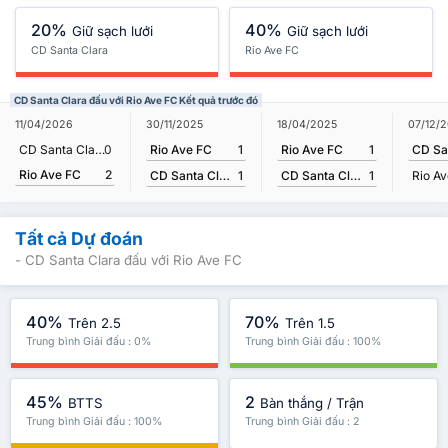
20%
40%
Giữ sạch lưới
Giữ sạch lưới
CD Santa Clara
Rio Ave FC
CD Santa Clara đấu với Rio Ave FC Kết quả trước đó
30/11/2025
18/04/2025
11/04/2026
07/12/
Rio Ave FC
1
Rio Ave FC
1
CD Santa Clara
0
Rio Ave FC
2
CD Santa Clara
1
CD Santa Clara
1
Rio A
Tất cả Dự đoán
- CD Santa Clara đấu với Rio Ave FC
40%
70%
Trên 2.5
Trên 1.5
Trung bình Giải đấu : 0%
Trung bình Giải đấu : 100%
45%
2
BTTS
Bàn thắng / Trận
Trung bình Giải đấu : 100%
Trung bình Giải đấu : 2