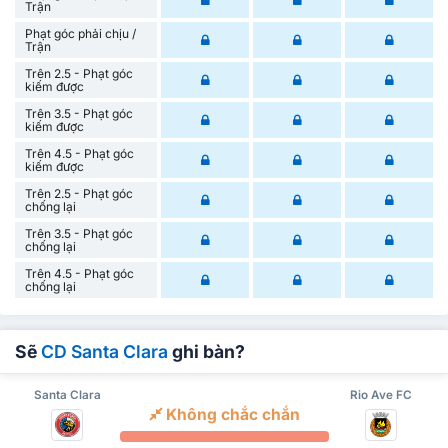
Trận
Phạt góc phải chịu /
Trận
Trên 2.5 - Phạt góc
kiếm được
Trên 3.5 - Phạt góc
kiếm được
Trên 4.5 - Phạt góc
kiếm được
Trên 2.5 - Phạt góc
chống lại
Trên 3.5 - Phạt góc
chống lại
Trên 4.5 - Phạt góc
chống lại
Sẽ
CD Santa Clara
ghi bàn?
Santa Clara
Rio Ave FC
Không chắc chắn