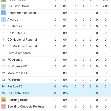
GD Estoril Praia
2
1
0%
1
1
0
1
2.00
Academico de Viseu FC
3
0
0%
0
0
0
0
0
Alverca
4
0
0%
0
0
0
0
0
SL Benfica
5
0
0%
0
0
0
0
0
Casa Pia AC
6
0
0%
0
0
0
0
0
CD Nacional Funchal
7
0
0%
0
0
0
0
0
CS Marítimo Funchal
8
0
0%
0
0
0
0
0
Estrela Amadora
9
0
0%
0
0
0
0
0
FC Arouca
10
0
0%
0
0
0
0
0
Gil Vicente FC
11
0
0%
0
0
0
0
0
Moreirense FC
12
0
0%
0
0
0
0
0
FC Porto
13
0
0%
0
0
0
0
0
Rio Ave FC
14
0
0%
0
0
0
0
0
CD Santa Clara
15
0
0%
0
0
0
0
0
Sporting Braga
16
0
0%
0
0
0
0
0
Sporting Clube de Portugal
17
0
0%
0
0
0
0
0