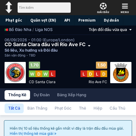
GIẢI ĐẤU
MENU
Phạt góc
Quần vợt (EN)
API
Premium
Dự đoán
/
Liga NOS
Trận đối đầu vừa qua
Bồ Đào Nha
06/09/2026 - 01:00 (Europe/London)
CD Santa Clara đấu với Rio Ave FC
Số liệu, Xu hướng và Đối đầu
Sân vận động -
TBD
1.70
1.50
W
D
W
L
L
D
L
D
CD Santa Clara
Rio Ave FC
Thống Kê
Dự Đoán
Bảng Xếp Hạng
Tất Cả
Bàn Thắng
Phạt Góc
Thẻ
Hiệp
Cầu Thủ
Hiển thị 10 số liệu thống kê gần nhất vì đây là trận đấu đầu mùa giải.
Hiển thị thống kê mùa giải