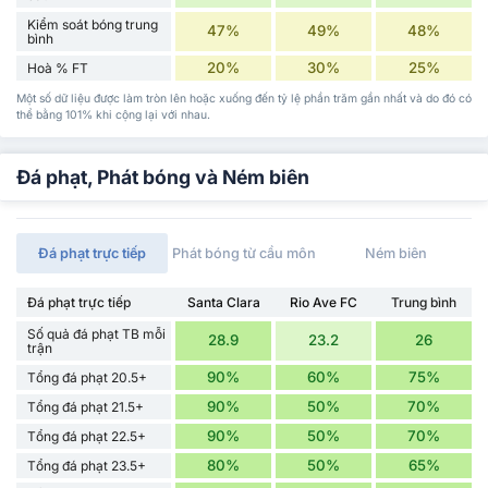
Kiểm soát bóng trung
47%
49%
48%
bình
20%
30%
25%
Hoà % FT
Một số dữ liệu được làm tròn lên hoặc xuống đến tỷ lệ phần trăm gần nhất và do đó có
thể bằng 101% khi cộng lại với nhau.
Đá phạt, Phát bóng và Ném biên
Đá phạt trực tiếp
Phát bóng từ cầu môn
Ném biên
Đá phạt trực tiếp
Santa Clara
Rio Ave FC
Trung bình
Số quả đá phạt TB mỗi
28.9
23.2
26
trận
90%
60%
75%
Tổng đá phạt 20.5+
90%
50%
70%
Tổng đá phạt 21.5+
90%
50%
70%
Tổng đá phạt 22.5+
80%
50%
65%
Tổng đá phạt 23.5+