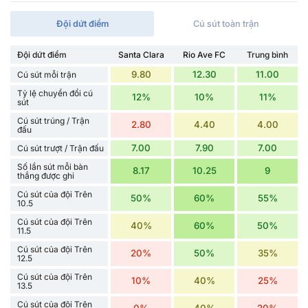
Đội dứt điểm
Cú sút toàn trận
Đội dứt điểm
Santa Clara
Rio Ave FC
Trung bình
9.80
12.30
11.00
Cú sút mỗi trận
Tỷ lệ chuyển đổi cú
12%
10%
11%
sút
Cú sút trúng / Trận
2.80
4.40
4.00
đấu
7.00
7.90
7.00
Cú sút trượt / Trận đấu
Số lần sút mỗi bàn
8.17
10.25
9
thắng được ghi
Cú sút của đội Trên
50%
60%
55%
10.5
Cú sút của đội Trên
40%
60%
50%
11.5
Cú sút của đội Trên
20%
50%
35%
12.5
Cú sút của đội Trên
10%
40%
25%
13.5
Cú sút của đội Trên