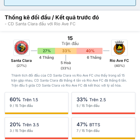
Thống kê đối đầu / Kết quả trước đó
- CD Santa Clara đấu với Rio Ave FC
15
Trận đấu
27%
33%
40%
4 Thắng
6 Thắng
Santa Clara
Rio Ave FC
5 Hoà
(27%)
(40%)
(33%)
Thành tích đối đầu của CD Santa Clara vs Rio Ave FC cho thấy trong số 15
trận gặp nhau, CD Santa Clara đã thắng 4 lần và Rio Ave FC đã thắng 6 lần.
Trận đấu 5 giữa CD Santa Clara và Rio Ave FC đã kết thúc với tỷ số hòa.
60%
33%
Trên 1.5
Trên 2.5
9 / 15 Trận đấu
5 / 15 Trận đấu
20%
47%
Trên 3.5
BTTS
3 / 15 Trận đấu
7 / 15 Trận đấu