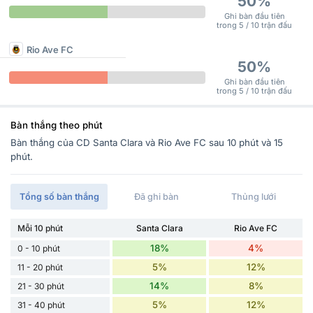
50%
Ghi bàn đầu tiên
trong 5 / 10 trận đấu
Rio Ave FC
50%
Ghi bàn đầu tiên
trong 5 / 10 trận đấu
Bàn thắng theo phút
Bàn thắng của CD Santa Clara và Rio Ave FC sau 10 phút và 15
phút.
Tổng số bàn thắng
Đã ghi bàn
Thủng lưới
Mỗi 10 phút
Santa Clara
Rio Ave FC
18%
4%
0 - 10 phút
5%
12%
11 - 20 phút
14%
8%
21 - 30 phút
5%
12%
31 - 40 phút