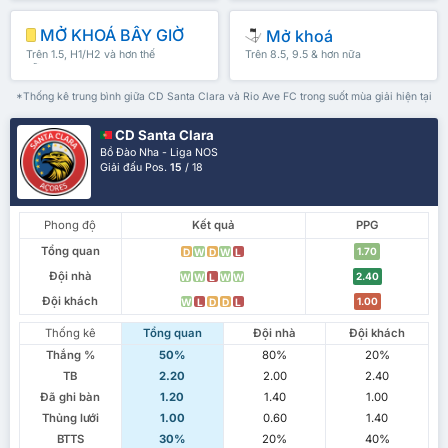
MỞ KHOÁ BÂY GIỜ
Mở khoá
Trên 1.5, H1/H2 và hơn thế
Trên 8.5, 9.5 & hơn nữa
nữa
*Thống kê trung bình giữa CD Santa Clara và Rio Ave FC trong suốt mùa giải hiện tại
CD Santa Clara
Bồ Đào Nha - Liga NOS
Giải đấu Pos.
15
/ 18
Phong độ
Kết quả
PPG
Tổng quan
1.70
D
W
D
W
L
Đội nhà
2.40
W
W
L
W
W
Đội khách
1.00
W
L
D
D
L
Thống kê
Tổng quan
Đội nhà
Đội khách
Thắng %
50%
80%
20%
TB
2.20
2.00
2.40
Đã ghi bàn
1.20
1.40
1.00
Thủng lưới
1.00
0.60
1.40
BTTS
30%
20%
40%