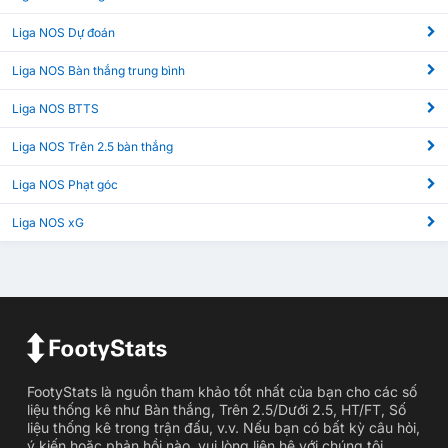
Liga NOS Dự đoán
Liga NOS Bàn thắng trung bình
Liga NOS BTTS
Liga NOS Trên 2.5 bàn thắng
Liga NOS Phạt góc
Liga NOS xG
FootyStats là nguồn tham khảo tốt nhất của bạn cho các số
liệu thống kê như Bàn thắng, Trên 2.5/Dưới 2.5, HT/FT, Số
liệu thống kê trong trận đấu, v.v. Nếu bạn có bất kỳ câu hỏi,
ý kiến hoặc phản hồi nào, vui lòng liên hệ với chúng tôi.