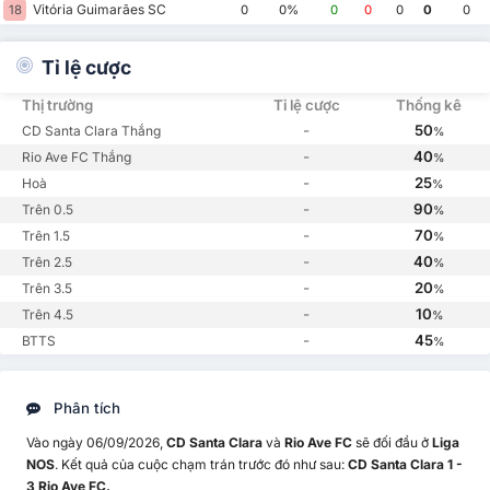
Vitória Guimarães SC
18
0
0%
0
0
0
0
0
Tỉ lệ cược
Thị trường
Tỉ lệ cược
Thống kê
-
50
CD Santa Clara Thắng
%
-
40
Rio Ave FC Thắng
%
-
25
Hoà
%
-
90
Trên 0.5
%
-
70
Trên 1.5
%
-
40
Trên 2.5
%
-
20
Trên 3.5
%
-
10
Trên 4.5
%
-
45
BTTS
%
Phân tích
Vào ngày 06/09/2026,
CD Santa Clara
và
Rio Ave FC
sẽ đối đầu ở
Liga
NOS
. Kết quả của cuộc chạm trán trước đó như sau:
CD Santa Clara 1 -
3 Rio Ave FC.