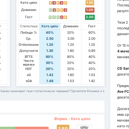
Като цяло
1.50
P
З
P
З
P
Послед
Домакин
1.00
П
З
P
P
З
резулт
Гост
2.00
П
П
П
З
P
Тези 2
т
Статистика
Като цяло
Домакин
Гост
послед
%
Победа %
40%
20%
60%
даннит
0
Ср.
2.50
3.00
2.00
0
Отбелязани
1.20
1.20
1.20
От 15 
0
Допуснати
1.30
1.80
0.80
4 мач
%
BTTS
60%
80%
40%
мачове
Чисти
%
30%
20%
40%
мрежи
CD San
%
НОГ
20%
20%
20%
докат
2
xG
1.42
1.80
1.03
9
xGA
1.48
1.53
1.42
Преди
Какво означават тези статистически термини? Прочетете Речника
Ave FC
докато
Досега
има с
Форма - Като цяло
мачов
като го
1.50