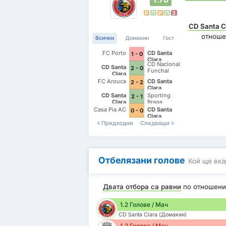
P
П
P
П
З
CD Santa C
отноше
Всички
Домакин
Гост
FC Porto
CD Santa
1 - 0
Clara
CD Nacional
CD Santa
2 - 0
Funchal
Clara
FC Arouca
CD Santa
2 - 2
Clara
CD Santa
Sporting
2 - 1
Clara
Braga
Casa Pia AC
CD Santa
0 - 0
Clara
Предходни
Следващи
Отбелязани голове
Кой ще вка
Двата отбора са равни
по отношени
1.2 Голове / Мач
CD Santa Clara (Домакин)
1.2 Голове / Мач