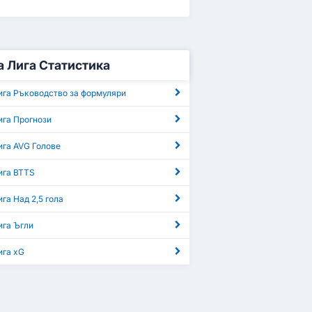
 Лига Статистика
ига Ръководство за формуляри
ига Прогнози
ига AVG Голове
ига BTTS
га Над 2,5 гола
ига Ъгли
ига xG