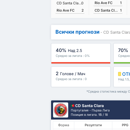
Rio Ave FC
1
CD Santa Clara
0
Rio Ave FC
2
CD Santa Clara
1
Всички прогнози
- CD Santa Clar
40%
70%
Над 2.5
Средно за лигата : 0%
Средно 
2
ОТ
Голове / Мач
Средно за лигата : 0
Над 1.5
/второ 
*Средна статистика между CD
CD Santa Clara
Португалия - Първа Лига
Позиция в лигата.
15
/ 18
Форма
Резултати
PPG