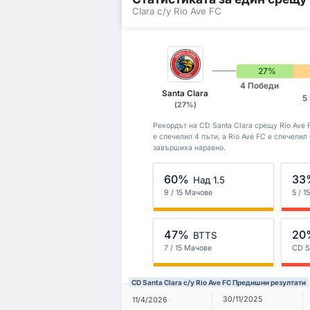
Clara с/у Rio Ave FC
27%
4 Победи
Santa Clara
5
(27%)
Рекордът на CD Santa Clara срещу Rio Ave F
е спечелил 4 пъти, а Rio Ave FC е спечелил
завършиха наравно.
60%
33
Над 1.5
9 / 15 Мачове
5 / 
47%
20
BTTS
7 / 15 Мачове
CD S
CD Santa Clara с/у Rio Ave FC Предишни резултати
30/11/2025
11/4/2026