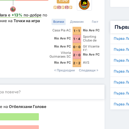
P
З
P
З
P
lara
е
+13%
по-добре
по
ние на
Точки на игра
Всички
Домакин
Гост
Първа
Casa Pia AC
Rio Ave FC
1 - 1
Sporting
Rio Ave FC
Първа Л
1 - 4
Clube de
Portugal
Rio Ave FC
Gil Vicente
0 - 0
Първа Л
FC
Vitoria
Rio Ave FC
2 - 0
Guimaraes SC
Първа Л
Rio Ave FC
AVS
2 - 2
Предходни
Следващи
Първа Л
Първа Ли
ра повече?
Първа Л
Първа Л
е на
Отбелязани Голове