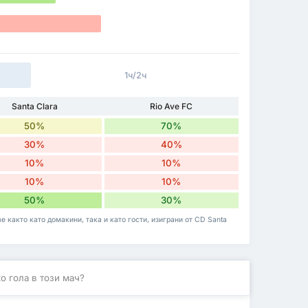
1ч/2ч
Santa Clara
Rio Ave FC
50%
70%
30%
40%
10%
10%
10%
10%
50%
30%
 както като домакини, така и като гости, изиграни от CD Santa
о гола в този мач?