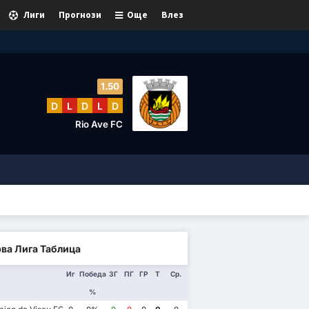
Лиги
Прогнози
Още
Влез
1.50
D
L
D
L
D
Rio Ave FC
ва Лига Таблица
Иг
Победа
ЗГ
ПГ
ГР
Т
Ср.
%