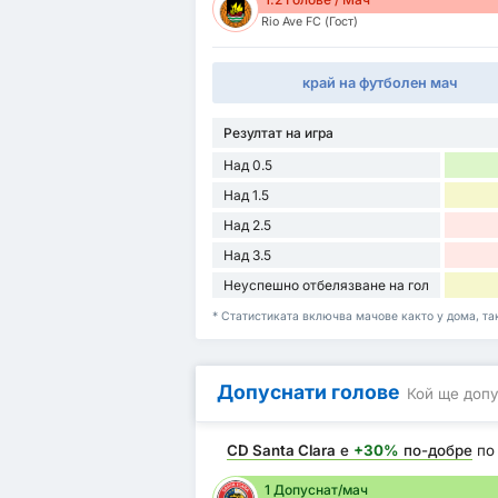
Rio Ave FC (Гост)
край на футболен мач
Резултат на игра
Над 0.5
Над 1.5
Над 2.5
Над 3.5
Неуспешно отбелязване на гол
* Статистиката включва мачове както у дома, така
Допуснати голове
Кой ще допу
CD Santa Clara
е
+30%
по-добре
по
1 Допуснат/мач