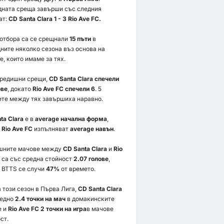
ната среща завърши със следния
ат:
CD Santa Clara 1 - 3 Rio Ave FC.
 отбора са се срещнали
15 пъти
в
ните няколко сезона въз основа на
е, които имаме за тях.
предишни срещи,
CD Santa Clara спечели
ове
, докато
Rio Ave FC спечели 6
. 5
те между тях завършиха наравно.
ta Clara
е в
average начална форма
,
о
Rio Ave FC
изпълняват
average навън
.
шните мачове между
CD Santa Clara
и
Rio
са със средна стойност
2.07 голове
,
 BTTS се случи
47%
от времето.
 този сезон в Първа Лига,
CD Santa Clara
редно
2.4 точки на мач
в домакинските
е и
Rio Ave FC 2 точки на игра
в мачове
ст.