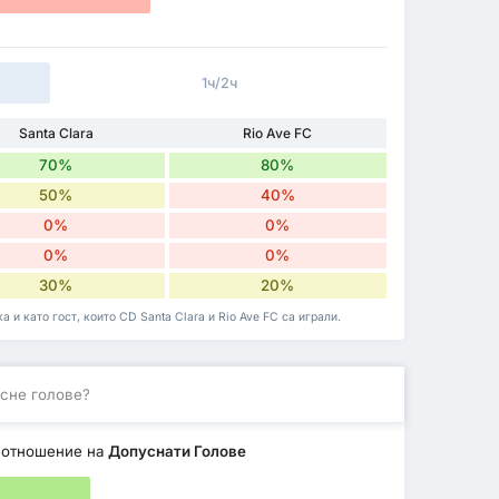
1ч/2ч
Santa Clara
Rio Ave FC
70%
80%
50%
40%
0%
0%
0%
0%
30%
20%
 и като гост, които CD Santa Clara и Rio Ave FC са играли.
сне голове?
 отношение на
Допуснати Голове