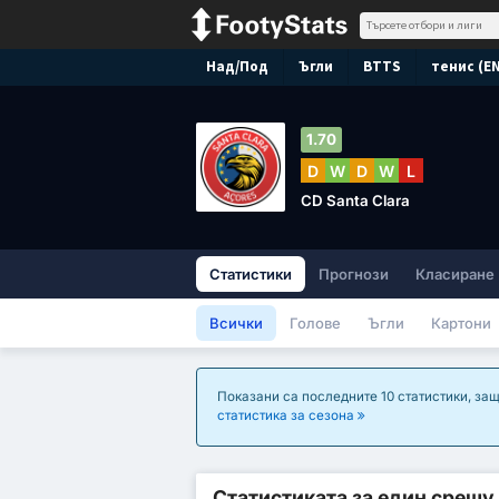
Над/Под
Ъгли
BTTS
тенис (E
1.70
D
W
D
W
L
CD Santa Clara
Статистики
Прогнози
Класиране
Всички
Голове
Ъгли
Картони
Показани са последните 10 статистики, защ
статистика за сезона
Статистиката за един срещу