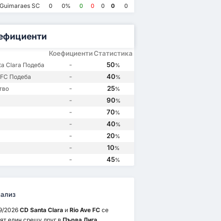
Rio Ave FC
2
 FC
1
CD Santa Clara
1
Rio Ave FC
1
 Guimaraes SC
0
0%
0
0
0
0
0
CD Santa Clara
2
CD Santa Clara
2
CD Santa Clara
0
Rio Ave FC
0
ефициенти
Коефициенти
Статистика
-
50
a Clara Подеба
%
-
40
 FC Подеба
%
-
25
тво
%
-
90
%
-
70
%
-
40
%
-
20
%
-
10
%
-
45
%
ализ
9/2026
CD Santa Clara
и
Rio Ave FC
се
ят един срещу друг в
Първа Лига
.