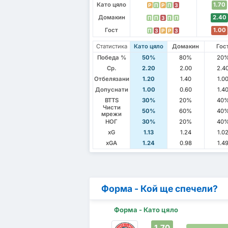
Като цяло
1.70
P
П
P
П
З
Домакин
2.40
П
П
З
П
П
Гост
1.00
П
З
P
P
З
Статистика
Като цяло
Домакин
Гос
Победа %
50%
80%
20
Ср.
2.20
2.00
2.4
Отбелязани
1.20
1.40
1.0
Допуснати
1.00
0.60
1.4
BTTS
30%
20%
40
Чисти
50%
60%
40
мрежи
НОГ
30%
20%
40
xG
1.13
1.24
1.0
xGA
1.24
0.98
1.4
Форма - Кой ще спечели?
Форма - Като цяло
1.70