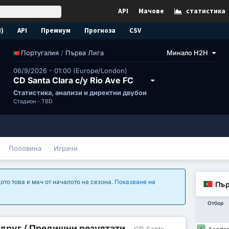
API
Мачове
статистика
N)
API
Премиум
Прогноза
CSV
/
Първа Лига
Минало H2H
Португалия
06/9/2026 - 01:00 (Europe/London)
CD Santa Clara с/у Rio Ave FC
Статистика, анализи и директни двубои
Стадион -
TBD
Половина
Играчи
ото това е мач от началото на сезона.
Показване на
Пър
Отбор
 друг / Предишни резултати
- CD Santa