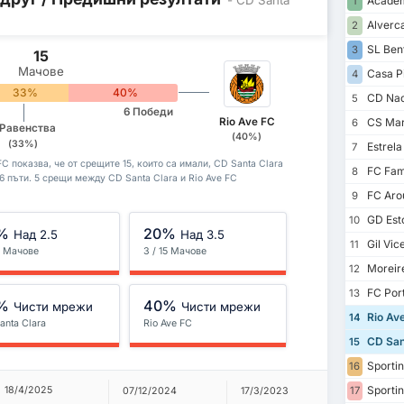
Academ
1
Alverc
2
SL Ben
3
15
Мачове
Casa P
4
33%
40%
CD Nac
5
6 Победи
Rio Ave FC
CS Mar
6
 Равенства
(40%)
(33%)
Estrel
7
C показва, че от срещите 15, които са имали, CD Santa Clara
FC Fam
8
 6 пъти. 5 срещи между CD Santa Clara и Rio Ave FC
FC Aro
9
GD Esto
10
%
20%
Над 2.5
Над 3.5
Gil Vic
11
15 Мачове
3 / 15 Мачове
Moreir
12
FC Por
13
%
40%
Чисти мрежи
Чисти мрежи
Rio Av
14
anta Clara
Rio Ave FC
CD San
15
Sportin
16
Sportin
18/4/2025
17
07/12/2024
17/3/2023
02/10/20