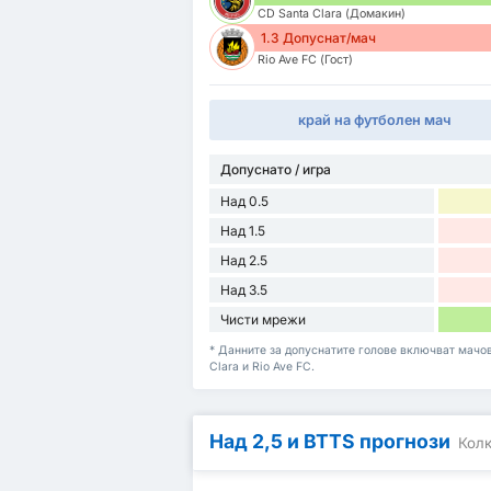
CD Santa Clara (Домакин)
1.3 Допуснат/мач
Rio Ave FC (Гост)
край на футболен мач
Допуснато / игра
Над 0.5
Над 1.5
Над 2.5
Над 3.5
Чисти мрежи
* Данните за допуснатите голове включват мачове
Clara и Rio Ave FC.
Над 2,5 и BTTS прогнози
Колк