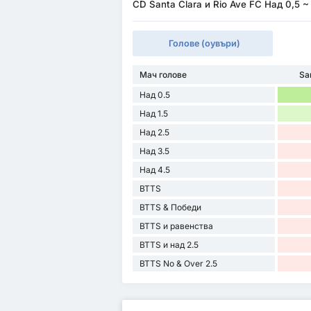
CD Santa Clara и Rio Ave FC Над 0,5 ~
Голове (оувъри)
Мач голове
Sa
Над 0.5
Над 1.5
Над 2.5
Над 3.5
Над 4.5
BTTS
BTTS & Победи
BTTS и равенства
BTTS и над 2.5
BTTS No & Over 2.5