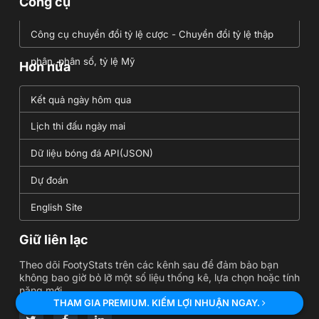
Công cụ
Công cụ chuyển đổi tỷ lệ cược - Chuyển đổi tỷ lệ thập
phân, phân số, tỷ lệ Mỹ
Hơn nữa
Kết quả ngày hôm qua
Lịch thi đấu ngày mai
Dữ liệu bóng đá API(JSON)
Dự đoán
English Site
Giữ liên lạc
Theo dõi FootyStats trên các kênh sau để đảm bảo bạn
không bao giờ bỏ lỡ một số liệu thống kê, lựa chọn hoặc tính
năng mới.
THAM GIA PREMIUM. KIẾM LỢI NHUẬN NGAY.