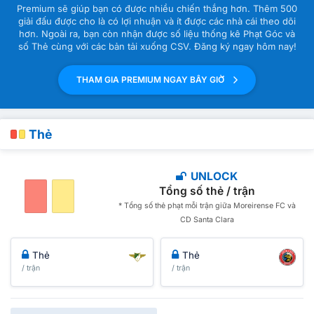
Premium sẽ giúp bạn có được nhiều chiến thắng hơn. Thêm 500
giải đấu được cho là có lợi nhuận và ít được các nhà cái theo dõi
hơn. Ngoài ra, bạn còn nhận được số liệu thống kê Phạt Góc và
số Thẻ cùng với các bản tải xuống CSV. Đăng ký ngay hôm nay!
THAM GIA PREMIUM NGAY BÂY GIỜ
Thẻ
UNLOCK
Tổng số thẻ / trận
* Tổng số thẻ phạt mỗi trận giữa Moreirense FC và
CD Santa Clara
Thẻ
Thẻ
/ trận
/ trận