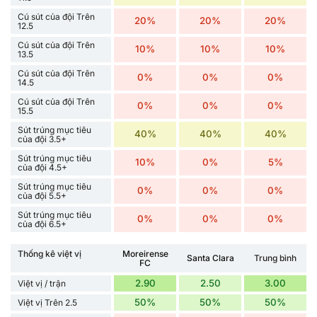
Cú sút của đội Trên
20%
20%
20%
12.5
Cú sút của đội Trên
10%
10%
10%
13.5
Cú sút của đội Trên
0%
0%
0%
14.5
Cú sút của đội Trên
0%
0%
0%
15.5
Sút trúng mục tiêu
40%
40%
40%
của đội 3.5+
Sút trúng mục tiêu
10%
0%
5%
của đội 4.5+
Sút trúng mục tiêu
0%
0%
0%
của đội 5.5+
Sút trúng mục tiêu
0%
0%
0%
của đội 6.5+
Thống kê việt vị
Moreirense
Santa Clara
Trung bình
FC
2.90
2.50
3.00
Việt vị / trận
50%
50%
50%
Việt vị Trên 2.5