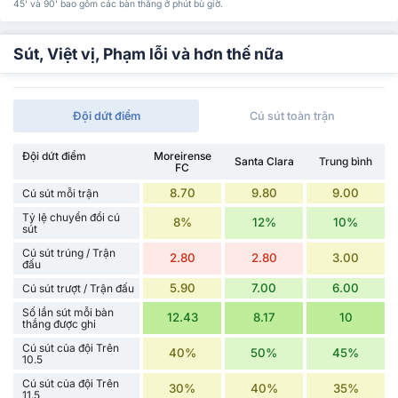
45' và 90' bao gồm các bàn thắng ở phút bù giờ.
Sút, Việt vị, Phạm lỗi và hơn thế nữa
Đội dứt điểm
Cú sút toàn trận
Đội dứt điểm
Moreirense
Santa Clara
Trung bình
FC
8.70
9.80
9.00
Cú sút mỗi trận
Tỷ lệ chuyển đổi cú
8%
12%
10%
sút
Cú sút trúng / Trận
2.80
2.80
3.00
đấu
5.90
7.00
6.00
Cú sút trượt / Trận đấu
Số lần sút mỗi bàn
12.43
8.17
10
thắng được ghi
Cú sút của đội Trên
40%
50%
45%
10.5
Cú sút của đội Trên
30%
40%
35%
11.5