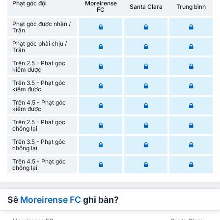
Phạt góc đội
Moreirense
Santa Clara
Trung bình
FC
Phạt góc được nhận /
Trận
Phạt góc phải chịu /
Trận
Trên 2.5 - Phạt góc
kiếm được
Trên 3.5 - Phạt góc
kiếm được
Trên 4.5 - Phạt góc
kiếm được
Trên 2.5 - Phạt góc
chống lại
Trên 3.5 - Phạt góc
chống lại
Trên 4.5 - Phạt góc
chống lại
Sẽ
Moreirense FC
ghi bàn?