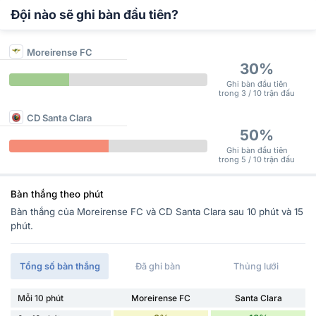
Đội nào sẽ ghi bàn đầu tiên?
Moreirense FC
30%
Ghi bàn đầu tiên
trong 3 / 10 trận đấu
CD Santa Clara
50%
Ghi bàn đầu tiên
trong 5 / 10 trận đấu
Bàn thắng theo phút
Bàn thắng của Moreirense FC và CD Santa Clara sau 10 phút và 15
phút.
Tổng số bàn thắng
Đã ghi bàn
Thủng lưới
Mỗi 10 phút
Moreirense FC
Santa Clara