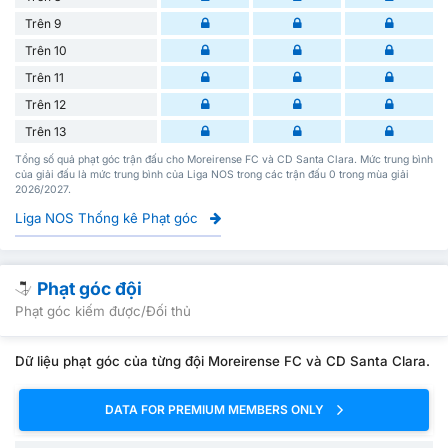
Trên 9
Trên 10
Trên 11
Trên 12
Trên 13
Tổng số quả phạt góc trận đấu cho Moreirense FC và CD Santa Clara. Mức trung bình
của giải đấu là mức trung bình của Liga NOS trong các trận đấu 0 trong mùa giải
2026/2027.
Liga NOS Thống kê Phạt góc
Phạt góc đội
Phạt góc kiếm được/Đối thủ
Dữ liệu phạt góc của từng đội Moreirense FC và CD Santa Clara.
DATA FOR PREMIUM MEMBERS ONLY