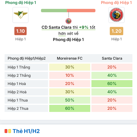
Phong độ Hiệp 1
Phong độ Hiệp 1
CD Santa Clara
thì
+9%
tốt
1.10
1.20
hơn
xét về
Hiệp 1
Hiệp 1
Phong độ Hiệp 1
Phong độ Hiệp1/Hiệp2
Moreirense FC
Santa Clara
30%
20%
Hiệp 1 Thắng
10%
40%
Hiệp 2 Thắng
20%
60%
Hiệp 1 Hoà
30%
40%
Hiệp 2 Hoà
50%
20%
Hiệp 1 Thua
60%
20%
Hiệp 2 Thua
Thẻ H1/H2