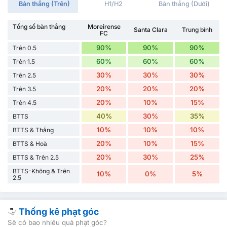
Bàn thắng (Trên)
H1/H2
Bàn thắng (Dưới)
Tổng số bàn thắng
Moreirense
Santa Clara
Trung bình
FC
90%
90%
90%
Trên 0.5
60%
60%
60%
Trên 1.5
30%
30%
30%
Trên 2.5
20%
20%
20%
Trên 3.5
20%
10%
15%
Trên 4.5
40%
30%
35%
BTTS
10%
10%
10%
BTTS & Thắng
20%
10%
15%
BTTS & Hoà
20%
30%
25%
BTTS & Trên 2.5
BTTS-Không & Trên
10%
0%
5%
2.5
Thống kê phạt góc
Sẽ có bao nhiêu quả phạt góc?