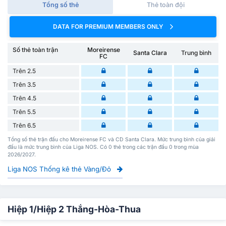
Tổng số thẻ
Thẻ toàn đội
DATA FOR PREMIUM MEMBERS ONLY
Số thẻ toàn trận
Moreirense
Santa Clara
Trung bình
FC
Trên 2.5
Trên 3.5
Trên 4.5
Trên 5.5
Trên 6.5
Tổng số thẻ trận đấu cho Moreirense FC và CD Santa Clara. Mức trung bình của giải
đấu là mức trung bình của Liga NOS. Có 0 thẻ trong các trận đấu 0 trong mùa
2026/2027.
Liga NOS Thống kê thẻ Vàng/Đỏ
Hiệp 1/Hiệp 2 Thắng-Hòa-Thua