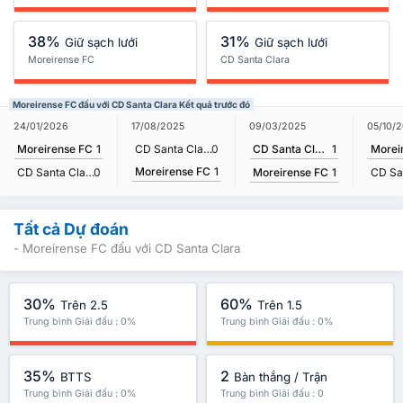
38%
31%
Giữ sạch lưới
Giữ sạch lưới
Moreirense FC
CD Santa Clara
Moreirense FC đấu với CD Santa Clara Kết quả trước đó
09/03/2025
24/01/2026
17/08/2025
05/10/
CD Santa Clara
1
Moreirense FC
1
CD Santa Clara
0
Morei
Moreirense FC
1
Moreirense FC
1
CD Santa Clara
0
Tất cả Dự đoán
- Moreirense FC đấu với CD Santa Clara
30%
60%
Trên 2.5
Trên 1.5
Trung bình Giải đấu : 0%
Trung bình Giải đấu : 0%
35%
2
BTTS
Bàn thắng / Trận
Trung bình Giải đấu : 0%
Trung bình Giải đấu : 0