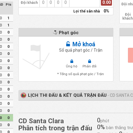
0.00
0
0
0
0
Đội khách
Đội nh
GD
Pts
0%
Lợi thế sân nhà
Đội
0
1
khách
0
1
Phạt góc
0
0
0
0
Mở khoá
0
0
Số quả phạt góc / Trận
0
0
0
0
Ủng hộ
Phản đối
0
0
* Tổng số quả phạt góc / Trận
0
0
0
0
0
0
LỊCH THI ĐẤU & KẾT QUẢ TRẬN ĐẤU
- CD SANTA 
0
0
0
0
0
0
0
0
0
CD Santa Clara
phút
0
0
0%
Phân tích trong trận đấu
bàn thắng tr
0
0