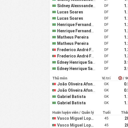
Sidney Alexssander Pena De Lima
DF
1
Lucas Soares
DF
1
Lucas Soares
DF
1
Henrique Fernandes da Silva
DF
1
Henrique Fernandes da Silva
DF
1
Matheus Pereira
DF
1
Matheus Pereira
DF
1
Frederico André Ferrão Venâncio
DF
1
Frederico André Ferrão Venâncio
DF
1
Edney Henrique Santos da Silva
DF
3
Edney Henrique Santos da Silva
DF
3
Thủ môn
Vị trí
/ 9
João Oliveira Afonso
GK
0
João Oliveira Afonso
GK
0
Gabriel Batista
GK
1
Gabriel Batista
GK
1
Huấn luyện viên / Quản lý
Tuổi
Thắ
Vasco Miguel Lopes Matos
45
2
Vasco Miguel Lopes Matos
45
2