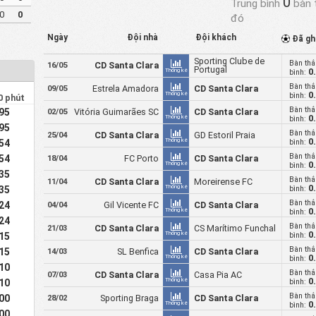
0
Trung bình
bàn 
0
0
đó
Ngày
Đội nhà
Đội khách
Đã gh
Sporting Clube de
Bàn thắ
CD Santa Clara
16/05
Portugal
0
Thống kê
bình:
Bàn thắ
Estrela Amadora
CD Santa Clara
09/05
0
Thống kê
bình:
0 phút
Bàn thắ
Vitória Guimarães SC
CD Santa Clara
.95
02/05
0
Thống kê
bình:
.95
Bàn thắ
CD Santa Clara
GD Estoril Praia
25/04
0
Thống kê
.54
bình:
Bàn thắ
FC Porto
CD Santa Clara
.54
18/04
0
Thống kê
bình:
.35
Bàn thắ
CD Santa Clara
Moreirense FC
11/04
0
Thống kê
.35
bình:
Bàn thắ
Gil Vicente FC
CD Santa Clara
.24
04/04
0
Thống kê
bình:
.24
Bàn thắ
CD Santa Clara
CS Marítimo Funchal
21/03
0
Thống kê
.15
bình:
Bàn thắ
SL Benfica
CD Santa Clara
.15
14/03
0
Thống kê
bình:
.10
Bàn thắ
CD Santa Clara
Casa Pia AC
07/03
0
Thống kê
.10
bình:
Bàn thắ
Sporting Braga
CD Santa Clara
.00
28/02
0
Thống kê
bình:
.00