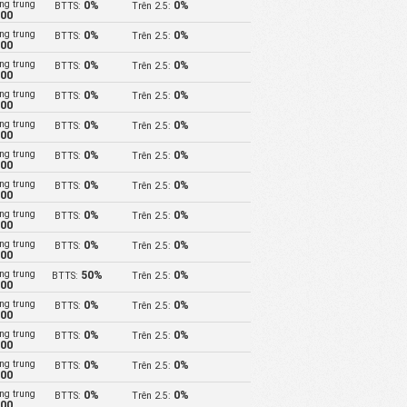
ng trung
0%
0%
BTTS:
Trên 2.5:
.00
ng trung
0%
0%
BTTS:
Trên 2.5:
.00
ng trung
0%
0%
BTTS:
Trên 2.5:
.00
ng trung
0%
0%
BTTS:
Trên 2.5:
.00
ng trung
0%
0%
BTTS:
Trên 2.5:
.00
ng trung
0%
0%
BTTS:
Trên 2.5:
.00
ng trung
0%
0%
BTTS:
Trên 2.5:
.00
ng trung
0%
0%
BTTS:
Trên 2.5:
.00
ng trung
0%
0%
BTTS:
Trên 2.5:
.00
ng trung
50%
0%
BTTS:
Trên 2.5:
.00
ng trung
0%
0%
BTTS:
Trên 2.5:
.00
ng trung
0%
0%
BTTS:
Trên 2.5:
.00
ng trung
0%
0%
BTTS:
Trên 2.5:
.00
ng trung
0%
0%
BTTS:
Trên 2.5:
.00