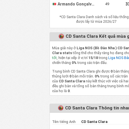
Armando Gonçalves Teixeira
49
3
*
CD Santa Clara
Danh sách và số liệu thống
được lấy từ mùa 2026/27
CD Santa Clara Kết quả mùa g
Mùa giải này ở
Liga NOS (Bồ Đào Nha ) CD Sa
Clara stats
tổng thể cho thấy rằng họ đang ch
tốt
, hiện tại xếp ở vị trí
15/18
trong
Liga NOS Bả
chiến thắng
0%
trong các trận đấu.
Trung bình CD Santa Clara ghi được
0
bàn thắng
thủng lưới
0
bàn mỗi trận.
0%
trong số các trận
của
CD Santa Clara
này kết thúc với việc cả hai
đều ghi bàn và tổng số bàn thắng trung bình mỗ
của họ là
0
.
CD Santa Clara Thông tin nha
Tên tiếng Anh
CD Santa Clara