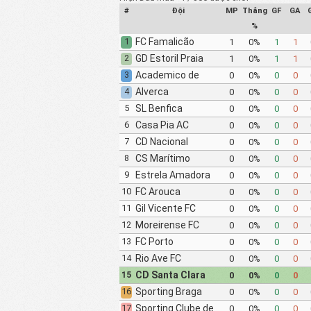
#
Đội
MP
Thắng
GF
GA
%
1
FC Famalicão
1
0%
1
1
2
GD Estoril Praia
1
0%
1
1
3
Academico de
0
0%
0
0
Viseu FC
4
Alverca
0
0%
0
0
5
SL Benfica
0
0%
0
0
6
Casa Pia AC
0
0%
0
0
7
CD Nacional
0
0%
0
0
Funchal
8
CS Marítimo
0
0%
0
0
Funchal
9
Estrela Amadora
0
0%
0
0
10
FC Arouca
0
0%
0
0
11
Gil Vicente FC
0
0%
0
0
12
Moreirense FC
0
0%
0
0
13
FC Porto
0
0%
0
0
14
Rio Ave FC
0
0%
0
0
15
CD Santa Clara
0
0%
0
0
16
Sporting Braga
0
0%
0
0
17
Sporting Clube de
0
0%
0
0