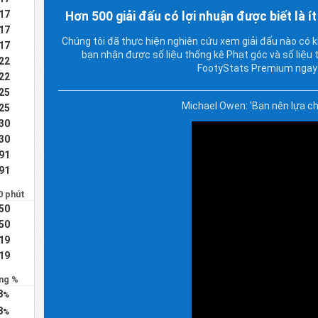
.17
Hơn 500 giải đấu có lợi nhuận được biết là í
.17
Chúng tôi đã thực hiện nghiên cứu xem giải đấu nào có k
.17
bạn nhận được số liệu thống kê Phạt góc và số liệu
.22
FootyStats Premium ngay
.22
.25
Michael Owen: 'Bạn nên lựa c
.25
.30
.30
.91
.91
0 phút
.50
.50
.19
.19
ng %
8
%
8
%