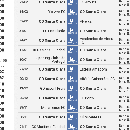
Bàn thắ
CD Santa Clara
FC Arouca
21/02
0
Thống kê
.00
bình:
Bàn thắ
Rio Ave FC
CD Santa Clara
.00
14/02
0
Thống kê
bình:
.00
Bàn thắ
CD Santa Clara
Alverca
07/02
0
Thống kê
.00
bình:
Bàn thắ
FC Famalicão
CD Santa Clara
.00
31/01
0
Thống kê
bình:
.00
Academico de Viseu
Bàn thắ
CD Santa Clara
24/01
FC
0
Thống kê
.00
bình:
Bàn thắ
CD Nacional Funchal
CD Santa Clara
.00
17/01
0
Thống kê
bình:
Sporting Clube de
Bàn thắ
CD Santa Clara
10/01
/ 90
Portugal
0
Thống kê
bình:
hút
Bàn thắ
CD Santa Clara
Estrela Amadora
27/12
.62
0
Thống kê
bình:
.62
Bàn thắ
CD Santa Clara
Vitória Guimarães SC
20/12
0
Thống kê
bình:
.10
Bàn thắ
GD Estoril Praia
CD Santa Clara
13/12
.10
1
Thống kê
bình:
.09
Bàn thắ
CD Santa Clara
FC Porto
06/12
0
Thống kê
bình:
.09
Bàn thắ
Moreirense FC
CD Santa Clara
29/11
.08
0
Thống kê
bình:
.08
Bàn thắ
CD Santa Clara
Gil Vicente FC
08/11
0
Thống kê
bình:
.00
Bàn thắ
CS Marítimo Funchal
CD Santa Clara
01/11
.00
0
Thống kê
bình: