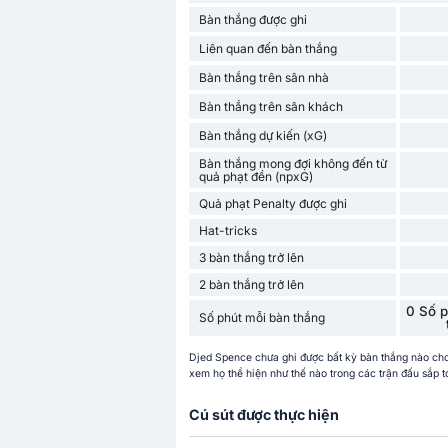
Bàn thắng được ghi
Liên quan đến bàn thắng
Bàn thắng trên sân nhà
Bàn thắng trên sân khách
Bàn thắng dự kiến (xG)
Bàn thắng mong đợi không đến từ
quả phạt đền (npxG)
Quả phạt Penalty được ghi
Hat-tricks
3 bàn thắng trở lên
2 bàn thắng trở lên
0 Số p
Số phút mỗi bàn thắng
Djed Spence chưa ghi được bất kỳ bàn thắng nào cho
xem họ thể hiện như thế nào trong các trận đấu sắp tớ
Cú sút được thực hiện