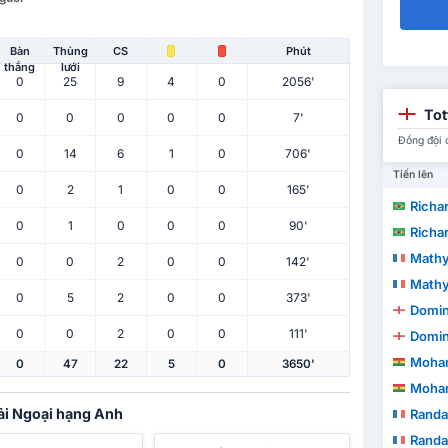
Bàn
Thủng
CS
Phút
thắng
lưới
0
25
9
4
0
2056'
Tot
0
0
0
0
0
7'
Đồng đội 
0
14
6
1
0
706'
Tiến lên
0
2
1
0
0
165'
Richar
0
1
0
0
0
90'
Richar
Mathy
0
0
2
0
0
142'
Mathy
0
5
2
0
0
373'
Domin
0
0
2
0
0
111'
Domin
Moha
0
47
22
5
0
3650'
Moha
iải Ngoại hạng Anh
Randa
Randa