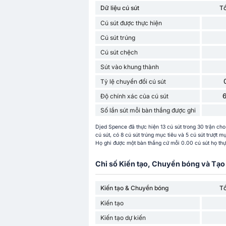
Dữ liệu cú sút
T
Cú sút được thực hiện
Cú sút trúng
Cú sút chệch
Sút vào khung thành
Tỷ lệ chuyển đổi cú sút
Độ chính xác của cú sút
Số lần sút mỗi bàn thắng được ghi
Djed Spence đã thực hiện 13 cú sút trong 30 trận ch
cú sút, có 8 cú sút trúng mục tiêu và 5 cú sút trượt m
Họ ghi được một bàn thắng cứ mỗi 0.00 cú sút họ thực
Chỉ số Kiến tạo, Chuyền bóng và Tạo 
Kiến tạo & Chuyền bóng
T
Kiến tạo
Kiến tạo dự kiến