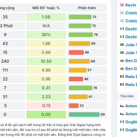
Kevin
ổng cộng
Mỗi 90' hoặc %
Phần trăm
Crist
25
1.09
73
Crist
2 Phút
N/A
72
Desti
9
30%
78
Desti
43
1.88
69
João Vic
15
0.66
João Vic
48
Ben D
240
10.50
68
Ben D
111
4.86
57
Radu 
22
0.96
46
Radu 
7
0.31
76
51
2.23
Thủ môn
61
3
0.13
Anton
32
Anton
0
0.00
99
Gugli
 và 9 lần giữ sạch lưới trong 30 trận ở mùa giải Giải Ngoại hạng Anh
Gugli
t trên sân, đội của họ cứ sau 82 phút lại thủng lưới một bàn. Hơn nữa,
chặn trong mỗi 90 phút có mặt trên sân. Đồng thời Djed Spence cũng có