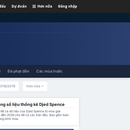
 đấu
Dự đoán
Hơn nữa
Đăng nhập
ủ
Đá phạt đền
Các mùa trước
2018/2019
Hơn nữa
ống số liệu thống kê Djed Spence
tất cả dữ liệu của Djed Spence từ mùa giải
 đến 2026 cho tất cả các trận đấu. Bao gồm toàn
ung bình mùa.