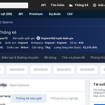
API
Tìm kiếm
Thống kê
Giải
vợt (EN)
API
Premium
Dự đoán
CSV
d Spence
Thống kê
spur FC
Đội tuyển quốc gia :
England Đội tuyển Quốc gia
ải
Quốc tịch :
England
Birthplace :
England - England
Số áo :
#24
00)
Chiều cao :
184cm
Cân nặng :
71kg
Lương hàng năm (Euro) :
€2,376,400
Kiến tạo & Đường chuyền
Rê bóng
Thẻ và phạm lỗi
Phòng th
4
2022/2023
2021/2022
2020/2021
2019/2020
Tải xu
hiệp
- Djed Spence
Tải xuống 
2016/2017
mùa và tr
oại hạng
Thống kê mùa giải
Thống kê sự nghiệp
Người