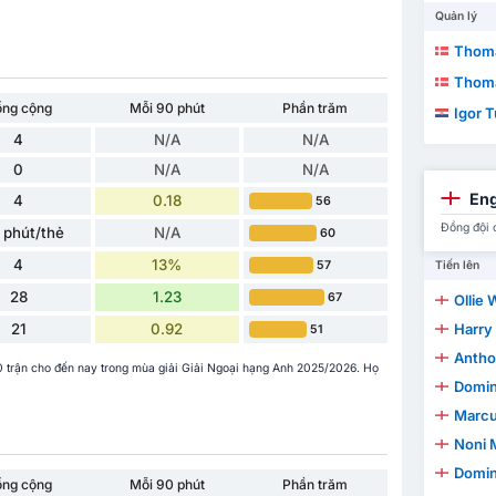
Quản lý
Thoma
Thoma
ổng cộng
Mỗi 90 phút
Phần trăm
Igor 
4
N/A
N/A
0
N/A
N/A
Eng
4
0.18
56
Đồng đội 
 phút/thẻ
N/A
60
4
13%
57
Tiến lên
28
1.23
67
Ollie 
21
0.92
Harry
51
Antho
0 trận cho đến nay trong mùa giải Giải Ngoại hạng Anh 2025/2026. Họ
Domin
Marcu
Noni 
Domini
ổng cộng
Mỗi 90 phút
Phần trăm