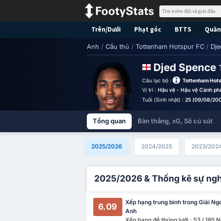
Trên/Dưới
Phạt góc
BTTS
Quần 
Anh
/
Cầu thủ
/
Tottenham Hotspur FC
/
Dje
Djed Spence
Câu lạc bộ :
Tottenham Hot
Vị trí :
Hậu vệ - Hậu vệ Cánh ph
Tuổi (Sinh nhật) :
25 (09/08/20
Tổng quan
Bàn thắng, xG, Số cú sút
2025/2026
2024/2025
2023/202
2025/2026 & Thống kê sự ng
Xếp hạng trung bình trong Giải Ng
6.09
Anh
Xếp hạng để thủng lưới : 53 / 185 