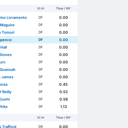
Vị trí
Thua / 90'
tino Livramento
0.00
DF
 Maguire
0.00
DF
o Tomori
0.00
DF
Spence
0.00
DF
Hall
0.00
DF
Stones
0.00
DF
urn
0.00
DF
l Quansah
0.00
DF
e James
0.00
DF
Konsa
0.45
DF
'Reilly
0.52
DF
Guehi
0.58
DF
hite
1.13
DF
Vị trí
Thua / 90'
 Trafford
0.00
GK