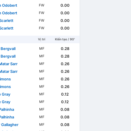
n Odobert
0.00
FW
n Odobert
0.00
FW
Scarlett
0.00
FW
Scarlett
0.00
FW
Vị trí
Kiến tạo / 90'
 Bergvall
0.28
MF
c tế
World Cup
WC Qualification Europe
 Bergvall
0.28
MF
Matar Sarr
0.26
MF
Matar Sarr
0.26
MF
Simons
0.26
MF
Simons
0.26
MF
e Gray
0.12
MF
e Gray
0.12
MF
Palhinha
0.08
MF
Palhinha
0.08
MF
 Gallagher
0.08
MF