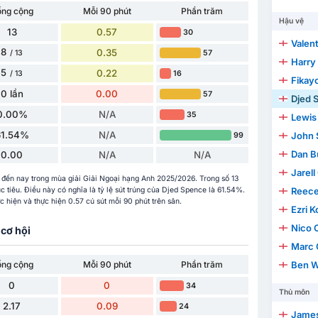
ổng cộng
Mỗi 90 phút
Phần trăm
Hậu vệ
13
0.57
30
Valen
8
0.35
57
/ 13
Harry
5
0.22
16
/ 13
Fikay
0 lần
0.00
57
Djed 
0.00%
N/A
35
Lewis 
61.54%
N/A
John 
99
Dan B
0.00
N/A
N/A
Jarel
o đến nay trong mùa giải Giải Ngoại hạng Anh 2025/2026. Trong số 13
ục tiêu. Điều này có nghĩa là tỷ lệ sút trúng của Djed Spence là 61.54%.
Reec
 hiện và thực hiện 0.57 cú sút mỗi 90 phút trên sân.
Ezri 
Nico O
cơ hội
Marc 
ổng cộng
Mỗi 90 phút
Phần trăm
Ben W
0
0
34
Thủ môn
2.17
0.09
24
James