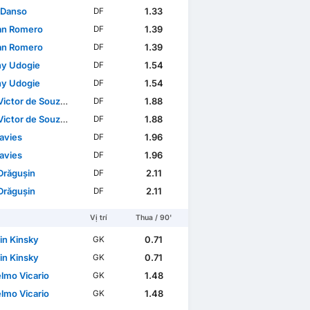
 Danso
1.33
DF
ian Romero
1.39
DF
ian Romero
1.39
DF
ny Udogie
1.54
DF
ny Udogie
1.54
DF
tor de Souza Menezes
1.88
DF
tor de Souza Menezes
1.88
DF
avies
1.96
DF
avies
1.96
DF
Drăgușin
2.11
DF
Drăgușin
2.11
DF
Vị trí
Thua / 90'
in Kinsky
0.71
GK
in Kinsky
0.71
GK
elmo Vicario
1.48
GK
elmo Vicario
1.48
GK