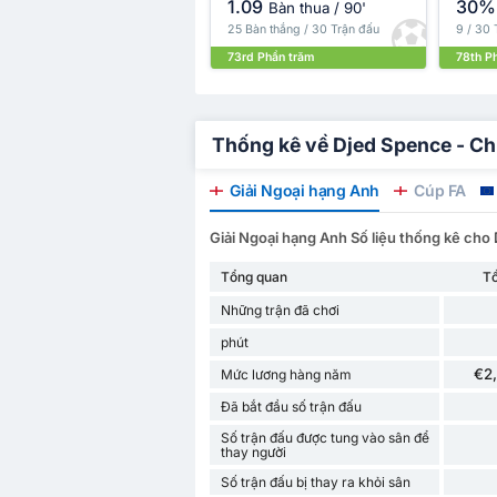
1.09
30%
Bàn thua / 90'
25 Bàn thắng / 30 Trận đấu
9 / 30 
73rd Phần trăm
78th P
Thống kê về Djed Spence - Chi
Giải Ngoại hạng Anh
Cúp FA
Giải Ngoại hạng Anh Số liệu thống kê cho
Tổng quan
T
Những trận đã chơi
phút
€2
Mức lương hàng năm
Đã bắt đầu số trận đấu
Số trận đấu được tung vào sân để
thay người
Số trận đấu bị thay ra khỏi sân