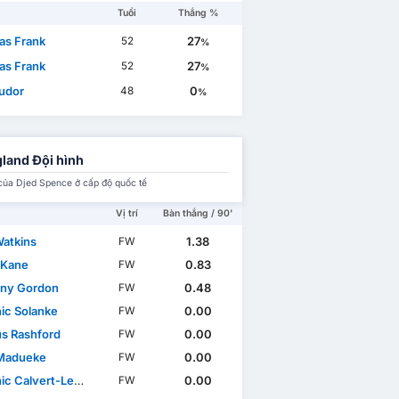
Tuổi
Thắng %
s Frank
27
52
%
s Frank
27
52
%
Tudor
0
48
%
land Đội hình
của Djed Spence ở cấp độ quốc tế
Vị trí
Bàn thắng / 90'
Watkins
1.38
FW
 Kane
0.83
FW
ny Gordon
0.48
FW
ic Solanke
0.00
FW
s Rashford
0.00
FW
Madueke
0.00
FW
c Calvert-Lewin
0.00
FW