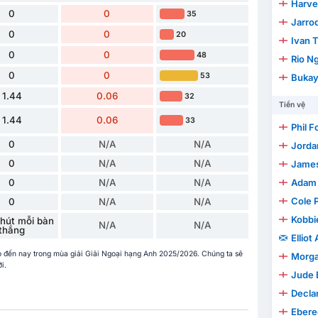
Harve
0
0
35
Jarro
0
0
20
Ivan 
0
0
48
Rio N
0
0
53
Bukay
1.44
0.06
32
Tiền vệ
1.44
0.06
33
Phil 
0
N/A
N/A
Jorda
0
N/A
N/A
James
0
N/A
N/A
Adam
Cole 
0
N/A
N/A
Kobbi
hút mỗi bàn
N/A
N/A
thắng
Elliot
 đến nay trong mùa giải Giải Ngoại hạng Anh 2025/2026. Chúng ta sẽ
Morga
i.
Jude 
Decla
Ebere