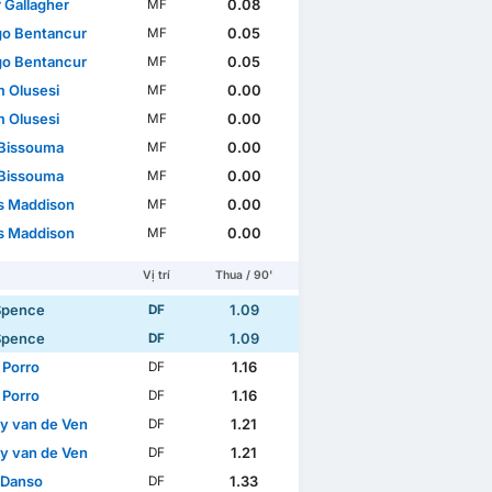
 Gallagher
0.08
MF
go Bentancur
0.05
MF
go Bentancur
0.05
MF
m Olusesi
0.00
MF
m Olusesi
0.00
MF
Bissouma
0.00
MF
Bissouma
0.00
MF
 Maddison
0.00
MF
 Maddison
0.00
MF
Vị trí
Thua / 90'
Spence
1.09
DF
Spence
1.09
DF
 Porro
1.16
DF
 Porro
1.16
DF
y van de Ven
1.21
DF
y van de Ven
1.21
DF
 Danso
1.33
DF