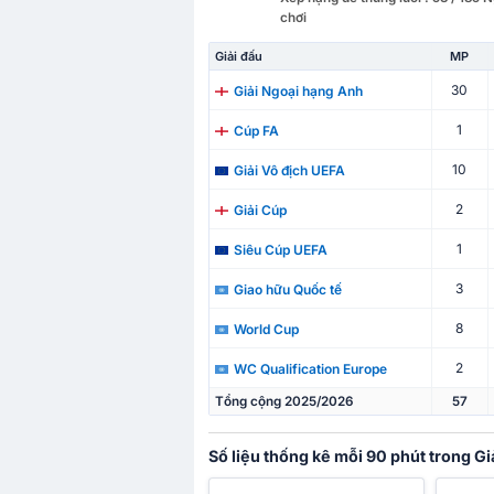
chơi
Giải đấu
MP
30
Giải Ngoại hạng Anh
1
Cúp FA
10
Giải Vô địch UEFA
2
Giải Cúp
1
Siêu Cúp UEFA
3
Giao hữu Quốc tế
8
World Cup
2
WC Qualification Europe
Tổng cộng 2025/2026
57
Số liệu thống kê mỗi 90 phút trong G