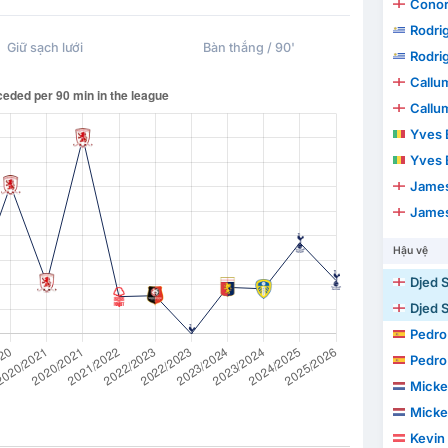
Conor
Rodri
Giữ sạch lưới
Bàn thắng / 90'
Rodri
Callu
Callu
Yves 
Yves 
James
James
Hậu vệ
Djed 
Djed 
Pedro
Pedro
Micke
Micke
Kevin