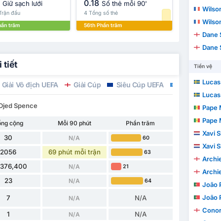
0.18
Giữ sạch lưới
Số thẻ mỗi 90'
Wilso
Trận đấu
4 Tổng số thẻ
Wilso
hần trăm
56th Phần trăm
Dane 
Dane 
 tiết
Tiền vệ
Lucas
Giải Vô địch UEFA
Giải Cúp
Siêu Cúp UEFA
Giao hữu Quố
Lucas
 Djed Spence
Pape 
Pape 
ổng cộng
Mỗi 90 phút
Phần trăm
Xavi 
30
N/A
60
Xavi 
2056
69 phút mỗi trận
63
Archi
,376,400
N/A
21
Archi
23
N/A
64
João 
João 
7
N/A
N/A
Conor
1
N/A
N/A