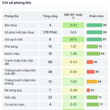
Chỉ số phòng thủ
Mỗi 90' hoặc
Phòng thủ
Tổng cộng
Phần trăm
%
4
0.51
Bàn thua
99
176 Phút
N/A
Số phút mỗi bàn thua
99
6
50%
Giữ sạch lưới
97
15
1.91
Phá bóng
70
10
1.28
Đánh chặn
84
Tranh chấp trên mặt
66
8.43
40
đất
Thắng tranh chấp trên
36
4.60
49
mặt đất
Thắng tranh chấp trên
12
1.53
66
không
7
0.89
Rê bóng qua
20
22
2.81
Giải vây
71
4
0.51
Cú sút bị chặn
77