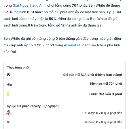
trong
Giải Ngoại hạng Anh
, chơi tổng cộng
704 phút
. Ben White để thủng
lưới trung bình
0.51 bàn
cho mỗi 90 phút anh ấy có mặt trên sân. Tỷ lệ Giữ
sạch lưới của anh ấy hiện là
50%
. Điều đó có nghĩa là Ben White đã giữ
sạch lưới trong
6 trận trong tổng số 12
mà anh ấy đã tham gia.
Ben White đã ghi bàn tổng cộng
0 bàn thắng
gần đây trong mùa giải, điều
mà giúp anh ấy có được vị trí
21
trong
Arsenal FC
danh sách Vua phá lưới
của Đội.
Theo từng phút
Ghi bàn mỗi
N/A phút (Không bàn thắng)
Kiến tạo mỗi 704 phút
Được đặt mỗi 0 phút
Kỷ lục sút phạt Penalty (Sự nghiệp)
Ghi được
0
/ 0 quả phạt đền
PEN
Để hỏng
0
/ 0 quả phạt đền