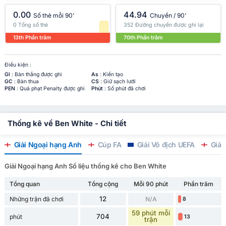
0.00
44.94
Số thẻ mỗi 90'
Chuyền / 90'
0 Tổng số thẻ
352 Đường chuyền được ghi lại
13th Phần trăm
70th Phần trăm
Điều kiện :
Gl
: Bàn thắng được ghi
As
: Kiến tạo
GC
: Bàn thua
CS
: Giữ sạch lưới
PEN
: Quả phạt Penalty được ghi
Phút
: Số phút đã chơi
Thống kê về Ben White - Chi tiết
Giải Ngoại hạng Anh
Cúp FA
Giải Vô địch UEFA
Giải
Giải Ngoại hạng Anh Số liệu thống kê cho Ben White
Tổng quan
Tổng cộng
Mỗi 90 phút
Phần trăm
12
Những trận đã chơi
N/A
8
59 phút mỗi
704
phút
13
trận