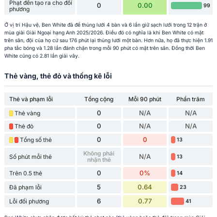
Phạt đền tạo ra cho đối
0
0.00
99
phương
Ở vị trí Hậu vệ, Ben White đã để thủng lưới 4 bàn và 6 lần giữ sạch lưới trong 12 trận ở
mùa giải Giải Ngoại hạng Anh 2025/2026. Điều đó có nghĩa là khi Ben White có mặt
trên sân, đội của họ cứ sau 176 phút lại thủng lưới một bàn. Hơn nữa, họ đã thực hiện 1.91
pha tắc bóng và 1.28 lần đánh chặn trong mỗi 90 phút có mặt trên sân. Đồng thời Ben
White cũng có 2.81 lần giải vây.
Thẻ vàng, thẻ đỏ và thống kê lỗi
Thẻ và phạm lỗi
Tổng cộng
Mỗi 90 phút
Phần trăm
0
N/A
N/A
Thẻ vàng
0
N/A
N/A
Thẻ đỏ
0
0
Tổng số thẻ
13
Không phải
N/A
Số phút mỗi thẻ
13
nhận thẻ
0
0%
Trên 0.5 thẻ
14
5
0.64
Đã phạm lỗi
23
6
0.77
Lỗi đối phương
41