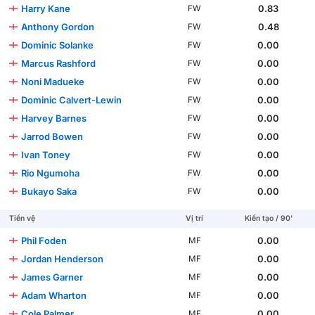
Harry Kane
0.83
FW
Anthony Gordon
0.48
FW
Dominic Solanke
0.00
FW
Marcus Rashford
0.00
FW
Noni Madueke
0.00
FW
Dominic Calvert-Lewin
0.00
FW
Harvey Barnes
0.00
FW
Jarrod Bowen
0.00
FW
Ivan Toney
0.00
FW
Rio Ngumoha
0.00
FW
Bukayo Saka
0.00
FW
Tiền vệ
Vị trí
Kiến tạo / 90'
Phil Foden
0.00
MF
Jordan Henderson
0.00
MF
James Garner
0.00
MF
Adam Wharton
0.00
MF
Cole Palmer
0.00
MF