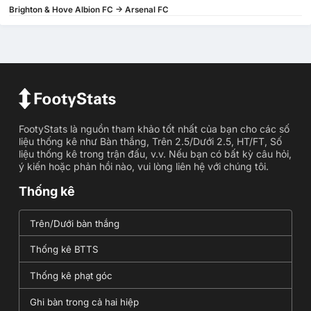
Brighton & Hove Albion FC -> Arsenal FC
FootyStats là nguồn tham khảo tốt nhất của bạn cho các số
liệu thống kê như Bàn thắng, Trên 2.5/Dưới 2.5, HT/FT, Số
liệu thống kê trong trận đấu, v.v. Nếu bạn có bất kỳ câu hỏi,
ý kiến hoặc phản hồi nào, vui lòng liên hệ với chúng tôi.
Thống kê
Trên/Dưới bàn thắng
Thống kê BTTS
Thống kê phạt góc
Ghi bàn trong cả hai hiệp