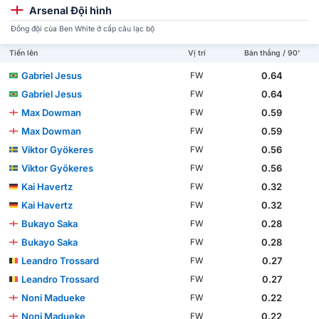
Arsenal Đội hình
Đồng đội của Ben White ở cấp câu lạc bộ
Tiến lên
Vị trí
Bàn thắng / 90'
Gabriel Jesus
0.64
FW
Gabriel Jesus
0.64
FW
Max Dowman
0.59
FW
Max Dowman
0.59
FW
Viktor Gyökeres
0.56
FW
Viktor Gyökeres
0.56
FW
Kai Havertz
0.32
FW
Kai Havertz
0.32
FW
Bukayo Saka
0.28
FW
Bukayo Saka
0.28
FW
Leandro Trossard
0.27
FW
Leandro Trossard
0.27
FW
Noni Madueke
0.22
FW
Noni Madueke
0.22
FW