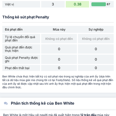
3
0.38
Việt vị
87
Thống kê sút phạt Penalty
Đá phạt đền
Mùa này
Sự nghiệp
Tỷ lệ chuyển đổi quả
Không có phạt đền
Không có phạt đền
phạt đền
Quả phạt đền được
0
0
thực hiện
Quả phạt Penalty được
0
0
ghi
0
0
Phạt đền thất bại
Ben White chưa thực hiện bất kỳ cú sút phạt nào trong sự nghiệp của anh ấy (dựa trên
tất cả dữ liệu mùa giải mà chúng tôi có tại FootyStats). Số liệu thống kê về quả phạt đền
của anh ấy sẽ được cập nhật sau khi anh ấy thực hiện một quả phạt đền trong một trận
đấu chính thức.
Phân tích thống kê của Ben White
Ben White là một Hậu vệ người mà đã xuất hiện trong
12 trận đấu
mùa này