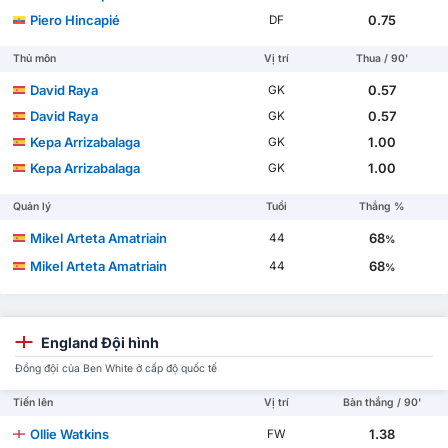
Piero Hincapié
0.75
DF
Thủ môn
Vị trí
Thua / 90'
David Raya
0.57
GK
David Raya
0.57
GK
Kepa Arrizabalaga
1.00
GK
Kepa Arrizabalaga
1.00
GK
Quản lý
Tuổi
Thắng %
Mikel Arteta Amatriain
68
44
%
Mikel Arteta Amatriain
68
44
%
England Đội hình
Đồng đội của Ben White ở cấp độ quốc tế
Tiến lên
Vị trí
Bàn thắng / 90'
Ollie Watkins
1.38
FW