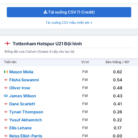
Tải xuống CSV (1 Credit)
Tải xuống CSV mẫu miễn phí »
Tottenham Hotspur U21 Đội hình
Đồng đội của Callum Olusesi ở cấp câu lạc bộ
Tiến lên
Vị trí
Bàn thắng / 90'
Mason Melia
0.62
FW
Flisha Sowanmi
0.54
FW
Oliver Irow
0.48
FW
James Wilson
0.43
FW
Dane Scarlett
0.41
FW
Tynan Thompson
0.26
FW
Yusuf Akhamrich
0.22
FW
Ellis Lehane
0.17
FW
Reiss Elliot-Parris
0.00
FW