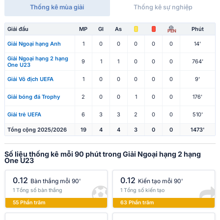
Thống kê mùa giải
Thống kê sự nghiệp
Giải đấu
MP
Gl
As
Phút
PEN
Giải Ngoại hạng Anh
1
0
0
0
0
0
14'
Giải Ngoại hạng 2 hạng
9
1
1
0
0
0
764'
One U23
Giải Vô địch UEFA
1
0
0
0
0
0
9'
Giải bóng đá Trophy
2
0
0
1
0
0
176'
Giải trẻ UEFA
6
3
3
2
0
0
510'
Tổng cộng 2025/2026
19
4
4
3
0
0
1473'
Số liệu thống kê mỗi 90 phút trong Giải Ngoại hạng 2 hạng
One U23
0.12
0.12
Bàn thắng mỗi 90'
Kiến tạo mỗi 90'
1 Tổng số bàn thắng
1 Tổng số kiến tạo
55 Phần trăm
63 Phần trăm