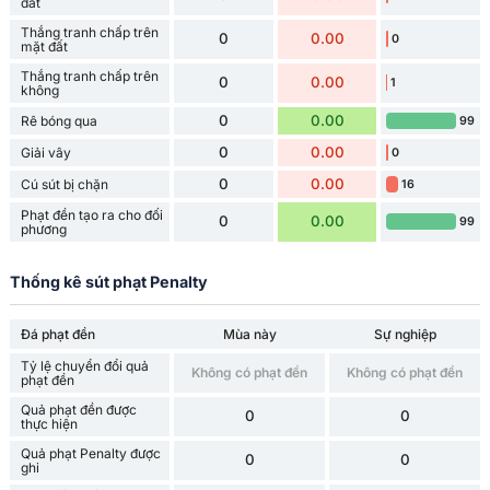
đất
Thắng tranh chấp trên
0
0.00
0
mặt đất
Thắng tranh chấp trên
0
0.00
1
không
0
0.00
Rê bóng qua
99
0
0.00
Giải vây
0
0
0.00
Cú sút bị chặn
16
Phạt đền tạo ra cho đối
0
0.00
99
phương
Thống kê sút phạt Penalty
Đá phạt đền
Mùa này
Sự nghiệp
Tỷ lệ chuyển đổi quả
Không có phạt đền
Không có phạt đền
phạt đền
Quả phạt đền được
0
0
thực hiện
Quả phạt Penalty được
0
0
ghi