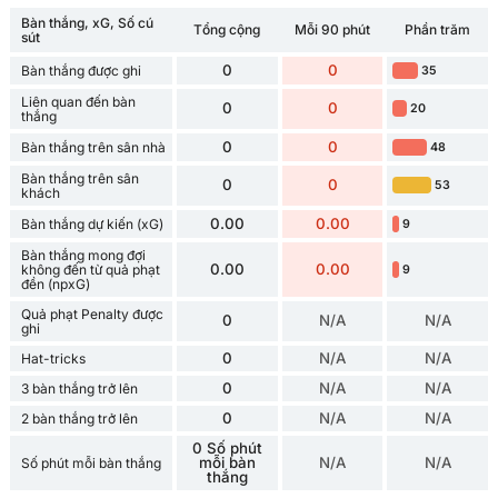
Bàn thắng, xG, Số cú
Tổng cộng
Mỗi 90 phút
Phần trăm
sút
0
0
Bàn thắng được ghi
35
Liên quan đến bàn
0
0
20
thắng
0
0
Bàn thắng trên sân nhà
48
Bàn thắng trên sân
0
0
53
khách
0.00
0.00
Bàn thắng dự kiến (xG)
9
Bàn thắng mong đợi
0.00
0.00
không đến từ quả phạt
9
đền (npxG)
Quả phạt Penalty được
0
N/A
N/A
ghi
0
N/A
N/A
Hat-tricks
0
N/A
N/A
3 bàn thắng trở lên
0
N/A
N/A
2 bàn thắng trở lên
0 Số phút
mỗi bàn
N/A
N/A
Số phút mỗi bàn thắng
thắng