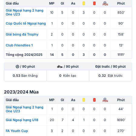
Giải đấu
MP
Gl
As
Phút
PEN
Giải Ngoại hạng 2 hạng
10
5
0
3
0
0
850'
One U23
Cúp Quốc tế Ngoại hạng
1
0
0
0
0
0
90'
Giải bóng đá Trophy
2
0
0
0
0
0
158'
Club Friendlies 1
1
0
0
0
0
0
13'
Tổng cộng 2024/2025
14
5
0
3
0
0
1111'
/ 90 phút
/ 90 phút
Đặt trước / 90 phút
0.53
Bàn thắng
0
Kiến tạo
0.32
Đặt trước
2023/2024 Mùa
Giải đấu
MP
Gl
As
Phút
PEN
Giải Ngoại hạng 2 hạng
1
0
0
0
0
0
44'
One U23
Giải Ngoại hạng U18
20
7
4
1
0
0
1690'
FA Youth Cup
3
2
0
0
0
0
270'