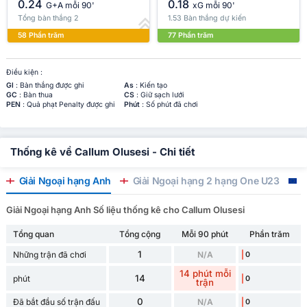
0.24
0.18
G+A mỗi 90'
xG mỗi 90'
Tổng bàn thắng 2
1.53 Bàn thắng dự kiến
58 Phần trăm
77 Phần trăm
Điều kiện :
Gl
: Bàn thắng được ghi
As
: Kiến tạo
GC
: Bàn thua
CS
: Giữ sạch lưới
PEN
: Quả phạt Penalty được ghi
Phút
: Số phút đã chơi
Thống kê về Callum Olusesi - Chi tiết
Giải Ngoại hạng Anh
Giải Ngoại hạng 2 hạng One U23
G
Giải Ngoại hạng Anh Số liệu thống kê cho Callum Olusesi
Tổng quan
Tổng cộng
Mỗi 90 phút
Phần trăm
1
Những trận đã chơi
N/A
0
14 phút mỗi
14
phút
0
trận
0
Đã bắt đầu số trận đấu
N/A
0