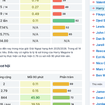
14
0.76
39
Valen
5
0.27
49
/ 14
Harry
9
0.49
38
/ 14
Fikay
Djed 
2 lần
0.11
92
Lewis 
7.14%
N/A
52
John 
35.71%
N/A
65
Dan B
14.00
N/A
N/A
Jarel
cho đến nay trong mùa giải Giải Ngoại hạng Anh 2025/2026. Trong số 14
Reec
ục tiêu. Điều này có nghĩa là tỷ lệ sút trúng của Harry Maguire là
t họ thực hiện và thực hiện 0.76 cú sút mỗi 90 phút trên sân.
Ezri 
Nico O
cơ hội
Marc 
Ben W
ổng cộng
Mỗi 90 phút
Phần trăm
2
0.11
69
Thủ môn
2.79
0.15
60
James
844
45.90
Dean 
72
Jorda
28
39.59
74
/ 844