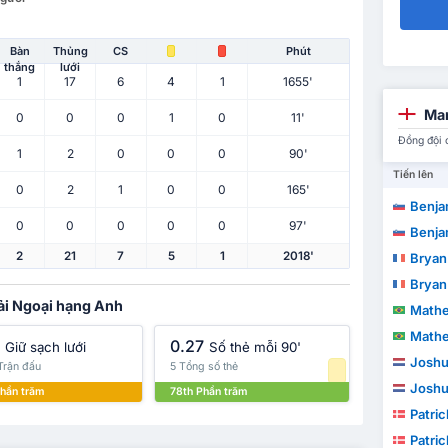
Bàn
Thủng
CS
Phút
thắng
lưới
1
17
6
4
1
1655'
Man
0
0
0
1
0
11'
Đồng đội 
1
2
0
0
0
90'
Tiến lên
0
2
1
0
0
165'
Benja
0
0
0
0
0
97'
Benja
2
21
7
5
1
2018'
Brya
Brya
iải Ngoại hạng Anh
Mathe
Mathe
0.27
Giữ sạch lưới
Số thẻ mỗi 90'
Joshu
Trận đấu
5 Tổng số thẻ
Joshu
hần trăm
78th Phần trăm
Patrick 
Patrick 