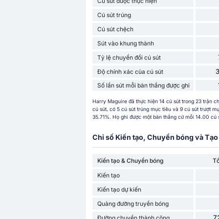
Cú sút được thực hiện
Cú sút trúng
Cú sút chệch
Sút vào khung thành
Tỷ lệ chuyển đổi cú sút
Độ chính xác của cú sút
Số lần sút mỗi bàn thắng được ghi
Harry Maguire đã thực hiện 14 cú sút trong 23 trận 
cú sút, có 5 cú sút trúng mục tiêu và 9 cú sút trượt m
35.71%. Họ ghi được một bàn thắng cứ mỗi 14.00 cú sú
Chỉ số Kiến tạo, Chuyền bóng và Tạo 
Kiến tạo & Chuyền bóng
T
Kiến tạo
Kiến tạo dự kiến
Quảng đường truyền bóng
7
Đường chuyền thành công