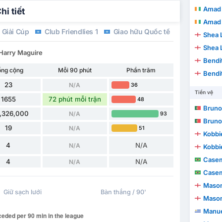
Amad 
i tiết
Amad 
Giải Cúp
Club Friendlies 1
Giao hữu Quốc tế
Shea 
Shea 
 Harry Maguire
Bendi
ổng cộng
Mỗi 90 phút
Phần trăm
Bendi
23
N/A
36
Tiền vệ
1655
72 phút mỗi trận
48
Bruno
,326,000
N/A
93
Bruno
19
N/A
51
Kobbi
4
N/A
N/A
Kobbi
Casem
4
N/A
N/A
Casem
Maso
Giữ sạch lưới
Bàn thắng / 90'
Maso
Manue