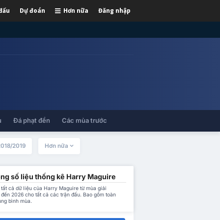
 đấu
Dự đoán
Hơn nữa
Đăng nhập
ủ
Đá phạt đền
Các mùa trước
2018/2019
Hơn nữa
ng số liệu thống kê Harry Maguire
tất cả dữ liệu của Harry Maguire từ mùa giải
 đến 2026 cho tất cả các trận đấu. Bao gồm toàn
ung bình mùa.