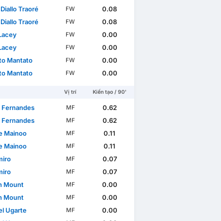
Diallo Traoré
0.08
FW
Diallo Traoré
0.08
FW
Lacey
0.00
FW
Lacey
0.00
FW
to Mantato
0.00
FW
to Mantato
0.00
FW
Vị trí
Kiến tạo / 90'
 Fernandes
0.62
MF
 Fernandes
0.62
MF
e Mainoo
0.11
MF
e Mainoo
0.11
MF
iro
0.07
MF
iro
0.07
MF
n Mount
0.00
MF
n Mount
0.00
MF
l Ugarte
0.00
MF