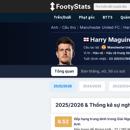
Trên/Dưới
Phạt góc
BTTS
Quần 
Anh
/
Cầu thủ
/
Manchester United FC
/
Har
Harry Magui
Câu lạc bộ :
Manchester Un
Vị trí :
Hậu vệ - Hậu vệ trung tâ
Tuổi (Sinh nhật) :
33 (05/03/19
Tổng quan
Bàn thắng, xG, Số cú sút
2025/2026
2024/2025
2023/202
2025/2026 & Thống kê sự ng
Xếp hạng trung bình trong Giải Ng
6.52
Anh
Xếp hạng để thủng lưới : 27 / 185 