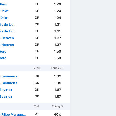
Shaw
1.20
DF
 Dalot
1.24
DF
 Dalot
1.24
DF
js de Ligt
1.31
DF
js de Ligt
1.31
DF
n Heaven
1.37
DF
n Heaven
1.37
DF
Yoro
1.50
DF
Yoro
1.50
DF
Vị trí
Thua / 90'
e Lammens
1.09
GK
e Lammens
1.09
GK
Bayındır
1.67
GK
Bayındır
1.67
GK
Tuổi
Thắng %
lipe Marques Amorim
40
41
%