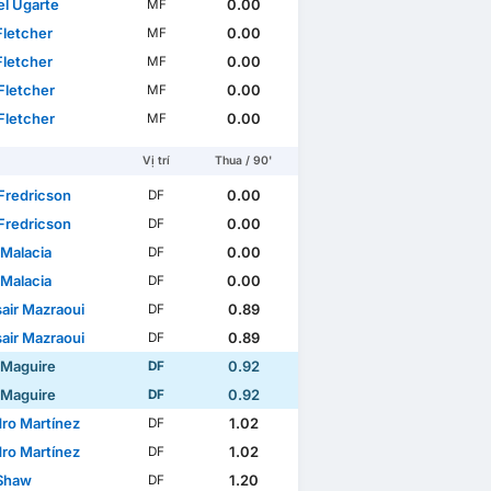
l Ugarte
0.00
MF
Fletcher
0.00
MF
Fletcher
0.00
MF
Fletcher
0.00
MF
Fletcher
0.00
MF
Vị trí
Thua / 90'
 Fredricson
0.00
DF
 Fredricson
0.00
DF
 Malacia
0.00
DF
 Malacia
0.00
DF
air Mazraoui
0.89
DF
air Mazraoui
0.89
DF
 Maguire
0.92
DF
 Maguire
0.92
DF
dro Martínez
1.02
DF
dro Martínez
1.02
DF
Shaw
1.20
DF