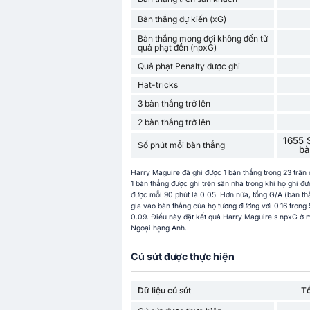
Bàn thắng dự kiến (xG)
Bàn thắng mong đợi không đến từ
quả phạt đền (npxG)
Quả phạt Penalty được ghi
Hat-tricks
3 bàn thắng trở lên
2 bàn thắng trở lên
1655 
Số phút mỗi bàn thắng
bà
Harry Maguire đã ghi được 1 bàn thắng trong 23 trận
1 bàn thắng được ghi trên sân nhà trong khi họ ghi đ
được mỗi 90 phút là 0.05. Hơn nữa, tổng G/A (bàn th
gia vào bàn thắng của họ tương đương với 0.16 trong
0.09. Điều này đặt kết quả Harry Maguire's npxG ở m
Ngoại hạng Anh.
Cú sút được thực hiện
Dữ liệu cú sút
T