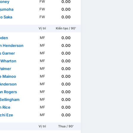
Toney
0.00
FW
gumoha
0.00
FW
o Saka
0.00
FW
Vị trí
Kiến tạo / 90'
Foden
0.00
MF
n Henderson
0.00
MF
 Garner
0.00
MF
 Wharton
0.00
MF
Palmer
0.00
MF
e Mainoo
0.00
MF
 Anderson
0.00
MF
n Rogers
0.00
MF
Bellingham
0.00
MF
n Rice
0.00
MF
chi Eze
0.00
MF
Vị trí
Thua / 90'