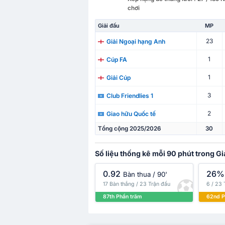
chơi
Giải đấu
MP
23
Giải Ngoại hạng Anh
1
Cúp FA
1
Giải Cúp
3
Club Friendlies 1
2
Giao hữu Quốc tế
Tổng cộng 2025/2026
30
Số liệu thống kê mỗi 90 phút trong G
0.92
26%
Bàn thua / 90'
17 Bàn thắng / 23 Trận đấu
6 / 23 
87th Phần trăm
62nd P