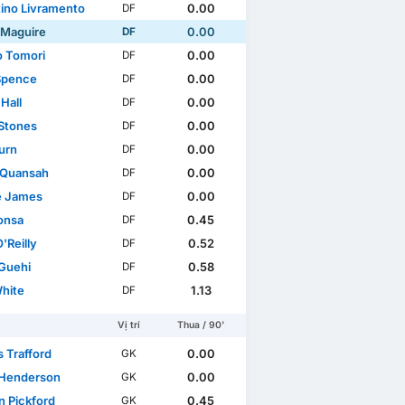
tino Livramento
0.00
DF
 Maguire
0.00
DF
o Tomori
0.00
DF
Spence
0.00
DF
Hall
0.00
DF
Stones
0.00
DF
urn
0.00
DF
l Quansah
0.00
DF
e James
0.00
DF
Konsa
0.45
DF
'Reilly
0.52
DF
Guehi
0.58
DF
hite
1.13
DF
Vị trí
Thua / 90'
 Trafford
0.00
GK
Henderson
0.00
GK
n Pickford
0.45
GK