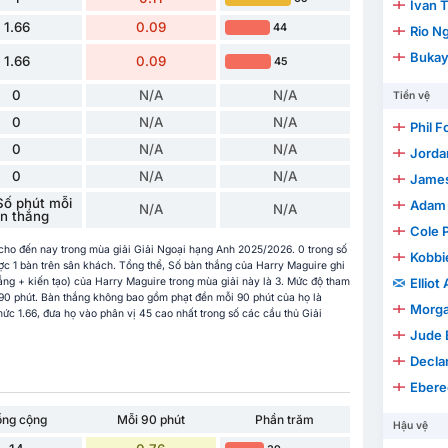
Ivan 
1.66
0.09
44
Rio N
Bukay
1.66
0.09
45
0
N/A
N/A
Tiền vệ
0
N/A
N/A
Phil 
0
N/A
N/A
Jorda
0
N/A
N/A
James
Số phút mỗi
Adam
N/A
N/A
n thắng
Cole 
 cho đến nay trong mùa giải Giải Ngoại hạng Anh 2025/2026. 0 trong số
Kobbi
ược 1 bàn trên sân khách. Tổng thể, Số bàn thắng của Harry Maguire ghi
ắng + kiến tạo) của Harry Maguire trong mùa giải này là 3. Mức độ tham
Elliot
 90 phút. Bàn thắng không bao gồm phạt đền mỗi 90 phút của họ là
Morga
ức 1.66, đưa họ vào phân vị 45 cao nhất trong số các cầu thủ Giải
Jude 
Decla
Ebere
ổng cộng
Mỗi 90 phút
Phần trăm
Hậu vệ