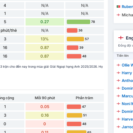
4
N/A
N/A
Ruben Fi
1
N/A
N/A
Micha
5
0.27
78
 phút/thẻ
N/A
36
Eng
3
13%
57
Đồng đội 
16
0.87
39
16
0.87
Tiến lên
48
Ollie 
23 trận cho đến nay trong mùa giải Giải Ngoại hạng Anh 2025/2026. Họ
Harry
Antho
Domin
Marcu
ổng cộng
Mỗi 90 phút
Phần trăm
Noni 
1
0.05
47
Domini
3
0.16
51
Harve
0
0
48
Jarro
1
0.11
65