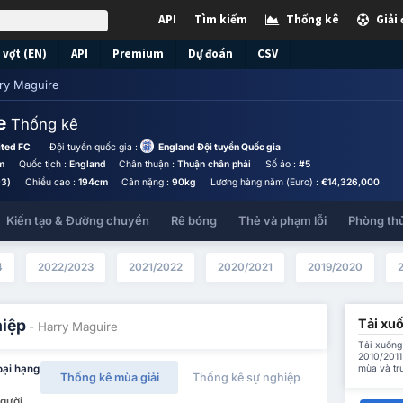
API
Tìm kiếm
Thống kê
Giải
vợt (EN)
API
Premium
Dự đoán
CSV
ry Maguire
re
Thống kê
ited FC
Đội tuyển quốc gia :
England Đội tuyển Quốc gia
m
Quốc tịch :
England
Chân thuận :
Thuận chân phải
Số áo :
#5
93)
Chiều cao :
194cm
Cân nặng :
90kg
Lương hàng năm (Euro) :
€14,326,000
Kiến tạo & Đường chuyền
Rê bóng
Thẻ và phạm lỗi
Phòng th
4
2022/2023
2021/2022
2020/2021
2019/2020
Tải xuố
hiệp
- Harry Maguire
Tải xuống 
2010/2011
mùa và tr
oại hạng
Thống kê mùa giải
Thống kê sự nghiệp
Người