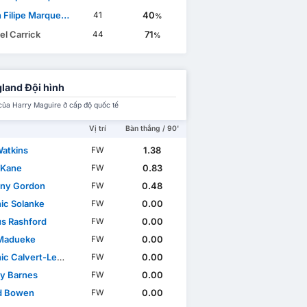
lipe Marques Amorim
40
41
%
el Carrick
71
44
%
land Đội hình
của Harry Maguire ở cấp độ quốc tế
Vị trí
Bàn thắng / 90'
Watkins
1.38
FW
 Kane
0.83
FW
ny Gordon
0.48
FW
ic Solanke
0.00
FW
s Rashford
0.00
FW
Madueke
0.00
FW
c Calvert-Lewin
0.00
FW
y Barnes
0.00
FW
d Bowen
0.00
FW