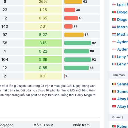
6
26%
62
Luke 
23
1.25
38
Diogo
12
0.65
46
Diogo
140
7.61
29
Matthi
Matthi
97
5.27
67
Ayde
58
3.15
92
Ayde
4
0.22
86
Leny 
104
5.66
92
Leny 
12
0.65
85
Thủ môn
2
0.11
1
Senn
n và 6 lần giữ sạch lưới trong 23 trận ở mùa giải Giải Ngoại hạng Anh
mặt trên sân, đội của họ cứ sau 97 phút lại thủng lưới một bàn. Hơn
Senn
ánh chặn trong mỗi 90 phút có mặt trên sân. Đồng thời Harry Maguire
Altay 
Altay 
Quản lý
ổng cộng
Mỗi 90 phút
Phần trăm
Ruben Fi