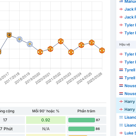
Manue
Jack 
Jack 
Tyler 
Tyler 
Hậu vệ
Tyler
Tyler
Tyrell
Tyrell
Nouss
Nouss
Harry
Harry
ổng cộng
Mỗi 90' hoặc %
Phần trăm
Lisan
17
0.92
87
Lisan
7 Phút
N/A
86
Luke 