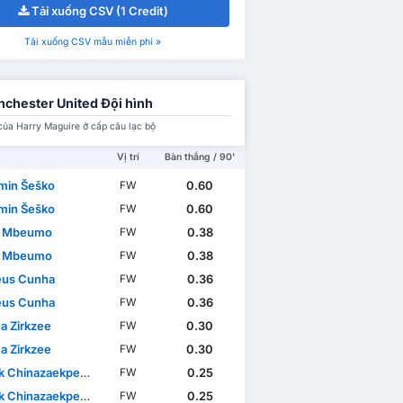
Tải xuống CSV (1 Credit)
Tải xuống CSV mẫu miễn phí »
chester United Đội hình
của Harry Maguire ở cấp câu lạc bộ
Vị trí
Bàn thắng / 90'
min Šeško
0.60
FW
min Šeško
0.60
FW
n Mbeumo
0.38
FW
n Mbeumo
0.38
FW
us Cunha
0.36
FW
us Cunha
0.36
FW
a Zirkzee
0.30
FW
a Zirkzee
0.30
FW
Chinazaekpere Dorgu
0.25
FW
Chinazaekpere Dorgu
0.25
FW