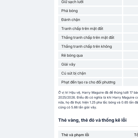
Giữ sạch lưới
Phá bóng
Đánh chặn
Tranh chấp trên mặt đất
Thắng tranh chấp trên mặt đất
Thắng tranh chấp trên không
Rê bóng qua
Giải vây
Cú sút bị chặn
Phạt đền tạo ra cho đối phương
Ở vị trí Hậu vệ, Harry Maguire đã để thủng lưới 17 bà
2025/2026. Điều đó có nghĩa là khi Harry Maguire có 
nữa, họ đã thực hiện 1.25 pha tắc bóng và 0.65 lần đ
cũng có 5.66 lần giải vây.
Thẻ vàng, thẻ đỏ và thống kê lỗi
Thẻ và phạm lỗi
T