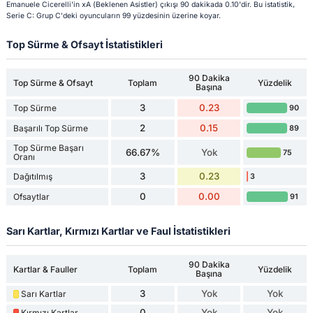
Emanuele Cicerelli'in xA (Beklenen Asistler) çıkışı 90 dakikada 0.10'dir. Bu istatistik,
Serie C: Grup C'deki oyuncuların 99 yüzdesinin üzerine koyar.
Top Sürme & Ofsayt İstatistikleri
90 Dakika
Top Sürme & Ofsayt
Toplam
Yüzdelik
Başına
3
0.23
Top Sürme
90
2
0.15
Başarılı Top Sürme
89
Top Sürme Başarı
66.67%
Yok
75
Oranı
3
0.23
Dağıtılmış
3
0
0.00
Ofsaytlar
91
Sarı Kartlar, Kırmızı Kartlar ve Faul İstatistikleri
90 Dakika
Kartlar & Fauller
Toplam
Yüzdelik
Başına
3
Yok
Yok
Sarı Kartlar
0
Yok
Yok
Kırmızı Kartlar