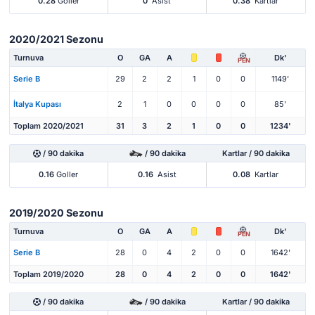
0.28
Goller
0
Asist
0.38
Kartlar
2020/2021 Sezonu
Turnuva
O
GA
A
Dk'
PEN
Serie B
29
2
2
1
0
0
1149'
İtalya Kupası
2
1
0
0
0
0
85'
Toplam 2020/2021
31
3
2
1
0
0
1234'
/ 90 dakika
/ 90 dakika
Kartlar / 90 dakika
0.16
Goller
0.16
Asist
0.08
Kartlar
2019/2020 Sezonu
Turnuva
O
GA
A
Dk'
PEN
Serie B
28
0
4
2
0
0
1642'
Toplam 2019/2020
28
0
4
2
0
0
1642'
/ 90 dakika
/ 90 dakika
Kartlar / 90 dakika