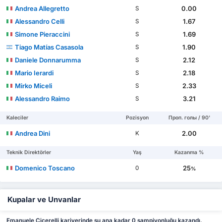
Andrea Allegretto
0.00
S
Alessandro Celli
1.67
S
Simone Pieraccini
1.69
S
Tiago Matías Casasola
1.90
S
Daniele Donnarumma
2.12
S
Mario Ierardi
2.18
S
Mirko Miceli
2.33
S
Alessandro Raimo
3.21
S
Kaleciler
Pozisyon
Проп. голы / 90'
Andrea Dini
2.00
K
Teknik Direktörler
Yaş
Kazanma %
Domenico Toscano
25
0
%
Kupalar ve Unvanlar
Emanuele Cicerelli kariyerinde şu ana kadar 0 şampiyonluğu kazandı.