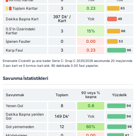
3
0.23
Toplam Kartlar
63
397 Dk' /
Yok
Dakika Başına Kart
49
Kart
0.5'in Üzerindeki
3
15%
66
Kartlar
0
0.00
İşlenen Fauller
53
3
0.23
Karşı Faul
96
Emanuele Cicerelli şu ana kadar Serie C: Grup C 2025/2026 sezonunda 20 maçlarında
3 sarı kart ve 0 kırmızı kart aldı. 90 dakikada 0.00 faul yaparlar.
Savunma İstatistikleri
90 veya %
Savunmak
Toplam
Yüzdelik
başına
8
0.6
Yenen Gol
94
Dakika Başına yenilen
149 Dk'
Yok
94
Gol
12
60%
Gol yememeden
98
0
0.00
Müdahaleler
87