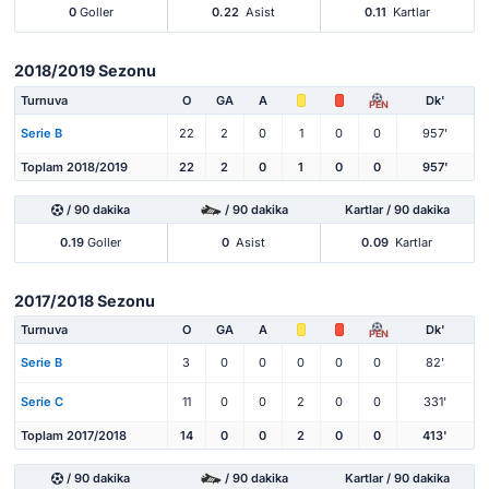
0
Goller
0.22
Asist
0.11
Kartlar
2018/2019 Sezonu
Turnuva
O
GA
A
Dk'
PEN
Serie B
22
2
0
1
0
0
957'
Toplam 2018/2019
22
2
0
1
0
0
957'
/ 90 dakika
/ 90 dakika
Kartlar / 90 dakika
0.19
Goller
0
Asist
0.09
Kartlar
2017/2018 Sezonu
Turnuva
O
GA
A
Dk'
PEN
Serie B
3
0
0
0
0
0
82'
Serie C
11
0
0
2
0
0
331'
Toplam 2017/2018
14
0
0
2
0
0
413'
/ 90 dakika
/ 90 dakika
Kartlar / 90 dakika