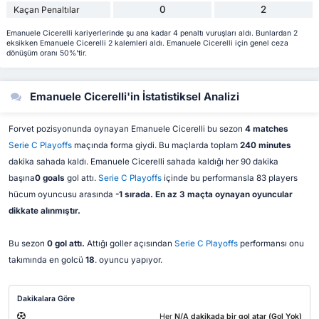
0
2
Kaçan Penaltılar
Emanuele Cicerelli kariyerlerinde şu ana kadar 4 penaltı vuruşları aldı. Bunlardan 2
eksikken Emanuele Cicerelli 2 kalemleri aldı. Emanuele Cicerelli için genel ceza
dönüşüm oranı 50%'tir.
Emanuele Cicerelli'in İstatistiksel Analizi
Forvet pozisyonunda oynayan Emanuele Cicerelli bu sezon
4 matches
Serie C Playoffs
maçında forma giydi. Bu maçlarda toplam
240 minutes
dakika sahada kaldı. Emanuele Cicerelli sahada kaldığı her 90 dakika
başına
0 goals
gol attı.
Serie C Playoffs
içinde bu performansla 83 players
hücum oyuncusu arasında
-1 sırada. En az 3 maçta oynayan oyuncular
dikkate alınmıştır.
Bu sezon
0 gol attı.
Attığı goller açısından
Serie C Playoffs
performansı onu
takımında en golcü
18
. oyuncu yapıyor.
Dakikalara Göre
Her
N/A dakikada bir gol atar (Gol Yok)