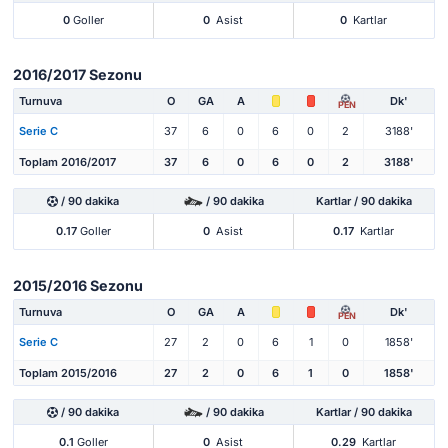
0
Goller
0
Asist
0
Kartlar
2016/2017 Sezonu
Turnuva
O
GA
A
Dk'
PEN
Serie C
37
6
0
6
0
2
3188'
Toplam 2016/2017
37
6
0
6
0
2
3188'
/ 90 dakika
/ 90 dakika
Kartlar / 90 dakika
0.17
Goller
0
Asist
0.17
Kartlar
2015/2016 Sezonu
Turnuva
O
GA
A
Dk'
PEN
Serie C
27
2
0
6
1
0
1858'
Toplam 2015/2016
27
2
0
6
1
0
1858'
/ 90 dakika
/ 90 dakika
Kartlar / 90 dakika
0.1
Goller
0
Asist
0.29
Kartlar