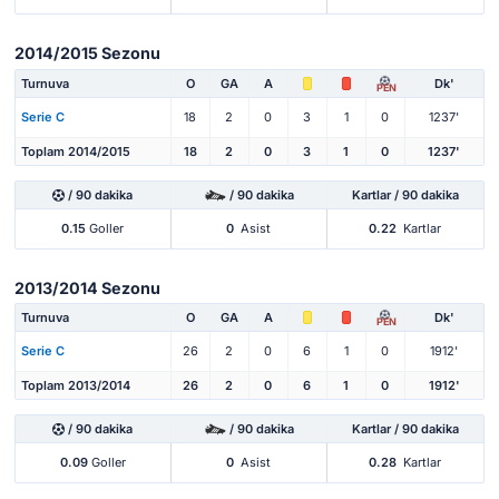
2014/2015 Sezonu
Turnuva
O
GA
A
Dk'
PEN
Serie C
18
2
0
3
1
0
1237'
Toplam 2014/2015
18
2
0
3
1
0
1237'
/ 90 dakika
/ 90 dakika
Kartlar / 90 dakika
0.15
Goller
0
Asist
0.22
Kartlar
2013/2014 Sezonu
Turnuva
O
GA
A
Dk'
PEN
Serie C
26
2
0
6
1
0
1912'
Toplam 2013/2014
26
2
0
6
1
0
1912'
/ 90 dakika
/ 90 dakika
Kartlar / 90 dakika
0.09
Goller
0
Asist
0.28
Kartlar