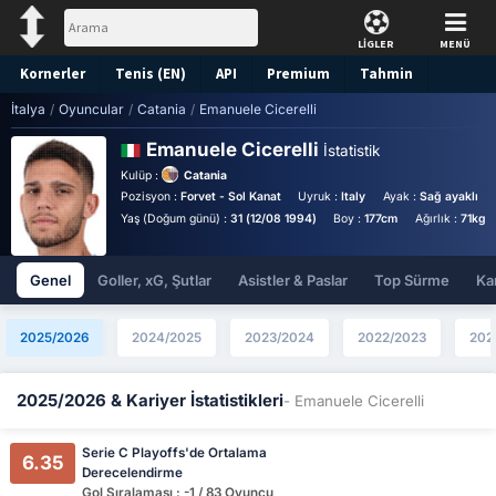
LİGLER
MENÜ
Kornerler
Tenis (EN)
API
Premium
Tahmin
İtalya
/
Oyuncular
/
Catania
/
Emanuele Cicerelli
Emanuele Cicerelli
İstatistik
Kulüp :
Catania
Pozisyon :
Forvet - Sol Kanat
Uyruk :
Italy
Ayak :
Sağ ayaklı
Yaş (Doğum günü) :
31 (12/08 1994)
Boy :
177cm
Ağırlık :
71kg
Genel
Goller, xG, Şutlar
Asistler & Paslar
Top Sürme
Kar
2025/2026
2024/2025
2023/2024
2022/2023
202
2025/2026 & Kariyer İstatistikleri
- Emanuele Cicerelli
Serie C Playoffs'de Ortalama
6.35
Derecelendirme
Gol Sıralaması : -1 / 83 Oyuncu