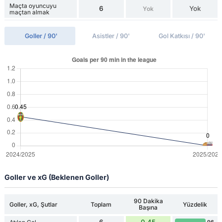
Maçta oyuncuyu
6
Yok
Yok
maçtan almak
Goller / 90'
Asistler / 90'
Gol Katkısı / 90'
Goller ve xG (Beklenen Goller)
90 Dakika
Goller, xG, Şutlar
Toplam
Yüzdelik
Başına