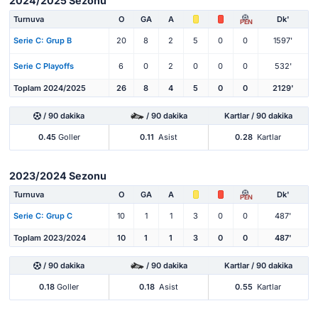
2024/2025 Sezonu
Turnuva
O
GA
A
Dk'
PEN
Serie C: Grup B
20
8
2
5
0
0
1597'
Serie C Playoffs
6
0
2
0
0
0
532'
Toplam 2024/2025
26
8
4
5
0
0
2129'
/ 90 dakika
/ 90 dakika
Kartlar / 90 dakika
0.45
Goller
0.11
Asist
0.28
Kartlar
2023/2024 Sezonu
Turnuva
O
GA
A
Dk'
PEN
Serie C: Grup C
10
1
1
3
0
0
487'
Toplam 2023/2024
10
1
1
3
0
0
487'
/ 90 dakika
/ 90 dakika
Kartlar / 90 dakika
0.18
Goller
0.18
Asist
0.55
Kartlar