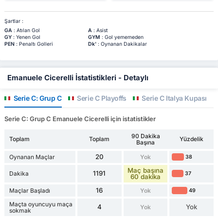
Şartlar :
GA
: Atılan Gol
A
: Asist
GY
: Yenen Gol
GYM
: Gol yememeden
PEN
: Penaltı Golleri
Dk'
: Oynanan Dakikalar
Emanuele Cicerelli İstatistikleri - Detaylı
Serie C: Grup C
Serie C Playoffs
Serie C İtalya Kupası
Serie C: Grup C Emanuele Cicerelli için istatistikler
90 Dakika
Toplam
Toplam
Yüzdelik
Başına
20
Oynanan Maçlar
Yok
38
Maç başına
1191
Dakika
37
60 dakika
16
Maçlar Başladı
Yok
49
Maçta oyuncuyu maça
4
Yok
Yok
sokmak