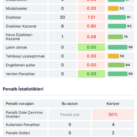
0
0.00
Müdahaleler
53
20
1.51
Düellolar
91
8
0.60
Düellolar Kazandı
93
Hava Düelloları
1
0.08
75
Kazandı
0
0.00
çalım atmak
99
0
0.00
Tehlikeyi uzalaştırmak
56
0
0.00
Engellenen şutlar
84
0
0.00
Verilen Penaltılar
99
Penaltı İstatistikleri
Penaltı vuruşları
Bu sezon
Kariyer
Penaltı Gole Çevirme
50%
Penaltı yok
Oranları
0
4
Kullanılan Penaltılar
0
2
Penaltı Golleri