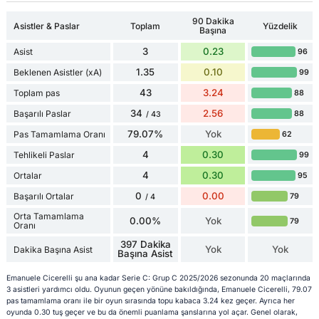
90 Dakika
Asistler & Paslar
Toplam
Yüzdelik
Başına
3
0.23
Asist
96
1.35
0.10
Beklenen Asistler (xA)
99
43
3.24
Toplam pas
88
34
2.56
Başarılı Paslar
88
/ 43
79.07%
Yok
Pas Tamamlama Oranı
62
4
0.30
Tehlikeli Paslar
99
4
0.30
Ortalar
95
0
0.00
Başarılı Ortalar
79
/ 4
Orta Tamamlama
0.00%
Yok
79
Oranı
397 Dakika
Yok
Yok
Dakika Başına Asist
Başına Asist
Emanuele Cicerelli şu ana kadar Serie C: Grup C 2025/2026 sezonunda 20 maçlarında
3 asistleri yardımcı oldu. Oyunun geçen yönüne bakıldığında, Emanuele Cicerelli, 79.07
pas tamamlama oranı ile bir oyun sırasında topu kabaca 3.24 kez geçer. Ayrıca her
oyunda 0.30 tuş geçer ve bu da önemli puanlama şanslarına yol açar. Genel olarak,