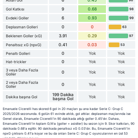
6
0.45
Atılan Gol
96
9
0.68
Gol Katkısı
98
6
0.93
Evdeki Goller
99
0
0
Deplasman Golleri
63
3.91
0.29
Beklenen Goller (xG)
97
0.41
0.03
Penaltısız xG (npxG)
53
0
Yok
Yok
Penaltı Golleri
0
Yok
Yok
Hat-trickler
3 veya Daha Fazla
0
Yok
Yok
Goller
2 veya Daha Fazla
0
Yok
Yok
Goller
199 Dakika
Yok
Yok
Dakika başına Gol
başına Gol
Emanuele Cicerelli has skored 6 gol in 20 maçları şu ana kadar Serie C: Grup C
2025/2026 sezonunda. 6 golün 6'i evinde atıldı, gol attılar. deplasman maçlarında ise
Genel olarak, Emanuele Cicerelli'in 90 dakikada attığı goller 0.45'dır. Dahası,
Emanuele Cicerelli'in toplam G/A'sı (goller + asistler) bu sezon için 9. Skor katkıları, 90
dakikada 0.68'a eşittir. 90 dakikada penaltısız xG 0.03'dır. Bu, Emanuele Cicerelli'in
npxG çıktısını 0.41'a koyar ve bu da onları Serie C: Grup C oyuncularının en üst 53