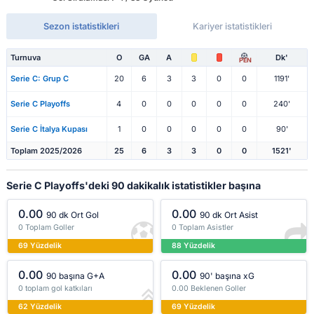
Sezon istatistikleri
Kariyer istatistikleri
Turnuva
O
GA
A
Dk'
PEN
Serie C: Grup C
20
6
3
3
0
0
1191'
Serie C Playoffs
4
0
0
0
0
0
240'
Serie C İtalya Kupası
1
0
0
0
0
0
90'
Toplam 2025/2026
25
6
3
3
0
0
1521'
Serie C Playoffs'deki 90 dakikalık istatistikler başına
0.00
0.00
90 dk Ort Gol
90 dk Ort Asist
0 Toplam Goller
0 Toplam Asistler
69 Yüzdelik
88 Yüzdelik
0.00
0.00
90 başına G+A
90' başına xG
0 toplam gol katkıları
0.00 Beklenen Goller
62 Yüzdelik
69 Yüzdelik