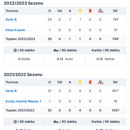
2022/2023 Sezonu
Turnuva
O
GA
A
Dk'
PEN
Serie B
29
0
1
1
0
0
781'
İtalya Kupası
1
0
0
0
0
0
13'
Toplam 2022/2023
30
0
1
1
0
0
794'
/ 90 dakika
/ 90 dakika
Kartlar / 90 dakika
0
Goller
0.12
Asist
0.12
Kartlar
2021/2022 Sezonu
Turnuva
O
GA
A
Dk'
PEN
Serie B
31
3
0
4
0
0
957'
Kulüp Hazırlık Maçları 1
1
0
0
0
0
0
74'
Toplam 2021/2022
32
3
0
4
0
0
1031'
/ 90 dakika
/ 90 dakika
Kartlar / 90 dakika