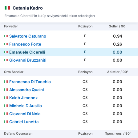
Catania Kadro
Emanuele Cicerelli'in kulüp seviyesindeki takım arkadaşları
Forvetler
Pozisyon
Goller / 90'
Salvatore Caturano
0.94
F
Francesco Forte
0.26
F
Emanuele Cicerelli
0.00
F
Giovanni Bruzzaniti
0.00
F
Orta Sahalar
Pozisyon
Asistler / 90'
Francesco Di Tacchio
0.00
OS
Alessandro Quaini
0.00
OS
Kaleb Jimenez
0.00
OS
Michele D'Ausilio
0.00
OS
Giovanni Di Noia
0.00
OS
Gabriel Lunetta
0.00
OS
Defans Oyuncuları
Pozisyon
Проп. голы / 90'