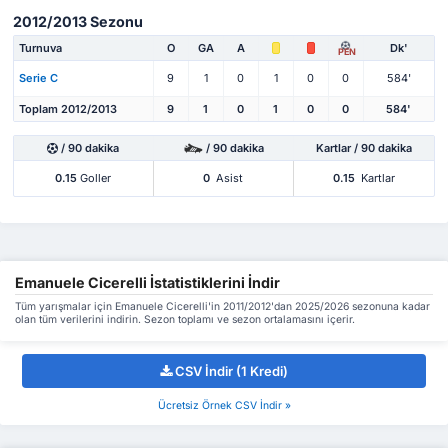
2012/2013 Sezonu
Turnuva
O
GA
A
Dk'
PEN
Serie C
9
1
0
1
0
0
584'
Toplam 2012/2013
9
1
0
1
0
0
584'
/ 90 dakika
/ 90 dakika
Kartlar / 90 dakika
0.15
Goller
0
Asist
0.15
Kartlar
Emanuele Cicerelli İstatistiklerini İndir
Tüm yarışmalar için Emanuele Cicerelli'in 2011/2012'dan 2025/2026 sezonuna kadar
olan tüm verilerini indirin. Sezon toplamı ve sezon ortalamasını içerir.
CSV İndir (1 Kredi)
Ücretsiz Örnek CSV İndir »