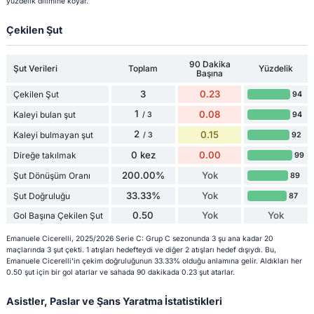
yüzdelik dilimine koyar.
Çekilen Şut
90 Dakika
Şut Verileri
Toplam
Yüzdelik
Başına
3
0.23
Çekilen Şut
94
1
0.08
Kaleyi bulan şut
94
/ 3
2
0.15
Kaleyi bulmayan şut
92
/ 3
0 kez
0.00
Direğe takılmak
99
200.00%
Yok
Şut Dönüşüm Oranı
89
33.33%
Yok
Şut Doğruluğu
87
0.50
Yok
Yok
Gol Başına Çekilen Şut
Emanuele Cicerelli, 2025/2026 Serie C: Grup C sezonunda 3 şu ana kadar 20
maçlarında 3 şut çekti. 1 atışları hedefteydi ve diğer 2 atışları hedef dışıydı. Bu,
Emanuele Cicerelli'in çekim doğruluğunun 33.33% olduğu anlamına gelir. Aldıkları her
0.50 şut için bir gol atarlar ve sahada 90 dakikada 0.23 şut atarlar.
Asistler, Paslar ve Şans Yaratma İstatistikleri