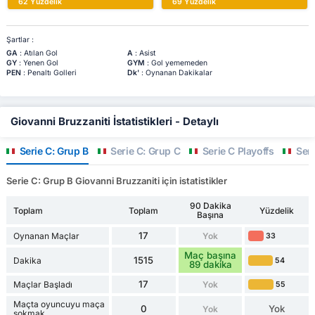
62 Yüzdelik
69 Yüzdelik
Şartlar :
GA
: Atılan Gol
A
: Asist
GY
: Yenen Gol
GYM
: Gol yememeden
PEN
: Penaltı Golleri
Dk'
: Oynanan Dakikalar
Giovanni Bruzzaniti İstatistikleri - Detaylı
Serie C: Grup B
Serie C: Grup C
Serie C Playoffs
Seri
Serie C: Grup B Giovanni Bruzzaniti için istatistikler
90 Dakika
Toplam
Toplam
Yüzdelik
Başına
17
Oynanan Maçlar
Yok
33
Maç başına
1515
Dakika
54
89 dakika
17
Maçlar Başladı
Yok
55
Maçta oyuncuyu maça
0
Yok
Yok
sokmak