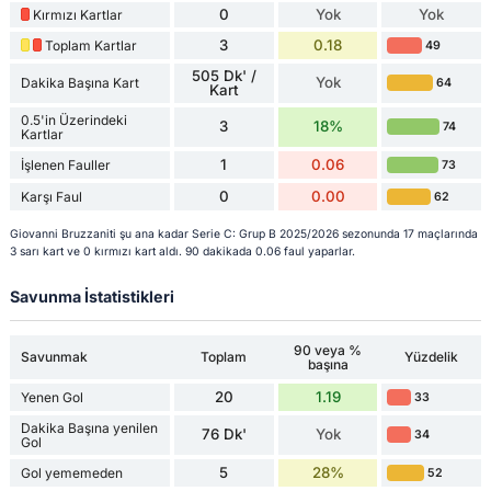
0
Yok
Yok
Kırmızı Kartlar
3
0.18
Toplam Kartlar
49
505 Dk' /
Yok
Dakika Başına Kart
64
Kart
0.5'in Üzerindeki
3
18%
74
Kartlar
1
0.06
İşlenen Fauller
73
0
0.00
Karşı Faul
62
Giovanni Bruzzaniti şu ana kadar Serie C: Grup B 2025/2026 sezonunda 17 maçlarında
3 sarı kart ve 0 kırmızı kart aldı. 90 dakikada 0.06 faul yaparlar.
Savunma İstatistikleri
90 veya %
Savunmak
Toplam
Yüzdelik
başına
20
1.19
Yenen Gol
33
Dakika Başına yenilen
76 Dk'
Yok
34
Gol
5
28%
Gol yememeden
52