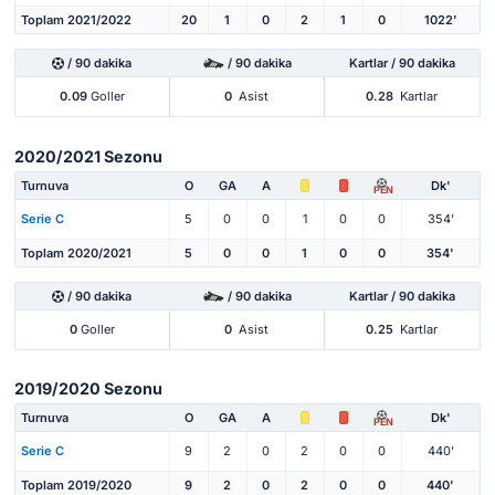
Toplam 2021/2022
20
1
0
2
1
0
1022'
/ 90 dakika
/ 90 dakika
Kartlar / 90 dakika
0.09
Goller
0
Asist
0.28
Kartlar
2020/2021 Sezonu
Turnuva
O
GA
A
Dk'
PEN
Serie C
5
0
0
1
0
0
354'
Toplam 2020/2021
5
0
0
1
0
0
354'
/ 90 dakika
/ 90 dakika
Kartlar / 90 dakika
0
Goller
0
Asist
0.25
Kartlar
2019/2020 Sezonu
Turnuva
O
GA
A
Dk'
PEN
Serie C
9
2
0
2
0
0
440'
Toplam 2019/2020
9
2
0
2
0
0
440'