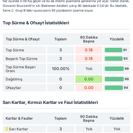
her oyunda 0.06 tuş geçer ve bu da önemli puanlama şanslarına yol açar. Genel olarak,
Giovanni Bruzzaniti'in xA (Beklenen Asistler) çıkışı 90 dakikada 0.04'dir. Bu istatistik,
Serie C: Grup B'deki oyuncuların 93 yüzdesinin üzerine koyar.
Top Sürme & Ofsayt İstatistikleri
90 Dakika
Top Sürme & Ofsayt
Toplam
Yüzdelik
Başına
3
0.18
Top Sürme
91
3
0.18
Başarılı Top Sürme
93
Top Sürme Başarı
100.00%
Yok
99
Oranı
0
0.00
Dağıtılmış
99
0
0.00
Ofsaytlar
94
Sarı Kartlar, Kırmızı Kartlar ve Faul İstatistikleri
90 Dakika
Kartlar & Fauller
Toplam
Yüzdelik
Başına
3
Yok
Yok
Sarı Kartlar