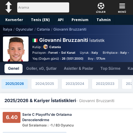
LİGLER
MENÜ
Kornerler
Tenis (EN)
API
Premium
Tahmin
İtalya
/
Oyuncular
/
Catania
/
Giovanni Bruzzaniti
Giovanni Bruzzaniti
İstatistik
Kulüp :
Catania
Pozisyon :
Forvet - Sol Kanat
Uyruk :
Italy
Birthplace :
Italy - It
Yaş (Doğum günü) :
26 (1/01 2000)
Boy :
177cm
Genel
Goller, xG, Şutlar
Asistler & Paslar
Top Sürme
Kar
2025/2026
2024/2025
2023/2024
2022/2023
202
2025/2026 & Kariyer İstatistikleri
- Giovanni Bruzzaniti
Serie C Playoffs'de Ortalama
6.40
Derecelendirme
Gol Sıralaması : -1 / 83 Oyuncu