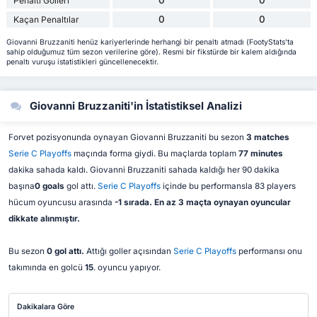
Penaltı Golleri
0
0
Kaçan Penaltılar
Giovanni Bruzzaniti henüz kariyerlerinde herhangi bir penaltı atmadı (FootyStats'ta
sahip olduğumuz tüm sezon verilerine göre). Resmi bir fikstürde bir kalem aldığında
penaltı vuruşu istatistikleri güncellenecektir.
Giovanni Bruzzaniti'in İstatistiksel Analizi
Forvet pozisyonunda oynayan Giovanni Bruzzaniti bu sezon
3 matches
Serie C Playoffs
maçında forma giydi. Bu maçlarda toplam
77 minutes
dakika sahada kaldı. Giovanni Bruzzaniti sahada kaldığı her 90 dakika
başına
0 goals
gol attı.
Serie C Playoffs
içinde bu performansla 83 players
hücum oyuncusu arasında
-1 sırada. En az 3 maçta oynayan oyuncular
dikkate alınmıştır.
Bu sezon
0 gol attı.
Attığı goller açısından
Serie C Playoffs
performansı onu
takımında en golcü
15
. oyuncu yapıyor.
Dakikalara Göre