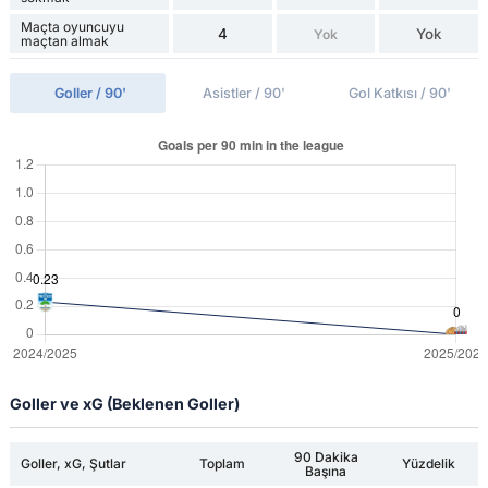
Maçta oyuncuyu
4
Yok
Yok
maçtan almak
Goller / 90'
Asistler / 90'
Gol Katkısı / 90'
Goller ve xG (Beklenen Goller)
90 Dakika
Goller, xG, Şutlar
Toplam
Yüzdelik
Başına