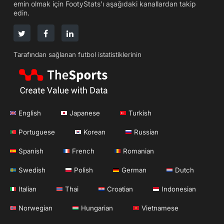
emin olmak için FootyStats'ı aşağıdaki kanallardan takip
edin.
Tarafından sağlanan futbol istatistiklerinin
English
Japanese
Turkish
Portuguese
Korean
Russian
Spanish
French
Romanian
Swedish
Polish
German
Dutch
Italian
Thai
Croatian
Indonesian
Norwegian
Hungarian
Vietnamese