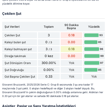
yüzdelik dilimine koyar.
Çekilen Şut
90 Dakika
Şut Verileri
Toplam
Yüzdelik
Başına
3
0.18
Çekilen Şut
93
0
0.00
Kaleyi bulan şut
85
/ 3
3
0.18
Kaleyi bulmayan şut
96
/ 3
0 kez
0.00
Direğe takılmak
99
300.00%
Yok
Şut Dönüşüm Oranı
97
0.00%
Yok
Şut Doğruluğu
85
0.33
Yok
Yok
Gol Başına Çekilen Şut
Giovanni Bruzzaniti, 2025/2026 Serie C: Grup B sezonunda 3 şu ana kadar 17
maçlarında 3 şut çekti. 0 atışları hedefteydi ve diğer 3 atışları hedef dışıydı. Bu,
Giovanni Bruzzaniti'in çekim doğruluğunun 0.00% olduğu anlamına gelir. Aldıkları her
0.33 şut için bir gol atarlar ve sahada 90 dakikada 0.18 şut atarlar.
Asistler, Paslar ve Şans Yaratma İstatistikleri