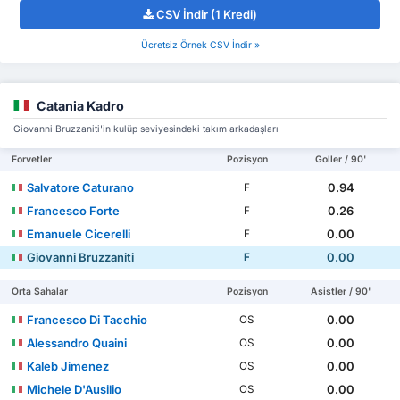
CSV İndir (1 Kredi)
Ücretsiz Örnek CSV İndir »
Catania Kadro
Giovanni Bruzzaniti'in kulüp seviyesindeki takım arkadaşları
Forvetler
Pozisyon
Goller / 90'
Salvatore Caturano
0.94
F
Francesco Forte
0.26
F
Emanuele Cicerelli
0.00
F
Giovanni Bruzzaniti
0.00
F
Orta Sahalar
Pozisyon
Asistler / 90'
Francesco Di Tacchio
0.00
OS
Alessandro Quaini
0.00
OS
Kaleb Jimenez
0.00
OS
Michele D'Ausilio
0.00
OS