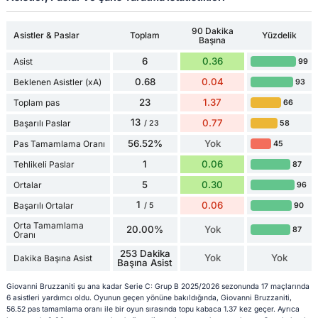
90 Dakika
Asistler & Paslar
Toplam
Yüzdelik
Başına
6
0.36
Asist
99
0.68
0.04
Beklenen Asistler (xA)
93
23
1.37
Toplam pas
66
13
0.77
Başarılı Paslar
58
/ 23
56.52%
Yok
Pas Tamamlama Oranı
45
1
0.06
Tehlikeli Paslar
87
5
0.30
Ortalar
96
1
0.06
Başarılı Ortalar
90
/ 5
Orta Tamamlama
20.00%
Yok
87
Oranı
253 Dakika
Yok
Yok
Dakika Başına Asist
Başına Asist
Giovanni Bruzzaniti şu ana kadar Serie C: Grup B 2025/2026 sezonunda 17 maçlarında
6 asistleri yardımcı oldu. Oyunun geçen yönüne bakıldığında, Giovanni Bruzzaniti,
56.52 pas tamamlama oranı ile bir oyun sırasında topu kabaca 1.37 kez geçer. Ayrıca