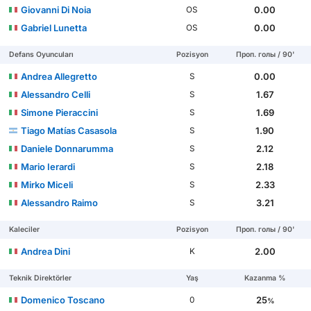
Giovanni Di Noia
0.00
OS
Gabriel Lunetta
0.00
OS
Defans Oyuncuları
Pozisyon
Проп. голы / 90'
Andrea Allegretto
0.00
S
Alessandro Celli
1.67
S
Simone Pieraccini
1.69
S
Tiago Matías Casasola
1.90
S
Daniele Donnarumma
2.12
S
Mario Ierardi
2.18
S
Mirko Miceli
2.33
S
Alessandro Raimo
3.21
S
Kaleciler
Pozisyon
Проп. голы / 90'
Andrea Dini
2.00
K
Teknik Direktörler
Yaş
Kazanma %
Domenico Toscano
25
0
%