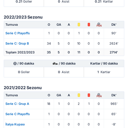
0.21
Goller
0
Asist
0.21
Kartlar
2022/2023 Sezonu
Turnuva
O
GA
A
Dk'
PEN
Serie C Playoffs
1
0
0
1
0
0
90'
Serie C: Grup B
34
5
0
10
0
0
2624'
Toplam 2022/2023
35
5
0
11
0
0
2714'
/ 90 dakika
/ 90 dakika
Kartlar / 90 dakika
0
Goller
0
Asist
1
Kartlar
2021/2022 Sezonu
Turnuva
O
GA
A
Dk'
PEN
Serie C: Grup A
18
1
0
2
1
0
965'
Serie C Playoffs
1
0
0
0
0
0
65'
İtalya Kupası
1
0
0
0
0
0
-8'