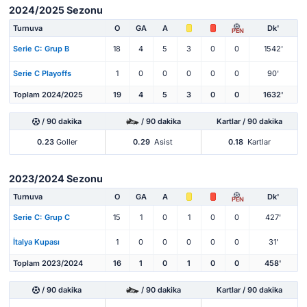
2024/2025 Sezonu
Turnuva
O
GA
A
Dk'
PEN
Serie C: Grup B
18
4
5
3
0
0
1542'
Serie C Playoffs
1
0
0
0
0
0
90'
Toplam 2024/2025
19
4
5
3
0
0
1632'
/ 90 dakika
/ 90 dakika
Kartlar / 90 dakika
0.23
Goller
0.29
Asist
0.18
Kartlar
2023/2024 Sezonu
Turnuva
O
GA
A
Dk'
PEN
Serie C: Grup C
15
1
0
1
0
0
427'
İtalya Kupası
1
0
0
0
0
0
31'
Toplam 2023/2024
16
1
0
1
0
0
458'
/ 90 dakika
/ 90 dakika
Kartlar / 90 dakika