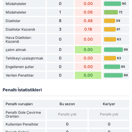
0
0.00
Müdahaleler
90
1
0.06
Müdahaleler
72
8
0.48
Düellolar
59
3
0.18
Düellolar Kazandı
61
Hava Düelloları
0
0.00
63
Kazandı
0
0.00
çalım atmak
99
0
0.00
Tehlikeyi uzalaştırmak
63
0
0.00
Engellenen şutlar
85
0
0.00
Verilen Penaltılar
99
Penaltı İstatistikleri
Penaltı vuruşları
Bu sezon
Kariyer
Penaltı Gole Çevirme
Penaltı yok
Penaltı yok
Oranları
0
0
Kullanılan Penaltılar
0
0