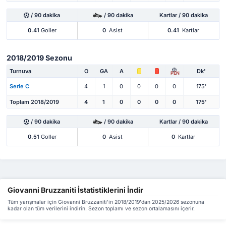
/ 90 dakika
/ 90 dakika
Kartlar / 90 dakika
0.41
Goller
0
Asist
0.41
Kartlar
2018/2019 Sezonu
Turnuva
O
GA
A
Dk'
PEN
Serie C
4
1
0
0
0
0
175'
Toplam 2018/2019
4
1
0
0
0
0
175'
/ 90 dakika
/ 90 dakika
Kartlar / 90 dakika
0.51
Goller
0
Asist
0
Kartlar
Giovanni Bruzzaniti İstatistiklerini İndir
Tüm yarışmalar için Giovanni Bruzzaniti'in 2018/2019'dan 2025/2026 sezonuna
kadar olan tüm verilerini indirin. Sezon toplamı ve sezon ortalamasını içerir.