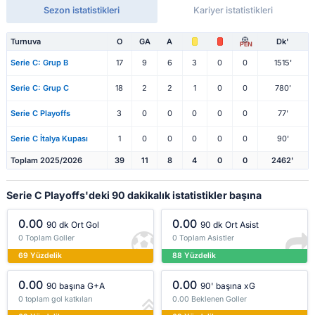
Sezon istatistikleri
Kariyer istatistikleri
Turnuva
O
GA
A
Dk'
PEN
Serie C: Grup B
17
9
6
3
0
0
1515'
Serie C: Grup C
18
2
2
1
0
0
780'
Serie C Playoffs
3
0
0
0
0
0
77'
Serie C İtalya Kupası
1
0
0
0
0
0
90'
Toplam 2025/2026
39
11
8
4
0
0
2462'
Serie C Playoffs'deki 90 dakikalık istatistikler başına
0.00
0.00
90 dk Ort Gol
90 dk Ort Asist
0 Toplam Goller
0 Toplam Asistler
69 Yüzdelik
88 Yüzdelik
0.00
0.00
90 başına G+A
90' başına xG
0 toplam gol katkıları
0.00 Beklenen Goller