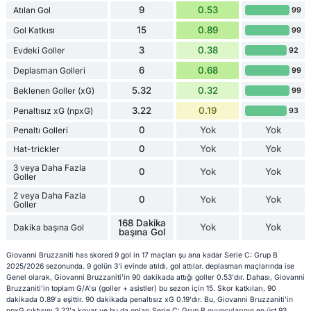
9
0.53
Atılan Gol
99
15
0.89
Gol Katkısı
99
3
0.38
Evdeki Goller
92
6
0.68
Deplasman Golleri
99
5.32
0.32
Beklenen Goller (xG)
99
3.22
0.19
Penaltısız xG (npxG)
93
0
Yok
Yok
Penaltı Golleri
0
Yok
Yok
Hat-trickler
3 veya Daha Fazla
0
Yok
Yok
Goller
2 veya Daha Fazla
0
Yok
Yok
Goller
168 Dakika
Yok
Yok
Dakika başına Gol
başına Gol
Giovanni Bruzzaniti has skored 9 gol in 17 maçları şu ana kadar Serie C: Grup B
2025/2026 sezonunda. 9 golün 3'i evinde atıldı, gol attılar. deplasman maçlarında ise
Genel olarak, Giovanni Bruzzaniti'in 90 dakikada attığı goller 0.53'dır. Dahası, Giovanni
Bruzzaniti'in toplam G/A'sı (goller + asistler) bu sezon için 15. Skor katkıları, 90
dakikada 0.89'a eşittir. 90 dakikada penaltısız xG 0.19'dır. Bu, Giovanni Bruzzaniti'in
npxG çıktısını 3.22'a koyar ve bu da onları Serie C: Grup B oyuncularının en üst 93