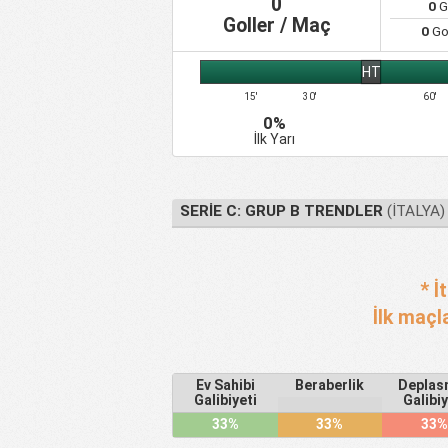
0
0
Go
Goller / Maç
0
Go
HT
15'
30'
60'
0%
İlk Yarı
SERIE C: GRUP B TRENDLER
(İTALYA)
* İ
İlk maçl
Ev Sahibi
Beraberlik
Deplas
Galibiyeti
Galibiy
33%
33%
33