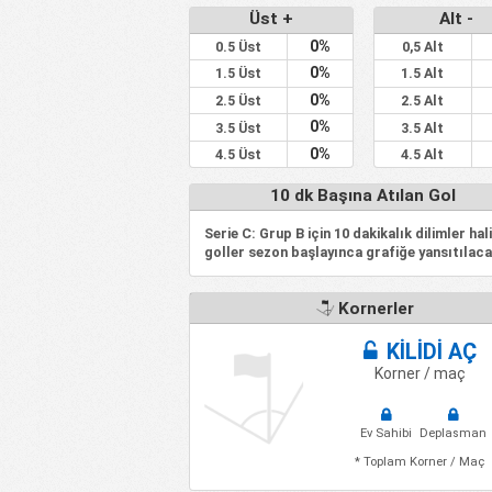
Üst +
Alt -
0%
0.5 Üst
0,5 Alt
0%
1.5 Üst
1.5 Alt
0%
2.5 Üst
2.5 Alt
0%
3.5 Üst
3.5 Alt
0%
4.5 Üst
4.5 Alt
10 dk Başına Atılan Gol
Serie C: Grup B için 10 dakikalık dilimler hal
goller sezon başlayınca grafiğe yansıtılaca
Kornerler
KİLİDİ AÇ
Korner / maç
Ev Sahibi
Deplasman
* Toplam Korner / Maç