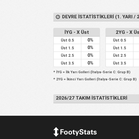
DEVRE İSTATISTIKLERI (1. YARI / 2
İYG - X Üst
2YG - X Ü
0%
Üst 0.5
Üst 0.5
0%
Üst 1.5
Üst 1.5
0%
Üst 2.5
Üst 2.5
0%
Üst 3.5
Üst 3.5
* İYG = İlk Yarı Golleri (İtalya-Serie C: Grup B)
* 2YG = İkinci Yarı Golleri (İtalya-Serie C: Grup B)
2026/27 TAKIM İSTATISTIKLERI