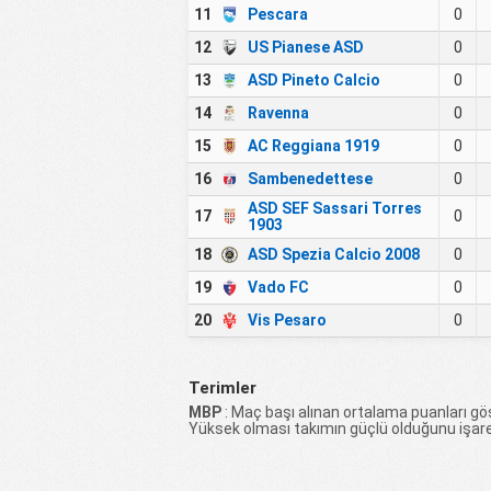
11
Pescara
0
12
US Pianese ASD
0
13
ASD Pineto Calcio
0
14
Ravenna
0
15
AC Reggiana 1919
0
16
Sambenedettese
0
ASD SEF Sassari Torres
17
0
1903
18
ASD Spezia Calcio 2008
0
19
Vado FC
0
20
Vis Pesaro
0
Terimler
MBP
: Maç başı alınan ortalama puanları gös
Yüksek olması takımın güçlü olduğunu işare