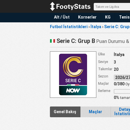
Alt / Üst
Kornerler
KG
Tenis
Futbol İstatistikleri
›
İtalya
›
Serie C: Grup
Serie C: Grup B
Puan Durumu & İ
Ülke
İtalya
Seviye
3
Takımlar
20
Sezon
2026/
Maçlar
0/380
Oy
İlerleme
0%
tamam
Detay
Genel Bakış
Maçlar
İstatist