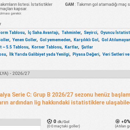
akımların listesi. İstatistikler
GAM
: Takımın gol atamadığı maç sa
 maçları kapsar.
olması gerekir.
r
Form Tablosu
,
İç Saha Avantajı
,
Tahminler
,
Seyirci
,
Oyuncu İstatist
Goller
,
Yenen Goller
,
Gol yememeden
,
Karşılıklı Gol
,
Gol Atılamaya
lt ~ 5.5 Tablosu
,
Korner Tablosu
,
Kartlar
,
Şutlar
losu
,
İlk Yarıda Galibiyet yada Yenilgi
,
Piyasa Değeri
,
Veri Setleri ve
LYA) - 2026/27
talya Serie C: Grup B 2026/27 sezonu henüz başla
arın ardından lig hakkındaki istatistiklere ulaşabile
0
0
dk/Gol
+
(0 0 maçtaki goller)
(Atılan 