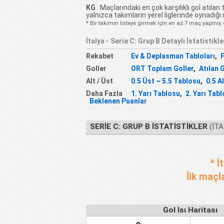
KG
: Maçlarındaki en çok karşılıklı gol atılan t
yalnızca takımların yerel liglerinde oynadığı
* Bir takımın listeye girmek için en az 7 maç yapmış 
İtalya - Serie C: Grup B Detaylı İstatistikle
Rekabet
Ev & Deplasman Tabloları
,
Goller
ORT Toplam Goller
,
Atılan 
Alt / Üst
0.5 Üst ~ 5.5 Tablosu
,
0.5 A
Daha Fazla
1. Yarı Tablosu
,
2. Yarı Tab
Beklenen Puanlar
SERIE C: GRUP B İSTATISTIKLER
(İTA
* İ
İlk maçl
Gol Isı Haritası