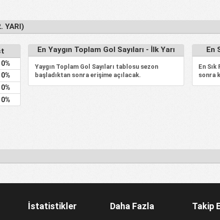
. YARI)
En Yaygın Toplam Gol Sayıları - İlk Yarı
En S
st
0%
Yaygın Toplam Gol Sayıları tablosu sezon
En Sık
başladıktan sonra erişime açılacak.
sonra k
0%
0%
0%
İstatistikler
Daha Fazla
Takip 