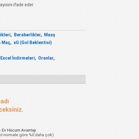
yısını ifade eder.
ikleri
,
Beraberlikler
,
Maaş
n Maç
,
xG (Gol Beklentisi)
 Excel İndirmeleri
,
Oranlar
,
madı
ceksiniz.
%
Ev Hücum Avantajı
gol normale göre %0 daha çok)