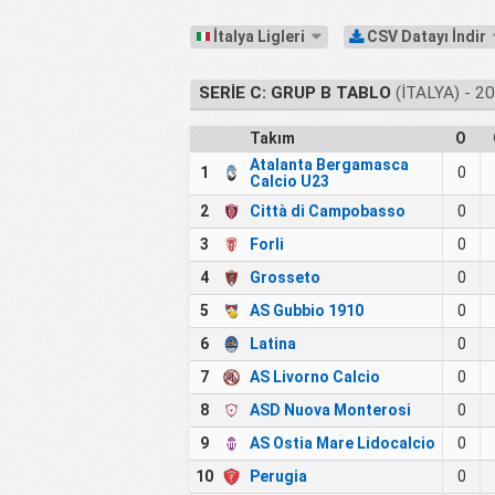
İtalya Ligleri
CSV Datayı İndir
SERIE C: GRUP B TABLO
(İTALYA) - 2
Takım
O
Atalanta Bergamasca
1
0
Calcio U23
2
Città di Campobasso
0
3
Forli
0
4
Grosseto
0
5
AS Gubbio 1910
0
6
Latina
0
7
AS Livorno Calcio
0
8
ASD Nuova Monterosi
0
9
AS Ostia Mare Lidocalcio
0
10
Perugia
0