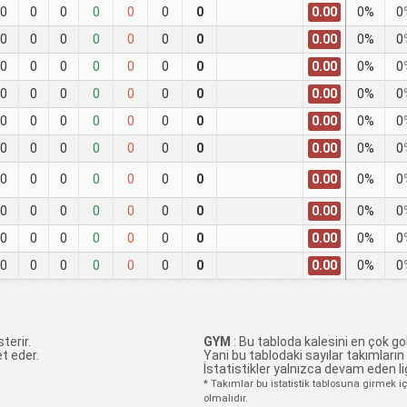
0.00
0
0
0
0
0
0
0
0%
0
0.00
0
0
0
0
0
0
0
0%
0
0.00
0
0
0
0
0
0
0
0%
0
0.00
0
0
0
0
0
0
0
0%
0
0.00
0
0
0
0
0
0
0
0%
0
0.00
0
0
0
0
0
0
0
0%
0
0.00
0
0
0
0
0
0
0
0%
0
0.00
0
0
0
0
0
0
0
0%
0
0.00
0
0
0
0
0
0
0
0%
0
0.00
0
0
0
0
0
0
0
0%
0
terir.
GYM
: Bu tabloda kalesini en çok gol
t eder.
Yani bu tablodaki sayılar takımların
İstatistikler yalnızca devam eden li
* Takımlar bu istatistik tablosuna girmek 
olmalıdır.