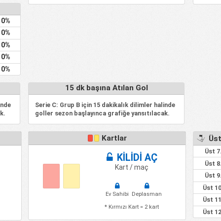
0%
0%
0%
0%
0%
15 dk başına Atılan Gol
inde
Serie C: Grup B için 15 dakikalık dilimler halinde
k.
goller sezon başlayınca grafiğe yansıtılacak.
Kartlar
Üst
Üst 7
KİLİDİ AÇ
Üst 8
Kart / maç
Üst 9
Üst 10
Ev Sahibi
Deplasman
Üst 11
* Kırmızı Kart = 2 kart
Üst 12