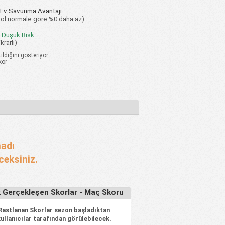
Ev Savunma Avantajı
ol normale göre %0 daha az)
 Düşük Risk
krarlı)
ıldığını gösteriyor.
kor
madı
ceksiniz.
k Gerçekleşen Skorlar - Maç Skoru
 Rastlanan Skorlar sezon başladıktan
ullanıcılar tarafından görülebilecek.