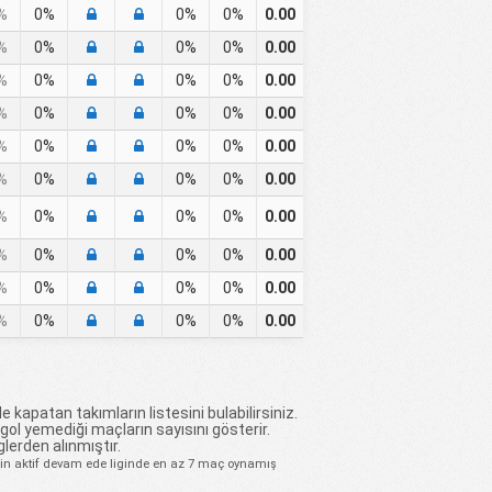
%
0%
0%
0%
0.00
%
0%
0%
0%
0.00
%
0%
0%
0%
0.00
%
0%
0%
0%
0.00
%
0%
0%
0%
0.00
%
0%
0%
0%
0.00
%
0%
0%
0%
0.00
%
0%
0%
0%
0.00
%
0%
0%
0%
0.00
%
0%
0%
0%
0.00
e kapatan takımların listesini bulabilirsiniz.
 gol yemediği maçların sayısını gösterir.
glerden alınmıştır.
için aktif devam ede liginde en az 7 maç oynamış