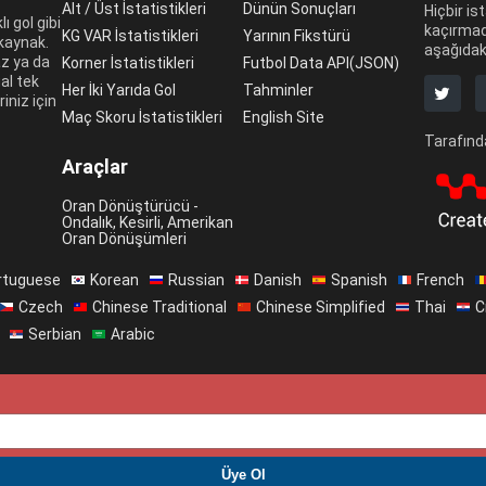
Alt / Üst İstatistikleri
Dünün Sonuçları
Hiçbir is
ı gol gibi
kaçırmad
KG VAR İstatistikleri
Yarının Fikstürü
 kaynak.
aşağıdaki
az ya da
Korner İstatistikleri
Futbol Data API(JSON)
al tek
Her İki Yarıda Gol
Tahminler
riniz için
Maç Skoru İstatistikleri
English Site
Tarafında
Araçlar
Oran Dönüştürücü -
Ondalık, Kesirli, Amerikan
Oran Dönüşümleri
rtuguese
Korean
Russian
Danish
Spanish
French
Czech
Chinese Traditional
Chinese Simplified
Thai
C
Serbian
Arabic
dı
İletişim
Ter
PREMIUM ÜYE OL. HEMEN KAZAN