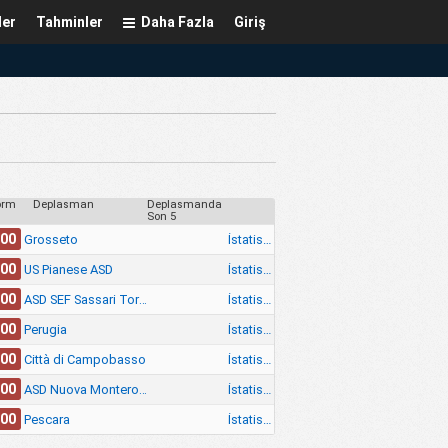
ler
Tahminler
Daha Fazla
Giriş
orm
Deplasman
Deplasmanda
Son 5
.00
İstatistik
Grosseto
.00
İstatistik
US Pianese ASD
.00
İstatistik
ASD SEF Sassari Torres 1903
.00
İstatistik
Perugia
.00
İstatistik
Città di Campobasso
.00
İstatistik
ASD Nuova Monterosi
.00
İstatistik
Pescara