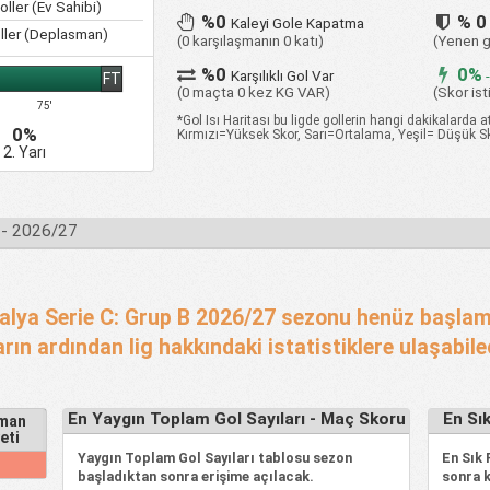
ller (Ev Sahibi)
%0
% 0
Kaleyi Gole Kapatma
ller (Deplasman)
(0 karşılaşmanın 0 katı)
(Yenen g
%0
0%
Karşılıklı Gol Var
-
FT
(0 maçta 0 kez KG VAR)
(Skor isti
75'
*Gol Isı Haritası bu ligde gollerin hangi dakikalarda at
0%
Kırmızı=Yüksek Skor, Sarı=Ortalama, Yeşil= Düşük S
2. Yarı
 - 2026/27
talya Serie C: Grup B 2026/27 sezonu henüz başla
arın ardından lig hakkındaki istatistiklere ulaşabile
En Yaygın Toplam Gol Sayıları - Maç Skoru
En Sı
man
eti
Yaygın Toplam Gol Sayıları tablosu sezon
En Sık
%
başladıktan sonra erişime açılacak.
sonra k