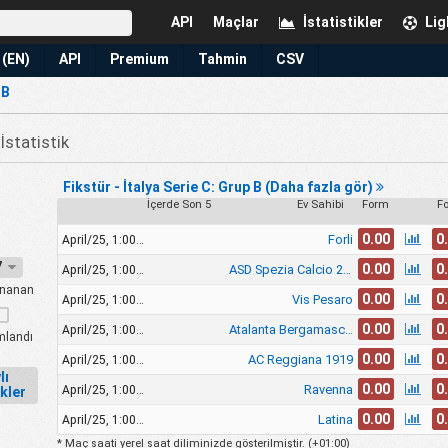
API
Maçlar
İstatistikler
Lig
 (EN)
API
Premium
Tahmin
CSV
 B
statistik
Fikstür - İtalya Serie C: Grup B (Daha fazla gör)
İçerde Son 5
Ev Sahibi
Form
F
0.00
0
Forli
April/25, 1:00pm
27
0.00
0
ASD Spezia Calcio 2008
April/25, 1:00pm
nanan
0.00
0
Vis Pesaro
April/25, 1:00pm
0.00
0
Atalanta Bergamasca Calcio U23
April/25, 1:00pm
landı
0.00
0
AC Reggiana 1919
April/25, 1:00pm
lı
0.00
0
Ravenna
April/25, 1:00pm
ikler
0.00
0
Latina
April/25, 1:00pm
* Maç saati yerel saat diliminizde gösterilmiştir. (
+01:00
)