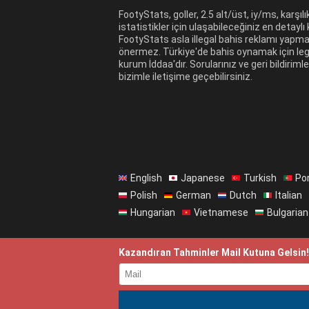
FootyStats, goller, 2.5 alt/üst, iy/ms, karşılıkl
istatistikler için ulaşabileceğiniz en detaylı
FootyStats asla illegal bahis reklamı yapm
önermez. Türkiye'de bahis oynamak için leg
kurum İddaa'dır. Sorularınız ve geri bildirimle
bizimle iletişime geçebilirsiniz.
English
Japanese
Turkish
Po
Polish
German
Dutch
Italian
Hungarian
Vietnamese
Bulgarian
Kazandıran Tahminler Mail Kutuna Gelsin!
©
FootyStats
- Futbola Olan Tutkuyla Yapıl