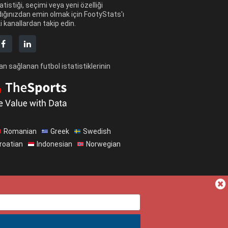
tatistiği, seçimi veya yeni özelliği
ığınızdan emin olmak için FootyStats'ı
 kanallardan takip edin.
n sağlanan futbol istatistiklerinin
Romanian
Greek
Swedish
roatian
Indonesian
Norwegian
Hakkımızda
Yardım
Gizlilik Sözleşmesi
ms & Conditions (English)
News (English)