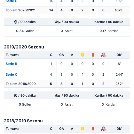
Serie C
14
4
0
2
0
0
1073'
Toplam 2020/2021
14
4
0
2
0
0
1073'
/ 90 dakika
/ 90 dakika
Kartlar / 90 dakika
0.34
Goller
0
Asist
0.17
Kartlar
2019/2020 Sezonu
Turnuva
O
GA
A
Dk'
PEN
Serie B
1
0
0
0
0
0
8'
Serie C
4
3
0
1
0
2
244'
Toplam 2019/2020
5
3
0
1
0
2
252'
/ 90 dakika
/ 90 dakika
Kartlar / 90 dakika
0
Goller
0
Asist
0
Kartlar
2018/2019 Sezonu
Turnuva
O
GA
A
Dk'
PEN