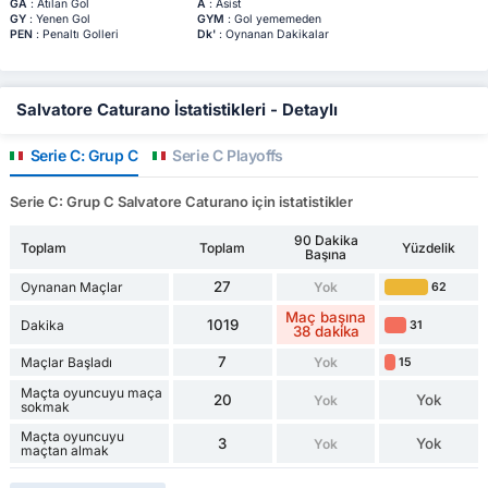
GA
: Atılan Gol
A
: Asist
GY
: Yenen Gol
GYM
: Gol yememeden
PEN
: Penaltı Golleri
Dk'
: Oynanan Dakikalar
Salvatore Caturano İstatistikleri - Detaylı
Serie C: Grup C
Serie C Playoffs
Serie C: Grup C Salvatore Caturano için istatistikler
90 Dakika
Toplam
Toplam
Yüzdelik
Başına
27
Oynanan Maçlar
Yok
62
Maç başına
1019
Dakika
31
38 dakika
7
Maçlar Başladı
Yok
15
Maçta oyuncuyu maça
20
Yok
Yok
sokmak
Maçta oyuncuyu
3
Yok
Yok
maçtan almak