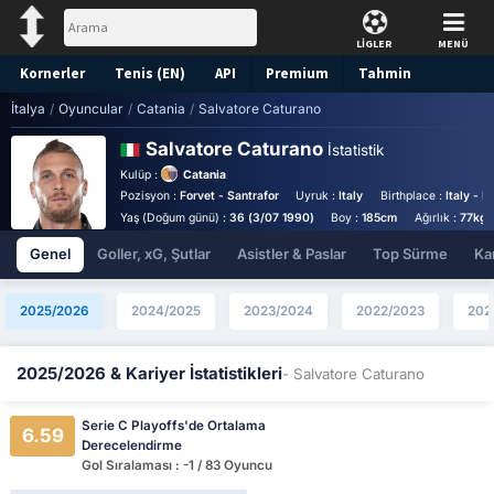
LİGLER
MENÜ
Kornerler
Tenis (EN)
API
Premium
Tahmin
İtalya
/
Oyuncular
/
Catania
/
Salvatore Caturano
Salvatore Caturano
İstatistik
Kulüp :
Catania
Pozisyon :
Forvet - Santrafor
Uyruk :
Italy
Birthplace :
Italy - It
Yaş (Doğum günü) :
36 (3/07 1990)
Boy :
185cm
Ağırlık :
77kg
Genel
Goller, xG, Şutlar
Asistler & Paslar
Top Sürme
Kar
2025/2026
2024/2025
2023/2024
2022/2023
202
2025/2026 & Kariyer İstatistikleri
- Salvatore Caturano
Serie C Playoffs'de Ortalama
6.59
Derecelendirme
Gol Sıralaması : -1 / 83 Oyuncu