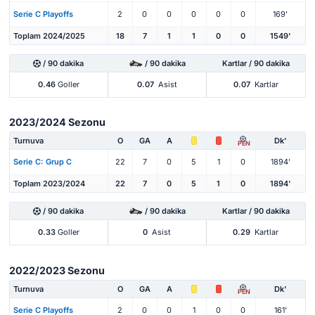
Serie C Playoffs
2
0
0
0
0
0
169'
Toplam 2024/2025
18
7
1
1
0
0
1549'
/ 90 dakika
/ 90 dakika
Kartlar / 90 dakika
0.46
Goller
0.07
Asist
0.07
Kartlar
2023/2024 Sezonu
Turnuva
O
GA
A
Dk'
PEN
Serie C: Grup C
22
7
0
5
1
0
1894'
Toplam 2023/2024
22
7
0
5
1
0
1894'
/ 90 dakika
/ 90 dakika
Kartlar / 90 dakika
0.33
Goller
0
Asist
0.29
Kartlar
2022/2023 Sezonu
Turnuva
O
GA
A
Dk'
PEN
Serie C Playoffs
2
0
0
1
0
0
161'