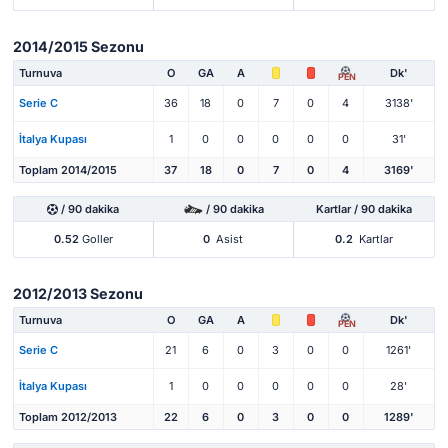
2014/2015 Sezonu
Turnuva
O
GA
A
Dk'
PEN
Serie C
36
18
0
7
0
4
3138'
İtalya Kupası
1
0
0
0
0
0
31'
Toplam 2014/2015
37
18
0
7
0
4
3169'
/ 90 dakika
/ 90 dakika
Kartlar / 90 dakika
0.52
Goller
0
Asist
0.2
Kartlar
2012/2013 Sezonu
Turnuva
O
GA
A
Dk'
PEN
Serie C
21
6
0
3
0
0
1261'
İtalya Kupası
1
0
0
0
0
0
28'
Toplam 2012/2013
22
6
0
3
0
0
1289'