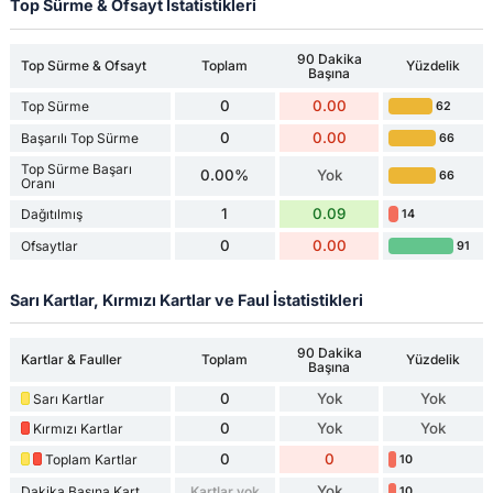
Top Sürme & Ofsayt İstatistikleri
90 Dakika
Top Sürme & Ofsayt
Toplam
Yüzdelik
Başına
0
0.00
Top Sürme
62
0
0.00
Başarılı Top Sürme
66
Top Sürme Başarı
0.00%
Yok
66
Oranı
1
0.09
Dağıtılmış
14
0
0.00
Ofsaytlar
91
Sarı Kartlar, Kırmızı Kartlar ve Faul İstatistikleri
90 Dakika
Kartlar & Fauller
Toplam
Yüzdelik
Başına
0
Yok
Yok
Sarı Kartlar
0
Yok
Yok
Kırmızı Kartlar
0
0
Toplam Kartlar
10
Yok
Dakika Başına Kart
Kartlar yok
10