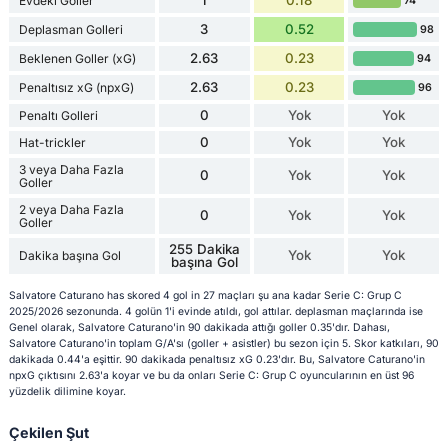
Evdeki Goller
74
3
0.52
Deplasman Golleri
98
2.63
0.23
Beklenen Goller (xG)
94
2.63
0.23
Penaltısız xG (npxG)
96
0
Yok
Yok
Penaltı Golleri
0
Yok
Yok
Hat-trickler
3 veya Daha Fazla
0
Yok
Yok
Goller
2 veya Daha Fazla
0
Yok
Yok
Goller
255 Dakika
Yok
Yok
Dakika başına Gol
başına Gol
Salvatore Caturano has skored 4 gol in 27 maçları şu ana kadar Serie C: Grup C
2025/2026 sezonunda. 4 golün 1'i evinde atıldı, gol attılar. deplasman maçlarında ise
Genel olarak, Salvatore Caturano'in 90 dakikada attığı goller 0.35'dır. Dahası,
Salvatore Caturano'in toplam G/A'sı (goller + asistler) bu sezon için 5. Skor katkıları, 90
dakikada 0.44'a eşittir. 90 dakikada penaltısız xG 0.23'dır. Bu, Salvatore Caturano'in
npxG çıktısını 2.63'a koyar ve bu da onları Serie C: Grup C oyuncularının en üst 96
yüzdelik dilimine koyar.
Çekilen Şut