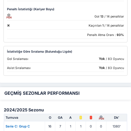
Penaltı İstatistiği (Kariyer Boyu)
Gol
13
/ 14 penaltılar
PEN
Kaçırılan
1
/ 14 penaltılar
Penaltı Atma Oranı :
93%
İstatistiğe Göre Sıralama (Bulunduğu Ligde)
Yok
Gol Sıralaması
/ 83 Oyuncu
Yok
Asist Sıralaması
/ 83 Oyuncu
GEÇMİŞ SEZONLAR PERFORMANSI
2024/2025 Sezonu
Turnuva
O
GA
A
Dk'
PEN
Serie C: Grup C
16
7
1
1
0
0
1380'