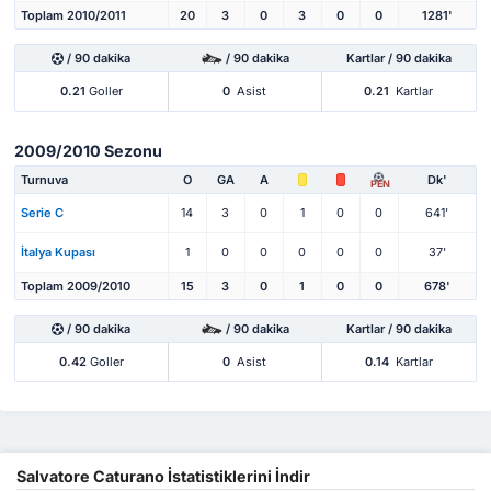
Toplam 2010/2011
20
3
0
3
0
0
1281'
/ 90 dakika
/ 90 dakika
Kartlar / 90 dakika
0.21
Goller
0
Asist
0.21
Kartlar
2009/2010 Sezonu
Turnuva
O
GA
A
Dk'
PEN
Serie C
14
3
0
1
0
0
641'
İtalya Kupası
1
0
0
0
0
0
37'
Toplam 2009/2010
15
3
0
1
0
0
678'
/ 90 dakika
/ 90 dakika
Kartlar / 90 dakika
0.42
Goller
0
Asist
0.14
Kartlar
Salvatore Caturano İstatistiklerini İndir