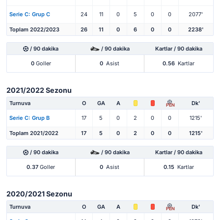
Serie C: Grup C
24
11
0
5
0
0
2077'
Toplam 2022/2023
26
11
0
6
0
0
2238'
/ 90 dakika
/ 90 dakika
Kartlar / 90 dakika
0
Goller
0
Asist
0.56
Kartlar
2021/2022 Sezonu
Turnuva
O
GA
A
Dk'
PEN
Serie C: Grup B
17
5
0
2
0
0
1215'
Toplam 2021/2022
17
5
0
2
0
0
1215'
/ 90 dakika
/ 90 dakika
Kartlar / 90 dakika
0.37
Goller
0
Asist
0.15
Kartlar
2020/2021 Sezonu
Turnuva
O
GA
A
Dk'
PEN