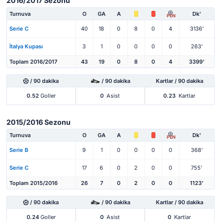
2016/2017 Sezonu
Turnuva
O
GA
A
Dk'
PEN
Serie C
40
18
0
8
0
4
3136'
İtalya Kupası
3
1
0
0
0
0
263'
Toplam 2016/2017
43
19
0
8
0
4
3399'
/ 90 dakika
/ 90 dakika
Kartlar / 90 dakika
0.52
Goller
0
Asist
0.23
Kartlar
2015/2016 Sezonu
Turnuva
O
GA
A
Dk'
PEN
Serie B
9
1
0
0
0
0
368'
Serie C
17
6
0
2
0
0
755'
Toplam 2015/2016
26
7
0
2
0
0
1123'
/ 90 dakika
/ 90 dakika
Kartlar / 90 dakika
0.24
Goller
0
Asist
0
Kartlar