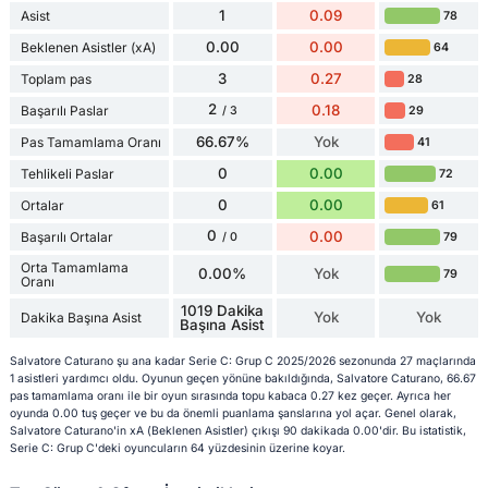
1
0.09
Asist
78
0.00
0.00
Beklenen Asistler (xA)
64
3
0.27
Toplam pas
28
2
0.18
Başarılı Paslar
29
/ 3
66.67%
Yok
Pas Tamamlama Oranı
41
0
0.00
Tehlikeli Paslar
72
0
0.00
Ortalar
61
0
0.00
Başarılı Ortalar
79
/ 0
Orta Tamamlama
0.00%
Yok
79
Oranı
1019 Dakika
Yok
Yok
Dakika Başına Asist
Başına Asist
Salvatore Caturano şu ana kadar Serie C: Grup C 2025/2026 sezonunda 27 maçlarında
1 asistleri yardımcı oldu. Oyunun geçen yönüne bakıldığında, Salvatore Caturano, 66.67
pas tamamlama oranı ile bir oyun sırasında topu kabaca 0.27 kez geçer. Ayrıca her
oyunda 0.00 tuş geçer ve bu da önemli puanlama şanslarına yol açar. Genel olarak,
Salvatore Caturano'in xA (Beklenen Asistler) çıkışı 90 dakikada 0.00'dir. Bu istatistik,
Serie C: Grup C'deki oyuncuların 64 yüzdesinin üzerine koyar.