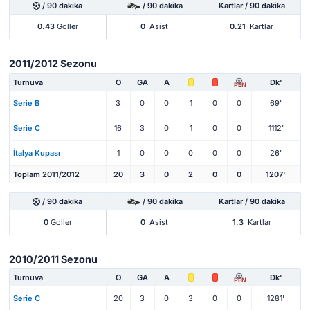
/ 90 dakika
/ 90 dakika
Kartlar / 90 dakika
0.43
Goller
0
Asist
0.21
Kartlar
2011/2012 Sezonu
Turnuva
O
GA
A
Dk'
PEN
Serie B
3
0
0
1
0
0
69'
Serie C
16
3
0
1
0
0
1112'
İtalya Kupası
1
0
0
0
0
0
26'
Toplam 2011/2012
20
3
0
2
0
0
1207'
/ 90 dakika
/ 90 dakika
Kartlar / 90 dakika
0
Goller
0
Asist
1.3
Kartlar
2010/2011 Sezonu
Turnuva
O
GA
A
Dk'
PEN
Serie C
20
3
0
3
0
0
1281'