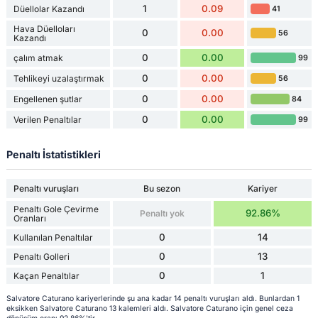
1
0.09
Düellolar Kazandı
41
Hava Düelloları
0
0.00
56
Kazandı
0
0.00
çalım atmak
99
0
0.00
Tehlikeyi uzalaştırmak
56
0
0.00
Engellenen şutlar
84
0
0.00
Verilen Penaltılar
99
Penaltı İstatistikleri
Penaltı vuruşları
Bu sezon
Kariyer
Penaltı Gole Çevirme
92.86%
Penaltı yok
Oranları
0
14
Kullanılan Penaltılar
0
13
Penaltı Golleri
0
1
Kaçan Penaltılar
Salvatore Caturano kariyerlerinde şu ana kadar 14 penaltı vuruşları aldı. Bunlardan 1
eksikken Salvatore Caturano 13 kalemleri aldı. Salvatore Caturano için genel ceza