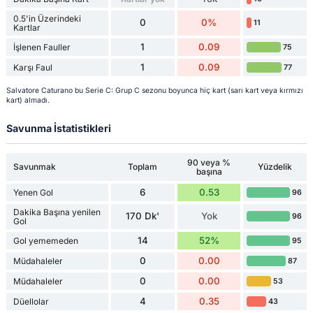
0.5'in Üzerindeki
0
0%
11
Kartlar
1
0.09
İşlenen Fauller
75
1
0.09
Karşı Faul
77
Salvatore Caturano bu Serie C: Grup C sezonu boyunca hiç kart (sarı kart veya kırmızı
kart) almadı.
Savunma İstatistikleri
90 veya %
Savunmak
Toplam
Yüzdelik
başına
6
0.53
Yenen Gol
96
Dakika Başına yenilen
170 Dk'
Yok
96
Gol
14
52%
Gol yememeden
95
0
0.00
Müdahaleler
87
0
0.00
Müdahaleler
53
4
0.35
Düellolar
43