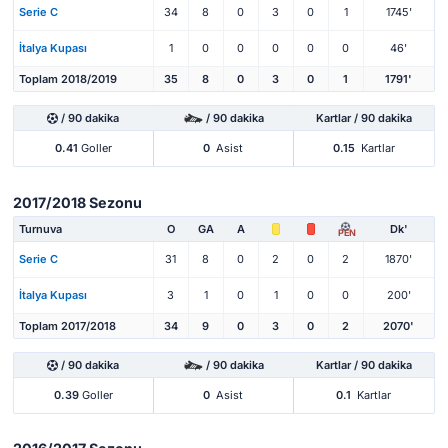
Serie C
34
8
0
3
0
1
1745'
İtalya Kupası
1
0
0
0
0
0
46'
Toplam 2018/2019
35
8
0
3
0
1
1791'
/ 90 dakika
/ 90 dakika
Kartlar / 90 dakika
0.41
Goller
0
Asist
0.15
Kartlar
2017/2018 Sezonu
Turnuva
O
GA
A
Dk'
PEN
Serie C
31
8
0
2
0
2
1870'
İtalya Kupası
3
1
0
1
0
0
200'
Toplam 2017/2018
34
9
0
3
0
2
2070'
/ 90 dakika
/ 90 dakika
Kartlar / 90 dakika
0.39
Goller
0
Asist
0.1
Kartlar