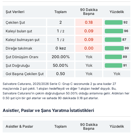
90 Dakika
Şut Verileri
Toplam
Yüzdelik
Başına
2
0.18
Çekilen Şut
92
1
0.09
Kaleyi bulan şut
96
/ 2
1
0.09
Kaleyi bulmayan şut
87
/ 2
0 kez
0.00
Direğe takılmak
99
200.00%
Yok
Şut Dönüşüm Oranı
89
50.00%
Yok
Şut Doğruluğu
91
0.50
Yok
Yok
Gol Başına Çekilen Şut
Salvatore Caturano, 2025/2026 Serie C: Grup C sezonunda 2 şu ana kadar 27
maçlarında 2 şut çekti. 1 atışları hedefteydi ve diğer 1 atışları hedef dışıydı. Bu,
Salvatore Caturano'in çekim doğruluğunun 50.00% olduğu anlamına gelir. Aldıkları her
0.50 şut için bir gol atarlar ve sahada 90 dakikada 0.18 şut atarlar.
Asistler, Paslar ve Şans Yaratma İstatistikleri
90 Dakika
Asistler & Paslar
Toplam
Yüzdelik
Başına