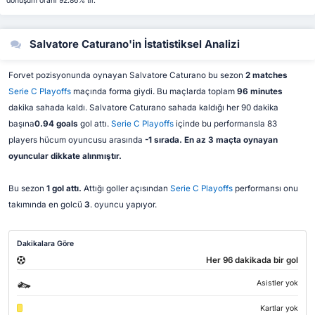
dönüşüm oranı 92.86%'tir.
Salvatore Caturano'in İstatistiksel Analizi
Forvet pozisyonunda oynayan Salvatore Caturano bu sezon
2 matches
Serie C Playoffs
maçında forma giydi. Bu maçlarda toplam
96 minutes
dakika sahada kaldı. Salvatore Caturano sahada kaldığı her 90 dakika
başına
0.94 goals
gol attı.
Serie C Playoffs
içinde bu performansla 83
players hücum oyuncusu arasında
-1 sırada. En az 3 maçta oynayan
oyuncular dikkate alınmıştır.
Bu sezon
1 gol attı.
Attığı goller açısından
Serie C Playoffs
performansı onu
takımında en golcü
3
. oyuncu yapıyor.
Dakikalara Göre
Her 96 dakikada bir gol
Asistler yok
Kartlar yok