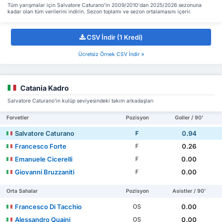
Tüm yarışmalar için Salvatore Caturano'in 2009/2010'dan 2025/2026 sezonuna
kadar olan tüm verilerini indirin. Sezon toplamı ve sezon ortalamasını içerir.
CSV İndir (1 Kredi)
Ücretsiz Örnek CSV İndir »
Catania Kadro
Salvatore Caturano'in kulüp seviyesindeki takım arkadaşları
Forvetler
Pozisyon
Goller / 90'
Salvatore Caturano
0.94
F
Francesco Forte
0.26
F
Emanuele Cicerelli
0.00
F
Giovanni Bruzzaniti
0.00
F
Orta Sahalar
Pozisyon
Asistler / 90'
Francesco Di Tacchio
0.00
OS
Alessandro Quaini
0.00
OS