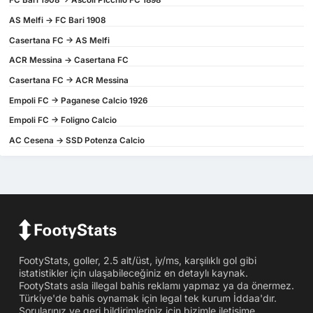
FC Bari 1908 -> Ascoli Picchio FC 1898
AS Melfi -> FC Bari 1908
Casertana FC -> AS Melfi
ACR Messina -> Casertana FC
Casertana FC -> ACR Messina
Empoli FC -> Paganese Calcio 1926
Empoli FC -> Foligno Calcio
AC Cesena -> SSD Potenza Calcio
FootyStats, goller, 2.5 alt/üst, iy/ms, karşılıklı gol gibi
istatistikler için ulaşabileceğiniz en detaylı kaynak.
FootyStats asla illegal bahis reklamı yapmaz ya da önermez.
Türkiye'de bahis oynamak için legal tek kurum İddaa'dır.
Sorularınız ve geri bildirimleriniz için bizimle iletişime