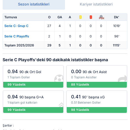
Sezon istatistikleri
Kariyer istatistikleri
Turnuva
O
GA
A
Dk'
PEN
Serie C: Grup C
27
4
1
0
0
0
1019'
Serie C Playoffs
2
1
0
0
0
0
96'
Toplam 2025/2026
29
5
1
0
0
0
1115'
Serie C Playoffs'deki 90 dakikalık istatistikler başına
0.94
0.00
90 dk Ort Gol
90 dk Ort Asist
1 Toplam Goller
0 Toplam Asistler
99 Yüzdelik
88 Yüzdelik
0.94
0.41
90 başına G+A
90' başına xG
1 toplam gol katkıları
0.51 Beklenen Goller
99 Yüzdelik
98 Yüzdelik
Şartlar :