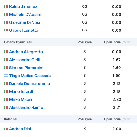
Kaleb Jimenez
0.00
OS
Michele D'Ausilio
0.00
OS
Giovanni Di Noia
0.00
OS
Gabriel Lunetta
0.00
OS
Defans Oyuncuları
Pozisyon
Проп. голы / 90'
Andrea Allegretto
0.00
S
Alessandro Celli
1.67
S
Simone Pieraccini
1.69
S
Tiago Matías Casasola
1.90
S
Daniele Donnarumma
2.12
S
Mario Ierardi
2.18
S
Mirko Miceli
2.33
S
Alessandro Raimo
3.21
S
Kaleciler
Pozisyon
Проп. голы / 90'
Andrea Dini
2.00
K