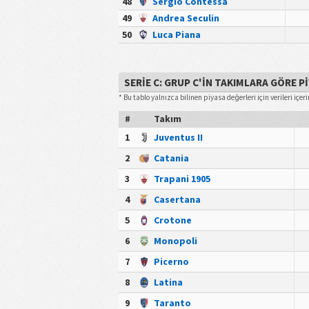
48
Sergio Contessa
49
Andrea Seculin
50
Luca Piana
SERIE C: GRUP C'IN TAKIMLARA GÖRE 
* Bu tablo yalnızca bilinen piyasa değerleri için verileri içeri
#
Takım
1
Juventus II
2
Catania
3
Trapani 1905
4
Casertana
5
Crotone
6
Monopoli
7
Picerno
8
Latina
9
Taranto