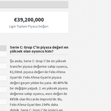
€39,200,000
Ligin Toplam Piyasa Değeri
Serie C: Grup C'in piyasa değeri en
yüksek olan oyuncu kim?
Şu anda, Serie C: Grup C'de en yüksek
transfer piyasa değerine sahip oyuncu,
€2,50mil. piyasa değeri ile Felix Afena-
Gyan'dir. Felix Afena-Gyan'in piyasa
değeri geçen yıldan bu yana -40.48%'lik
bir değişim yaşadı. 2. en yüksek piyasa
değerine sahip oyuncu, euro değeri ile
€850k olan Riccardo Improta'dir. Bu,
Felix Afena-Gyan'den 194% daha
düşük. Serie C: Grup C'de üçüncü en