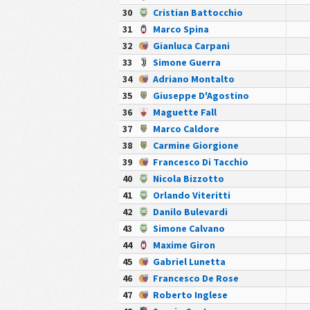
30
Cristian Battocchio
31
Marco Spina
32
Gianluca Carpani
33
Simone Guerra
34
Adriano Montalto
35
Giuseppe D'Agostino
36
Maguette Fall
37
Marco Caldore
38
Carmine Giorgione
39
Francesco Di Tacchio
40
Nicola Bizzotto
41
Orlando Viteritti
42
Danilo Bulevardi
43
Simone Calvano
44
Maxime Giron
45
Gabriel Lunetta
46
Francesco De Rose
47
Roberto Inglese