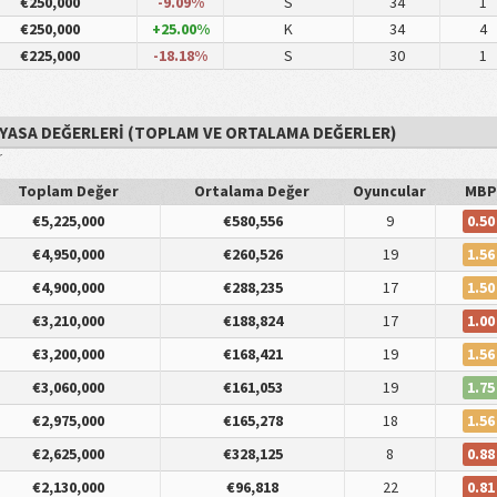
€250,000
-9.09%
S
34
1
€250,000
+25.00%
K
34
4
€225,000
-18.18%
S
30
1
PIYASA DEĞERLERI (TOPLAM VE ORTALAMA DEĞERLER)
r
Toplam Değer
Ortalama Değer
Oyuncular
MBP
0.50
€5,225,000
€580,556
9
1.56
€4,950,000
€260,526
19
1.50
€4,900,000
€288,235
17
1.00
€3,210,000
€188,824
17
1.56
€3,200,000
€168,421
19
1.75
€3,060,000
€161,053
19
1.56
€2,975,000
€165,278
18
0.88
€2,625,000
€328,125
8
0.81
€2,130,000
€96,818
22