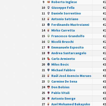
9
Roberto Inglese
€2
10
Giuseppe Fella
€2
11
Daniele Sorrentino
€2
12
Antonio Satriano
€2
13
Ferdinando Mastroianni
€2
14
Mirko Carretta
€2
15
Francesco Grandolfo
€2
16
Nicolò Bruschi
€2
17
Emmanuele Esposito
€2
18
Andrea Santarcangelo
€2
19
Carlo Armiento
€2
20
Milos Bocic
€1
21
Michael Fabbro
€1
22
Raúl José Asencio Moraes
€1
23
Carmine De Sena
€1
24
Don Bolsius
€1
25
Pablo Vitali
€1
26
Antonio Energe
€1
27
Axel Mohamed Bakayoko
€1