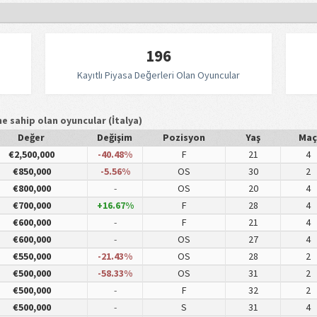
196
Kayıtlı Piyasa Değerleri Olan Oyuncular
ne sahip olan oyuncular (İtalya)
Değer
Değişim
Pozisyon
Yaş
Maç
€2,500,000
-40.48%
F
21
4
€850,000
-5.56%
OS
30
2
€800,000
-
OS
20
4
€700,000
+16.67%
F
28
4
€600,000
-
F
21
4
€600,000
-
OS
27
4
€550,000
-21.43%
OS
28
2
€500,000
-58.33%
OS
31
2
€500,000
-
F
32
2
€500,000
-
S
31
4