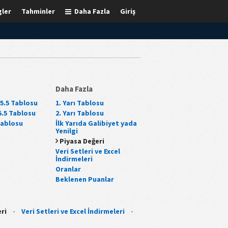
gler
Tahminler
Daha Fazla
Giriş
Daha Fazla
 5.5 Tablosu
1. Yarı Tablosu
 5.5 Tablosu
2. Yarı Tablosu
Tablosu
İlk Yarıda Galibiyet yada
Yenilgi
Piyasa Değeri
Veri Setleri ve Excel
İndirmeleri
Oranlar
Beklenen Puanlar
ri
-
Veri Setleri ve Excel İndirmeleri
-