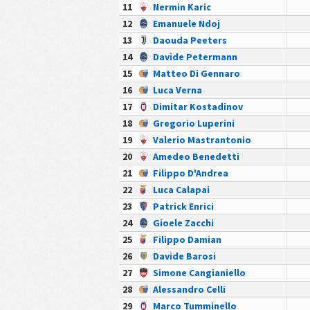
11
Nermin Karic
12
Emanuele Ndoj
13
Daouda Peeters
14
Davide Petermann
15
Matteo Di Gennaro
16
Luca Verna
17
Dimitar Kostadinov
18
Gregorio Luperini
19
Valerio Mastrantonio
20
Amedeo Benedetti
21
Filippo D'Andrea
22
Luca Calapai
23
Patrick Enrici
24
Gioele Zacchi
25
Filippo Damian
26
Davide Barosi
27
Simone Cangianiello
28
Alessandro Celli
29
Marco Tumminello