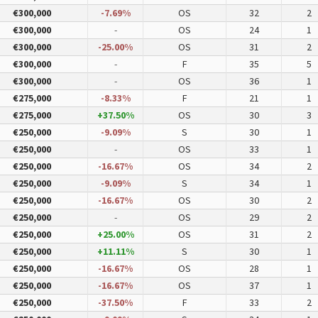
€300,000
-7.69%
OS
32
2
€300,000
-
OS
24
1
€300,000
-25.00%
OS
31
2
€300,000
-
F
35
5
€300,000
-
OS
36
1
€275,000
-8.33%
F
21
1
€275,000
+37.50%
OS
30
3
€250,000
-9.09%
S
30
1
€250,000
-
OS
33
1
€250,000
-16.67%
OS
34
2
€250,000
-9.09%
S
34
1
€250,000
-16.67%
OS
30
2
€250,000
-
OS
29
2
€250,000
+25.00%
OS
31
2
€250,000
+11.11%
S
30
1
€250,000
-16.67%
OS
28
1
€250,000
-16.67%
OS
37
1
€250,000
-37.50%
F
33
2