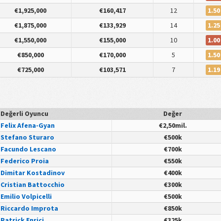
1.50
€1,925,000
€160,417
12
1.25
€1,875,000
€133,929
14
1.00
€1,550,000
€155,000
10
1.50
€850,000
€170,000
5
1.19
€725,000
€103,571
7
 Değerli Oyuncu
Değer
Felix Afena-Gyan
€2,50mil.
Stefano Sturaro
€500k
Facundo Lescano
€700k
Federico Proia
€550k
Dimitar Kostadinov
€400k
Cristian Battocchio
€300k
Emilio Volpicelli
€500k
Riccardo Improta
€850k
Patrick Enrici
€325k