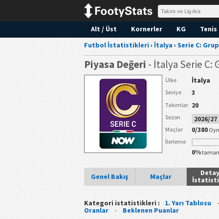
Alt / Üst
Kornerler
KG
Tenis 
Futbol İstatistikleri
›
İtalya
›
Serie C: Grup
Piyasa Değeri
- İtalya Serie C:
İtalya
Ülke
3
Seviye
20
Takımlar
Sezon
2026/2
0/380
Maçlar
Oyn
İlerleme
0%
tamam
Detay
Genel Bakış
Maçlar
İstatist
Kategori istatistikleri :
1. Yarı Tablosu
Oranlar
-
Beklenen Puanlar