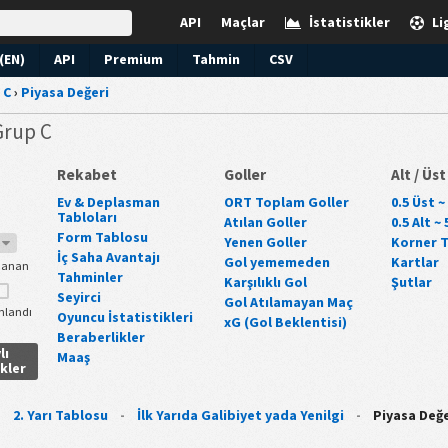
API
Maçlar
İstatistikler
Li
(EN)
API
Premium
Tahmin
CSV
 C
›
Piyasa Değeri
 Grup C
Rekabet
Goller
Alt / Üst
Ev & Deplasman
ORT Toplam Goller
0.5 Üst ~
Tabloları
Atılan Goller
0.5 Alt ~
Form Tablosu
Yenen Goller
Korner 
7
İç Saha Avantajı
Gol yememeden
Kartlar
anan
Tahminler
Karşılıklı Gol
Şutlar
Seyirci
Gol Atılamayan Maç
landı
Oyuncu İstatistikleri
xG (Gol Beklentisi)
Beraberlikler
lı
Maaş
ikler
-
2. Yarı Tablosu
-
İlk Yarıda Galibiyet yada Yenilgi
-
Piyasa Değe