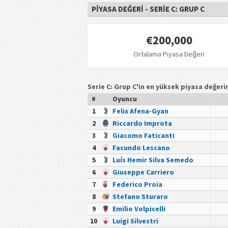
PIYASA DEĞERI - SERIE C: GRUP C
€200,000
Ortalama Piyasa Değeri
Serie C: Grup C'in en yüksek piyasa değeri
#
Oyuncu
1
Felix Afena-Gyan
2
Riccardo Improta
3
Giacomo Faticanti
4
Facundo Lescano
5
Luís Hemir Silva Semedo
6
Giuseppe Carriero
7
Federico Proia
8
Stefano Sturaro
9
Emilio Volpicelli
10
Luigi Silvestri