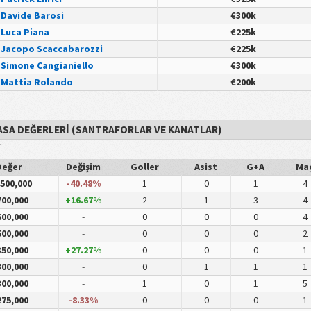
Davide Barosi
€300k
Luca Piana
€225k
Jacopo Scaccabarozzi
€225k
Simone Cangianiello
€300k
Mattia Rolando
€200k
IYASA DEĞERLERI (SANTRAFORLAR VE KANATLAR)
r
Değer
Değişim
Goller
Asist
G+A
Ma
,500,000
-40.48%
1
0
1
4
00,000
+16.67%
2
1
3
4
00,000
-
0
0
0
4
00,000
-
0
0
0
2
50,000
+27.27%
0
0
0
1
00,000
-
0
1
1
1
00,000
-
1
0
1
5
75,000
-8.33%
0
0
0
1