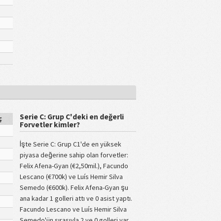
Serie C: Grup C'deki en değerli
ç
Forvetler kimler?
İşte Serie C: Grup C1'de en yüksek
piyasa değerine sahip olan forvetler:
Felix Afena-Gyan (€2,50mil.), Facundo
Lescano (€700k) ve Luís Hemir Silva
Semedo (€600k). Felix Afena-Gyan şu
ana kadar 1 golleri attı ve 0 asist yaptı.
Facundo Lescano ve Luís Hemir Silva
Semedo'ün sırasıyla 2 ve 0 golleri var.