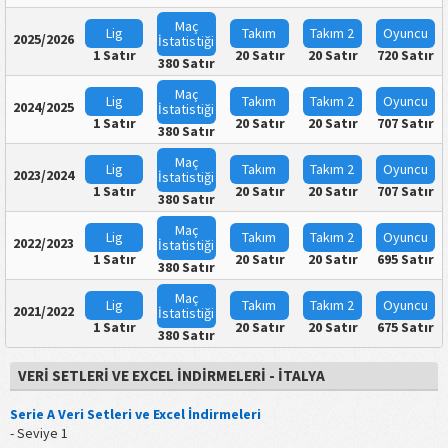
Maç
Lig
Takım
Takım
2
Oyuncu
2025/2026
İstatistiği
1 Satır
20 Satır
20 Satır
720 Satır
380 Satır
Maç
Lig
Takım
Takım
2
Oyuncu
2024/2025
İstatistiği
1 Satır
20 Satır
20 Satır
707 Satır
380 Satır
Maç
Lig
Takım
Takım
2
Oyuncu
2023/2024
İstatistiği
1 Satır
20 Satır
20 Satır
707 Satır
380 Satır
Maç
Lig
Takım
Takım
2
Oyuncu
2022/2023
İstatistiği
1 Satır
20 Satır
20 Satır
695 Satır
380 Satır
Maç
Lig
Takım
Takım
2
Oyuncu
2021/2022
İstatistiği
1 Satır
20 Satır
20 Satır
675 Satır
380 Satır
VERI SETLERI VE EXCEL İNDIRMELERI - İTALYA
Serie A Veri Setleri ve Excel İndirmeleri
- Seviye 1