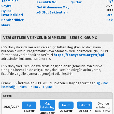
Tahminler
Piya
Karşılıklı Gol
Şutlar
Seyirci
Ver
Gol Atılamayan Maç
Exce
Oyuncu
xG (Gol Beklentisi)
İstatistikleri
Oran
Beraberlikler
Bekl
Maaş
VERI SETLERI VE EXCEL İNDIRMELERI - SERIE C: GRUP C
CSV dosyalarında yer alan veriler için lütfen değişken açıklamalarını
buradan okuyun. Programatik veya otomatik veri indirmeleri için, JSON
formatında veri döndüren API’mizi
https://footystats.org/tr/api
adresinden kullanmanızı öneririz.
CSV dosyaları Excel dosyalarıyla değiştirilebilir (temelde aynıdır) ve
Google Sheets ile de çalışır. Dosyalar Excel’de düzgün açılmıyorsa,
Excel’de virgülle ayırma seçeneğini etkinleştirin.
Örnek CSV İndirmeleri (EPL 2018/19 Sezonu). Kayıt gerekmez :
Lig
-
Maç
İstatistiği
-
Takım
-
Takım
2
-
Oyuncu
Sezon
Maç
Oyuncu
Lig
Takım
Takım
2
2026/2027
İstatistiği
istatistiği
1 Satır
20 Satır
20 Satır
henüz yok.
380 Satır