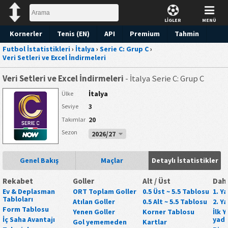
LİGLER
MENÜ
Kornerler
Tenis (EN)
API
Premium
Tahmin
Futbol İstatistikleri
›
İtalya
›
Serie C: Grup C
›
Veri Setleri ve Excel İndirmeleri
Veri Setleri ve Excel İndirmeleri
- İtalya Serie C: Grup C
İtalya
Ülke
3
Seviye
20
Takımlar
Sezon
2026/27
Genel Bakış
Maçlar
Detaylı İstatistikler
Rekabet
Goller
Alt / Üst
Daha
Ev & Deplasman
ORT Toplam Goller
0.5 Üst ~ 5.5 Tablosu
1. Y
Tabloları
Atılan Goller
0.5 Alt ~ 5.5 Tablosu
2. Y
Form Tablosu
Yenen Goller
Korner Tablosu
İlk 
İç Saha Avantajı
yada
Gol yememeden
Kartlar