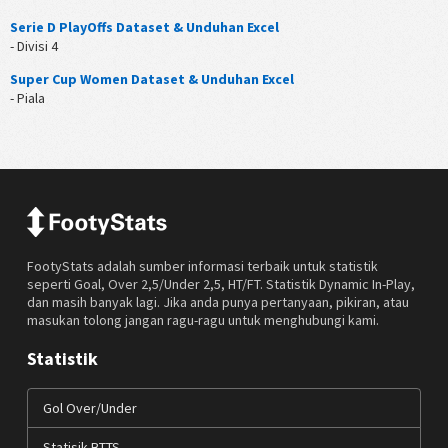
Serie D PlayOffs Dataset & Unduhan Excel
- Divisi 4
Super Cup Women Dataset & Unduhan Excel
- Piala
FootyStats adalah sumber informasi terbaik untuk statistik
seperti Goal, Over 2,5/Under 2,5, HT/FT. Statistik Dynamic In-Play,
dan masih banyak lagi. Jika anda punya pertanyaan, pikiran, atau
masukan tolong jangan ragu-ragu untuk menghubungi kami.
Statistik
Gol Over/Under
Statisik BTTS