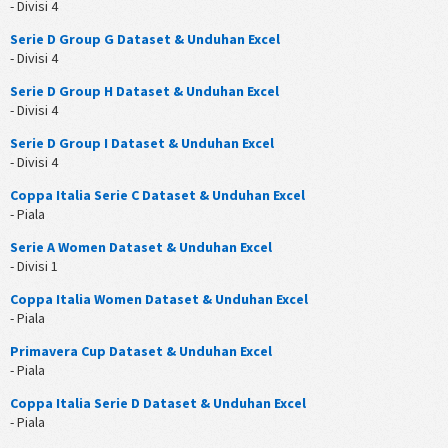
- Divisi 4
Serie D Group G Dataset & Unduhan Excel
- Divisi 4
Serie D Group H Dataset & Unduhan Excel
- Divisi 4
Serie D Group I Dataset & Unduhan Excel
- Divisi 4
Coppa Italia Serie C Dataset & Unduhan Excel
- Piala
Serie A Women Dataset & Unduhan Excel
- Divisi 1
Coppa Italia Women Dataset & Unduhan Excel
- Piala
Primavera Cup Dataset & Unduhan Excel
- Piala
Coppa Italia Serie D Dataset & Unduhan Excel
- Piala