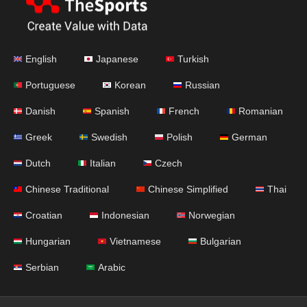
English
Japanese
Turkish
Portuguese
Korean
Russian
Danish
Spanish
French
Romanian
Greek
Swedish
Polish
German
Dutch
Italian
Czech
Chinese Traditional
Chinese Simplified
Thai
Croatian
Indonesian
Norwegian
Hungarian
Vietnamese
Bulgarian
Serbian
Arabic