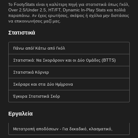
Το FootyStats είναι η καλύτερη πηγή για στατιστικά όπως Γκόλ,
Over 2.5/Under 2.5, HT/FT, Dynamic In-Play Stats και πολλά
παραπάνω. Αν έχεις ερωτήσεις, σκέψεις ή σχόλια μην διστάσεις
να επικοινωνήσεις μαζί μας.
Στατιστικά
Πάνω από/ Κάτω από Γκόλ
Στατιστικά: Να Σκοράρουν και οι Δύο Ομάδες (BTTS)
Στατιστικά Κόρνερ
Σκόραρε και στα Δύο Ημίχρονα
Έγκυρα Στατιστικά Σκόρ
Εργαλεία
Μετατροπή αποδόσεων - Για δεκαδικό, κλασματικό,