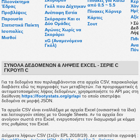
Πίνακες για Κάτω
Κερδ
Πλεονέκτημα
από 0.5 ~ 5.5
Χάν
Έδρας
Γκόλ που Δέχτηκαν
Ημί
Πίνακες Κόρνερ
Προβλέψεις
Ανέπαφη Εστία
Αξί
Κάρτες
Παρουσία
Σκόραραν Και οι
Σύ
Δύο Ομάδες
Σουτ
Στατιστικά Παίκτη
Δεδ
Αγώνες Χωρίς να
Ισοπαλίες
Λήψε
Σκοράρει
Μισθοί
Πιθα
xG (Αναμενόμενα
Ανα
Γκόλ)
Πόν
ΣΎΝΟΛΑ ΔΕΔΟΜΈΝΩΝ & ΛΉΨΕΙΣ EXCEL - ΣΈΡΙΕ C
ΓΚΡΟΎΠ C
Για τα δεδομένα που περιλαμβάνονται στα αρχεία CSV, παρακαλούμε
διαβάστε εδώ τις περιγραφές των μεταβλητών. Για προγραμματικές ή
αυτοματοποιημένες λήψεις δεδομένων, χρησιμοποιήστε το API μας στη
διεύθυνση
https://footystats.org/gr/api
το οποίο επιστρέφει
δεδομένα σε μορφή JSON.
Τα αρχεία CSV είναι εναλλάξιμα με αρχεία Excel (ουσιαστικά τα ίδια)
και λειτουργούν επίσης με το Google Sheets. Αν τα αρχεία δεν
ανοίγουν σωστά στο Excel, ενεργοποιήστε τον διαχωρισμό με κόμμα
στις ρυθμίσεις του Excel.
Δείγματα λήψεων CSV (Σεζόν EPL 2018/19). Δεν απαιτείται εγγραφή :
Πρωτάθλημα
-
Αγώνας H2H
-
Ομάδα
-
Ομάδα
2
-
Παίκτης