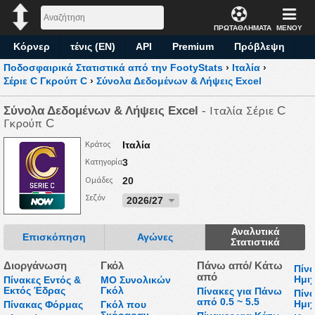
ΠΡΩΤΑΘΛΗΜΑΤΑ
ΜΕΝΟΥ
Κόρνερ
τένις (EN)
API
Premium
Πρόβλεψη
Ποδοσφαιρικά Στατιστικά από την FootyStats
›
Ιταλία
›
Σέριε C Γκρούπ C
›
Σύνολα Δεδομένων & Λήψεις Excel
Σύνολα Δεδομένων & Λήψεις Excel
- Ιταλία Σέριε C
Γκρούπ C
Κράτος
Ιταλία
Κατηγορία
3
Ομάδες
20
Σεζόν
2026/27
Αναλυτικά
Επισκόπηση
Αγώνες
Στατιστικά
Διοργάνωση
Γκόλ
Πάνω από/ Κάτω
Πίν
από
Ημι
Πίνακες Εντός &
ΜΟ Συνολικών
Εκτός Έδρας
Γκόλ
Πίνακες για Πάνω
Πίν
από 0.5 ~ 5.5
Ημι
Πίνακας Φόρμας
Γκόλ που
Σκόραραν