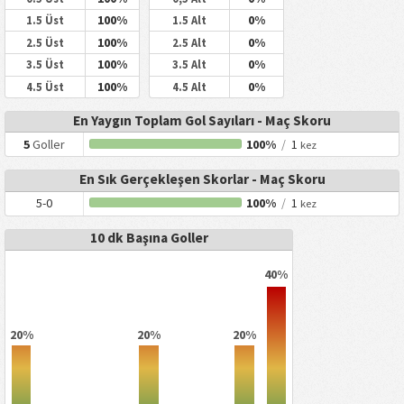
100%
0%
1.5 Üst
1.5 Alt
100%
0%
2.5 Üst
2.5 Alt
100%
0%
3.5 Üst
3.5 Alt
100%
0%
4.5 Üst
4.5 Alt
En Yaygın Toplam Gol Sayıları - Maç Skoru
5
Goller
100%
/
1
kez
En Sık Gerçekleşen Skorlar - Maç Skoru
5-0
100%
/
1
kez
10 dk Başına Goller
40%
20%
20%
20%