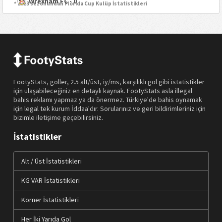
Wrexham FC - 0
* 2023 sezonundan Florida Cup Kulüp İstatistikleri
FootyStats, goller, 2.5 alt/üst, iy/ms, karşılıklı gol gibi istatistikler
için ulaşabileceğiniz en detaylı kaynak. FootyStats asla illegal
bahis reklamı yapmaz ya da önermez. Türkiye'de bahis oynamak
için legal tek kurum İddaa'dır. Sorularınız ve geri bildirimleriniz için
bizimle iletişime geçebilirsiniz.
İstatistikler
Alt / Üst İstatistikleri
KG VAR İstatistikleri
Korner İstatistikleri
Her İki Yarıda Gol