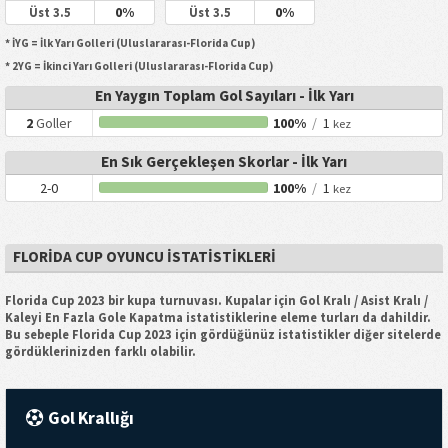
0%
0%
Üst 3.5
Üst 3.5
* İYG = İlk Yarı Golleri (Uluslararası-Florida Cup)
* 2YG = İkinci Yarı Golleri (Uluslararası-Florida Cup)
En Yaygın Toplam Gol Sayıları - İlk Yarı
2
Goller
100%
/
1
kez
En Sık Gerçekleşen Skorlar - İlk Yarı
2-0
100%
/
1
kez
FLORIDA CUP OYUNCU İSTATISTIKLERI
Florida Cup 2023 bir kupa turnuvası. Kupalar için Gol Kralı / Asist Kralı /
Kaleyi En Fazla Gole Kapatma istatistiklerine eleme turları da dahildir.
Bu sebeple Florida Cup 2023 için gördüğünüz istatistikler diğer sitelerde
gördüklerinizden farklı olabilir.
Gol Krallığı