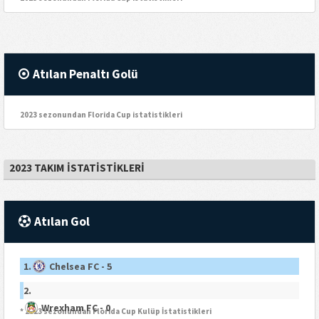
Atılan Penaltı Golü
2023 sezonundan Florida Cup istatistikleri
2023 TAKIM İSTATISTIKLERI
Atılan Gol
1.
Chelsea FC - 5
2.
Wrexham FC - 0
* 2023 sezonundan Florida Cup Kulüp İstatistikleri