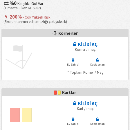
%0
Karşılıklı Gol Var
(1 maçta 0 kez KG VAR)
200%
- Çok Yüksek Risk
(Skorun tahmin edilemezliği çok yüksek)
Kornerler
KİLİDİ AÇ
Korner / maç
Ev Sahibi
Deplasman
* Toplam Korner / Maç
Kartlar
KİLİDİ AÇ
Kart / maç
Ev Sahibi
Deplasman