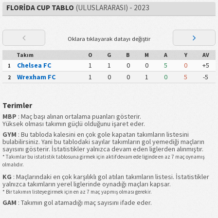
FLORIDA CUP TABLO
(ULUSLARARASI) - 2023
Oklara tıklayarak datayı değiştir
Takım
O
G
B
M
A
Y
AV
Chelsea FC
1
1
0
0
5
0
+5
1
Wrexham FC
1
0
0
1
0
5
-5
2
Terimler
MBP
: Maç başı alınan ortalama puanları gösterir.
Yüksek olması takımın güçlü olduğunu işaret eder.
GYM
: Bu tabloda kalesini en çok gole kapatan takımların listesini
bulabilirsiniz. Yani bu tablodaki sayılar takımların gol yemediği maçların
sayısını gösterir. İstatistikler yalnızca devam eden liglerden alınmıştır.
* Takımlar bu istatistik tablosuna girmek için aktif devam ede liginde en az 7 maç oynamış
olmalıdır.
KG
: Maçlarındaki en çok karşılıklı gol atılan takımların listesi. İstatistikler
yalnızca takımların yerel liglerinde oynadığı maçları kapsar.
* Bir takımın listeye girmek için en az 7 maç yapmış olması gerekir.
GAM
: Takımın gol atamadığı maç sayısını ifade eder.