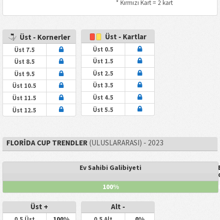
* Kırmızı Kart = 2 kart
Üst - Kartlar
Üst - Kornerler
Üst 0.5
Üst 7.5
Üst 1.5
Üst 8.5
Üst 2.5
Üst 9.5
Üst 3.5
Üst 10.5
Üst 4.5
Üst 11.5
Üst 5.5
Üst 12.5
FLORIDA CUP TRENDLER
(ULUSLARARASI) - 2023
Ev Sahibi Galibiyeti
100%
Üst +
Alt -
100%
0%
0.5 Üst
0,5 Alt