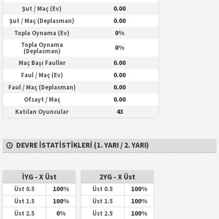
0.00
Şut / Maç (Ev)
0.00
Şut / Maç (Deplasman)
0%
Topla Oynama (Ev)
Topla Oynama
0%
(Deplasman)
0.00
Maç Başı Fauller
0.00
Faul / Maç (Ev)
0.00
Faul / Maç (Deplasman)
0.00
Ofsayt / Maç
43
Katılan Oyuncular
DEVRE İSTATISTIKLERI (1. YARI / 2. YARI)
İYG - X Üst
2YG - X Üst
100%
100%
Üst 0.5
Üst 0.5
100%
100%
Üst 1.5
Üst 1.5
0%
100%
Üst 2.5
Üst 2.5