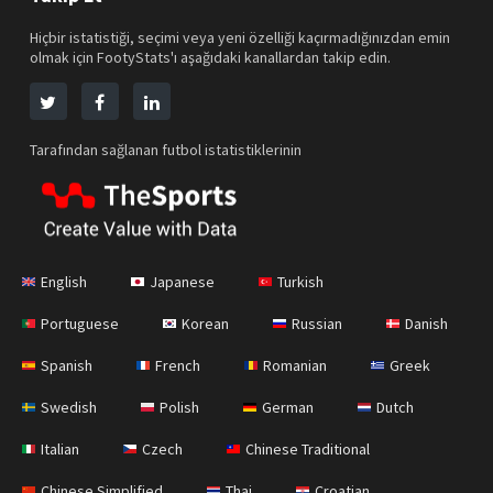
Hiçbir istatistiği, seçimi veya yeni özelliği kaçırmadığınızdan emin
olmak için FootyStats'ı aşağıdaki kanallardan takip edin.
Tarafından sağlanan futbol istatistiklerinin
English
Japanese
Turkish
Portuguese
Korean
Russian
Danish
Spanish
French
Romanian
Greek
Swedish
Polish
German
Dutch
Italian
Czech
Chinese Traditional
Chinese Simplified
Thai
Croatian