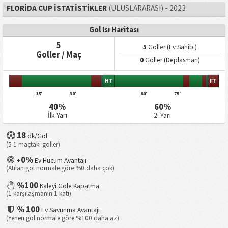
FLORIDA CUP İSTATISTIKLER
(ULUSLARARASI) - 2023
Gol Isı Haritası
5
5
Goller (Ev Sahibi)
Goller / Maç
0
Goller (Deplasman)
HT
FT
15'
30'
60'
75'
40%
60%
İlk Yarı
2. Yarı
18
dk/Gol
(5 1 maçtaki goller)
0%
+
Ev Hücum Avantajı
(Atılan gol normale göre %0 daha çok)
%100
Kaleyi Gole Kapatma
(1 karşılaşmanın 1 katı)
% 100
Ev Savunma Avantajı
(Yenen gol normale göre %100 daha az)