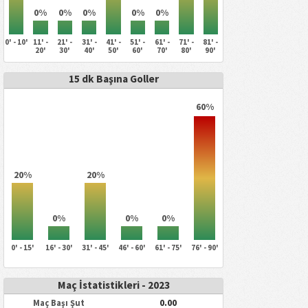
0%
0%
0%
0%
0%
0' - 10'
11' -
21' -
31' -
41' -
51' -
61' -
71' -
81' -
20'
30'
40'
50'
60'
70'
80'
90'
15 dk Başına Goller
60%
20%
20%
0%
0%
0%
0' - 15'
16' - 30'
31' - 45'
46' - 60'
61' - 75'
76' - 90'
Maç İstatistikleri - 2023
0.00
Maç Başı Şut