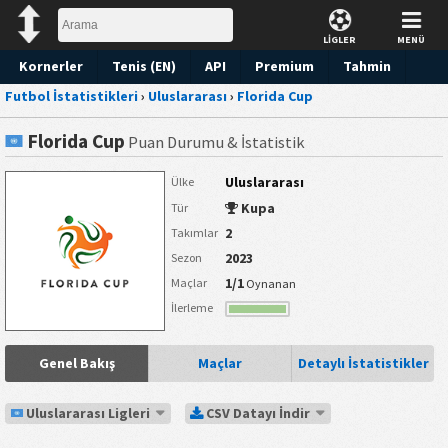
LİGLER
MENÜ
Kornerler
Tenis (EN)
API
Premium
Tahmin
Futbol İstatistikleri
›
Uluslararası
›
Florida Cup
Florida Cup
Puan Durumu & İstatistik
Uluslararası
Ülke
Kupa
Tür
2
Takımlar
2023
Sezon
1/1
Maçlar
Oynanan
İlerleme
Genel Bakış
Maçlar
Detaylı İstatistikler
Uluslararası Ligleri
CSV Datayı İndir