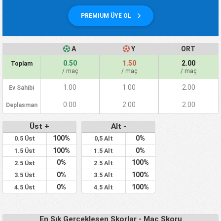
PREMIUM ÜYE OL
A
Y
ORT
0.50
1.50
2.00
Toplam
/ maç
/ maç
/ maç
1.00
1.00
2.00
Ev Sahibi
0.00
2.00
2.00
Deplasman
Üst +
Alt -
100%
0%
0.5 Üst
0,5 Alt
100%
0%
1.5 Üst
1.5 Alt
0%
100%
2.5 Üst
2.5 Alt
0%
100%
3.5 Üst
3.5 Alt
0%
100%
4.5 Üst
4.5 Alt
En Sık Gerçekleşen Skorlar - Maç Skoru