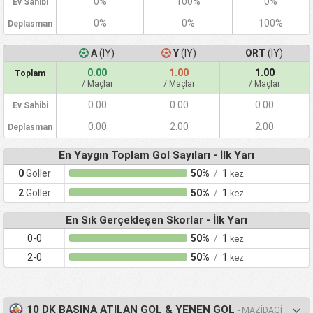
0%
100%
0%
Ev Sahibi
0%
0%
100%
Deplasman
A
(İY)
Y
(İY)
ORT
(İY)
0.00
1.00
1.00
Toplam
/ Maçlar
/ Maçlar
/ Maçlar
0.00
0.00
0.00
Ev Sahibi
0.00
2.00
2.00
Deplasman
En Yaygın Toplam Gol Sayıları - İlk Yarı
0
Goller
50%
/
1
kez
2
Goller
50%
/
1
kez
En Sık Gerçekleşen Skorlar - İlk Yarı
0-0
50%
/
1
kez
2-0
50%
/
1
kez
10 DK BAŞINA ATILAN GOL & YENEN GOL
- MAZIDAGI