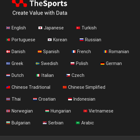
English
Japanese
Turkish
Portuguese
Korean
Russian
Danish
Spanish
French
Romanian
Greek
Swedish
Polish
German
Dutch
Italian
Czech
Chinese Traditional
Chinese Simplified
Thai
Croatian
Indonesian
Norwegian
Hungarian
Vietnamese
Bulgarian
Serbian
Arabic