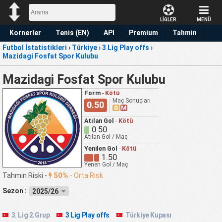
LİGLER
MENÜ
Kornerler
Tenis (EN)
API
Premium
Tahmin
Futbol İstatistikleri
›
Türkiye
›
3 Lig Play offs
›
Mazidagi Fosfat Spor Kulubu
Mazidagi Fosfat Spor Kulubu
Form
-
Kötü
Maç Sonuçları
0.50
B
M
Atılan Gol
-
Kötü
0.50
Atılan Gol / Maç
Yenilen Gol
-
Kötü
1.50
Yenen Gol / Maç
50%
Tahmin Riski -
-
Orta Risk
Sezon :
2025/26
3. Lig 2.Grup
3 Lig Play offs
Türkiye Kupası