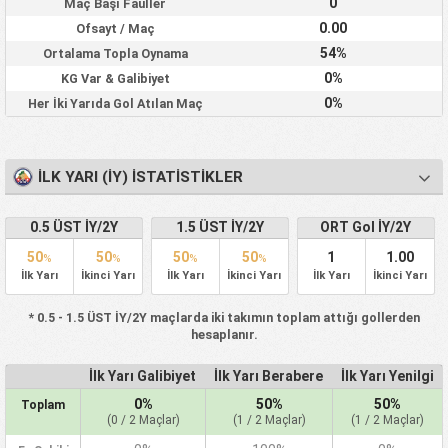
0
Maç Başı Fauller
0.00
Ofsayt / Maç
54%
Ortalama Topla Oynama
0%
KG Var & Galibiyet
0%
Her İki Yarıda Gol Atılan Maç
İLK YARI (İY) İSTATISTIKLER
0.5 ÜST İY/2Y
1.5 ÜST İY/2Y
ORT Gol İY/2Y
50
50
50
50
1
1.00
%
%
%
%
İlk Yarı
İkinci Yarı
İlk Yarı
İkinci Yarı
İlk Yarı
İkinci Yarı
* 0.5 - 1.5 ÜST İY/2Y maçlarda iki takımın toplam attığı gollerden
hesaplanır.
İlk Yarı Galibiyet
İlk Yarı Berabere
İlk Yarı Yenilgi
0%
50%
50%
Toplam
(0 / 2 Maçlar)
(1 / 2 Maçlar)
(1 / 2 Maçlar)