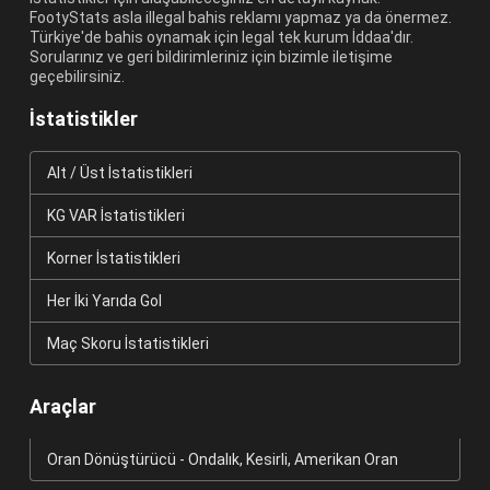
FootyStats asla illegal bahis reklamı yapmaz ya da önermez.
Türkiye'de bahis oynamak için legal tek kurum İddaa'dır.
Sorularınız ve geri bildirimleriniz için bizimle iletişime
geçebilirsiniz.
İstatistikler
Alt / Üst İstatistikleri
KG VAR İstatistikleri
Korner İstatistikleri
Her İki Yarıda Gol
Maç Skoru İstatistikleri
Araçlar
Oran Dönüştürücü - Ondalık, Kesirli, Amerikan Oran