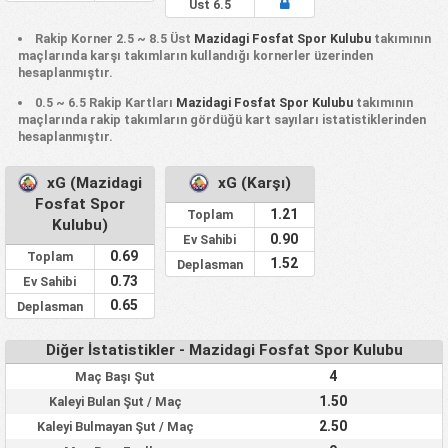
Üst 6.5
Rakip Korner 2.5 ~ 8.5 Üst
Mazidagi Fosfat Spor Kulubu
takımının
maçlarında karşı takımların kullandığı kornerler üzerinden
hesaplanmıştır.
0.5 ~ 6.5 Rakip Kartları
Mazidagi Fosfat Spor Kulubu
takımının
maçlarında rakip takımların gördüğü kart sayıları istatistiklerinden
hesaplanmıştır.
xG (Mazidagi
xG (Karşı)
Fosfat Spor
1.21
Toplam
Kulubu)
0.90
Ev Sahibi
0.69
Toplam
1.52
Deplasman
0.73
Ev Sahibi
0.65
Deplasman
Diğer İstatistikler - Mazidagi Fosfat Spor Kulubu
4
Maç Başı Şut
1.50
Kaleyi Bulan Şut / Maç
2.50
Kaleyi Bulmayan Şut / Maç