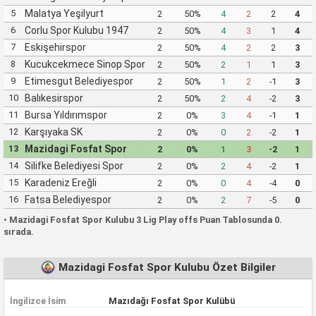
Kulubu
5
Malatya Yeşilyurt
2
50%
4
2
2
4
Belediyespor
6
Corlu Spor Kulubu 1947
2
50%
4
3
1
4
7
Eskişehirspor
2
50%
4
2
2
3
8
Kucukcekmece Sinop Spor
2
50%
2
1
1
3
Kulubu
9
Etimesgut Belediyespor
2
50%
1
2
-1
3
10
Balıkesirspor
2
50%
2
4
-2
3
11
Bursa Yıldırımspor
2
0%
3
4
-1
1
12
Karşıyaka SK
2
0%
0
2
-2
1
13
Mazidagi Fosfat Spor
2
0%
1
3
-2
1
Kulubu
14
Silifke Belediyesi Spor
2
0%
2
4
-2
1
Kulubu
15
Karadeniz Ereğli
2
0%
0
4
-4
0
Belediyespor
16
Fatsa Belediyespor
2
0%
2
7
-5
0
•
Mazidagi Fosfat Spor Kulubu 3 Lig Play offs Puan Tablosunda 0.
sırada.
Mazidagi Fosfat Spor Kulubu Özet Bilgiler
İngilizce İsim
Mazıdağı Fosfat Spor Kulübü