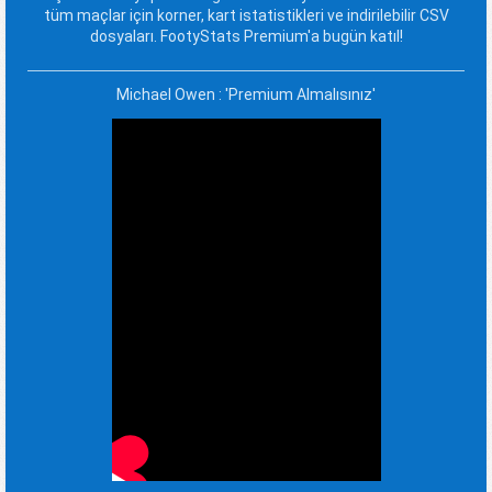
tüm maçlar için korner, kart istatistikleri ve indirilebilir CSV
dosyaları. FootyStats Premium'a bugün katıl!
Michael Owen : 'Premium Almalısınız'