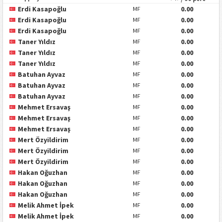
Erdi Kasapoğlu
0.00
MF
Erdi Kasapoğlu
0.00
MF
Erdi Kasapoğlu
0.00
MF
Taner Yıldız
0.00
MF
Taner Yıldız
0.00
MF
Taner Yıldız
0.00
MF
Batuhan Ayvaz
0.00
MF
Batuhan Ayvaz
0.00
MF
Batuhan Ayvaz
0.00
MF
Mehmet Ersavaş
0.00
MF
Mehmet Ersavaş
0.00
MF
Mehmet Ersavaş
0.00
MF
Mert Özyildirim
0.00
MF
Mert Özyildirim
0.00
MF
Mert Özyildirim
0.00
MF
Hakan Oğuzhan
0.00
MF
Hakan Oğuzhan
0.00
MF
Hakan Oğuzhan
0.00
MF
Melik Ahmet İpek
0.00
MF
Melik Ahmet İpek
0.00
MF