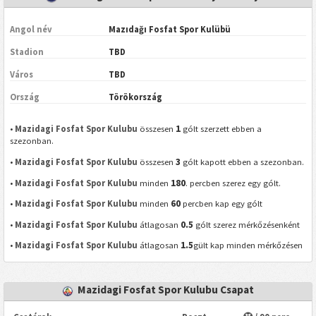
Angol név
Mazıdağı Fosfat Spor Kulübü
Stadion
TBD
Város
TBD
Ország
Törökország
1
•
Mazidagi Fosfat Spor Kulubu
összesen
gólt szerzett ebben a
szezonban.
3
•
Mazidagi Fosfat Spor Kulubu
összesen
gólt kapott ebben a szezonban.
180
•
Mazidagi Fosfat Spor Kulubu
minden
. percben szerez egy gólt.
60
•
Mazidagi Fosfat Spor Kulubu
minden
percben kap egy gólt
0.5
•
Mazidagi Fosfat Spor Kulubu
átlagosan
gólt szerez mérkőzésenként
1.5
•
Mazidagi Fosfat Spor Kulubu
átlagosan
gült kap minden mérkőzésen
Mazidagi Fosfat Spor Kulubu Csapat