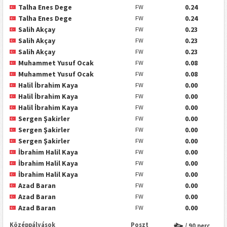
Talha Enes Dege
0.24
FW
Talha Enes Dege
0.24
FW
Salih Akçay
0.23
FW
Salih Akçay
0.23
FW
Salih Akçay
0.23
FW
Muhammet Yusuf Ocak
0.08
FW
Muhammet Yusuf Ocak
0.08
FW
Halil İbrahim Kaya
0.00
FW
Halil İbrahim Kaya
0.00
FW
Halil İbrahim Kaya
0.00
FW
Sergen Şakirler
0.00
FW
Sergen Şakirler
0.00
FW
Sergen Şakirler
0.00
FW
İbrahim Halil Kaya
0.00
FW
İbrahim Halil Kaya
0.00
FW
İbrahim Halil Kaya
0.00
FW
Azad Baran
0.00
FW
Azad Baran
0.00
FW
Azad Baran
0.00
FW
Középpályások
Poszt
/ 90 perc