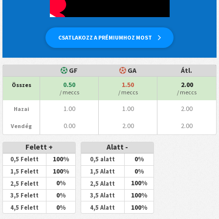
CSATLAKOZZ A PRÉMIUMHOZ MOST
GF
GA
Átl.
0.50
1.50
2.00
Összes
/ meccs
/ meccs
/ meccs
1.00
1.00
2.00
Hazai
0.00
2.00
2.00
Vendég
Felett +
Alatt -
100%
0%
0,5 Felett
0,5 alatt
100%
0%
1,5 Felett
1,5 Alatt
0%
100%
2,5 Felett
2,5 Alatt
0%
100%
3,5 Felett
3,5 Alatt
0%
100%
4,5 Felett
4,5 Alatt