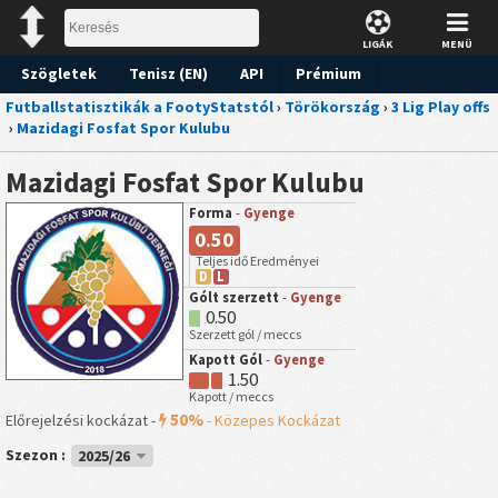
LIGÁK
MENÜ
Szögletek
Tenisz (EN)
API
Prémium
Futballstatisztikák a FootyStatstól
›
Törökország
›
3 Lig Play offs
Előrejelzések
›
Mazidagi Fosfat Spor Kulubu
Mazidagi Fosfat Spor Kulubu
Forma
-
Gyenge
0.50
Teljes idő Eredményei
D
L
Gólt szerzett
-
Gyenge
0.50
Szerzett gól / meccs
Kapott Gól
-
Gyenge
1.50
Kapott / meccs
50%
Előrejelzési kockázat -
-
Közepes Kockázat
Szezon :
2025/26