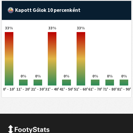
Kapott Gólok 10 percenként
33%
33%
33%
0%
0%
0%
0%
0%
0%
0' - 10'
11' - 20'
21' - 30'
31' - 40'
41' - 50'
51' - 60'
61' - 70'
71' - 80'
81' - 90'