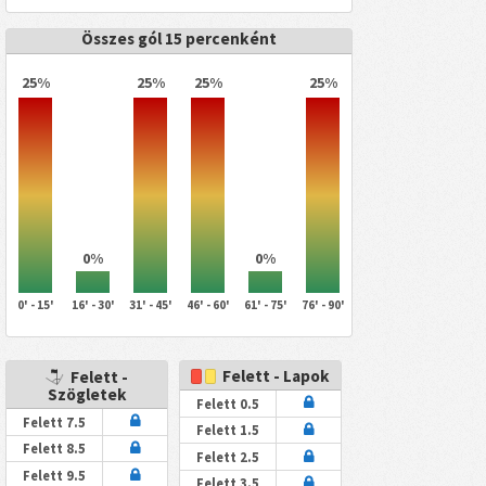
Összes gól 15 percenként
25%
25%
25%
25%
0%
0%
0' - 15'
16' - 30'
31' - 45'
46' - 60'
61' - 75'
76' - 90'
Felett - Lapok
Felett -
Szögletek
Felett 0.5
Felett 7.5
Felett 1.5
Felett 8.5
Felett 2.5
Felett 9.5
Felett 3.5