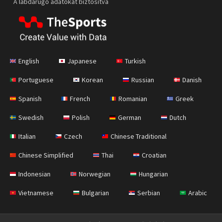
A labdarúgó adatokat biztosítva
English
Japanese
Turkish
Portuguese
Korean
Russian
Danish
Spanish
French
Romanian
Greek
Swedish
Polish
German
Dutch
Italian
Czech
Chinese Traditional
Chinese Simplified
Thai
Croatian
Indonesian
Norwegian
Hungarian
Vietnamese
Bulgarian
Serbian
Arabic