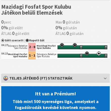
Mazidagi Fosfat Spor Kulubu
Játékon belüli Elemzések
0
0
perc
Max
gól után
0%
0%
gól előtt
gól után
0
0
ÁTLAG
gól előtt
ÁTLAG
gól után
Gólt szerzett
|
Kapott Gól
04.27.
Talasgucu Belediye
Mazidagi Fosfat
2 - 0
HT
FT
Spor Kulubu
Spor Kulubu
04.23.
Mazidagi Fosfat
Talasgucu Belediye
1 - 1
HT
FT
Spor Kulubu
Spor Kulubu
TELJES JÁTÉKIDŐ (FT) STATISZTIKÁK
Itt van a Prémium!
Több mint 500 nyereséges liga, amelyeket a
fogadóirodák kevésbé követnek nyomon.