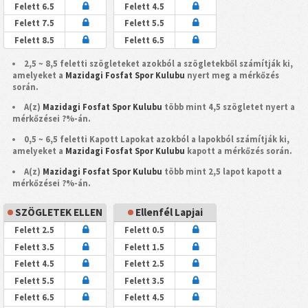
Felett 6.5
Felett 4.5
Felett 7.5
Felett 5.5
Felett 8.5
Felett 6.5
2,5 ~ 8,5 feletti szögleteket azokból a szögletekből számítják ki,
amelyeket a
Mazidagi Fosfat Spor Kulubu
nyert meg a mérkőzés
során.
A(z)
Mazidagi Fosfat Spor Kulubu
több mint 4,5 szögletet nyert a
mérkőzései ?%-án.
0,5 ~ 6,5 feletti Kapott Lapokat azokból a lapokból számítják ki,
amelyeket a
Mazidagi Fosfat Spor Kulubu
kapott a mérkőzés során.
A(z)
Mazidagi Fosfat Spor Kulubu
több mint 2,5 lapot kapott a
mérkőzései ?%-án.
SZÖGLETEK ELLEN
Ellenfél Lapjai
Felett 2.5
Felett 0.5
Felett 3.5
Felett 1.5
Felett 4.5
Felett 2.5
Felett 5.5
Felett 3.5
Felett 6.5
Felett 4.5