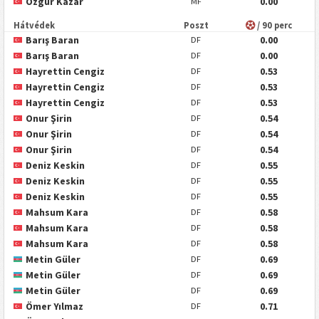
Özgür Kazar
0.00
MF
Hátvédek
Poszt
/ 90 perc
Barış Baran
0.00
DF
Barış Baran
0.00
DF
Hayrettin Cengiz
0.53
DF
Hayrettin Cengiz
0.53
DF
Hayrettin Cengiz
0.53
DF
Onur Şirin
0.54
DF
Onur Şirin
0.54
DF
Onur Şirin
0.54
DF
Deniz Keskin
0.55
DF
Deniz Keskin
0.55
DF
Deniz Keskin
0.55
DF
Mahsum Kara
0.58
DF
Mahsum Kara
0.58
DF
Mahsum Kara
0.58
DF
Metin Güler
0.69
DF
Metin Güler
0.69
DF
Metin Güler
0.69
DF
Ömer Yılmaz
0.71
DF