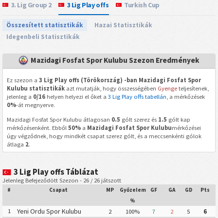
3. Lig Group 2
3 Lig Play offs
Turkish Cup
Összesített statisztikák
Hazai Statisztikák
Idegenbeli Statisztikák
Mazidagi Fosfat Spor Kulubu Szezon Eredmények
Ez szezon a
3 Lig Play offs (Törökország) -ban Mazidagi Fosfat Spor
Kulubu statisztikák
azt mutatják, hogy összességében
Gyenge
teljesítenek,
jelenleg a
0/16
helyen helyezi el őket a
3 Lig Play offs tabellán
, a mérkőzések
0%
-át megnyerve.
Mazidagi Fosfat Spor Kulubu átlagosan
0.5
gólt szerez és
1.5
gólt kap
mérkőzésenként. Ebből
50%
a
Mazidagi Fosfat Spor Kulubu
mérkőzései
úgy végződnek, hogy mindkét csapat szerez gólt, és a meccsenkénti gólok
átlaga
2
.
3 Lig Play offs Táblázat
Jelenleg Befejeződött Szezon - 26 / 26 játszott
#
Csapat
MP
Győzelem
GF
GA
GD
Pts
%
Yeni Ordu Spor Kulubu
1
2
100%
7
2
5
6