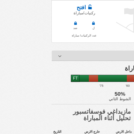
افتح
ركنيات/مباراة
ل
ضد
عدد الركنيات/ مباراة
FT
75'
60'
50%
الشوط الثاني
مازيداغي فوسفاتسبور
تحليل أثناء المباراة
داخل الارض
خارج الارض
التاريخ