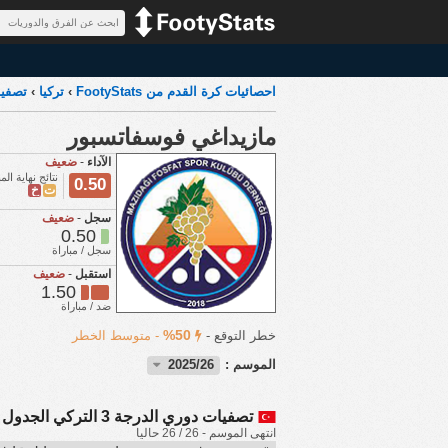
احصائيات كرة القدم من FootyStats
›
تركيا
›
تصفيات 
مازيداغي فوسفاتسبور
الآداء
-
ضعيف
نتائج نهاية المب
0.50
ت
خ
سجل
-
ضعيف
0.50
سجل / مباراة
استقبل
-
ضعيف
1.50
ضد / مباراة
50%
خطر التوقع -
-
متوسط الخطر
الموسم :
2025/26
تصفيات دوري الدرجة 3 التركي الجدول
انتهى الموسم - 26 / 26 حاليا