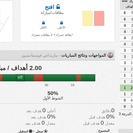
ق
نقاط
افتح
أهداف
بطاقات/مباراة
6
6
4
الأعلى
الأقل
4
*بطاقة حمراء = 2 بطاقات صفراء
4
4
3
المواجهات ونتائج المباريات
- مازيداغي فوسفاتسبور
3
3
2.00 أهداف / مباراة
3
1
HT
1
30'
15'
1
50%
1
الشوط الأول
0
0
0
0
دقائق
أعلى
هدف بعد
مازيداغي فوسفاتسبور ه في المركز 0 من تصفيات دوري الدرجة 3
0%
0%
هدف قبل
هدف بعد
0
0
معدل
هدف قبل
معدل
هدف بعد
المجموع
سجل
|
استقبل