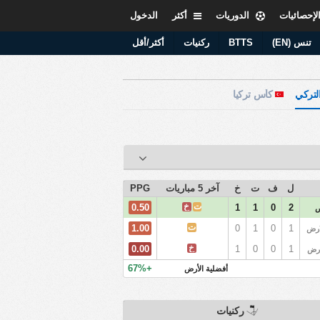
لإحصائيات
الدوريات
أكثر
الدخول
تنس (EN)
BTTS
ركنيات
أكثر/أقل
كأس تركيا
ل
ف
ت
خ
آخر 5 مباريات
PPG
ت
خ
0.50
1
1
0
2
ص
ت
1.00
0
1
0
1
ارض
خ
0.00
1
0
0
1
ارض
+67%
أفضلية الأرض
ركنيات