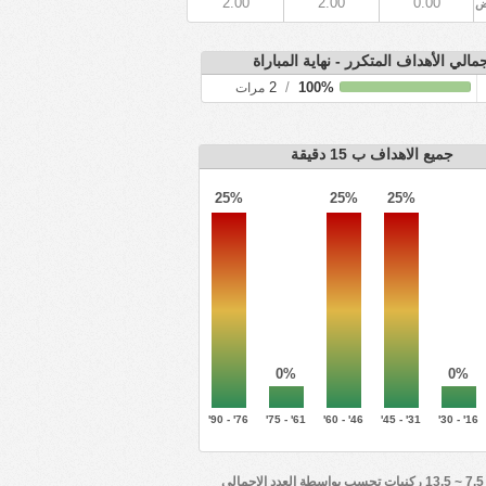
2.00
2.00
0.00
ض
مالي الأهداف المتكرر - نهاية المباراة
2
/
100%
مرات
جميع الاهداف ب 15 دقيقة
25%
25%
25%
0%
0%
76' - 90'
61' - 75'
46' - 60'
31' - 45'
16' - 30'
أكثر من 7.5 ~ 13.5 ركنيات تحسب بواسطة العدد الإجمالي