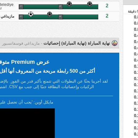
Belediye
2
FT
HT
u
2
مازيداغي 
0.
FT
HT
0.
0.
0.
0.
نهاية المباراة (نهاية المباراة) إحصائيات
- مازيداغي فوسفاتسبور
0.
0.
0.
عرض Premium متوفر الآن!
0.
أكثر من 500 رابطة مربحة من المعروف أنها أقل تتبعًا من قبل وكلاء المراهنات.
0.
0.
لقد أجرينا بحثًا عن البطولات التي تتمتع بأكبر قدر من الفوز. با
0.
الركنيات وإحصائيات البطاقة جنبًا إلى جنب مع CSV. اشترك في FootyStats Premium اليوم!
0.
0.
مايكل أوين: 'يجب أن تحصل على Premium
0.
0.
0.
0.
0.
0.