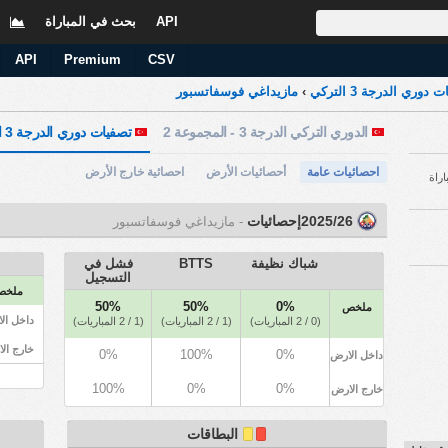
API
بحث في المباراة
ا
API
Premium
CSV
دوري الدرجة 3 التركي
›
مازيداغي فوسفاتسبور
الدوري التركي الدرجة 3 - المجموعة 2
تصفيات دوري الدرجة 3 التركي
احصائيات عامة
أحصائيات الأرض
احصائية خارج الأرض
اراة
2025/26إحصائيات
- مازيداغي فوسفاتسبور
شباك نظيفة
BTTS
فشل في
التسجيل
ملخ
50%
50%
0%
ملخص
داخل ال
(0 / 2 المباريات)
(1 / 2 المباريات)
(1 / 2 المباريات)
خارج ال
0%
100%
0%
داخل الارض
100%
0%
0%
خارج الارض
البطاقات