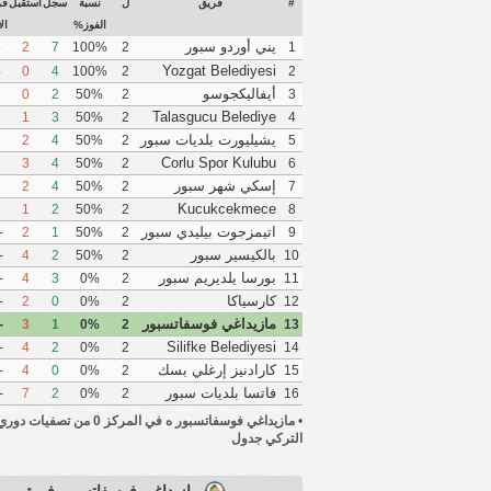
#
فريق
ل
نسبة
سجل
استقبل
فر
الفوز%
ال
يني أوردو سبور
5
2
7
100%
2
1
Yozgat Belediyesi
4
0
4
100%
2
2
Bozokspor
أيفاليكجوسو
2
0
2
50%
2
3
بيليديسبور
Talasgucu Belediye
2
1
3
50%
2
4
Spor Kulubu
يشيليورت بلديات سبور
2
2
4
50%
2
5
Corlu Spor Kulubu
1
3
4
50%
2
6
1947
إسكي شهر سبور
2
2
4
50%
2
7
Kucukcekmece
1
1
2
50%
2
8
Sinop Spor Kulubu
اتيمزجوت بيليدي سبور
-1
2
1
50%
2
9
كولوبو
بالكيسير سبور
-2
4
2
50%
2
10
بورسا يلديريم سبور
-1
4
3
0%
2
11
كارسياكا
-2
2
0
0%
2
12
مازيداغي فوسفاتسبور
-2
3
1
0%
2
13
Silifke Belediyesi
-2
4
2
0%
2
14
Spor Kulubu
كارادنيز إرغلي بسك
-4
4
0
0%
2
15
فاتسا بلديات سبور
-5
7
2
0%
2
16
•
التركي جدول