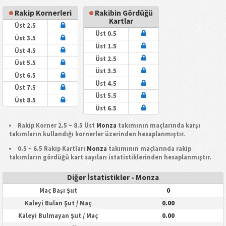
Rakip Kornerleri
Rakibin Gördüğü
Kartlar
Üst 2.5
Üst 0.5
Üst 3.5
Üst 1.5
Üst 4.5
Üst 2.5
Üst 5.5
Üst 3.5
Üst 6.5
Üst 4.5
Üst 7.5
Üst 5.5
Üst 8.5
Üst 6.5
Rakip Korner 2.5 ~ 8.5 Üst
Monza
takımının maçlarında karşı
takımların kullandığı kornerler üzerinden hesaplanmıştır.
0.5 ~ 6.5 Rakip Kartları
Monza
takımının maçlarında rakip
takımların gördüğü kart sayıları istatistiklerinden hesaplanmıştır.
Diğer İstatistikler - Monza
0
Maç Başı Şut
0.00
Kaleyi Bulan Şut / Maç
0.00
Kaleyi Bulmayan Şut / Maç