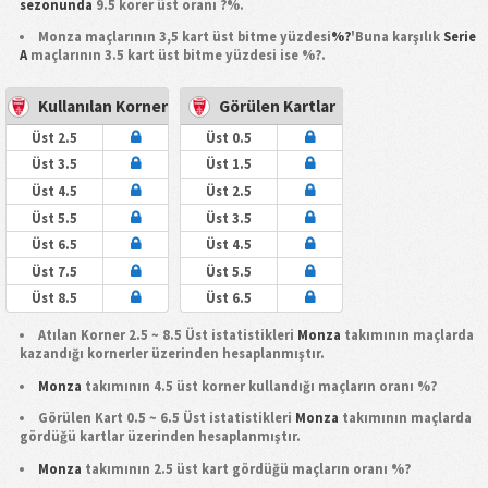
sezonunda
9.5 korer üst oranı ?%.
Monza maçlarının 3,5 kart üst bitme yüzdesi
%?
'Buna karşılık
Serie
A
maçlarının 3.5 kart üst bitme yüzdesi ise %?.
Kullanılan Korner
Görülen Kartlar
Üst 2.5
Üst 0.5
Üst 3.5
Üst 1.5
Üst 4.5
Üst 2.5
Üst 5.5
Üst 3.5
Üst 6.5
Üst 4.5
Üst 7.5
Üst 5.5
Üst 8.5
Üst 6.5
Atılan Korner 2.5 ~ 8.5 Üst istatistikleri
Monza
takımının maçlarda
kazandığı kornerler üzerinden hesaplanmıştır.
Monza
takımının 4.5 üst korner kullandığı maçların oranı %?
Görülen Kart 0.5 ~ 6.5 Üst istatistikleri
Monza
takımının maçlarda
gördüğü kartlar üzerinden hesaplanmıştır.
Monza
takımının 2.5 üst kart gördüğü maçların oranı %?