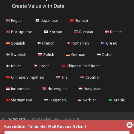
English
Japanese
Turkish
Portuguese
Korean
Russian
Danish
Spanish
French
Romanian
Greek
Swedish
Polish
German
Dutch
Italian
Czech
Chinese Traditional
Chinese Simplified
Thai
Croatian
Indonesian
Norwegian
Hungarian
Vietnamese
Bulgarian
Serbian
Arabic
©
FootyStats
- Futbola Olan Tutkuyla Yapıldı
Kazandıran Tahminler Mail Kutuna Gelsin!
İletişim
Hakkımızda
Yardım
Gizlilik Sözleşmesi