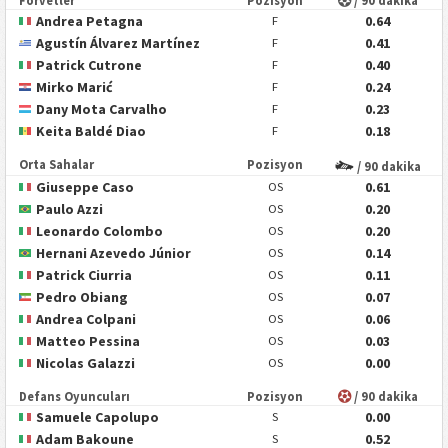
Forvetler
Pozisyon
/ 90 dakika
Andrea Petagna
0.64
F
Agustín Álvarez Martínez
0.41
F
Patrick Cutrone
0.40
F
Mirko Marić
0.24
F
Dany Mota Carvalho
0.23
F
Keita Baldé Diao
0.18
F
Orta Sahalar
Pozisyon
/ 90 dakika
Giuseppe Caso
0.61
OS
Paulo Azzi
0.20
OS
Leonardo Colombo
0.20
OS
Hernani Azevedo Júnior
0.14
OS
Patrick Ciurria
0.11
OS
Pedro Obiang
0.07
OS
Andrea Colpani
0.06
OS
Matteo Pessina
0.03
OS
Nicolas Galazzi
0.00
OS
Defans Oyuncuları
Pozisyon
/ 90 dakika
Samuele Capolupo
0.00
S
Adam Bakoune
0.52
S