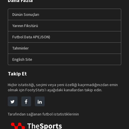
Daha Fazla
Dünün Sonuçları
Yarının Fikstürü
Futbol Data API(JSON)
Tahminler
English Site
Takip Et
Hiçbir istatistiği, seçimi veya yeni özelliği kaçırmadığınızdan emin
olmak için FootyStats'ı aşağıdaki kanallardan takip edin.
Tarafından sağlanan futbol istatistiklerinin