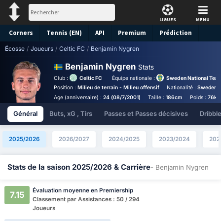
LIGUES
MENU
Corners
Tennis (EN)
API
Premium
Prédiction
Écosse
/
Joueurs
/
Celtic FC
/
Benjamin Nygren
Benjamin Nygren
Stats
Club :
Celtic FC
Équipe nationale :
Sweden National Tea
Position :
Milieu de terrain - Milieu offensif
Nationalité :
Sweden
Age (anniversaire) :
24 (08/7/2001)
Taille :
186cm
Poids :
76kg
Général
Buts, xG , Tirs
Passes et Passes décisives
Dribbl
2025/2026
2026/2027
2024/2025
2023/2024
202
Stats de la saison 2025/2026 & Carrière
- Benjamin Nygren
Évaluation moyenne en Premiership
7.15
Classement par Assistances : 50 / 294
Joueurs