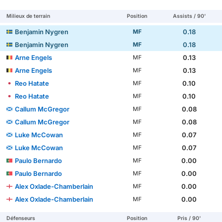
Milieux de terrain
Position
Assists / 90'
Benjamin Nygren
0.18
MF
Benjamin Nygren
0.18
MF
Arne Engels
0.13
MF
Arne Engels
0.13
MF
Reo Hatate
0.10
MF
Reo Hatate
0.10
MF
Callum McGregor
0.08
MF
Callum McGregor
0.08
MF
Luke McCowan
0.07
MF
Luke McCowan
0.07
MF
Paulo Bernardo
0.00
MF
Paulo Bernardo
0.00
MF
Alex Oxlade-Chamberlain
0.00
MF
Alex Oxlade-Chamberlain
0.00
MF
Défenseurs
Position
Pris / 90'