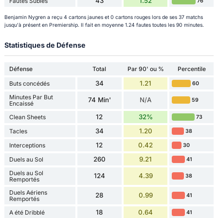
43
1.52
Fautes Subies
76
Benjamin Nygren a reçu 4 cartons jaunes et 0 cartons rouges lors de ses 37 matchs
jusqu'à présent en Premiership. Il fait en moyenne 1.24 fautes toutes les 90 minutes.
Statistiques de Défense
Défense
Total
Par 90' ou %
Percentile
34
1.21
Buts concédés
60
Minutes Par But
74 Min'
N/A
59
Encaissé
12
32%
Clean Sheets
73
34
1.20
Tacles
38
12
0.42
Interceptions
30
260
9.21
Duels au Sol
41
Duels au Sol
124
4.39
38
Remportés
Duels Aériens
28
0.99
41
Remportés
18
0.64
A été Dribblé
41