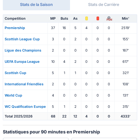
Stats de la Saison
Stats de Carrière
Competition
MP
Buts
As
Min'
PEN
Premiership
37
16
5
4
0
0
2519'
Scottish League Cup
3
0
2
0
0
0
155'
Ligue des Champions
2
0
0
0
0
0
167'
UEFA Europa League
10
4
2
0
0
0
617'
Scottish Cup
5
1
1
0
0
0
321'
International Friendlies
2
0
0
0
0
0
108'
World Cup
4
0
0
0
0
0
131'
WC Qualification Europe
5
1
2
0
0
0
315'
Total 2025/2026
68
22
12
4
0
0
4333'
Statistiques pour 90 minutes en Premiership