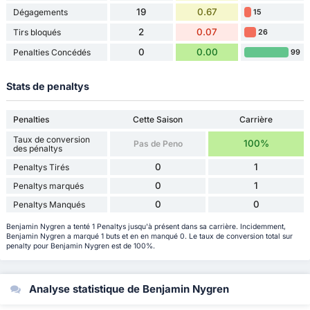
19
0.67
Dégagements
15
2
0.07
Tirs bloqués
26
0
0.00
Penalties Concédés
99
Stats de penaltys
Penalties
Cette Saison
Carrière
Taux de conversion
100%
Pas de Peno
des pénaltys
0
1
Penaltys Tirés
0
1
Penaltys marqués
0
0
Penaltys Manqués
Benjamin Nygren a tenté 1 Penaltys jusqu'à présent dans sa carrière. Incidemment,
Benjamin Nygren a marqué 1 buts et en en manqué 0. Le taux de conversion total sur
penalty pour Benjamin Nygren est de 100%.
Analyse statistique de Benjamin Nygren