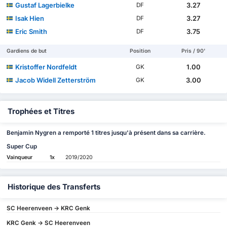
Gustaf Lagerbielke
3.27
DF
Isak Hien
3.27
DF
Eric Smith
3.75
DF
Gardiens de but
Position
Pris / 90'
Kristoffer Nordfeldt
1.00
GK
Jacob Widell Zetterström
3.00
GK
Trophées et Titres
Benjamin Nygren a remporté 1 titres jusqu'à présent dans sa carrière.
Super Cup
Vainqueur
1x
2019/2020
Historique des Transferts
SC Heerenveen -> KRC Genk
KRC Genk -> SC Heerenveen