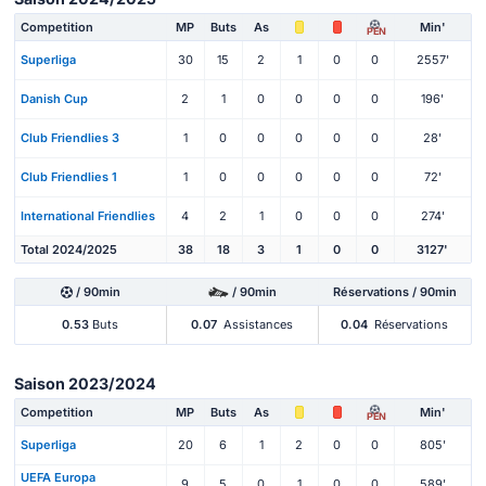
Competition
MP
Buts
As
Min'
PEN
Superliga
30
15
2
1
0
0
2557'
Danish Cup
2
1
0
0
0
0
196'
Club Friendlies 3
1
0
0
0
0
0
28'
Club Friendlies 1
1
0
0
0
0
0
72'
International Friendlies
4
2
1
0
0
0
274'
Total 2024/2025
38
18
3
1
0
0
3127'
/ 90min
/ 90min
Réservations / 90min
0.53
Buts
0.07
Assistances
0.04
Réservations
Saison 2023/2024
Competition
MP
Buts
As
Min'
PEN
Superliga
20
6
1
2
0
0
805'
UEFA Europa
9
5
0
1
0
0
589'