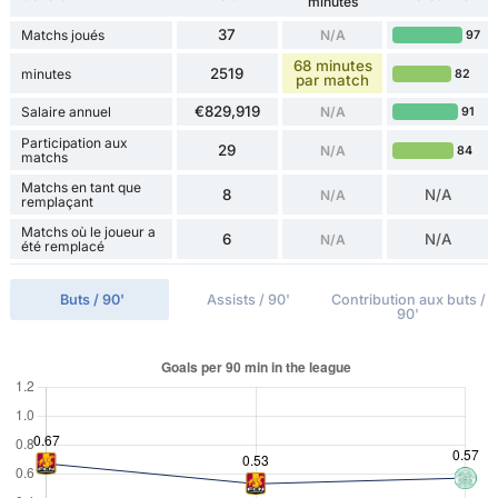
minutes
37
Matchs joués
N/A
97
68 minutes
2519
minutes
82
par match
€829,919
Salaire annuel
N/A
91
Participation aux
29
N/A
84
matchs
Matchs en tant que
8
N/A
N/A
remplaçant
Matchs où le joueur a
6
N/A
N/A
été remplacé
Buts / 90'
Assists / 90'
Contribution aux buts /
90'