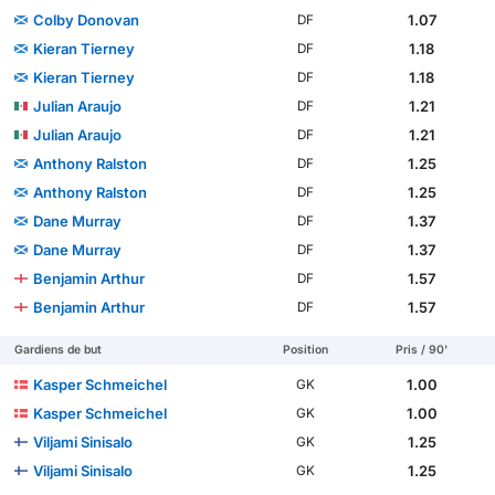
Colby Donovan
1.07
DF
Kieran Tierney
1.18
DF
Kieran Tierney
1.18
DF
Julian Araujo
1.21
DF
Julian Araujo
1.21
DF
Anthony Ralston
1.25
DF
Anthony Ralston
1.25
DF
Dane Murray
1.37
DF
Dane Murray
1.37
DF
Benjamin Arthur
1.57
DF
Benjamin Arthur
1.57
DF
Gardiens de but
Position
Pris / 90'
Kasper Schmeichel
1.00
GK
Kasper Schmeichel
1.00
GK
Viljami Sinisalo
1.25
GK
Viljami Sinisalo
1.25
GK