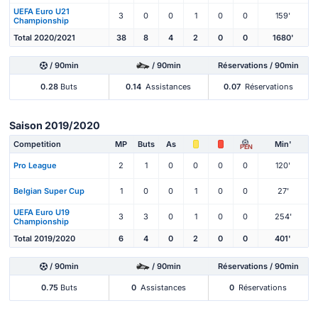
UEFA Euro U21
3
0
0
1
0
0
159'
Championship
Total 2020/2021
38
8
4
2
0
0
1680'
/ 90min
/ 90min
Réservations / 90min
0.28
Buts
0.14
Assistances
0.07
Réservations
Saison 2019/2020
Competition
MP
Buts
As
Min'
PEN
Pro League
2
1
0
0
0
0
120'
Belgian Super Cup
1
0
0
1
0
0
27'
UEFA Euro U19
3
3
0
1
0
0
254'
Championship
Total 2019/2020
6
4
0
2
0
0
401'
/ 90min
/ 90min
Réservations / 90min
0.75
Buts
0
Assistances
0
Réservations