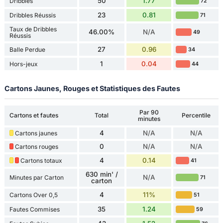
50
1.77
Dribbles
72
23
0.81
Dribbles Réussis
71
Taux de Dribbles
46.00%
N/A
49
Réussis
27
0.96
Balle Perdue
34
1
0.04
Hors-jeux
44
Cartons Jaunes, Rouges et Statistiques des Fautes
Par 90
Cartons et fautes
Total
Percentile
minutes
4
N/A
N/A
Cartons jaunes
0
N/A
N/A
Cartons rouges
4
0.14
Cartons totaux
41
630 min' /
N/A
Minutes par Carton
71
carton
4
11%
Cartons Over 0,5
51
35
1.24
Fautes Commises
59