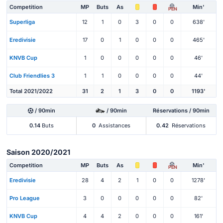
Competition
MP
Buts
As
Min'
PEN
Superliga
12
1
0
3
0
0
638'
Eredivisie
17
0
1
0
0
0
465'
KNVB Cup
1
0
0
0
0
0
46'
Club Friendlies 3
1
1
0
0
0
0
44'
Total 2021/2022
31
2
1
3
0
0
1193'
/ 90min
/ 90min
Réservations / 90min
0.14
Buts
0
Assistances
0.42
Réservations
Saison 2020/2021
Competition
MP
Buts
As
Min'
PEN
Eredivisie
28
4
2
1
0
0
1278'
Pro League
3
0
0
0
0
0
82'
KNVB Cup
4
4
2
0
0
0
161'