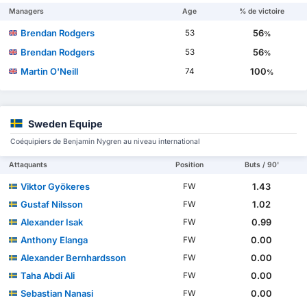
Managers
Age
% de victoire
Brendan Rodgers
56
53
%
Brendan Rodgers
56
53
%
Martin O'Neill
100
74
%
Sweden Equipe
Coéquipiers de Benjamin Nygren au niveau international
Attaquants
Position
Buts / 90'
Viktor Gyökeres
1.43
FW
Gustaf Nilsson
1.02
FW
Alexander Isak
0.99
FW
Anthony Elanga
0.00
FW
Alexander Bernhardsson
0.00
FW
Taha Abdi Ali
0.00
FW
Sebastian Nanasi
0.00
FW