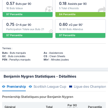
0.57
0.18
Buts par 90
Assists par 90
16 Buts totaux
5 Total d'Assists
97 Percentile
84 Percentile
0.75
0.60
G+A par 90
xG par 90'
Participation Totale aux Buts 21
16.90 Buts Attendus
97 Percentile
97 Percentile
Termes :
Buts
: Buts marqués
As
: Assistances
GC
: Buts concédés
CS
: Clean Sheets
PEN
: Penaltys marqués
Min'
: Minutes jouées
Benjamin Nygren Statistiques - Détaillées
Premiership
Scottish League Cup
Ligue des Champion
Premiership Statistiques pour Benjamin Nygren
Par 90
Général
Total
Percentile