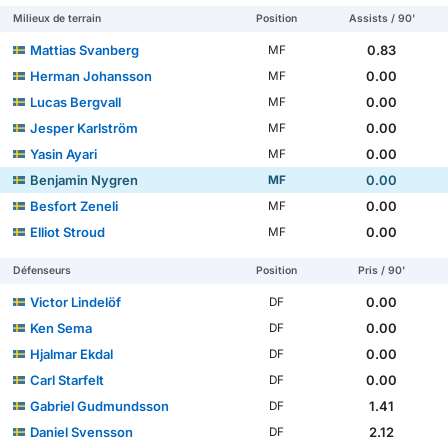
Milieux de terrain
Position
Assists / 90'
Mattias Svanberg
0.83
MF
Herman Johansson
0.00
MF
Lucas Bergvall
0.00
MF
Jesper Karlström
0.00
MF
Yasin Ayari
0.00
MF
Benjamin Nygren
0.00
MF
Besfort Zeneli
0.00
MF
Elliot Stroud
0.00
MF
Défenseurs
Position
Pris / 90'
Victor Lindelöf
0.00
DF
Ken Sema
0.00
DF
Hjalmar Ekdal
0.00
DF
Carl Starfelt
0.00
DF
Gabriel Gudmundsson
1.41
DF
Daniel Svensson
2.12
DF