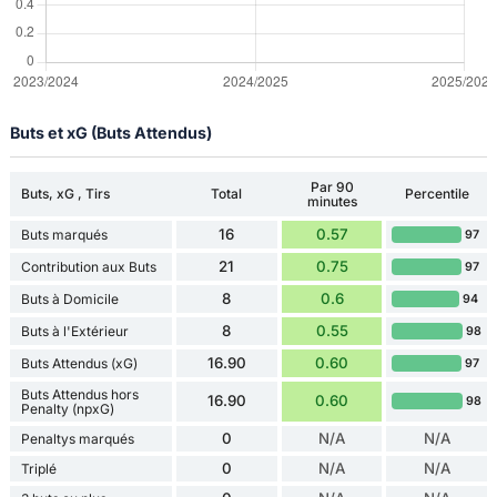
Buts et xG (Buts Attendus)
Par 90
Buts, xG , Tirs
Total
Percentile
minutes
16
0.57
Buts marqués
97
21
0.75
Contribution aux Buts
97
8
0.6
Buts à Domicile
94
8
0.55
Buts à l'Extérieur
98
16.90
0.60
Buts Attendus (xG)
97
Buts Attendus hors
16.90
0.60
98
Penalty (npxG)
0
N/A
N/A
Penaltys marqués
0
N/A
N/A
Triplé