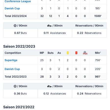
Conference League
Danish Cup
3
1
0
1
0
0
195'
Total 2023/2024
32
12
1
4
0
0
1589'
/ 90min
/ 90min
Réservations / 90min
0.67
Buts
0.11
Assistances
0.22
Réservations
Saison 2022/2023
Competition
MP
Buts
As
Min'
PEN
Superliga
25
3
1
2
0
0
756'
Danish Cup
3
0
2
0
0
0
205'
Total 2022/2023
28
3
3
2
0
0
961'
/ 90min
/ 90min
Réservations / 90min
0.36
Buts
0.12
Assistances
0.24
Réservations
Saison 2021/2022