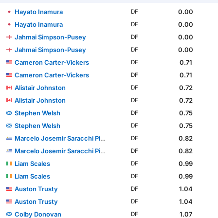
Hayato Inamura
0.00
DF
Hayato Inamura
0.00
DF
Jahmai Simpson-Pusey
0.00
DF
Jahmai Simpson-Pusey
0.00
DF
Cameron Carter-Vickers
0.71
DF
Cameron Carter-Vickers
0.71
DF
Alistair Johnston
0.72
DF
Alistair Johnston
0.72
DF
Stephen Welsh
0.75
DF
Stephen Welsh
0.75
DF
Marcelo Josemir Saracchi Pintos
0.82
DF
Marcelo Josemir Saracchi Pintos
0.82
DF
Liam Scales
0.99
DF
Liam Scales
0.99
DF
Auston Trusty
1.04
DF
Auston Trusty
1.04
DF
Colby Donovan
1.07
DF