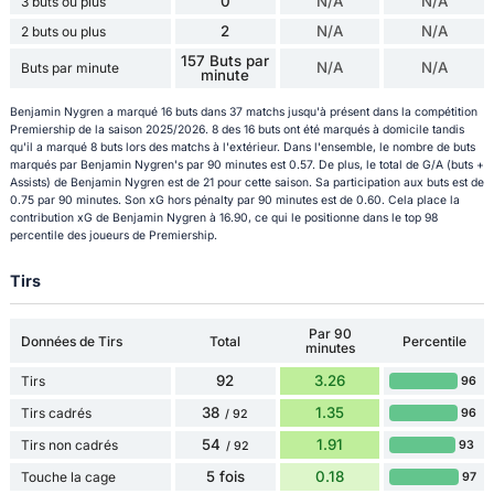
0
N/A
N/A
3 buts ou plus
2
N/A
N/A
2 buts ou plus
157 Buts par
N/A
N/A
Buts par minute
minute
Benjamin Nygren a marqué 16 buts dans 37 matchs jusqu'à présent dans la compétition
Premiership de la saison 2025/2026. 8 des 16 buts ont été marqués à domicile tandis
qu'il a marqué 8 buts lors des matchs à l'extérieur. Dans l'ensemble, le nombre de buts
marqués par Benjamin Nygren's par 90 minutes est 0.57. De plus, le total de G/A (buts +
Assists) de Benjamin Nygren est de 21 pour cette saison. Sa participation aux buts est de
0.75 par 90 minutes. Son xG hors pénalty par 90 minutes est de 0.60. Cela place la
contribution xG de Benjamin Nygren à 16.90, ce qui le positionne dans le top 98
percentile des joueurs de Premiership.
Tirs
Par 90
Données de Tirs
Total
Percentile
minutes
92
3.26
Tirs
96
38
1.35
Tirs cadrés
96
/ 92
54
1.91
Tirs non cadrés
93
/ 92
5 fois
0.18
Touche la cage
97