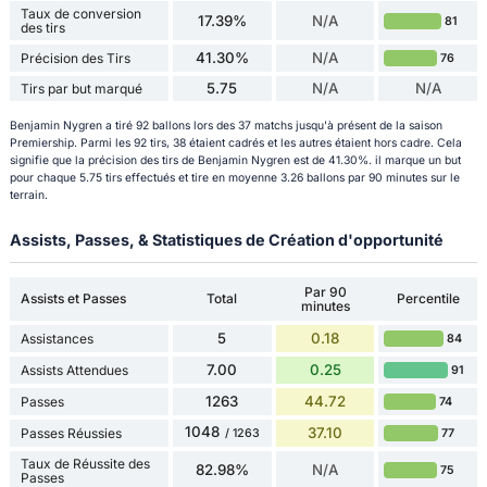
Taux de conversion
17.39%
N/A
81
des tirs
41.30%
N/A
Précision des Tirs
76
5.75
N/A
N/A
Tirs par but marqué
Benjamin Nygren a tiré 92 ballons lors des 37 matchs jusqu'à présent de la saison
Premiership. Parmi les 92 tirs, 38 étaient cadrés et les autres étaient hors cadre. Cela
signifie que la précision des tirs de Benjamin Nygren est de 41.30%. il marque un but
pour chaque 5.75 tirs effectués et tire en moyenne 3.26 ballons par 90 minutes sur le
terrain.
Assists, Passes, & Statistiques de Création d'opportunité
Par 90
Assists et Passes
Total
Percentile
minutes
5
0.18
Assistances
84
7.00
0.25
Assists Attendues
91
1263
44.72
Passes
74
1048
37.10
Passes Réussies
77
/ 1263
Taux de Réussite des
82.98%
N/A
75
Passes