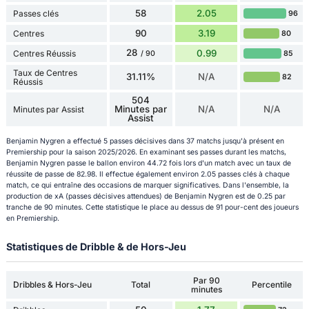
58
2.05
Passes clés
96
90
3.19
Centres
80
28
0.99
Centres Réussis
85
/ 90
Taux de Centres
31.11%
N/A
82
Réussis
504
Minutes par
N/A
N/A
Minutes par Assist
Assist
Benjamin Nygren a effectué 5 passes décisives dans 37 matchs jusqu'à présent en
Premiership pour la saison 2025/2026. En examinant ses passes durant les matchs,
Benjamin Nygren passe le ballon environ 44.72 fois lors d'un match avec un taux de
réussite de passe de 82.98. Il effectue également environ 2.05 passes clés à chaque
match, ce qui entraîne des occasions de marquer significatives. Dans l'ensemble, la
production de xA (passes décisives attendues) de Benjamin Nygren est de 0.25 par
tranche de 90 minutes. Cette statistique le place au dessus de 91 pour-cent des joueurs
en Premiership.
Statistiques de Dribble & de Hors-Jeu
Par 90
Dribbles & Hors-Jeu
Total
Percentile
minutes