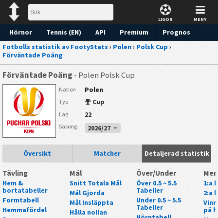
LIGOR
MENY
Hörnor
Tennis (EN)
API
Premium
Prognos
Fotbolls statistik av FootyStats
›
Polen
›
Polsk Cup
›
Förväntade Poäng
Förväntade Poäng
- Polen Polsk Cup
Polen
Nation
Cup
Typ
22
Lag
Säsong
2026/27
Översikt
Matcher
Detaljerad statistik
Tävling
Mål
Över/Under
Mer
Hem &
Snitt Totala Mål
Över 0.5 ~ 5.5
1:a 
bortatabeller
Tabeller
Mål Gjorda
2:a 
Formtabell
Under 0.5 ~ 5.5
Mål Insläppta
Vinn
Tabeller
Hemmafördel
på h
Hålla nollan
Hörntabell