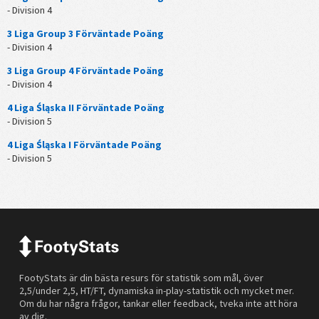
- Division 4
3 Liga Group 3 Förväntade Poäng
- Division 4
3 Liga Group 4 Förväntade Poäng
- Division 4
4 Liga Śląska II Förväntade Poäng
- Division 5
4 Liga Śląska I Förväntade Poäng
- Division 5
FootyStats är din bästa resurs för statistik som mål, över
2,5/under 2,5, HT/FT, dynamiska in-play-statistik och mycket mer.
Om du har några frågor, tankar eller feedback, tveka inte att höra
av dig.