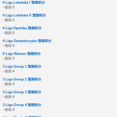
4 Liga Lubelska I 预期积分
- 组别 5
4 Liga Lubelska II 预期积分
- 组别 5
4 Liga Opolska 预期积分
- 组别 5
4 Liga Świętokrzyska 预期积分
- 组别 5
II Liga Women 预期积分
- 组别 3
3 Liga Group 1 预期积分
- 组别 4
3 Liga Group 2 预期积分
- 组别 4
3 Liga Group 3 预期积分
- 组别 4
3 Liga Group 4 预期积分
- 组别 4